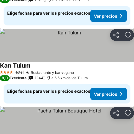
Elige fechas para ver los precios exactos
Ver precios
Compartir
Ag
Kan Tulum
Hotel
Restaurante y bar vegano
4 Estrellas
9,0
Excelente
1.144
a 5.5 km de: de Tulum
Elige fechas para ver los precios exactos
Ver precios
Compartir
Ag