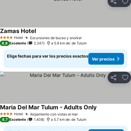
Compartir
Ag
Zamas Hotel
Hotel
Excursiones de buceo y snorkel
4 Estrellas
8,8
Excelente
2.247
a 5.9 km de: de Tulum
Elige fechas para ver los precios exactos
Ver precios
Compartir
Ag
Maria Del Mar Tulum - Adults Only
Hotel
Alojamiento con vistas al mar
4 Estrellas
8,7
Excelente
1.408
a 5.7 km de: de Tulum