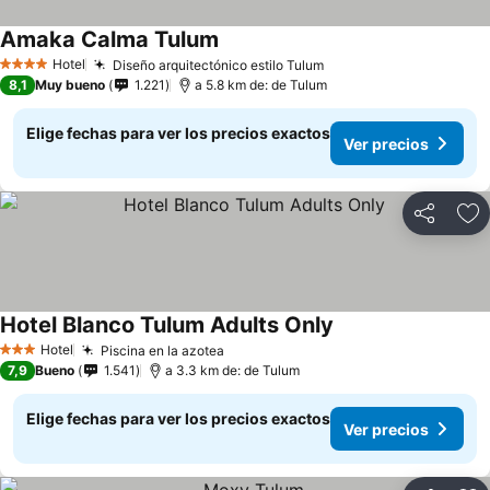
Amaka Calma Tulum
Hotel
Diseño arquitectónico estilo Tulum
4 Estrellas
8,1
Muy bueno
1.221
a 5.8 km de: de Tulum
Elige fechas para ver los precios exactos
Ver precios
Compartir
Ag
Hotel Blanco Tulum Adults Only
Hotel
Piscina en la azotea
3 Estrellas
7,9
Bueno
1.541
a 3.3 km de: de Tulum
Elige fechas para ver los precios exactos
Ver precios