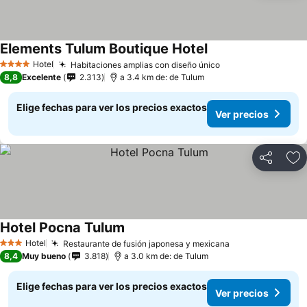
Elements Tulum Boutique Hotel
Hotel
Habitaciones amplias con diseño único
4 Estrellas
8,8
Excelente
2.313
a 3.4 km de: de Tulum
Elige fechas para ver los precios exactos
Ver precios
Compartir
Ag
Hotel Pocna Tulum
Hotel
Restaurante de fusión japonesa y mexicana
3 Estrellas
8,4
Muy bueno
3.818
a 3.0 km de: de Tulum
Elige fechas para ver los precios exactos
Ver precios