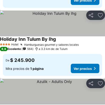
Ver precios
Compartir
Ag
Holiday Inn Tulum By Ihg
Hotel
Hamburguesas gourmet y sabores locales
4 Estrellas
8,8
Excelente
564
a 3.3 km de: de Tulum
$ 245.900
De
Mira precios de
1 página
Ver precios
Compartir
Ag