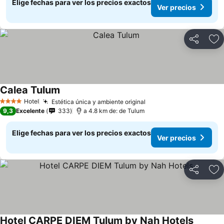
Elige fechas para ver los precios exactos
Ver precios
Compartir
Ag
Calea Tulum
Hotel
Estética única y ambiente original
4 Estrellas
9,3
Excelente
333
a 4.8 km de: de Tulum
Elige fechas para ver los precios exactos
Ver precios
Compartir
Ag
Hotel CARPE DIEM Tulum by Nah Hotels