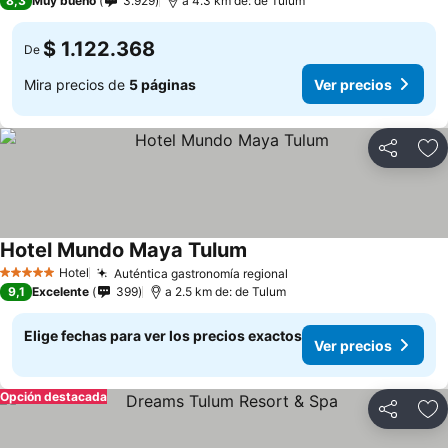
8,3
Muy bueno
3.929
a 4.3 km de: de Tulum
$ 1.122.368
De
Mira precios de
5 páginas
Ver precios
Compartir
Ag
Hotel Mundo Maya Tulum
Hotel
Auténtica gastronomía regional
5 Estrellas
9,1
Excelente
399
a 2.5 km de: de Tulum
Elige fechas para ver los precios exactos
Ver precios
Opción destacada
Compartir
Ag