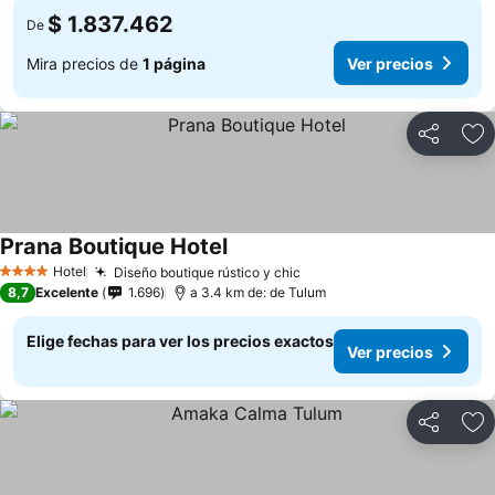
$ 1.837.462
De
Mira precios de
1 página
Ver precios
Compartir
Ag
Prana Boutique Hotel
Hotel
Diseño boutique rústico y chic
4 Estrellas
8,7
Excelente
1.696
a 3.4 km de: de Tulum
Elige fechas para ver los precios exactos
Ver precios
Compartir
Ag