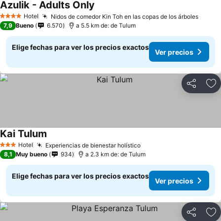
Azulik - Adults Only
Hotel
Nidos de comedor Kin Toh en las copas de los árboles
4 Estrellas
7,9
Bueno
6.570
a 5.5 km de: de Tulum
Elige fechas para ver los precios exactos
Ver precios
Compartir
Ag
Kai Tulum
Hotel
Experiencias de bienestar holístico
3 Estrellas
8,1
Muy bueno
934
a 2.3 km de: de Tulum
Elige fechas para ver los precios exactos
Ver precios
Compartir
Ag