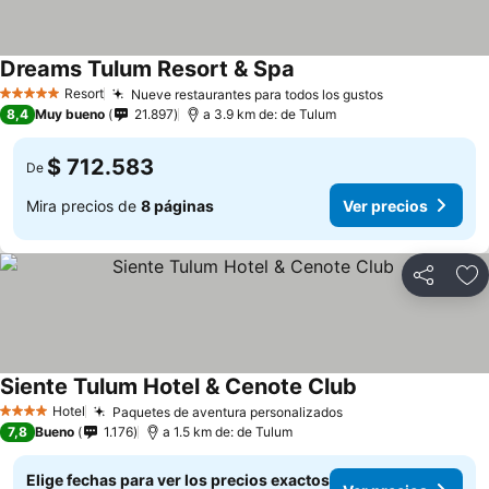
Dreams Tulum Resort & Spa
Resort
Nueve restaurantes para todos los gustos
5 Estrellas
8,4
Muy bueno
21.897
a 3.9 km de: de Tulum
$ 712.583
De
Mira precios de
8 páginas
Ver precios
Compartir
Ag
Siente Tulum Hotel & Cenote Club
Hotel
Paquetes de aventura personalizados
4 Estrellas
7,8
Bueno
1.176
a 1.5 km de: de Tulum
Elige fechas para ver los precios exactos