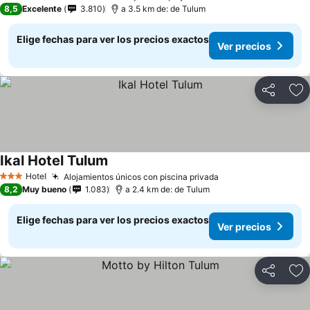
3 Estrellas
8,5
Excelente
3.810
a 3.5 km de: de Tulum
Elige fechas para ver los precios exactos
Ver precios
Compartir
Ag
Ikal Hotel Tulum
Hotel
Alojamientos únicos con piscina privada
3 Estrellas
8,2
Muy bueno
1.083
a 2.4 km de: de Tulum
Elige fechas para ver los precios exactos
Ver precios
Compartir
Ag