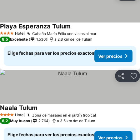
Playa Esperanza Tulum
Hotel
Cabaña María Félix con vistas al mar
4 Estrellas
8,5
Excelente
1.530
a 2.8 km de: de Tulum
Elige fechas para ver los precios exactos
Ver precios
Compartir
Ag
Naala Tulum
Hotel
Zona de masajes en el jardín tropical
4 Estrellas
8,2
Muy bueno
2.764
a 3.5 km de: de Tulum
Elige fechas para ver los precios exactos
Ver precios