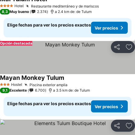
Hotel
Restaurante mediterráneo y de mariscos
4 Estrellas
8,3
Muy bueno
2.374
a 2.4 km de: de Tulum
Elige fechas para ver los precios exactos
Ver precios
Opción destacada
Compartir
Ag
Mayan Monkey Tulum
Hostel
Piscina exterior amplia
3 Estrellas
9,1
Excelente
6.700
a 3.5 km de: de Tulum
Elige fechas para ver los precios exactos
Ver precios
Compartir
Ag