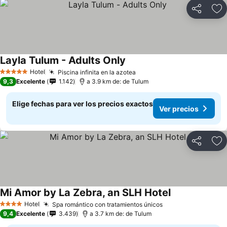
Compartir
Ag
Layla Tulum - Adults Only
Hotel
Piscina infinita en la azotea
5 Estrellas
9,3
Excelente
1.142
a 3.9 km de: de Tulum
Elige fechas para ver los precios exactos
Ver precios
Compartir
Ag
Mi Amor by La Zebra, an SLH Hotel
Hotel
Spa romántico con tratamientos únicos
4 Estrellas
9,4
Excelente
3.439
a 3.7 km de: de Tulum