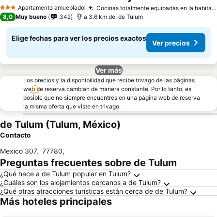
Apartamento amueblado
Cocinas totalmente equipadas en la habitación
3 Estrellas
8,0
Muy bueno
342
a 3.6 km de: de Tulum
Elige fechas para ver los precios exactos
Ver precios
Ver más
Los precios y la disponibilidad que recibe trivago de las páginas
web de reserva cambian de manera constante. Por lo tanto, es
posible que no siempre encuentres en una página web de reserva
la misma oferta que viste en trivago.
de Tulum (Tulum, México)
Contacto
Mexico 307
,
77780
,
Preguntas frecuentes sobre de Tulum
¿Qué hace a de Tulum popular en Tulum?
¿Cuáles son los alojamientos cercanos a de Tulum?
¿Qué otras atracciones turísticas están cerca de de Tulum?
Más hoteles principales