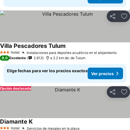
Compartir
Ag
Villa Pescadores Tulum
Hotel
Instalaciones para deportes acuáticos en el alojamiento
3 Estrellas
9,0
Excelente
2.812
a 2.2 km de: de Tulum
Elige fechas para ver los precios exactos
Ver precios
Opción destacada
Compartir
Ag
Diamante K
Hotel
Servicios de masajes en la playa