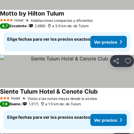
Motto by Hilton Tulum
Hotel
Habitaciones compactas y eficientes
4 Estrellas
8,7
Excelente
2.689
a 3.6 km de: de Tulum
Elige fechas para ver los precios exactos
Ver precios
Compartir
Ag
Siente Tulum Hotel & Cenote Club
Hotel
Vistas a las ruinas mayas desde la azotea
3 Estrellas
7,9
Bueno
1.317
a 1.5 km de: de Tulum
Elige fechas para ver los precios exactos
Ver precios