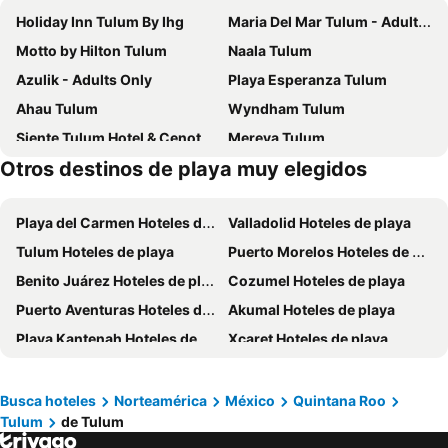
Holiday Inn Tulum By Ihg
Maria Del Mar Tulum - Adults Only
Motto by Hilton Tulum
Naala Tulum
Azulik - Adults Only
Playa Esperanza Tulum
Ahau Tulum
Wyndham Tulum
Siente Tulum Hotel & Cenote Club
Mereva Tulum
Otros destinos de playa muy elegidos
Zereno Tulum Beach Club Access
Alquimia Hotel Boutique
Alea Tulum
Hotel Mundo Maya Tulum
Playa del Carmen Hoteles de playa
Valladolid Hoteles de playa
Layla Tulum - Adults Only
O' Tulum Boutique Hotel - Adults Only
Tulum Hoteles de playa
Puerto Morelos Hoteles de playa
Hotel Panamera
Prana Boutique Hotel
Benito Juárez Hoteles de playa
Cozumel Hoteles de playa
Siente Tulum Hotel & Cenote Club
The Waves Tulum
Puerto Aventuras Hoteles de playa
Akumal Hoteles de playa
KAHATSA' boutique hotel
Hotel Muaré Tulum Wellness and Spa
Playa Kantenah Hoteles de playa
Xcaret Hoteles de playa
Tulum Brew House Hotel & Spa
Maya Tulum By G Hotels
Solidaridad Hoteles de playa
Punta Maroma Hoteles de playa
Amaka Calma Tulum
La Zebra Tulum, a Small Luxury Hotel
Garsfontein Hoteles de playa
Coba Hoteles de playa
Zamas Hotel
Kan Tulum
Busca hoteles
Norteamérica
México
Quintana Roo
Tulum
de Tulum
Felipe Carrillo Puerto Hoteles de playa
Kai Tulum
Hotel Blanco Tulum Adults Only