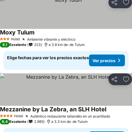
Compartir
Ag
Moxy Tulum
Hotel
Ambiente vibrante y eléctrico
3 Estrellas
9,1
Excelente
223
a 3.8 km de: de Tulum
Elige fechas para ver los precios exactos
Ver precios
Compartir
Ag
Mezzanine by La Zebra, an SLH Hotel
Hotel
Auténtico restaurante tailandés en un acantilado
4 Estrellas
9,4
Excelente
2.985
a 3.3 km de: de Tulum