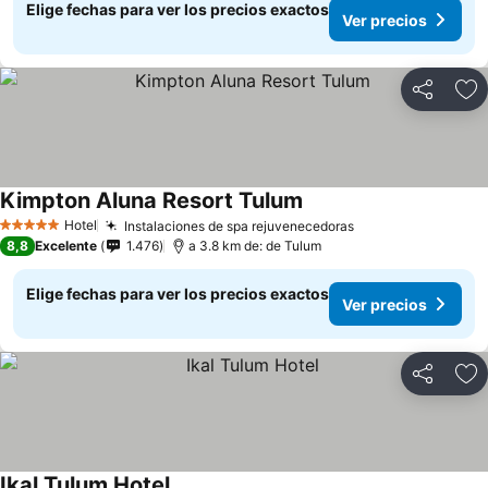
Elige fechas para ver los precios exactos
Ver precios
Compartir
Ag
Kimpton Aluna Resort Tulum
Hotel
Instalaciones de spa rejuvenecedoras
5 Estrellas
8,8
Excelente
1.476
a 3.8 km de: de Tulum
Elige fechas para ver los precios exactos
Ver precios
Compartir
Ag
Ikal Tulum Hotel