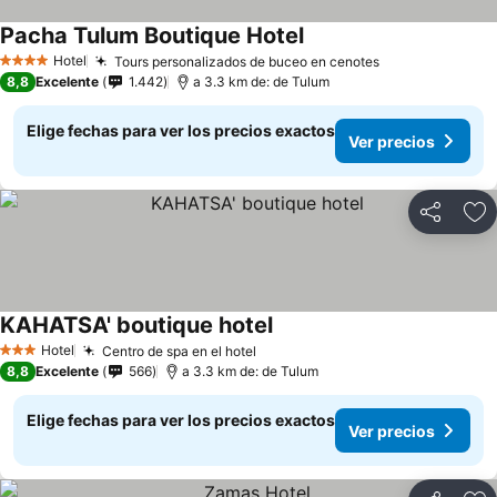
Pacha Tulum Boutique Hotel
Hotel
Tours personalizados de buceo en cenotes
4 Estrellas
8,8
Excelente
1.442
a 3.3 km de: de Tulum
Elige fechas para ver los precios exactos
Ver precios
Compartir
Ag
KAHATSA' boutique hotel
Hotel
Centro de spa en el hotel
3 Estrellas
8,8
Excelente
566
a 3.3 km de: de Tulum
Elige fechas para ver los precios exactos
Ver precios