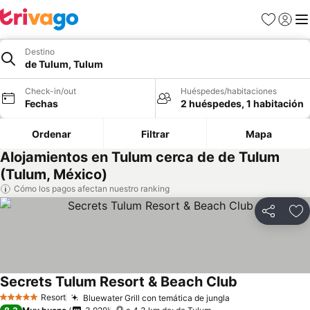
Favoritos
Iniciar 
Me
Destino
de Tulum, Tulum
Check-in/out
Huéspedes/habitaciones
Fechas
2 huéspedes, 1 habitación
Ordenar
Filtrar
Mapa
Alojamientos en Tulum cerca de de Tulum
(Tulum, México)
Cómo los pagos afectan nuestro ranking
Compartir
Ag
Secrets Tulum Resort & Beach Club
Resort
Bluewater Grill con temática de jungla
5 Estrellas