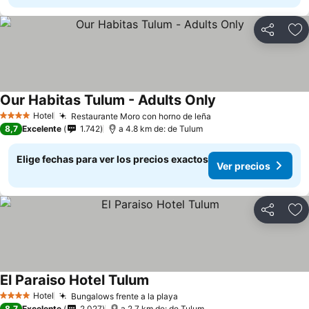
Compartir
Ag
Our Habitas Tulum - Adults Only
Hotel
Restaurante Moro con horno de leña
4 Estrellas
8,7
Excelente
1.742
a 4.8 km de: de Tulum
Elige fechas para ver los precios exactos
Ver precios
Compartir
Ag
El Paraiso Hotel Tulum
Hotel
Bungalows frente a la playa
4 Estrellas
8,7
Excelente
2.027
a 2.7 km de: de Tulum