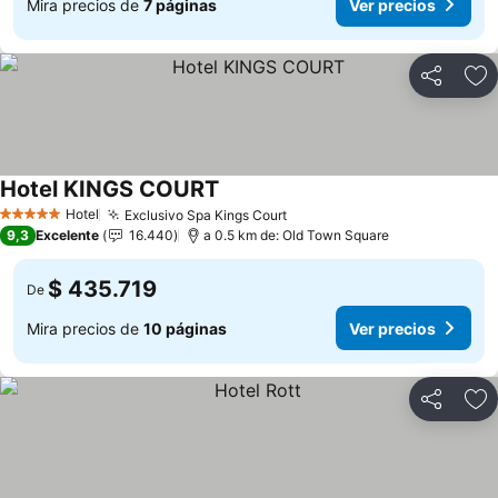
Mira precios de
7 páginas
Ver precios
Compartir
Ag
Hotel KINGS COURT
Hotel
Exclusivo Spa Kings Court
5 Estrellas
9,3
Excelente
16.440
a 0.5 km de: Old Town Square
$ 435.719
De
Mira precios de
10 páginas
Ver precios
Compartir
Ag