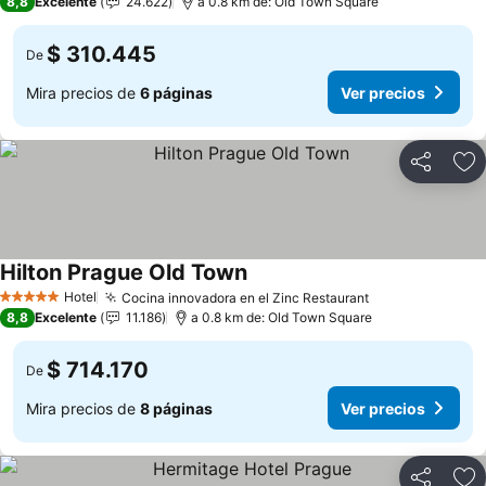
8,8
Excelente
24.622
a 0.8 km de: Old Town Square
$ 310.445
De
Mira precios de
6 páginas
Ver precios
Compartir
Ag
Hilton Prague Old Town
Hotel
Cocina innovadora en el Zinc Restaurant
5 Estrellas
8,8
Excelente
11.186
a 0.8 km de: Old Town Square
$ 714.170
De
Mira precios de
8 páginas
Ver precios