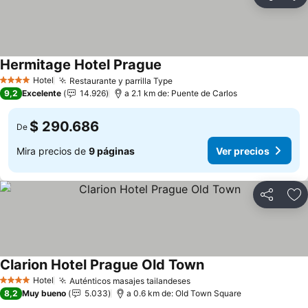
Compartir
Ag
Hermitage Hotel Prague
Hotel
Restaurante y parrilla Type
4 Estrellas
9,2
Excelente
14.926
a 2.1 km de: Puente de Carlos
$ 290.686
De
Mira precios de
9 páginas
Ver precios
Compartir
Ag
Clarion Hotel Prague Old Town
Hotel
Auténticos masajes tailandeses
4 Estrellas
8,2
Muy bueno
5.033
a 0.6 km de: Old Town Square