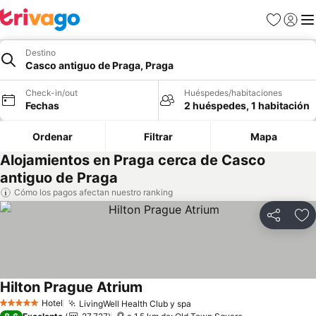
Favoritos
Iniciar 
Me
Destino
Casco antiguo de Praga, Praga
Check-in/out
Huéspedes/habitaciones
Fechas
2 huéspedes, 1 habitación
Ordenar
Filtrar
Mapa
Alojamientos en Praga cerca de Casco
antiguo de Praga
Cómo los pagos afectan nuestro ranking
Compartir
Ag
Hilton Prague Atrium
Hotel
LivingWell Health Club y spa
5 Estrellas