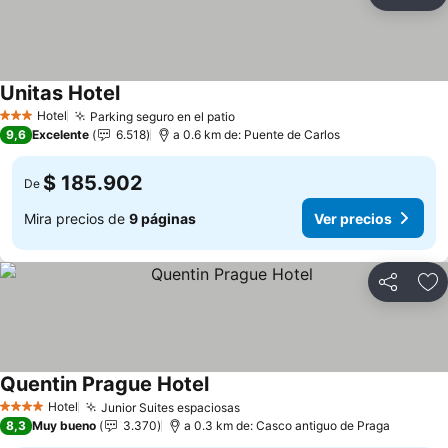
Compartir
Ag
Unitas Hotel
Hotel
Parking seguro en el patio
3 Estrellas
9,6
Excelente
6.518
a 0.6 km de: Puente de Carlos
$ 185.902
De
Mira precios de
9 páginas
Ver precios
Compartir
Ag
Quentin Prague Hotel
Hotel
Junior Suites espaciosas
4 Estrellas
8,3
Muy bueno
3.370
a 0.3 km de: Casco antiguo de Praga