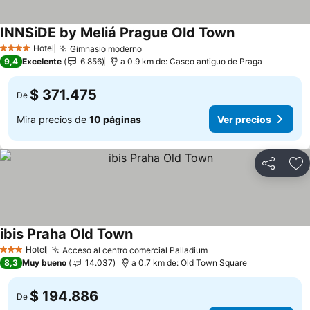
INNSiDE by Meliá Prague Old Town
Hotel
Gimnasio moderno
4 Estrellas
9,4
Excelente
6.856
a 0.9 km de: Casco antiguo de Praga
$ 371.475
De
Mira precios de
10 páginas
Ver precios
Compartir
Ag
ibis Praha Old Town
Hotel
Acceso al centro comercial Palladium
3 Estrellas
8,3
Muy bueno
14.037
a 0.7 km de: Old Town Square
$ 194.886
De