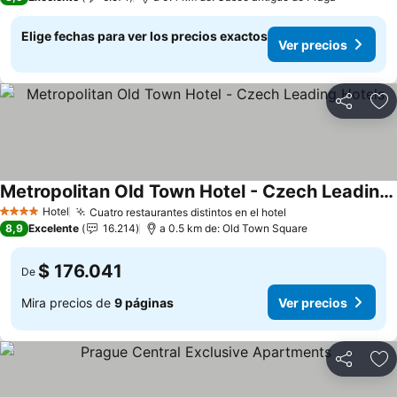
Elige fechas para ver los precios exactos
Ver precios
Compartir
Ag
Metropolitan Old Town Hotel - Czech Leading Hotels
Hotel
Cuatro restaurantes distintos en el hotel
4 Estrellas
8,9
Excelente
16.214
a 0.5 km de: Old Town Square
$ 176.041
De
Mira precios de
9 páginas
Ver precios
Compartir
Ag