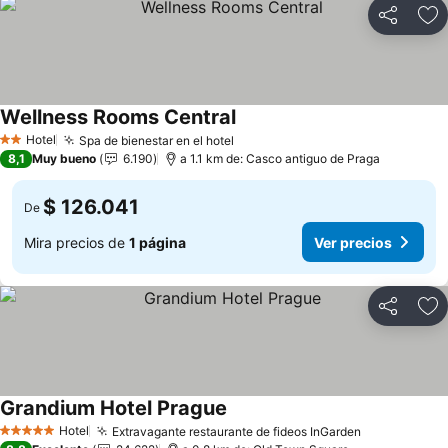
Compartir
Ag
Wellness Rooms Central
Hotel
Spa de bienestar en el hotel
2 Estrellas
8,1
Muy bueno
6.190
a 1.1 km de: Casco antiguo de Praga
$ 126.041
De
Mira precios de
1 página
Ver precios
Compartir
Ag
Grandium Hotel Prague
Hotel
Extravagante restaurante de fideos InGarden
5 Estrellas