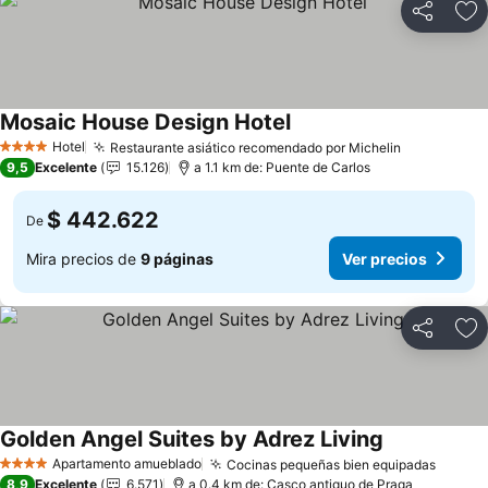
Compartir
Ag
Mosaic House Design Hotel
Hotel
Restaurante asiático recomendado por Michelin
4 Estrellas
9,5
Excelente
15.126
a 1.1 km de: Puente de Carlos
$ 442.622
De
Mira precios de
9 páginas
Ver precios
Compartir
Ag
Golden Angel Suites by Adrez Living
Apartamento amueblado
Cocinas pequeñas bien equipadas
4 Estrellas
8,9
Excelente
6.571
a 0.4 km de: Casco antiguo de Praga