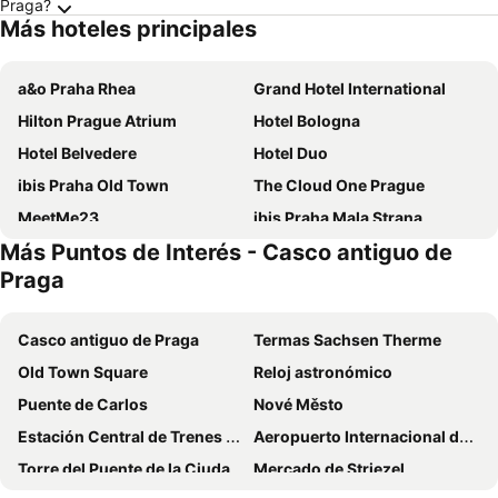
Praga?
Más hoteles principales
a&o Praha Rhea
Grand Hotel International
Hilton Prague Atrium
Hotel Bologna
Hotel Belvedere
Hotel Duo
ibis Praha Old Town
The Cloud One Prague
MeetMe23
ibis Praha Mala Strana
Más Puntos de Interés - Casco antiguo de
Don Giovanni Hotel Prague - Great Hotels of The World
Grandior Hotel Prague
Praga
Exe City Park
Grand Hotel Prague Towers
EA Hotel Rokoko
Grand Majestic Hotel Prague
Casco antiguo de Praga
Termas Sachsen Therme
The President
Congress & Wellness Hotel Olsanka
Old Town Square
Reloj astronómico
Hotel Carol
Wenceslas Square Hotel
Puente de Carlos
Nové Město
Gallery Hotel SIS
INNSiDE by Meliá Prague Old Town
Estación Central de Trenes de Praga
Aeropuerto Internacional de Praga Václav Havel
Antik Hotel Prague
The Gold Bank
Torre del Puente de la Ciudad Vieja
Mercado de Striezel
Golden Prague Rooms
Hotel PurPur