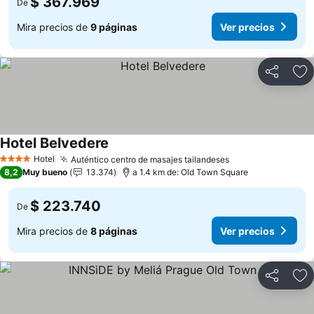
$ 367.969
De
Mira precios de
9 páginas
Ver precios
Compartir
Ag
Hotel Belvedere
Hotel
Auténtico centro de masajes tailandeses
4 Estrellas
8,2
Muy bueno
13.374
a 1.4 km de: Old Town Square
$ 223.740
De
Mira precios de
8 páginas
Ver precios
Compartir
Ag