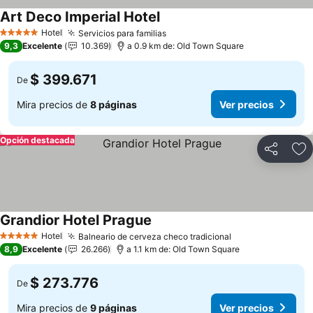
Art Deco Imperial Hotel
Hotel
Servicios para familias
5 Estrellas
9,3
Excelente
10.369
a 0.9 km de: Old Town Square
$ 399.671
De
Mira precios de
8 páginas
Ver precios
Opción destacada
Compartir
Ag
Grandior Hotel Prague
Hotel
Balneario de cerveza checo tradicional
5 Estrellas
8,9
Excelente
26.266
a 1.1 km de: Old Town Square
$ 273.776
De
Mira precios de
9 páginas
Ver precios