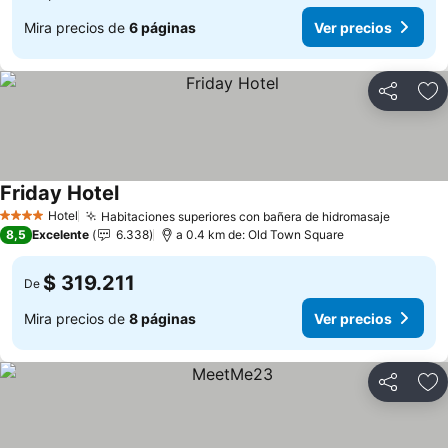
Mira precios de
6 páginas
Ver precios
Compartir
Ag
Friday Hotel
Hotel
Habitaciones superiores con bañera de hidromasaje
4 Estrellas
8,5
Excelente
6.338
a 0.4 km de: Old Town Square
$ 319.211
De
Mira precios de
8 páginas
Ver precios
Compartir
Ag