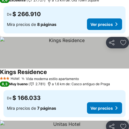
8,6
Excelente
27.727
a 1.5 km de: Old Town Square
$ 266.910
De
Mira precios de
8 páginas
Ver precios
Compartir
Ag
Kings Residence
Hotel
Vida moderna estilo apartamento
3 Estrellas
8,3
Muy bueno
2.781
a 1.6 km de: Casco antiguo de Praga
$ 166.033
De
Mira precios de
7 páginas
Ver precios