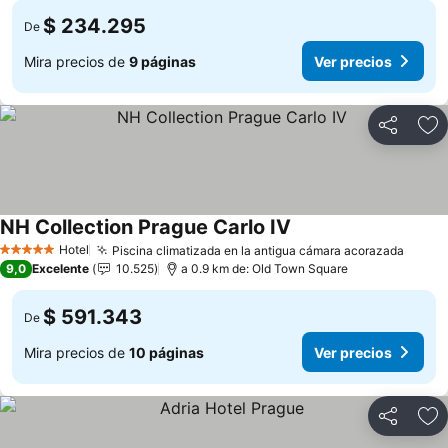
$ 234.295
De
Mira precios de
9 páginas
Ver precios
Compartir
Ag
NH Collection Prague Carlo IV
Hotel
Piscina climatizada en la antigua cámara acorazada
5 Estrellas
9,0
Excelente
10.525
a 0.9 km de: Old Town Square
$ 591.343
De
Mira precios de
10 páginas
Ver precios
Compartir
Ag