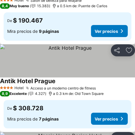
Hotel
Salón de belleza para relajarte
4 Estrellas
8,4
Muy bueno
15.383
a 0.5 km de: Puente de Carlos
$ 190.467
De
Mira precios de
9 páginas
Ver precios
Compartir
Ag
Antik Hotel Prague
Hotel
Acceso a un moderno centro de fitness
4 Estrellas
8,9
Excelente
4.327
a 0.3 km de: Old Town Square
$ 308.728
De
Mira precios de
7 páginas
Ver precios