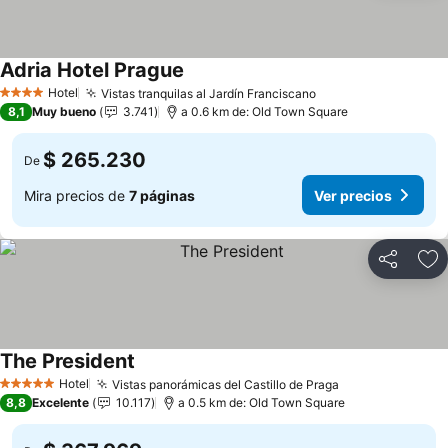
Adria Hotel Prague
Hotel
Vistas tranquilas al Jardín Franciscano
4 Estrellas
8,1
Muy bueno
3.741
a 0.6 km de: Old Town Square
$ 265.230
De
Mira precios de
7 páginas
Ver precios
Compartir
Ag
The President
Hotel
Vistas panorámicas del Castillo de Praga
5 Estrellas
8,8
Excelente
10.117
a 0.5 km de: Old Town Square