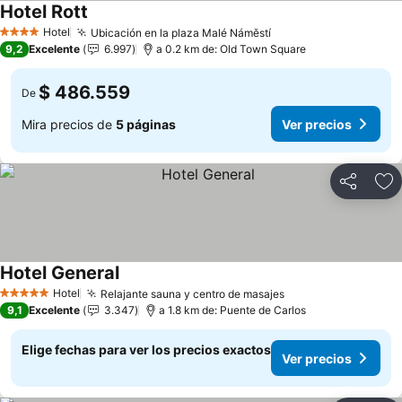
Hotel Rott
Hotel
Ubicación en la plaza Malé Náměstí
4 Estrellas
9,2
Excelente
6.997
a 0.2 km de: Old Town Square
$ 486.559
De
Mira precios de
5 páginas
Ver precios
Compartir
Ag
Hotel General
Hotel
Relajante sauna y centro de masajes
5 Estrellas
9,1
Excelente
3.347
a 1.8 km de: Puente de Carlos
Elige fechas para ver los precios exactos
Ver precios