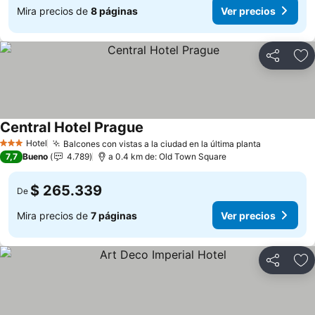
Mira precios de
8 páginas
Ver precios
Compartir
Ag
Central Hotel Prague
Hotel
Balcones con vistas a la ciudad en la última planta
3 Estrellas
7,7
Bueno
4.789
a 0.4 km de: Old Town Square
$ 265.339
De
Mira precios de
7 páginas
Ver precios
Compartir
Ag