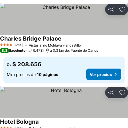
Compartir
Ag
Charles Bridge Palace
Hotel
Vistas al río Moldava y al castillo
4 Estrellas
8,8
Excelente
9.478
a 0.3 km de: Puente de Carlos
$ 208.656
De
Mira precios de
10 páginas
Ver precios
Compartir
Ag
Hotel Bologna