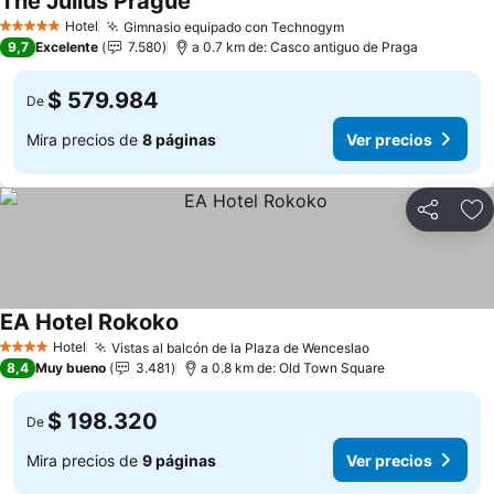
The Julius Prague
Hotel
Gimnasio equipado con Technogym
5 Estrellas
9,7
Excelente
7.580
a 0.7 km de: Casco antiguo de Praga
$ 579.984
De
Mira precios de
8 páginas
Ver precios
Compartir
Ag
EA Hotel Rokoko
Hotel
Vistas al balcón de la Plaza de Wenceslao
4 Estrellas
8,4
Muy bueno
3.481
a 0.8 km de: Old Town Square
$ 198.320
De
Mira precios de
9 páginas
Ver precios