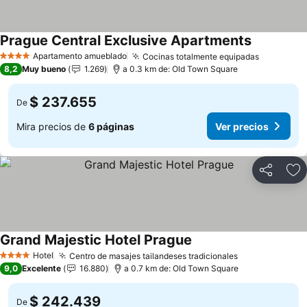
Prague Central Exclusive Apartments
Apartamento amueblado
Cocinas totalmente equipadas
4 Estrellas
8,2
Muy bueno
1.269
a 0.3 km de: Old Town Square
$ 237.655
De
Mira precios de
6 páginas
Ver precios
Compartir
Ag
Grand Majestic Hotel Prague
Hotel
Centro de masajes tailandeses tradicionales
4 Estrellas
9,0
Excelente
16.880
a 0.7 km de: Old Town Square
$ 242.439
De