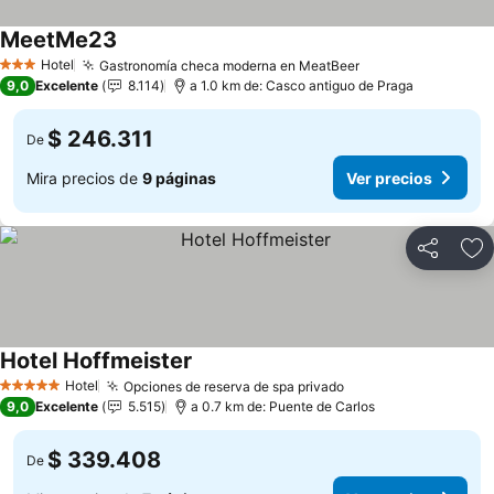
MeetMe23
Hotel
Gastronomía checa moderna en MeatBeer
3 Estrellas
9,0
Excelente
8.114
a 1.0 km de: Casco antiguo de Praga
$ 246.311
De
Mira precios de
9 páginas
Ver precios
Compartir
Ag
Hotel Hoffmeister
Hotel
Opciones de reserva de spa privado
5 Estrellas
9,0
Excelente
5.515
a 0.7 km de: Puente de Carlos
$ 339.408
De