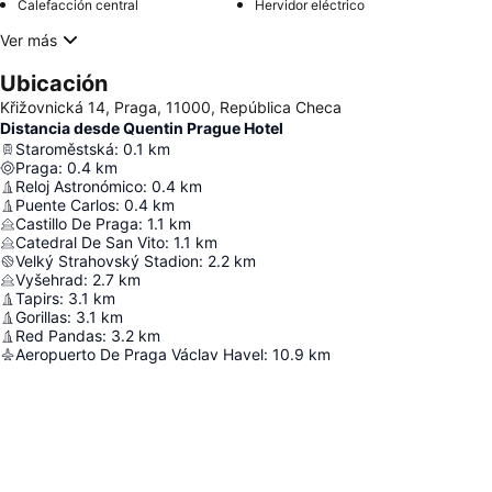
Calefacción central
Hervidor eléctrico
Ver más
Ubicación
Křižovnická 14, Praga, 11000, República Checa
Distancia desde Quentin Prague Hotel
Staroměstská
:
0.1
km
Praga
:
0.4
km
Reloj Astronómico
:
0.4
km
Puente Carlos
:
0.4
km
Castillo De Praga
:
1.1
km
Catedral De San Vito
:
1.1
km
Velký Strahovský Stadion
:
2.2
km
Vyšehrad
:
2.7
km
Tapirs
:
3.1
km
Gorillas
:
3.1
km
Red Pandas
:
3.2
km
Aeropuerto De Praga Václav Havel
:
10.9
km