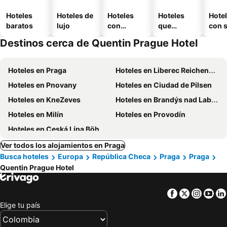
Hoteles
Hoteles de
Hoteles
Hoteles
Hote
baratos
lujo
con
que
con 
piscina
aceptan
Destinos cerca de Quentin Prague Hotel
mascotas
Hoteles en Praga
Hoteles en Liberec Reichenberg
Hoteles en Pnovany
Hoteles en Ciudad de Pilsen
Hoteles en KneZeves
Hoteles en Brandýs nad Labem-Stará Boleslav
Hoteles en Milín
Hoteles en Provodín
Hoteles en Ceská Lípa Böhmisch Leipa
Ver todos los alojamientos en Praga
Busca hoteles
Europa
República Checa
Praga
Praga
Quentin Prague Hotel
Facebook
Twitter
Insta
Yo
Elige tu país