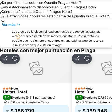
¿Se permiten mascotas en Quentin Prague Hotel?
¿Hay estacionamiento disponible en Quentin Prague Hotel?
¿Dónde está ubicado Quentin Prague Hotel?
¿Qué atracciones populares están cerca de Quentin Prague Hotel?
Ver más
Los precios y la disponibilidad que recibe trivago de las páginas
web de reserva cambian de manera constante. Por lo tanto, es
posible que no siempre encuentres en una página web de reserva
la misma oferta que viste en trivago.
Hoteles con mejor puntuación en Praga
Compartir
Agregar a favoritos
Compartir
Agregar a fav
Hotel
Hotel
3 Estrellas
4 Estrellas
Unitas Hotel
Hotel Duo
9,6
8,5
Excelente
(
6.518 puntuaciones
)
Excelente
(
27.669 p
a 0.6 km de: Puente de Carlos
a 2.6 km de: O2 Arena
$ 186.799
$ 159.348
de
de