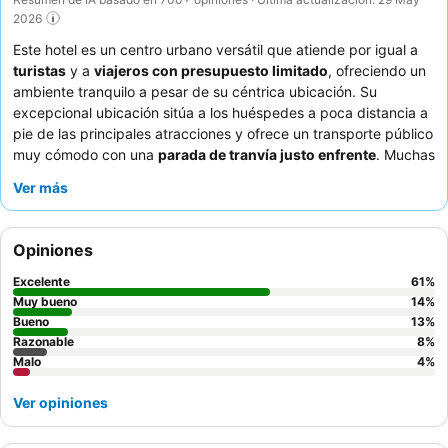
2026
Este hotel es un centro urbano versátil que atiende por igual a
turistas
y a
viajeros con presupuesto limitado
, ofreciendo un
ambiente tranquilo a pesar de su céntrica ubicación. Su
excepcional ubicación sitúa a los huéspedes a poca distancia a
pie de las principales atracciones y ofrece un transporte público
muy cómodo con una
parada de tranvía justo enfrente
. Muchas
habitaciones disponen de una
zona de cocina
equipada con
Ver más
microondas, hervidor de agua y cubertería básica, lo que
proporciona una mayor comodidad. Los huéspedes elogian
constantemente la actitud acogedora y servicial del personal,
Opiniones
destacando la eficiencia del equipo de recepción. Para una
estancia más tranquila, elija una habitación con vistas al jardín.
Excelente
61
%
Muy bueno
14
%
Bueno
13
%
Razonable
8
%
Malo
4
%
Ver opiniones