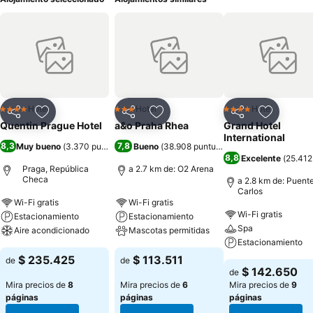
Hotel
Hotel
Hotel
4 Estrellas
3 Estrellas
4 Estrellas
Compartir
Agregar a favoritos
Compartir
Agregar a favoritos
Compartir
Agregar 
Quentin Prague Hotel
a&o Praha Rhea
Grand Hotel
International
8,3
7,8
Muy bueno
(
3.370 puntuaciones
Bueno
)
(
38.908 puntuaciones
)
8,8
Excelente
(
25.412
Praga, República
a 2.7 km de: O2 Arena
Checa
a 2.8 km de: Puent
Carlos
Wi-Fi gratis
Wi-Fi gratis
Wi-Fi gratis
Estacionamiento
Estacionamiento
Spa
Aire acondicionado
Mascotas permitidas
Estacionamiento
$ 235.425
$ 113.511
de
de
$ 142.650
de
Mira precios de
8
Mira precios de
6
Mira precios de
9
páginas
páginas
páginas