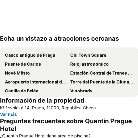
Echa un vistazo a atracciones cercanas
Ampliar mapa
Casco antiguo de Praga
Old Town Square
Puente de Carlos
Reloj astronómico
Nové Město
Estación Central de Trenes de Praga
Aeropuerto Internacional de Praga Václav Havel
Torre del Puente de la Ciudad Vieja
Capilla de Belén
Vinohrady
Información de la propiedad
O2 Arena
Barrio Judío
Křižovnická 14, Praga, 11000, República Checa
Iglesia de San Juan Nepomuceno en la Roca
Centro de Squash Strahov
Ver más
Holešovice
Metropole Zličín
Preguntas frecuentes sobre Quentin Prague
Hotel
¿Quentin Prague Hotel tiene área de piscina?