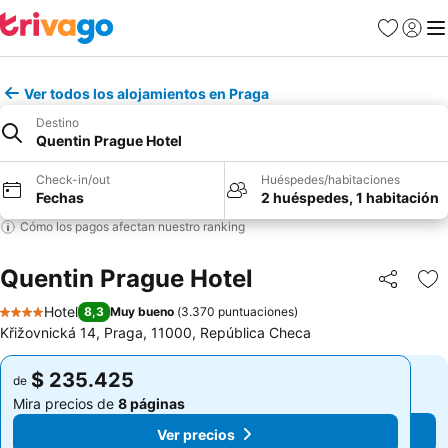
Favoritos
Iniciar 
Me
Ver todos los alojamientos en Praga
Destino
Quentin Prague Hotel
Check-in/out
Huéspedes/habitaciones
Fechas
2 huéspedes, 1 habitación
Cómo los pagos afectan nuestro ranking
Quentin Prague Hotel
Compartir
Ag
Hotel
8,3
Muy bueno
(
3.370 puntuaciones
)
4 Estrellas
Křižovnická 14, Praga, 11000, República Checa
$ 235.425
$ 235.425
de
de
Mira precios de
8 páginas
Mira precios de
8 páginas
Ver precios
Ver precios