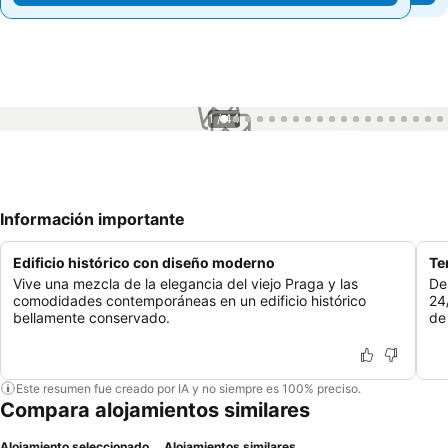
1 / 44
Información importante
Edificio histórico con diseño moderno
Te
Vive una mezcla de la elegancia del viejo Praga y las
De
comodidades contemporáneas en un edificio histórico
24/
bellamente conservado.
de
Este resumen fue creado por IA y no siempre es 100% preciso.
Compara alojamientos similares
Alojamiento seleccionado
Alojamientos similares