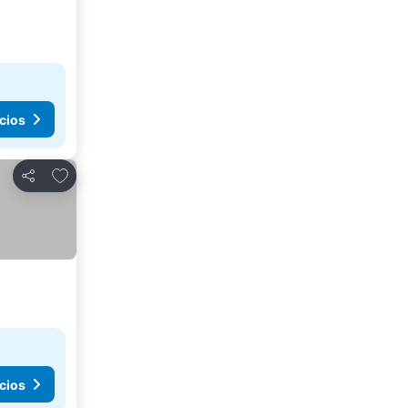
cios
Agregar a favoritos
Compartir
cios