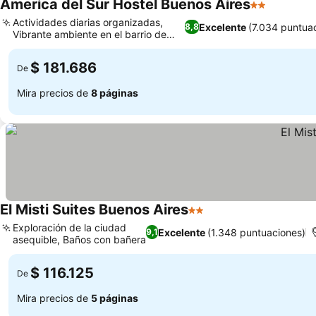
America del Sur Hostel Buenos Aires
2 Estrellas
Actividades diarias organizadas,
Excelente
(7.034 puntua
8,8
Vibrante ambiente en el barrio de
San Telmo
$ 181.686
De
Mira precios de
8 páginas
El Misti Suites Buenos Aires
2 Estrellas
Exploración de la ciudad
Excelente
(1.348 puntuaciones)
9,1
asequible, Baños con bañera
$ 116.125
De
Mira precios de
5 páginas