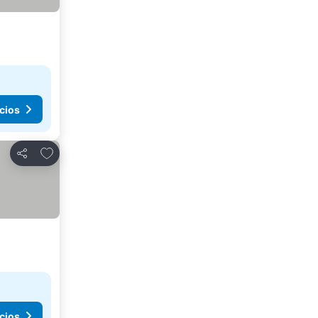
cios
Agregar a favoritos
Compartir
cios