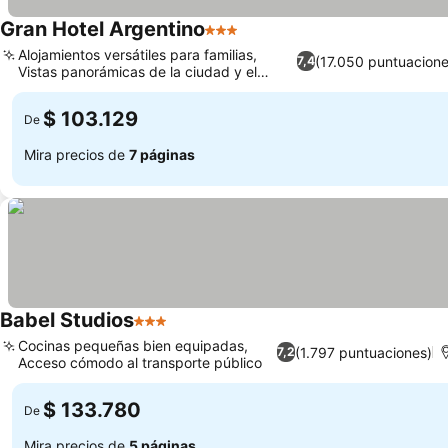
Gran Hotel Argentino
3 Estrellas
Alojamientos versátiles para familias,
(17.050 puntuacione
7,4
Vistas panorámicas de la ciudad y el
Obelisco
$ 103.129
De
Mira precios de
7 páginas
Babel Studios
3 Estrellas
Cocinas pequeñas bien equipadas,
(1.797 puntuaciones)
7,2
Acceso cómodo al transporte público
$ 133.780
De
Mira precios de
5 páginas