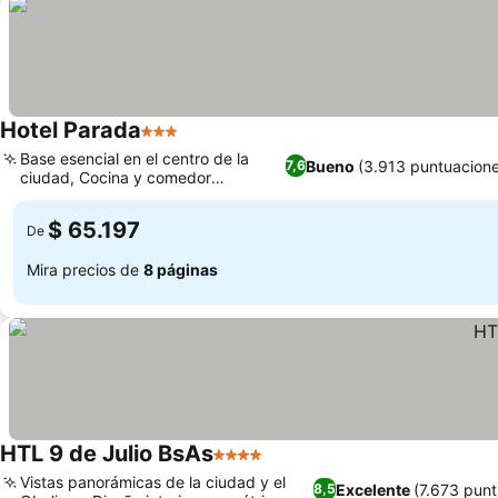
Hotel Parada
3 Estrellas
Base esencial en el centro de la
Bueno
(3.913 puntuacione
7,6
ciudad, Cocina y comedor
compartidos
$ 65.197
De
Mira precios de
8 páginas
HTL 9 de Julio BsAs
4 Estrellas
Vistas panorámicas de la ciudad y el
Excelente
(7.673 punt
8,5