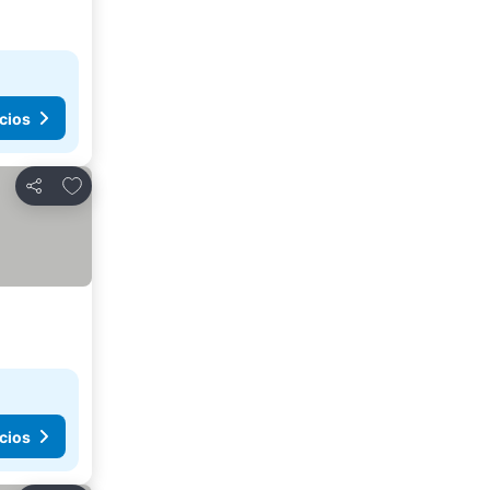
cios
Agregar a favoritos
Compartir
cios