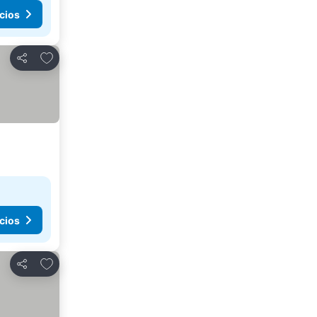
cios
Agregar a favoritos
Compartir
cios
Agregar a favoritos
Compartir