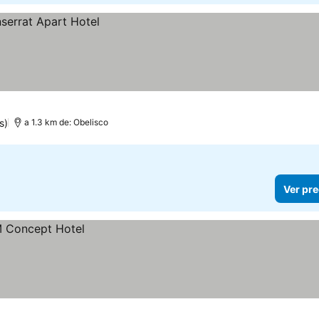
s)
a 1.3 km de: Obelisco
Ver pre