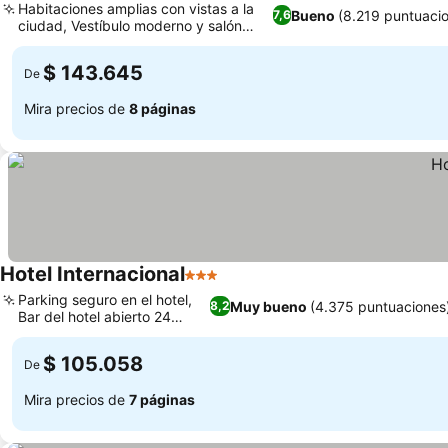
Habitaciones amplias con vistas a la
Bueno
(8.219 puntuaci
7,6
ciudad, Vestíbulo moderno y salón
original
$ 143.645
De
Mira precios de
8 páginas
Hotel Internacional
3 Estrellas
Parking seguro en el hotel,
Muy bueno
(4.375 puntuaciones
8,2
Bar del hotel abierto 24
horas
$ 105.058
De
Mira precios de
7 páginas