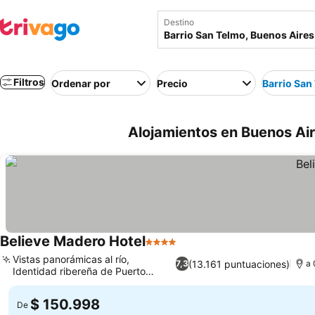
Destino
Filtros
Ordenar por
Precio
Barrio San
Alojamientos en Buenos Air
Believe Madero Hotel
4 Estrellas
Vistas panorámicas al río,
(13.161 puntuaciones)
7,3
a 
Identidad ribereña de Puerto
Madero
$ 150.998
De