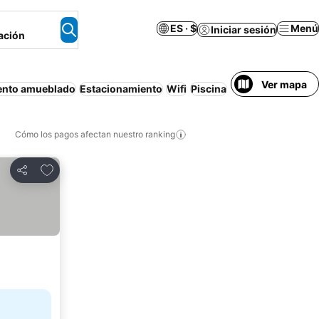
ES · $
Menú
Iniciar sesión
ación
Ver mapa
ento amueblado
Estacionamiento
Wifi
Piscina
Cancelación gratu
Cómo los pagos afectan nuestro ranking
Agregar a favoritos
Compartir