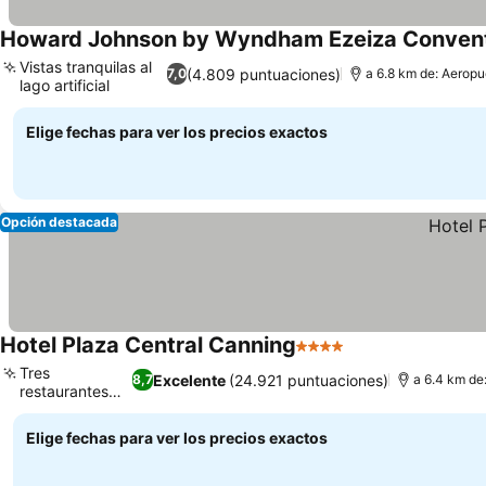
Howard Johnson by Wyndham Ezeiza Convent
Vistas tranquilas al
(4.809 puntuaciones)
7,0
a 6.8 km de: Aeropue
lago artificial
Elige fechas para ver los precios exactos
Opción destacada
Hotel Plaza Central Canning
4 Estrellas
Tres
Excelente
(24.921 puntuaciones)
8,7
a 6.4 km de:
restaurantes
variados
Elige fechas para ver los precios exactos