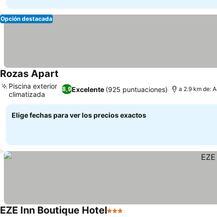
Opción destacada
Rozas Apart
Piscina exterior
Excelente
(925 puntuaciones)
8,9
a 2.9 km de: A
climatizada
Elige fechas para ver los precios exactos
EZE Inn Boutique Hotel
3 Estrellas