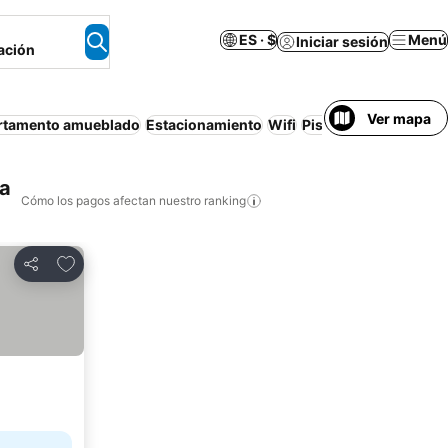
ES · $
Menú
Iniciar sesión
ación
Ver mapa
rtamento amueblado
Estacionamiento
Wifi
Piscina
Cancelación 
za
Cómo los pagos afectan nuestro ranking
Agregar a favoritos
Compartir