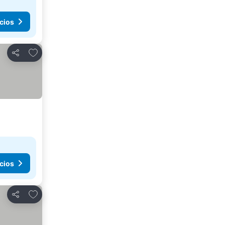
cios
Agregar a favoritos
Compartir
cios
Agregar a favoritos
Compartir