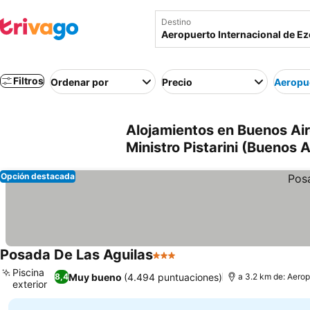
Destino
Filtros
Ordenar por
Precio
Aeropue
Alojamientos en Buenos Air
Ministro Pistarini (Buenos A
Opción destacada
Posada De Las Aguilas
3 Estrellas
Piscina
Muy bueno
(4.494 puntuaciones)
8,4
a 3.2 km de: Aerop
exterior