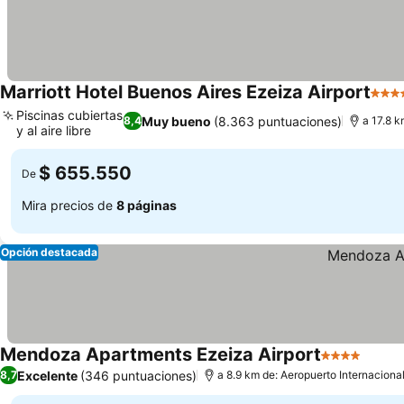
Marriott Hotel Buenos Aires Ezeiza Airport
4 Est
Piscinas cubiertas
Muy bueno
(8.363 puntuaciones)
8,4
a 17.8 k
y al aire libre
$ 655.550
De
Mira precios de
8 páginas
Opción destacada
Mendoza Apartments Ezeiza Airport
4 Estrellas
Excelente
(346 puntuaciones)
8,7
a 8.9 km de: Aeropuerto Internacional