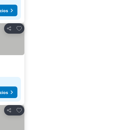
cios
Agregar a favoritos
Compartir
cios
Agregar a favoritos
Compartir