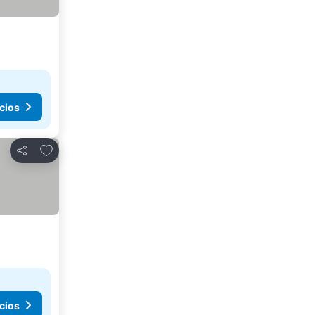
cios
Agregar a favoritos
Compartir
cios