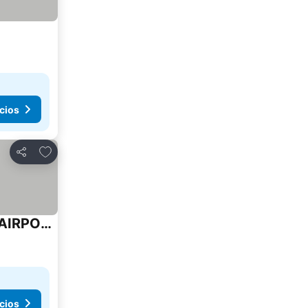
cios
Agregar a favoritos
Compartir
Bernie's Bed & Breakfast , A 3 KILOMETROS DEL AEROP EZEIZA, VAN ,IN-OUT, FREE EZEIZA AIRPORT
cios