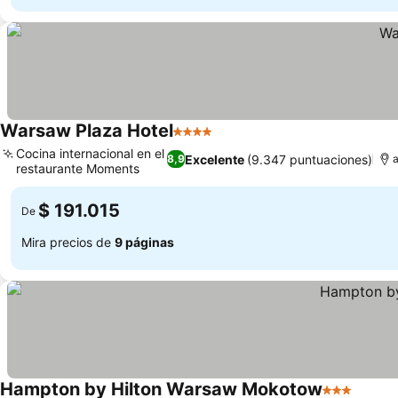
Warsaw Plaza Hotel
4 Estrellas
Ver precios
Cocina internacional en el
Excelente
(9.347 puntuaciones)
8,9
a
restaurante Moments
Ver precios
$ 191.015
De
Mira precios de
9 páginas
Hampton by Hilton Warsaw Mokotow