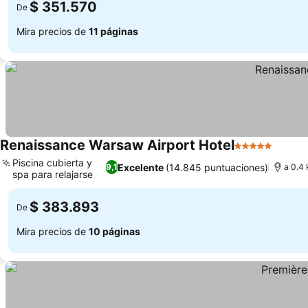
$ 351.570
De
Mira precios de
11 páginas
Renaissance Warsaw Airport Hotel
5 Estrellas
Ver pr
Piscina cubierta y
Excelente
(14.845 puntuaciones)
9,1
a 0.4 
spa para relajarse
Ver precios
$ 383.893
De
Mira precios de
10 páginas