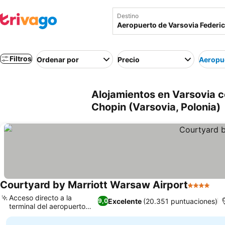
Destino
Filtros
Ordenar por
Precio
Aeropue
Alojamientos en Varsovia c
Chopin (Varsovia, Polonia)
Courtyard by Marriott Warsaw Airport
4 Estrella
Ver
Acceso directo a la
Excelente
(20.351 puntuaciones)
9,0
terminal del aeropuerto
Ver precios
Chopin