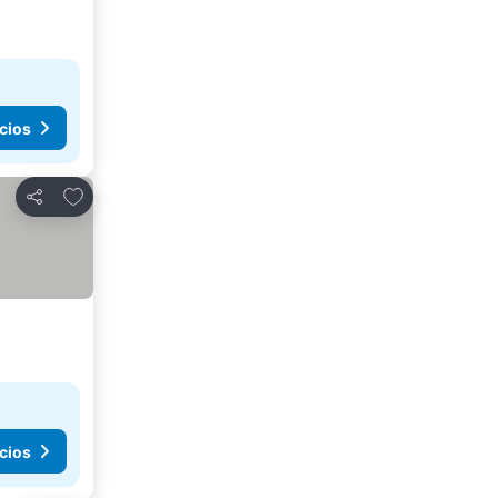
cios
Agregar a favoritos
Compartir
cios