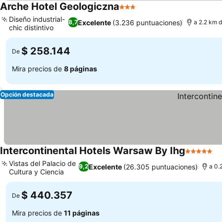
Arche Hotel Geologiczna
3 Estrellas
Ver precios
Diseño industrial-
Excelente
(3.236 puntuaciones)
8,7
a 2.2 km 
chic distintivo
Ver precios
$ 258.144
De
Mira precios de
8 páginas
Opción destacada
Intercontinental Hotels Warsaw By Ihg
5 Estrella
Ve
Vistas del Palacio de
Excelente
(26.305 puntuaciones)
9,2
a 0.
Cultura y Ciencia
Ver precios
$ 440.357
De
Mira precios de
11 páginas