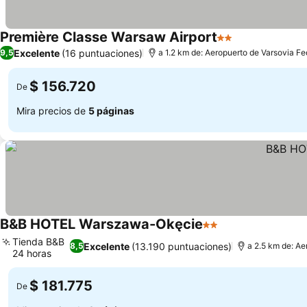
Première Classe Warsaw Airport
2 Estrellas
Ver precios
Excelente
(16 puntuaciones)
9,5
a 1.2 km de: Aeropuerto de Varsovia F
$ 156.720
De
Mira precios de
5 páginas
B&B HOTEL Warszawa-Okęcie
2 Estrellas
Ver precios
Tienda B&B
Excelente
(13.190 puntuaciones)
8,5
a 2.5 km de: Ae
24 horas
Ver precios
$ 181.775
De