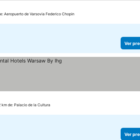
de: Aeropuerto de Varsovia Federico Chopin
Ver pre
s
r precios
2 km de: Palacio de la Cultura
Ver pre