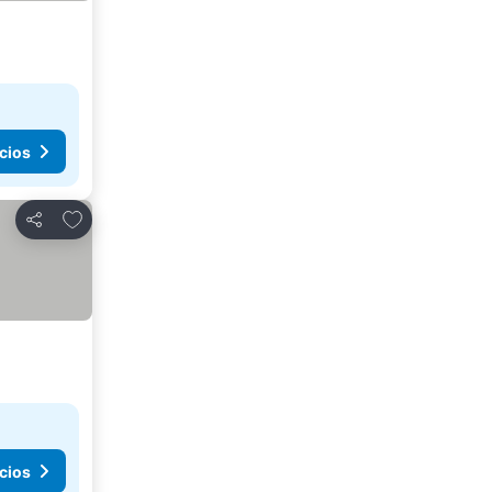
cios
Agregar a favoritos
Compartir
cios