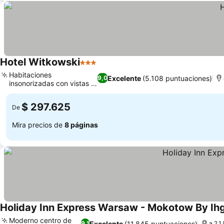
Hotel Witkowski
3 Estrellas
Ver precios
Habitaciones
Excelente
(5.108 puntuaciones)
9,0
insonorizadas con vistas a
Ver precios
la ciudad
$ 297.625
De
Mira precios de
8 páginas
Holiday Inn Express Warsaw - Mokotow By Ih
Moderno centro de
Excelente
(11.845 puntuaciones)
9,1
a 2.1