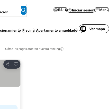
ES · $
Menú
Iniciar sesión
ación
Ver mapa
acionamiento
Piscina
Apartamento amueblado
Cancelación gratu
Cómo los pagos afectan nuestro ranking
Agregar a favoritos
Compartir