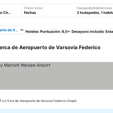
Check-in/out
Huéspedes/habitaciones
Fechas
2 huéspedes, 1 habit
rto de Varsovia Federico Chopin
Hoteles
Puntuación: 8,0+
Desayuno incluido
Est
erca de Aeropuerto de Varsovia Federico
s
 precios
a 0.5 km de: Aeropuerto de Varsovia Federico Chopin