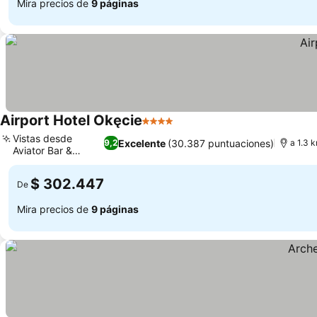
Mira precios de
9 páginas
Airport Hotel Okęcie
4 Estrellas
Ver precios
Vistas desde
Excelente
(30.387 puntuaciones)
9,2
a 1.3 
Aviator Bar &
Ver precios
Lounge
$ 302.447
De
Mira precios de
9 páginas