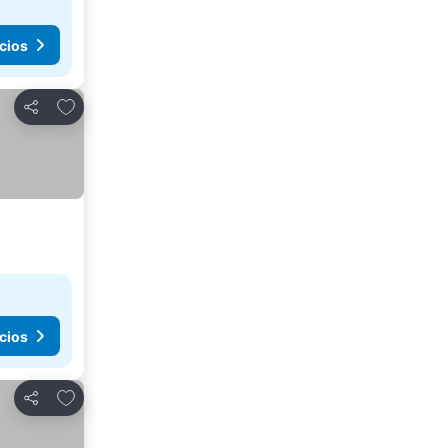
cios
Agregar a favoritos
Compartir
cios
Agregar a favoritos
Compartir