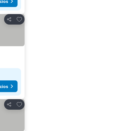
cios
Agregar a favoritos
Compartir
cios
Agregar a favoritos
Compartir