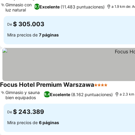
3 Estrellas
Ver pr
Gimnasio con
Excelente
(11.483 puntuaciones)
9,1
a 1.9 km de: 
luz natural
Ver precios
$ 305.003
De
Mira precios de
7 páginas
Focus Hotel Premium Warszawa
4 Estrellas
Ver precios
Gimnasio y sauna
Excelente
(8.162 puntuaciones)
9,4
a 2.3 km
bien equipados
Ver precios
$ 243.389
De
Mira precios de
6 páginas