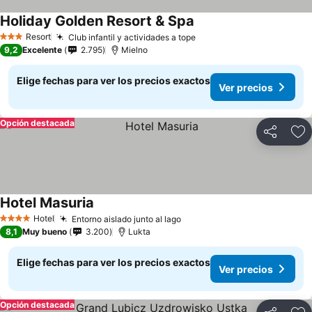
Holiday Golden Resort & Spa
Ver precios
Resort
Club infantil y actividades a tope
Ver precios
3 Estrellas
9,2
Excelente
2.795
Mielno
Elige fechas para ver los precios exactos
Ver precios
Opción destacada
Compartir
Ag
Hotel Masuria
Ver precios
Hotel
Entorno aislado junto al lago
Ver precios
4 Estrellas
8,1
Muy bueno
3.200
Lukta
Elige fechas para ver los precios exactos
Ver precios
Opción destacada