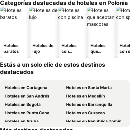
Categorías destacadas de hoteles en Polonia
o
Hoteles
Hoteles de
Hoteles
Hoteles
Hote
baratos
lujo
con
que
con 
piscina
aceptan
mascotas
Estás a un solo clic de estos destinos
destacados
Hoteles en Cartagena
Hoteles en Santa Marta
Hoteles en San Andrés
Hoteles en Medellín
Hoteles en Bogotá
Hoteles en Barranquilla
Hoteles en Punta Cana
Hoteles en Curazao
Hoteles en Aruba
Hoteles en República Dominicana
Hoteles en Panamá
Hoteles en Santiago de Chile