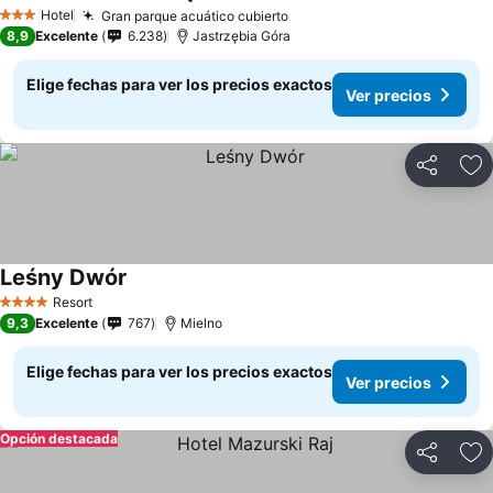
Ver precios
Hotel
Gran parque acuático cubierto
Ver precios
3 Estrellas
8,9
Excelente
6.238
Jastrzębia Góra
Elige fechas para ver los precios exactos
Ver precios
Compartir
Ag
Leśny Dwór
Ver precios
Resort
4 Estrellas
9,3
Excelente
767
Mielno
Elige fechas para ver los precios exactos
Ver precios
Opción destacada
Compartir
Ag