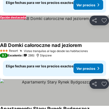
Elige fechas para ver los precios exactos
Ver precios
Opción destacada
Compartir
Ag
AB Domki całoroczne nad jeziorem
Ver precios
Resort
Vistas tranquilas al lago desde las habitaciones
Ver precios
3 Estrellas
9,1
Excelente
286
Stęszew
Elige fechas para ver los precios exactos
Ver precios
Compartir
Ag
Apartamenty Stary Rynek Bydgoszcz