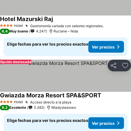
Hotel Mazurski Raj
Ver precios
Hotel
Gastronomía variada con sabores regionales.
Ver precios
4 Estrellas
8,4
Muy bueno
4.247
Ruciane – Nida
Elige fechas para ver los precios exactos
Ver precios
Opción destacada
Compartir
Ag
Gwiazda Morza Resort SPA&SPORT
Ver precios
Hotel
Acceso directo a la playa
Ver precios
4 Estrellas
9,2
Excelente
5.382
Wladyslawowo
Elige fechas para ver los precios exactos
Ver precios