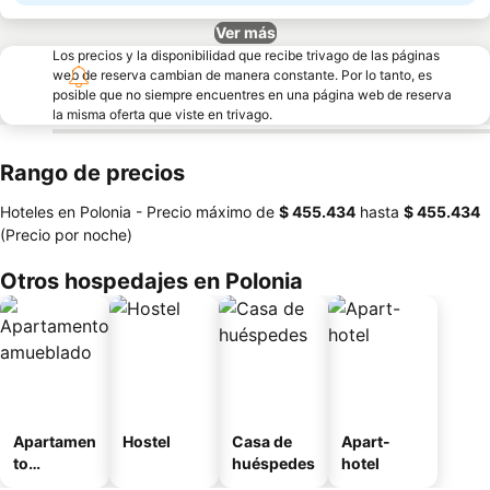
Ver más
Los precios y la disponibilidad que recibe trivago de las páginas
web de reserva cambian de manera constante. Por lo tanto, es
posible que no siempre encuentres en una página web de reserva
la misma oferta que viste en trivago.
Rango de precios
Hoteles en Polonia -
Precio máximo
de
‎$ 455.434
hasta
‎$ 455.434
(Precio por noche)
Otros hospedajes en Polonia
Apartamen
Hostel
Casa de
Apart-
to
huéspedes
hotel
amueblad