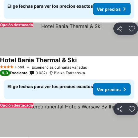
Elige fechas para ver los precios exactos
Ver precios
Opción destacada
Compartir
Ag
Hotel Bania Thermal & Ski
Ver precios
Hotel
Experiencias culinarias variadas
Ver precios
4 Estrellas
9,3
Excelente
9.082
Białka Tatrzańska
Elige fechas para ver los precios exactos
Ver precios
Opción destacada
Compartir
Ag