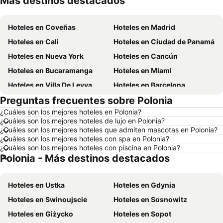
Más destinos destacados
Hoteles en Coveñas
Hoteles en Madrid
Hoteles en Cali
Hoteles en Ciudad de Panamá
Hoteles en Nueva York
Hoteles en Cancún
Hoteles en Bucaramanga
Hoteles en Miami
Hoteles en Villa De Leyva
Hoteles en Barcelona
Preguntas frecuentes sobre Polonia
Hoteles en Melgar
Hoteles en París
¿Cuáles son los mejores hoteles en Polonia?
Hoteles en Roma
Hoteles en Ciudad de México
¿Cuáles son los mejores hoteles de lujo en Polonia?
Hoteles en Pereira
Hoteles en Orlando
¿Cuáles son los mejores hoteles que admiten mascotas en Polonia?
¿Cuáles son los mejores hoteles con spa en Polonia?
Hoteles en Villavicencio
Hoteles en Río de Janeiro
¿Cuáles son los mejores hoteles con piscina en Polonia?
Polonia - Más destinos destacados
Hoteles en Girardot
Hoteles en San Andrés, Providencia and Santa Catalina
Hoteles en Cundinamarca
Hoteles en Madrid
Hoteles en Ustka
Hoteles en Gdynia
Hoteles en Los Cabos
Hoteles en Colombia
Hoteles en Swinoujscie
Hoteles en Sosnowitz
Hoteles en Isla Margarita
Hoteles en Riviera Maya
Hoteles en Giżycko
Hoteles en Sopot
Hoteles en Risaralda
Hoteles en EE. UU.