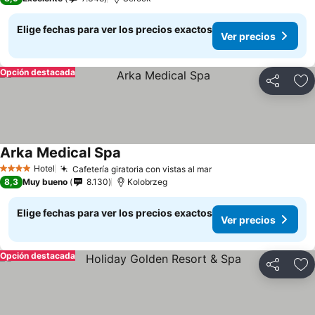
Elige fechas para ver los precios exactos
Ver precios
Opción destacada
Compartir
Ag
Arka Medical Spa
Ver precios
Hotel
Cafetería giratoria con vistas al mar
Ver precios
4 Estrellas
8,3
Muy bueno
8.130
Kolobrzeg
Elige fechas para ver los precios exactos
Ver precios
Opción destacada
Compartir
Ag