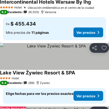
Intercontinental Hotels Warsaw By Ihg
Ver preci
Hotel
Ubicación emblemática en el centro de la ciudad
Ver prec
5 Estrellas
9,2
Excelente
26.305
Varsovia
$ 455.434
De
Mira precios de
11 páginas
Ver precios
Compartir
Ag
Lake View Żywiec Resort & SPA
Ver precios
Hotel
4 Estrellas
9,4
Excelente
289
Zywiec
Elige fechas para ver los precios exactos
Ver precios
Opción destacada