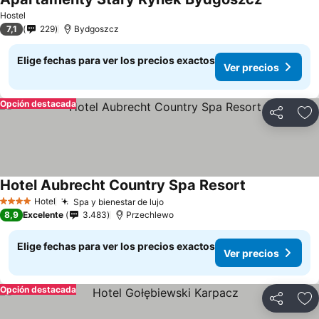
Ver precio
Hostel
7,1
229
Bydgoszcz
Elige fechas para ver los precios exactos
Ver precios
Opción destacada
Compartir
Ag
Hotel Aubrecht Country Spa Resort
Ver precios
Hotel
Spa y bienestar de lujo
Ver precios
4 Estrellas
8,9
Excelente
3.483
Przechlewo
Elige fechas para ver los precios exactos
Ver precios
Opción destacada
Compartir
Ag