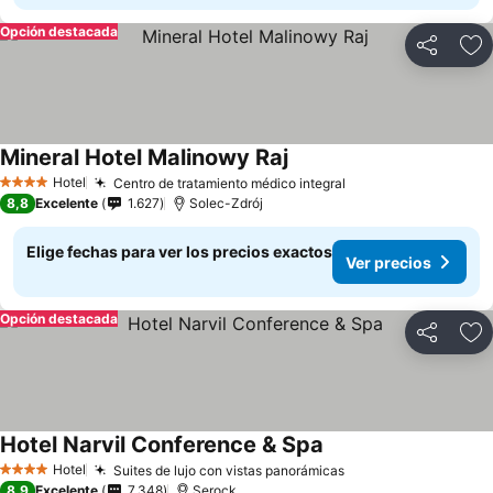
Opción destacada
Compartir
Ag
Mineral Hotel Malinowy Raj
Ver precios
Hotel
Centro de tratamiento médico integral
Ver precios
4 Estrellas
8,8
Excelente
1.627
Solec-Zdrój
Elige fechas para ver los precios exactos
Ver precios
Opción destacada
Compartir
Ag
Hotel Narvil Conference & Spa
Ver precios
Hotel
Suites de lujo con vistas panorámicas
Ver precios
4 Estrellas
8,9
Excelente
7.348
Serock