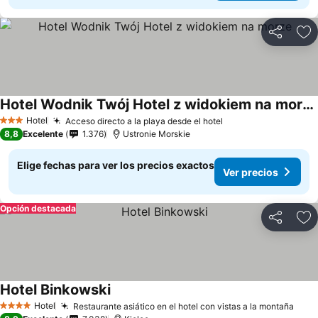
Compartir
Ag
Hotel Wodnik Twój Hotel z widokiem na morze
Ver precios
Hotel
Acceso directo a la playa desde el hotel
Ver precios
3 Estrellas
8,8
Excelente
1.376
Ustronie Morskie
Elige fechas para ver los precios exactos
Ver precios
Opción destacada
Compartir
Ag
Hotel Binkowski
Ver precios
Hotel
Restaurante asiático en el hotel con vistas a la montaña
Ver 
4 Estrellas