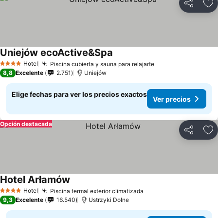
Compartir
Ag
Uniejów ecoActive&Spa
Ver precios
Hotel
Piscina cubierta y sauna para relajarte
Ver precios
4 Estrellas
8,8
Excelente
2.751
Uniejów
Elige fechas para ver los precios exactos
Ver precios
Opción destacada
Compartir
Ag
Hotel Arłamów
Ver precios
Hotel
Piscina termal exterior climatizada
Ver precios
4 Estrellas
9,3
Excelente
16.540
Ustrzyki Dolne