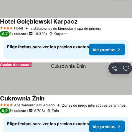
Hotel Gołębiewski Karpacz
Ver precios
Hotel
Instalaciones de bienestar y spa de primera
Ver precios
4 Estrellas
8,7
Excelente
18.320
Karpacz
Elige fechas para ver los precios exactos
Ver precios
Opción destacada
Compartir
Ag
Cukrownia Żnin
Ver precios
Apartamento amueblado
Zonas de juego interactivas para niños
Ve
4 Estrellas
8,9
Excelente
6.708
Znin
Elige fechas para ver los precios exactos
Ver precios