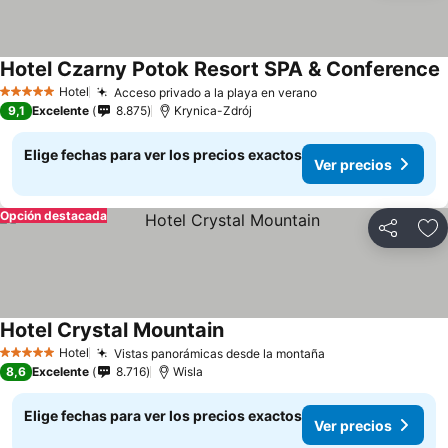
Hotel Czarny Potok Resort SPA & Conference
V
Hotel
Acceso privado a la playa en verano
Ver precios
5 Estrellas
9,1
Excelente
8.875
Krynica-Zdrój
Elige fechas para ver los precios exactos
Ver precios
Opción destacada
Compartir
Ag
Hotel Crystal Mountain
Ver precios
Hotel
Vistas panorámicas desde la montaña
Ver precios
5 Estrellas
8,6
Excelente
8.716
Wisla
Elige fechas para ver los precios exactos
Ver precios