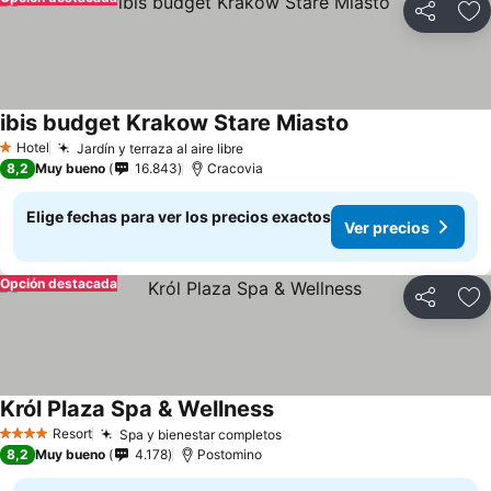
Compartir
Ag
ibis budget Krakow Stare Miasto
Ver precios
Hotel
Jardín y terraza al aire libre
Ver precios
1 Estrellas
8,2
Muy bueno
16.843
Cracovia
Elige fechas para ver los precios exactos
Ver precios
Opción destacada
Compartir
Ag
Król Plaza Spa & Wellness
Ver precios
Resort
Spa y bienestar completos
Ver precios
4 Estrellas
8,2
Muy bueno
4.178
Postomino