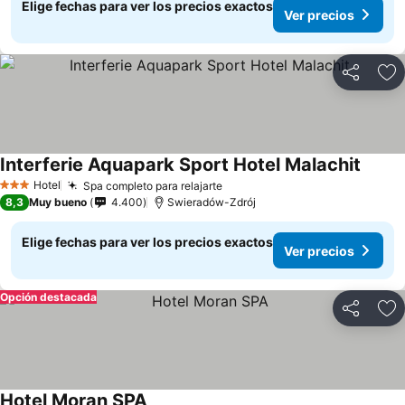
Elige fechas para ver los precios exactos
Ver precios
Compartir
Ag
Interferie Aquapark Sport Hotel Malachit
Ver pr
Hotel
Spa completo para relajarte
Ver precios
3 Estrellas
8,3
Muy bueno
4.400
Swieradów-Zdrój
Elige fechas para ver los precios exactos
Ver precios
Opción destacada
Compartir
Ag
Hotel Moran SPA