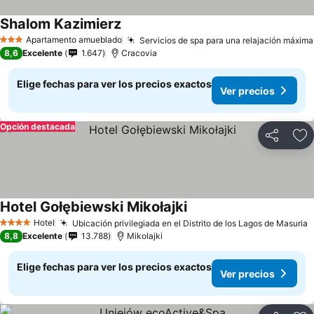
Shalom Kazimierz
Ver precios
Apartamento amueblado
Servicios de spa para una relajación máxima
3 Estrellas
8,6
Excelente
1.647
Cracovia
Elige fechas para ver los precios exactos
Ver precios
Opción destacada
Compartir
Ag
Hotel Gołębiewski Mikołajki
Ver precios
Hotel
Ubicación privilegiada en el Distrito de los Lagos de Masuria
V
4 Estrellas
8,8
Excelente
13.788
Mikolajki
Elige fechas para ver los precios exactos
Ver precios