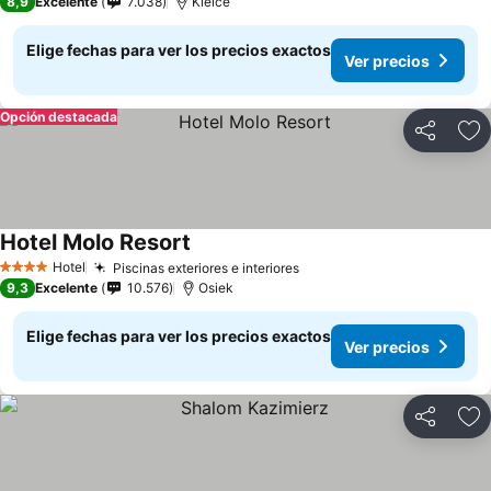
8,9
Excelente
7.038
Kielce
Elige fechas para ver los precios exactos
Ver precios
Opción destacada
Compartir
Ag
Hotel Molo Resort
Ver precios
Hotel
Piscinas exteriores e interiores
Ver precios
4 Estrellas
9,3
Excelente
10.576
Osiek
Elige fechas para ver los precios exactos
Ver precios
Compartir
Ag