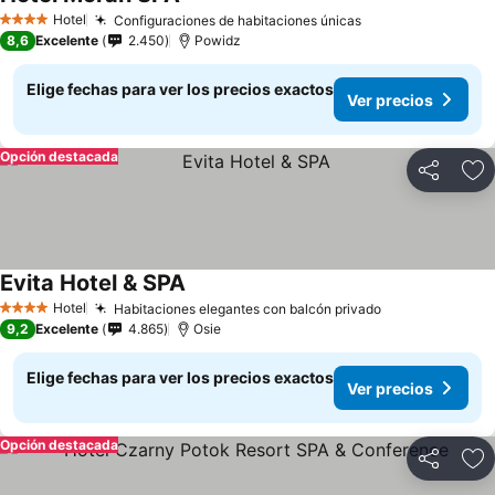
Ver precios
Hotel
Configuraciones de habitaciones únicas
Ver precios
4 Estrellas
8,6
Excelente
2.450
Powidz
Elige fechas para ver los precios exactos
Ver precios
Opción destacada
Compartir
Ag
Evita Hotel & SPA
Ver precios
Hotel
Habitaciones elegantes con balcón privado
Ver precios
4 Estrellas
9,2
Excelente
4.865
Osie
Elige fechas para ver los precios exactos
Ver precios
Opción destacada
Compartir
Ag