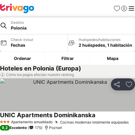
Favoritos
Iniciar 
Me
Destino
Polonia
Check-in/out
Huéspedes/habitaciones
Fechas
2 huéspedes, 1 habitación
Ordenar
Filtrar
Mapa
Hoteles en Polonia (Europa)
Cómo los pagos afectan nuestro ranking
Compartir
Ag
UNIC Apartments Dominikanska
Ver precios
Apartamento amueblado
Cocinas modernas totalmente equipadas
Ve
3 Estrellas
9,2
Excelente
175
Poznań