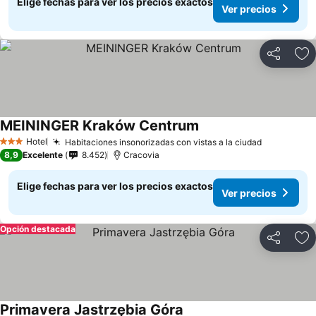
Elige fechas para ver los precios exactos
Ver precios
Compartir
Ag
MEININGER Kraków Centrum
Ver precios
Hotel
Habitaciones insonorizadas con vistas a la ciudad
Ver preci
3 Estrellas
8,9
Excelente
8.452
Cracovia
Elige fechas para ver los precios exactos
Ver precios
Opción destacada
Compartir
Ag
Primavera Jastrzębia Góra