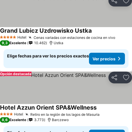
Compartir
Ag
Grand Lubicz Uzdrowisko Ustka
Ver precios
Hotel
Cenas variadas con estaciones de cocina en vivo
Ver pre
5 Estrellas
9,3
Excelente
10.462
Ustka
Elige fechas para ver los precios exactos
Ver precios
Opción destacada
Compartir
Ag
Hotel Azzun Orient SPA&Wellness
Ver precios
Hotel
Retiro en la región de los lagos de Masuria
Ver precios
4 Estrellas
8,6
Excelente
3.773
Barczewo