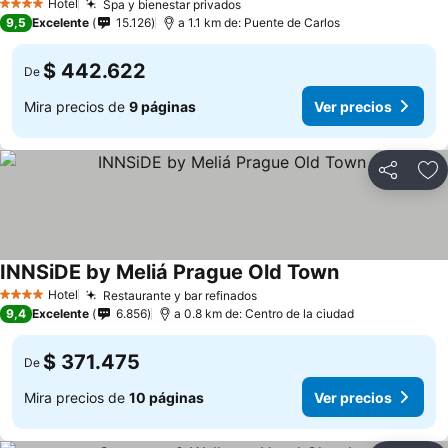
Hotel
Spa y bienestar privados
Ver precios
4 Estrellas
9,5
Excelente
15.126
a 1.1 km de: Puente de Carlos
$ 442.622
De
Mira precios de
9 páginas
Ver precios
Compartir
Ag
INNSiDE by Meliá Prague Old Town
Ver precios
Hotel
Restaurante y bar refinados
Ver precios
4 Estrellas
9,4
Excelente
6.856
a 0.8 km de: Centro de la ciudad
$ 371.475
De
Mira precios de
10 páginas
Ver precios