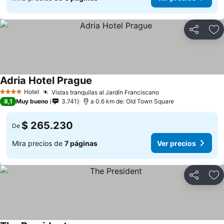
Compartir
Ag
Adria Hotel Prague
Ver precios
Hotel
Vistas tranquilas al Jardín Franciscano
Ver precios
4 Estrellas
8,1
Muy bueno
3.741
a 0.6 km de: Old Town Square
$ 265.230
De
Mira precios de
7 páginas
Ver precios
Compartir
Ag