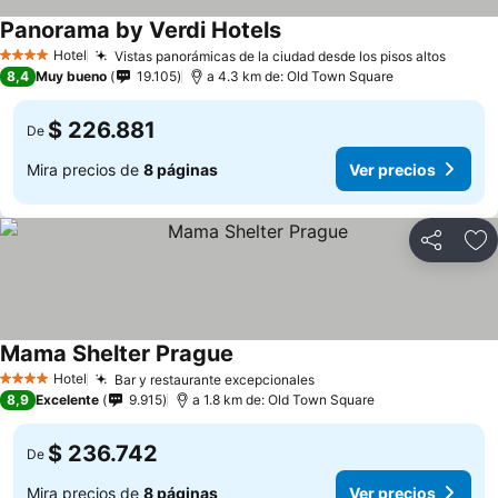
Panorama by Verdi Hotels
Ver precios
Hotel
Vistas panorámicas de la ciudad desde los pisos altos
Ver pr
4 Estrellas
8,4
Muy bueno
19.105
a 4.3 km de: Old Town Square
$ 226.881
De
Mira precios de
8 páginas
Ver precios
Compartir
Ag
Mama Shelter Prague
Ver precios
Hotel
Bar y restaurante excepcionales
Ver precios
4 Estrellas
8,9
Excelente
9.915
a 1.8 km de: Old Town Square
$ 236.742
De
Mira precios de
8 páginas
Ver precios