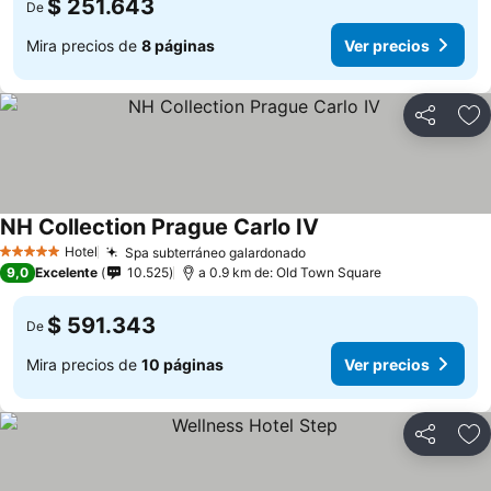
$ 251.643
De
Mira precios de
8 páginas
Ver precios
Compartir
Ag
NH Collection Prague Carlo IV
Ver precios
Hotel
Spa subterráneo galardonado
Ver precios
5 Estrellas
9,0
Excelente
10.525
a 0.9 km de: Old Town Square
$ 591.343
De
Mira precios de
10 páginas
Ver precios
Compartir
Ag