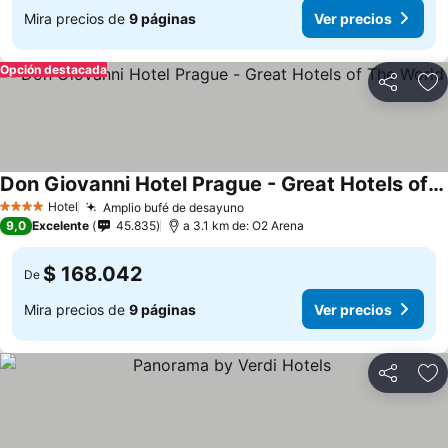
Mira precios de
9 páginas
Ver precios
Opción destacada
Compartir
Ag
Don Giovanni Hotel Prague - Great Hotels of The World
Ver precios
Hotel
Amplio bufé de desayuno
Ver precios
4 Estrellas
9,0
Excelente
45.835
a 3.1 km de: O2 Arena
$ 168.042
De
Mira precios de
9 páginas
Ver precios
Compartir
Ag