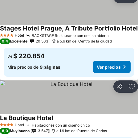
Ag
Stages Hotel Prague, A Tribute Portfolio Hotel
Hotel
BACKSTAGE Restaurante con cocina abierta
Ver precios
4 Estrellas
9,4
Excelente
20.503
a 5.6 km de: Centro de la ciudad
$ 220.854
De
Mira precios de
9 páginas
Ver precios
Compartir
Ag
La Boutique Hotel
Ver precios
Hotel
Habitaciones con un diseño único
Ver precios
4 Estrellas
8,0
Muy bueno
3.547
a 1.9 km de: Puente de Carlos