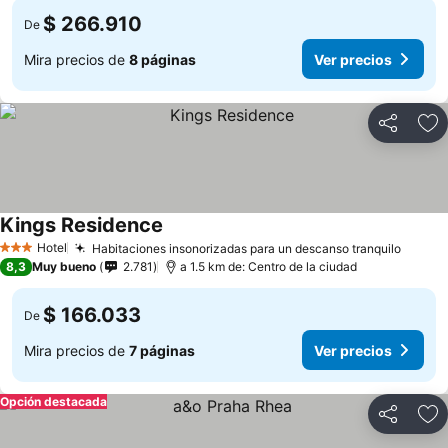
$ 266.910
De
Mira precios de
8 páginas
Ver precios
Compartir
Ag
Kings Residence
Ver precios
Hotel
Habitaciones insonorizadas para un descanso tranquilo
Ver pr
3 Estrellas
8,3
Muy bueno
2.781
a 1.5 km de: Centro de la ciudad
$ 166.033
De
Mira precios de
7 páginas
Ver precios
Opción destacada
Compartir
Ag