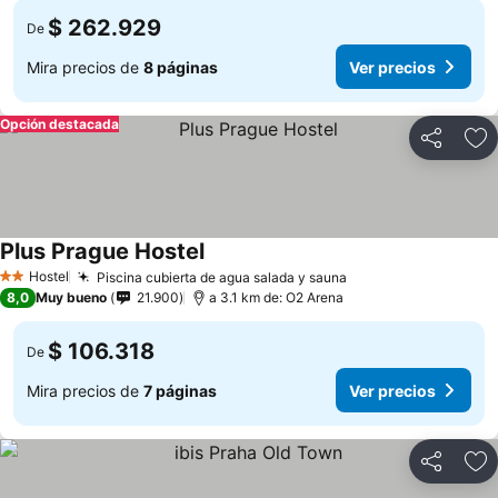
$ 262.929
De
Mira precios de
8 páginas
Ver precios
Opción destacada
Compartir
Ag
Plus Prague Hostel
Ver precios
Hostel
Piscina cubierta de agua salada y sauna
Ver precios
2 Estrellas
8,0
Muy bueno
21.900
a 3.1 km de: O2 Arena
$ 106.318
De
Mira precios de
7 páginas
Ver precios
Compartir
Ag