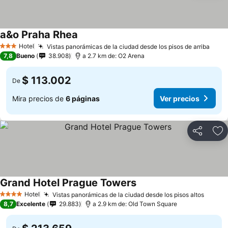
a&o Praha Rhea
Ver precios
Hotel
Vistas panorámicas de la ciudad desde los pisos de arriba
Ver 
3 Estrellas
7,8
Bueno
38.908
a 2.7 km de: O2 Arena
$ 113.002
De
Mira precios de
6 páginas
Ver precios
Compartir
Ag
Grand Hotel Prague Towers
Ver precios
Hotel
Vistas panorámicas de la ciudad desde los pisos altos
Ver pr
4 Estrellas
8,7
Excelente
29.883
a 2.9 km de: Old Town Square