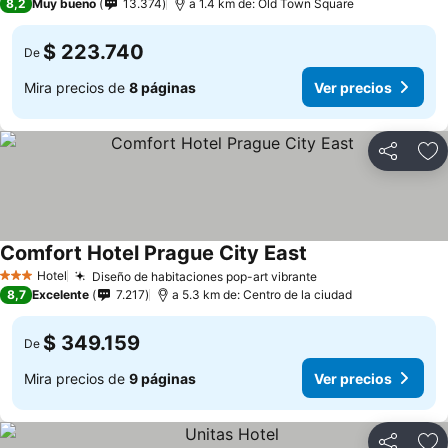
8,2
Muy bueno
13.374
a 1.4 km de: Old Town Square
$ 223.740
De
Mira precios de
8 páginas
Ver precios
Compartir
Ag
Comfort Hotel Prague City East
Ver precios
Hotel
Diseño de habitaciones pop-art vibrante
Ver precios
3 Estrellas
8,7
Excelente
7.217
a 5.3 km de: Centro de la ciudad
$ 349.159
De
Mira precios de
9 páginas
Ver precios