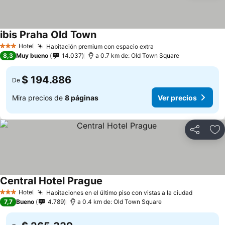
ibis Praha Old Town
Ver precios
Hotel
Habitación premium con espacio extra
Ver precios
3 Estrellas
8,3
Muy bueno
14.037
a 0.7 km de: Old Town Square
$ 194.886
De
Mira precios de
8 páginas
Ver precios
Compartir
Ag
Central Hotel Prague
Ver precios
Hotel
Habitaciones en el último piso con vistas a la ciudad
Ver prec
3 Estrellas
7,7
Bueno
4.789
a 0.4 km de: Old Town Square