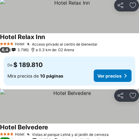
Compartir
Ag
Hotel Relax Inn
Ver precios
Hotel
Acceso privado al centro de bienestar
Ver precios
4 Estrellas
6,4
3.796
a 0.3 km de: O2 Arena
$ 189.810
De
Mira precios de
10 páginas
Ver precios
Compartir
Ag
Hotel Belvedere
Ver precios
Hotel
Vistas al parque Letná y al jardín de cerveza
Ver precios
4 Estrellas