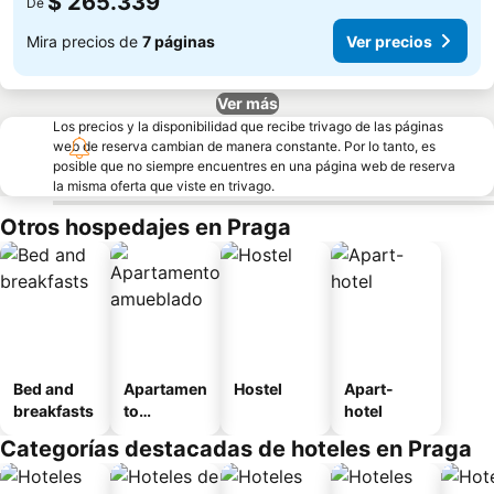
$ 265.339
De
Mira precios de
7 páginas
Ver precios
Ver más
Los precios y la disponibilidad que recibe trivago de las páginas
web de reserva cambian de manera constante. Por lo tanto, es
posible que no siempre encuentres en una página web de reserva
la misma oferta que viste en trivago.
Otros hospedajes en Praga
Bed and
Apartamen
Hostel
Apart-
breakfasts
to
hotel
amueblad
Categorías destacadas de hoteles en Praga
o