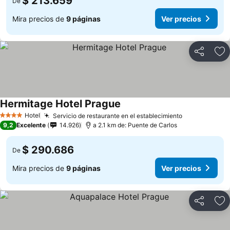
$ 213.659
De
Mira precios de
9 páginas
Ver precios
Compartir
Ag
Hermitage Hotel Prague
Ver precios
Hotel
Servicio de restaurante en el establecimiento
Ver precios
4 Estrellas
9,2
Excelente
14.926
a 2.1 km de: Puente de Carlos
$ 290.686
De
Mira precios de
9 páginas
Ver precios
Compartir
Ag