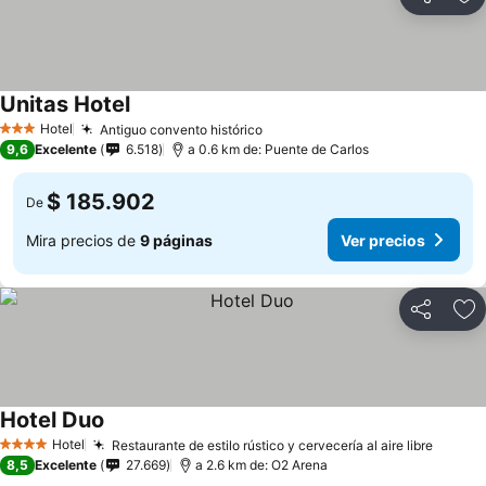
Compartir
Ag
Unitas Hotel
Ver precios
Hotel
Antiguo convento histórico
Ver precios
3 Estrellas
9,6
Excelente
6.518
a 0.6 km de: Puente de Carlos
$ 185.902
De
Mira precios de
9 páginas
Ver precios
Compartir
Ag
Hotel Duo
Ver precios
Hotel
Restaurante de estilo rústico y cervecería al aire libre
Ver pr
4 Estrellas
8,5
Excelente
27.669
a 2.6 km de: O2 Arena