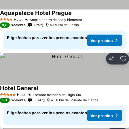
Aquapalace Hotel Prague
Ver precios
Hotel
Amplio centro de spa y bienestar
Ver precios
4 Estrellas
8,8
Excelente
7.252
a 1.9 km de: Petřín
Elige fechas para ver los precios exactos
Ver precios
Compartir
Ag
Hotel General
Ver precios
Hotel
Encanto histórico del siglo XIX
Ver precios
5 Estrellas
9,1
Excelente
3.347
a 1.8 km de: Puente de Carlos
Elige fechas para ver los precios exactos
Ver precios