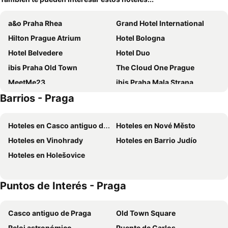
a&o Praha Rhea
Grand Hotel International
Hilton Prague Atrium
Hotel Bologna
Hotel Belvedere
Hotel Duo
ibis Praha Old Town
The Cloud One Prague
MeetMe23
ibis Praha Mala Strana
Barrios - Praga
Don Giovanni Hotel Prague - Great Hotels of The World
Grandior Hotel Prague
Exe City Park
Grand Hotel Prague Towers
Hoteles en Casco antiguo de Praga
Hoteles en Nové Město
EA Hotel Rokoko
Grand Majestic Hotel Prague
Hoteles en Vinohrady
Hoteles en Barrio Judío
The President
Congress & Wellness Hotel Olsanka
Hoteles en Holešovice
Hotel Carol
Wenceslas Square Hotel
Gallery Hotel SIS
INNSiDE by Meliá Prague Old Town
Puntos de Interés - Praga
Antik Hotel Prague
The Gold Bank
Golden Prague Rooms
Hotel PurPur
Casco antiguo de Praga
Old Town Square
Hotel Relax Inn
The Julius Prague
Reloj astronómico
Puente de Carlos