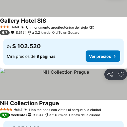
Gallery Hotel SIS
Ver precios
Hotel
Un monumento arquitectónico del siglo XIX
Ver precios
3 Estrellas
6,7
8.515
a 3.2 km de: Old Town Square
$ 102.520
De
Mira precios de
9 páginas
Ver precios
Compartir
Ag
NH Collection Prague
Ver precios
Hotel
Habitaciones con vistas al parque o la ciudad
Ver precios
4 Estrellas
8,9
Excelente
3.194
a 2.6 km de: Centro de la ciudad