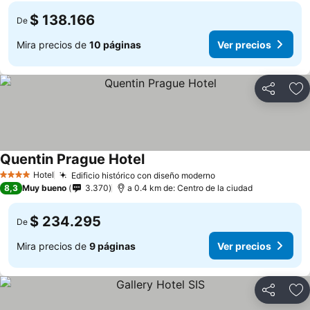
$ 138.166
De
Mira precios de
10 páginas
Ver precios
Compartir
Ag
Quentin Prague Hotel
Ver precios
Hotel
Edificio histórico con diseño moderno
Ver precios
4 Estrellas
8,3
Muy bueno
3.370
a 0.4 km de: Centro de la ciudad
$ 234.295
De
Mira precios de
9 páginas
Ver precios
Compartir
Ag