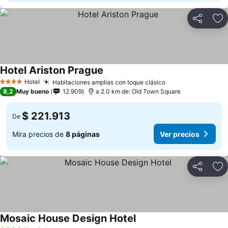
Compartir
Ag
Hotel Ariston Prague
Ver precios
Hotel
Habitaciones amplias con toque clásico
Ver precios
4 Estrellas
8,2
Muy bueno
12.909
a 2.0 km de: Old Town Square
$ 221.913
De
Mira precios de
8 páginas
Ver precios
Compartir
Ag
Mosaic House Design Hotel
Ver precios