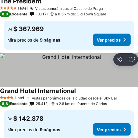
The President
Ver precios
Hotel
Vistas panorámicas al Castillo de Praga
Ver precios
5 Estrellas
8,8
Excelente
10.117
a 0.5 km de: Old Town Square
$ 367.969
De
Mira precios de
9 páginas
Ver precios
Compartir
Ag
Grand Hotel International
Ver precios
Hotel
Vistas panorámicas de la ciudad desde el Sky Bar
Ver prec
4 Estrellas
8,8
Excelente
25.412
a 2.8 km de: Puente de Carlos
$ 142.878
De
Mira precios de
9 páginas
Ver precios