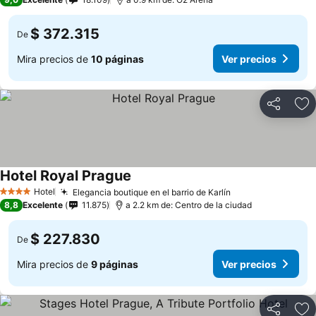
$ 372.315
De
Mira precios de
10 páginas
Ver precios
Compartir
Ag
Hotel Royal Prague
Ver precios
Hotel
Elegancia boutique en el barrio de Karlín
Ver precios
4 Estrellas
8,8
Excelente
11.875
a 2.2 km de: Centro de la ciudad
$ 227.830
De
Mira precios de
9 páginas
Ver precios
Compartir