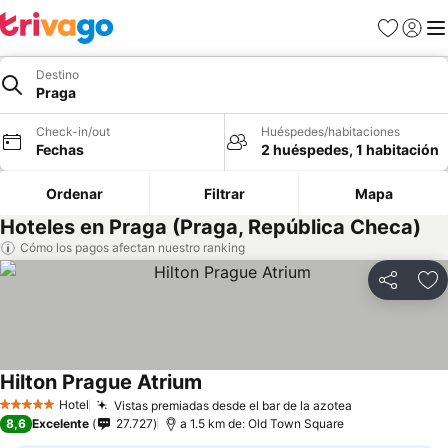
Favoritos
Iniciar 
Me
Destino
Praga
Check-in/out
Huéspedes/habitaciones
Fechas
2 huéspedes, 1 habitación
Ordenar
Filtrar
Mapa
Hoteles en Praga (Praga, República Checa)
Cómo los pagos afectan nuestro ranking
Compartir
Ag
Hilton Prague Atrium
Ver precios
Hotel
Vistas premiadas desde el bar de la azotea
Ver precios
5 Estrellas
8,6
Excelente
27.727
a 1.5 km de: Old Town Square