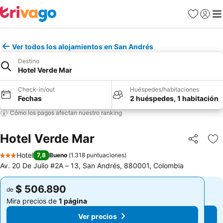
Favoritos
Iniciar 
Me
Ver todos los alojamientos en San Andrés
Destino
Hotel Verde Mar
Check-in/out
Huéspedes/habitaciones
Fechas
2 huéspedes, 1 habitación
Cómo los pagos afectan nuestro ranking
Hotel Verde Mar
Compartir
Ag
Hotel
7,8
Bueno
(
1.318 puntuaciones
)
3 Estrellas
Av. 20 De Julio #2A – 13, San Andrés, 880001, Colombia
$ 506.890
$ 506.890
de
de
Mira precios de
1 página
Mira precios de
1 página
Ver precios
Ver precios