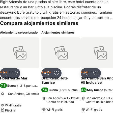
BightAdemás de una piscina al aire libre, este hotel cuenta con un
restaurante y un bar junto a la piscina. Podrás disfrutar de un
desayuno bufé gratuito y wifi gratis en las zonas comunes. También
encontrarás servicio de recepción 24 horas, un jardín y un portero o
Compara alojamientos similares
botones. Hotel Verde Mar ofrece 44 alojamientos con aire
acondicionado, caja fuerte y artículos de higiene personal gratuitos.
Alojamiento seleccionado
Alojamientos similares
Se ofrece una televisión LCD de 32 pulgadas con canales por cable.
Los baños están equipados con ducha. Los servicios para las
personas de negocios incluyen escritorio y teléfono. Se ofrece
servicio de limpieza todos los días y es posible solicitar tabla de
planchar con plancha. Los servicios de ocio y esparcimiento en este
hotel incluyen una piscina al aire libre.
Hotel
Hotel
Hotel
3 Estrellas
4 Estrellas
3 Estrellas
Compartir
Agregar a favoritos
Compartir
Agregar a favoritos
Compartir
Agregar 
Hotel Verde Mar
GHL Relax Hotel
Sol Caribe San An
Sunrise
All Inclusive
7,8
Bueno
(
1.318 puntuaciones
)
7,6
8,0
Bueno
(
7.869 puntuaciones
)
Muy bueno
(
5.697
San Andrés, Colombia
San Andrés, a 1.2 km de:
San Andrés, a 1.3 k
Centro de la ciudad
Centro de la ciuda
Wi-Fi gratis
Wi-Fi gratis
Wi-Fi gratis
Piscina