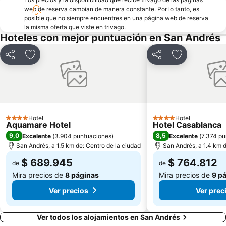
web de reserva cambian de manera constante. Por lo tanto, es
posible que no siempre encuentres en una página web de reserva
la misma oferta que viste en trivago.
Hoteles con mejor puntuación en San Andrés
Compartir
Agregar a favoritos
Compartir
Agregar a fa
Hotel
Hotel
4 Estrellas
4 Estrellas
Aquamare Hotel
Hotel Casablanca
9,0
8,5
Excelente
(
3.904 puntuaciones
)
Excelente
(
7.374 pu
San Andrés, a 1.5 km de: Centro de la ciudad
San Andrés, a 1.4 km d
$ 689.945
$ 764.812
de
de
Mira precios de
8 páginas
Mira precios de
9 p
Ver precios
Ver prec
Ver todos los alojamientos en San Andrés