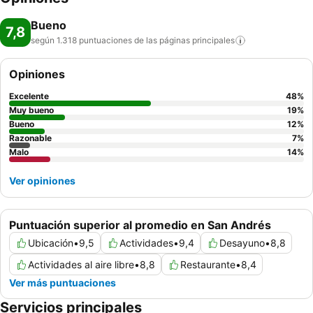
Bueno
7,8
según 1.318 puntuaciones de las páginas
principales
Opiniones
Excelente
48
%
Muy bueno
19
%
Bueno
12
%
Razonable
7
%
Malo
14
%
Ver opiniones
Puntuación superior al promedio en San Andrés
Ubicación
•
9,5
Actividades
•
9,4
Desayuno
•
8,8
Actividades al aire libre
•
8,8
Restaurante
•
8,4
Ver más puntuaciones
Servicios principales