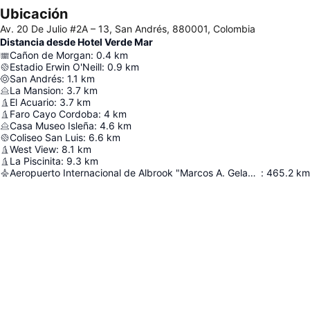
Ubicación
Av. 20 De Julio #2A – 13, San Andrés, 880001, Colombia
Distancia desde Hotel Verde Mar
Cañon de Morgan
:
0.4
km
Estadio Erwin O'Neill
:
0.9
km
San Andrés
:
1.1
km
La Mansion
:
3.7
km
El Acuario
:
3.7
km
Faro Cayo Cordoba
:
4
km
Casa Museo Isleña
:
4.6
km
Coliseo San Luis
:
6.6
km
West View
:
8.1
km
La Piscinita
:
9.3
km
Aeropuerto Internacional de Albrook "Marcos A. Gelabert"
:
465.2
km