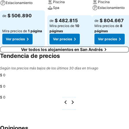
Piscina
Piscina
Estacionamiento
Spa
Estacionamiento
Ver precios
$ 506.890
de
Ver precios
Ver precios
$ 482.815
$ 804.667
de
de
Mira precios de
10
Mira precios de
8
Mira precios de
1 página
páginas
páginas
Ver precios
Ver precios
Ver precios
Ver todos los alojamientos en San Andrés
Tendencia de precios
Según los precios más bajos de los últimos 30 días en trivago
$ 0
$ 0
$ 0
Opiniones