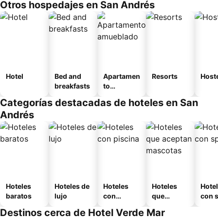
Otros hospedajes en San Andrés
Hotel
Bed and
Apartamen
Resorts
Host
breakfasts
to
amueblad
Categorías destacadas de hoteles en San
o
Andrés
Hoteles
Hoteles de
Hoteles
Hoteles
Hote
baratos
lujo
con
que
con 
piscina
aceptan
Destinos cerca de Hotel Verde Mar
mascotas