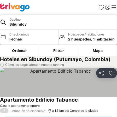
Favoritos
Iniciar 
Me
Destino
Sibundoy
Check-in/out
Huéspedes/habitaciones
Fechas
2 huéspedes, 1 habitación
Ordenar
Filtrar
Mapa
Hoteles en Sibundoy (Putumayo, Colombia)
Cómo los pagos afectan nuestro ranking
Compartir
Ag
Apartamento Edificio Tabanoc
Ver precios
Casa o apartamento entero
/
a 1.5 km de: Centro de la ciudad
Puntuación no disponible