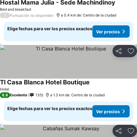
Hostal Mama Julia - Sede Machindinoy
Ver preci
Bed and breakfast
/
a 0.4 km de: Centro de la ciudad
Puntuación no disponible
Elige fechas para ver los precios exactos
Ver precios
Compartir
Ag
Tl Casa Blanca Hotel Boutique
Ver precios
Hotel
8,8
Excelente
135
a 1.3 km de: Centro de la ciudad
Elige fechas para ver los precios exactos
Ver precios
Compartir
Ag