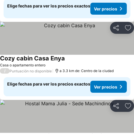
Elige fechas para ver los precios exactos
Ver precios
Compartir
Ag
Cozy cabin Casa Enya
Ver precios
Casa o apartamento entero
/
a 3.3 km de: Centro de la ciudad
Puntuación no disponible
Elige fechas para ver los precios exactos
Ver precios
Compartir
Ag