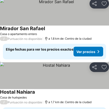
Compartir
Ag
Mirador San Rafael
Ver precios
Casa o apartamento entero
/
a 1.8 km de: Centro de la ciudad
Puntuación no disponible
Elige fechas para ver los precios exactos
Ver precios
Compartir
Ag
Hostal Nahiara
Ver precios
Casa de huéspedes
/
a 1.7 km de: Centro de la ciudad
Puntuación no disponible