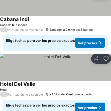
Cabana Indi
Ver precios
Casa de huéspedes
/
Santiago, a 9.9 km de: Sibundoy
Puntuación no disponible
Elige fechas para ver los precios exactos
Ver precios
Compartir
Ag
Hotel Del Valle
Ver precios
Hotel
/
a 1.5 km de: Centro de la ciudad
Puntuación no disponible
Elige fechas para ver los precios exactos
Ver precios