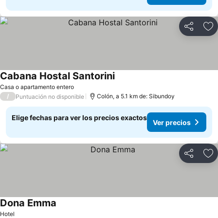
Compartir
Ag
Cabana Hostal Santorini
Ver precios
Casa o apartamento entero
/
Colón, a 5.1 km de: Sibundoy
Puntuación no disponible
Elige fechas para ver los precios exactos
Ver precios
Compartir
Ag
Dona Emma
Ver precios
Hotel