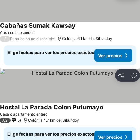
Cabañas Sumak Kawsay
Ver precios
Casa de huéspedes
/
Colón, a 6.1 km de: Sibundoy
Puntuación no disponible
Elige fechas para ver los precios exactos
Ver precios
Compartir
Ag
Hostal La Parada Colon Putumayo
Ver precios
Casa o apartamento entero
7,2
5
Colón, a 4.7 km de: Sibundoy
Elige fechas para ver los precios exactos
Ver precios