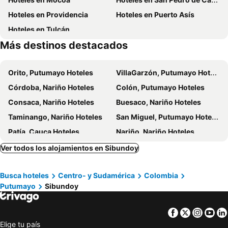
Hoteles en Providencia
Hoteles en Puerto Asís
Hoteles en Tulcán
Más destinos destacados
Orito, Putumayo Hoteles
VillaGarzón, Putumayo Hoteles
Córdoba, Nariño Hoteles
Colón, Putumayo Hoteles
Consaca, Nariño Hoteles
Buesaco, Nariño Hoteles
Taminango, Nariño Hoteles
San Miguel, Putumayo Hoteles
Patía, Cauca Hoteles
Nariño, Nariño Hoteles
Imues, Nariño Hoteles
San Sebastián, Cauca Hoteles
Ver todos los alojamientos en Sibundoy
Santiago, Putumayo Hoteles
Santiago, Norte de Santander Hoteles
Busca hoteles
Centro- y Sudamérica
Colombia
Albán, Nariño Hoteles
Sandoná, Nariño Hoteles
Putumayo
Sibundoy
Puerto Guzmán, Putumayo Hoteles
Bolívar, Cauca Hoteles
Mercaderes, Cauca Hoteles
Túquerres, Nariño Hoteles
Facebook
Twitter
Insta
Yo
Corozal, Sucre Hoteles
Solano, Caquetá Hoteles
Elige tu país