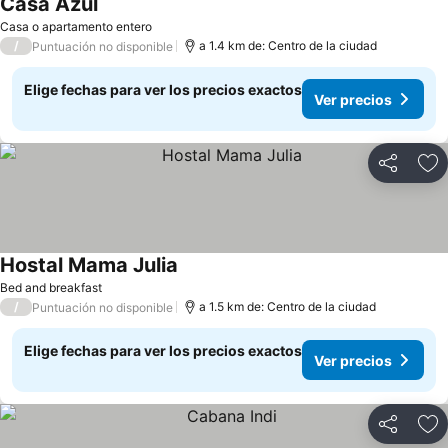
Casa Azul
Ver precios
Casa o apartamento entero
/
a 1.4 km de: Centro de la ciudad
Puntuación no disponible
Elige fechas para ver los precios exactos
Ver precios
Compartir
Ag
Hostal Mama Julia
Ver precios
Bed and breakfast
/
a 1.5 km de: Centro de la ciudad
Puntuación no disponible
Elige fechas para ver los precios exactos
Ver precios
Compartir
Ag