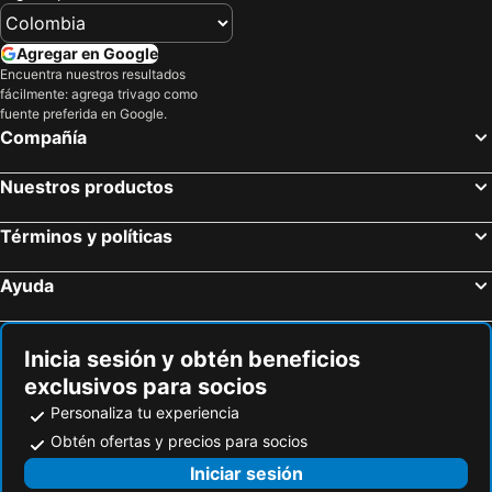
Curillo, Caquetá Hoteles
Cuyabeno Wildlife Reserve, Sucumbíos Hoteles
Cartagena, Bolívar Hoteles
Santa Marta, Magdalena Hoteles
Agregar en Google
Encuentra nuestros resultados
San Andrés, San Andrés, Providencia and Santa Catalina Hoteles
Bogotá, Bogotá Hoteles
fácilmente: agrega trivago como
Medellín, Antioquia Hoteles
Barranquilla, Atlántico Hoteles
fuente preferida en Google.
Compañía
Coveñas, Sucre Hoteles
Cali, Valle del Cauca Hoteles
Melgar, Tolima Hoteles
Nuestros productos
Términos y políticas
Ayuda
Inicia sesión y obtén beneficios
exclusivos para socios
Personaliza tu experiencia
Obtén ofertas y precios para socios
Iniciar sesión