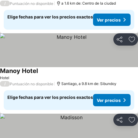
/
a 1.6 km de: Centro de la ciudad
Puntuación no disponible
Elige fechas para ver los precios exactos
Ver precios
Compartir
Ag
Manoy Hotel
Ver precios
Hotel
/
Santiago, a 9.8 km de: Sibundoy
Puntuación no disponible
Elige fechas para ver los precios exactos
Ver precios
Compartir
Ag