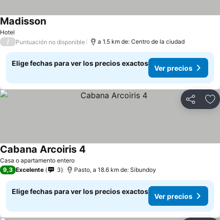
Madisson
Ver precios
Hotel
/
a 1.5 km de: Centro de la ciudad
Puntuación no disponible
Elige fechas para ver los precios exactos
Ver precios
Compartir
Ag
Cabana Arcoiris 4
Ver precios
Casa o apartamento entero
9,3
Excelente
3
Pasto, a 18.6 km de: Sibundoy
Elige fechas para ver los precios exactos
Ver precios