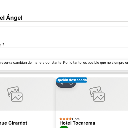
el Ángel
el?
e reserva cambian de manera constante. Por lo tanto, es posible que no siempre 
Opción destacada
r a favoritos
Agregar a favoritos
Compartir
Hotel
4 Estrellas
hue Girardot
Hotel Tocarema