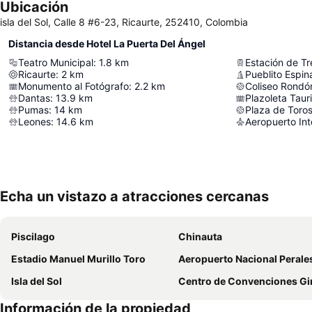
Ubicación
isla del Sol, Calle 8 #6-23, Ricaurte, 252410, Colombia
Distancia desde Hotel La Puerta Del Ángel
Teatro Municipal
:
1.8
km
Estación de Tr
Ricaurte
:
2
km
Pueblito Espin
Monumento al Fotógrafo
:
2.2
km
Coliseo Rondó
Dantas
:
13.9
km
Plazoleta Taur
Pumas
:
14
km
Plaza de Toros
Leones
:
14.6
km
Aeropuerto Int
Echa un vistazo a atracciones cercanas
Piscilago
Chinauta
Estadio Manuel Murillo Toro
Aeropuerto Nacional Perale
Isla del Sol
Centro de Convenciones Girar
Información de la propiedad