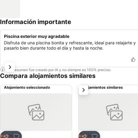
Información importante
Piscina exterior muy agradable
Disfruta de una piscina bonita y refrescante, ideal para relajarte y
pasarlo bien durante todo el día y hasta la noche.
Este resumen fue creado por IA y no siempre es 100% preciso.
Compara alojamientos similares
Alojamiento seleccionado
Alojamientos similares
siguiente
Agregar a favoritos
Agregar a favoritos
Hotel
Hotel
3 Estrellas
3 Estrellas