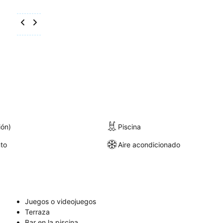
ión)
Piscina
to
Aire acondicionado
Juegos o videojuegos
Terraza
Bar en la piscina