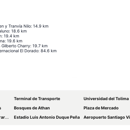
en y Tranvía Nilo
:
14.9
km
aluno
:
18.6
km
n
:
19.4
km
ina
:
19.6
km
 Gilberto Charry
:
19.7
km
ernacional El Dorado
:
84.6
km
Ampliar mapa
Terminal de Transporte
Universidad del Tolima
s
Bosques de Athan
Plaza de Mercado
dot
Estadio Luis Antonio Duque Peña
Aeropuerto Santiago Vi