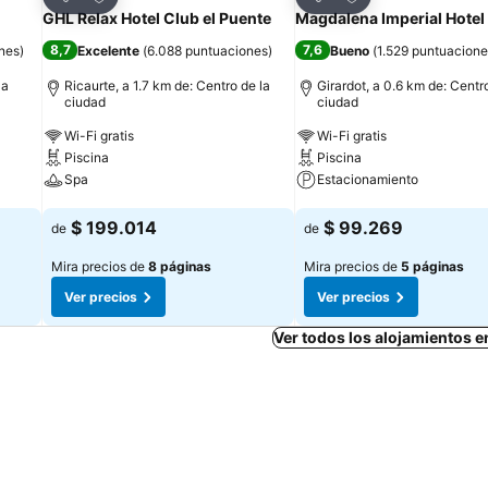
Compartir
Compartir
GHL Relax Hotel Club el Puente
Magdalena Imperial Hotel
8,7
7,6
nes
)
Excelente
(
6.088 puntuaciones
)
Bueno
(
1.529 puntuacione
la
Ricaurte, a 1.7 km de: Centro de la
Girardot, a 0.6 km de: Centr
ciudad
ciudad
Wi-Fi gratis
Wi-Fi gratis
Piscina
Piscina
Spa
Estacionamiento
Ver precios
Ver precios
$ 199.014
$ 99.269
de
de
Mira precios de
8 páginas
Mira precios de
5 páginas
Ver precios
Ver precios
Ver todos los alojamientos e