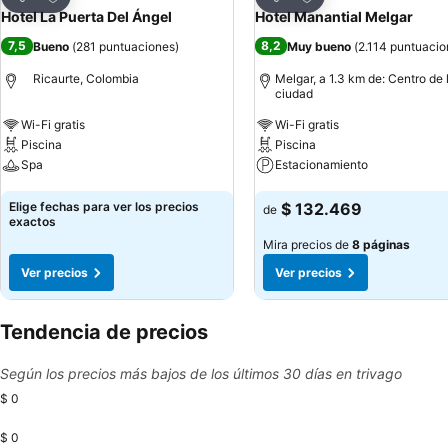
Compartir
Compartir
Hotel La Puerta Del Ángel
Hotel Manantial Melgar
7,5
8,2
Bueno
(
281 puntuaciones
)
Muy bueno
(
2.114 puntuacio
Ricaurte, Colombia
Melgar, a 1.3 km de: Centro de 
ciudad
Wi-Fi gratis
Wi-Fi gratis
Piscina
Piscina
Spa
Estacionamiento
Ver precios
Ver precios
Elige fechas para ver los precios
$ 132.469
de
exactos
Mira precios de
8 páginas
Ver precios
Ver precios
Tendencia de precios
Según los precios más bajos de los últimos 30 días en trivago
$ 0
$ 0