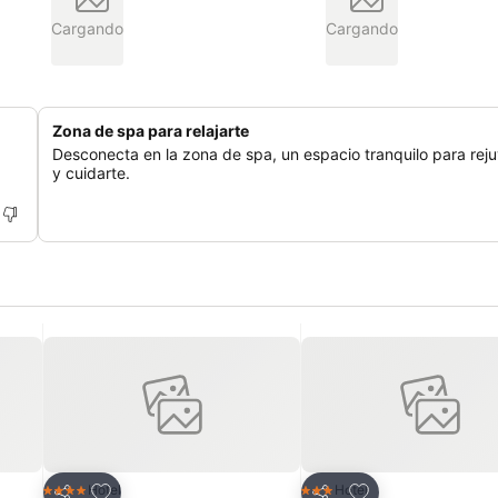
Cargando
Cargando
Zona de spa para relajarte
Desconecta en la zona de spa, un espacio tranquilo para rej
y cuidarte.
Agregar a favoritos
Agregar a favorit
Hotel
Hotel
4 Estrellas
3 Estrellas