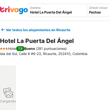
Destino
Check-in/out
Fechas
Ver todos los alojamientos en Ricaurte
Hotel La Puerta Del Ángel
Hotel
Bueno
(
281 puntuaciones
)
7,5
3 Estrellas
isla del Sol, Calle 8 #6-23, Ricaurte, 252410, Colombia
Cargando