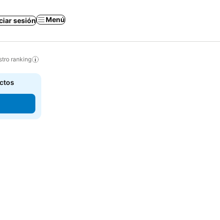
Menú
iciar sesión
tro ranking
actos