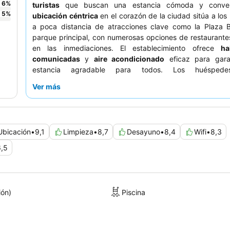
6
%
turistas
que buscan una estancia cómoda y conven
5
%
ubicación céntrica
en el corazón de la ciudad sitúa a lo
a poca distancia de atracciones clave como la Plaza Bo
parque principal, con numerosas opciones de restaurante
en las inmediaciones. El establecimiento ofrece
ha
comunicadas
y
aire acondicionado
eficaz para gara
estancia agradable para todos. Los huéspede
constantemente el
servicio atento y amable
del pers
Ver más
delicioso, variado y abundante desayuno. Para aquellos
una experiencia más tranquila, se recomienda solicitar una
que no dé a la calle.
Ubicación
•
9,1
Limpieza
•
8,7
Desayuno
•
8,4
Wifi
•
8,3
6,5
ión)
Piscina