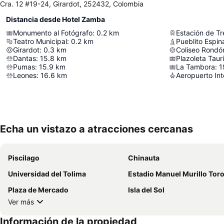
Cra. 12 #19-24, Girardot, 252432, Colombia
Distancia desde Hotel Zamba
Monumento al Fotógrafo
:
0.2
km
Estación de Tr
Teatro Municipal
:
0.2
km
Pueblito Espin
Girardot
:
0.3
km
Coliseo Rondó
Dantas
:
15.8
km
Plazoleta Taur
Pumas
:
15.9
km
La Tambora
:
1
Leones
:
16.6
km
Aeropuerto Int
Echa un vistazo a atracciones cercanas
Piscilago
Chinauta
Universidad del Tolima
Estadio Manuel Murillo Tor
Plaza de Mercado
Isla del Sol
Ver más
Información de la propiedad