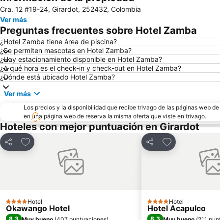
Cra. 12 #19-24, Girardot, 252432, Colombia
Ver más
Preguntas frecuentes sobre Hotel Zamba
¿Hotel Zamba tiene área de piscina?
¿Se permiten mascotas en Hotel Zamba?
¿Hay estacionamiento disponible en Hotel Zamba?
¿A qué hora es el check-in y check-out en Hotel Zamba?
¿Dónde está ubicado Hotel Zamba?
Ver más
Los precios y la disponibilidad que recibe trivago de las páginas web d
en una página web de reserva la misma oferta que viste en trivago.
Hoteles con mejor puntuación en Girardot
Agregar a favoritos
Agregar a favor
Compartir
Compartir
Hotel
Hotel
4 Estrellas
4 Estrellas
Okawango Hotel
Hotel Acapulco
8,3
8,3
Muy bueno
(
407 puntuaciones
)
Muy bueno
(
211 pun