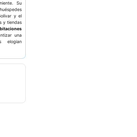
iente. Su
s huéspedes
lívar y el
s y tiendas
bitaciones
ntizar una
s elogian
onal y el
 que buscan
 habitación