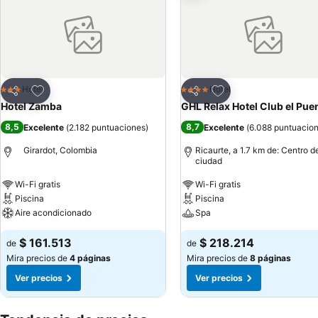
Agregar a favoritos
Agregar a favoritos
Hotel
Hotel
3 Estrellas
4 Estrellas
Compartir
Compartir
Hotel Zamba
GHL Relax Hotel Club el Pue
8,5
8,7
Excelente
(
2.182 puntuaciones
)
Excelente
(
6.088 puntuacio
Girardot, Colombia
Ricaurte, a 1.7 km de: Centro de
ciudad
Wi-Fi gratis
Wi-Fi gratis
Piscina
Piscina
Aire acondicionado
Spa
$ 161.513
$ 218.214
de
de
Mira precios de
4 páginas
Mira precios de
8 páginas
Ver precios
Ver precios