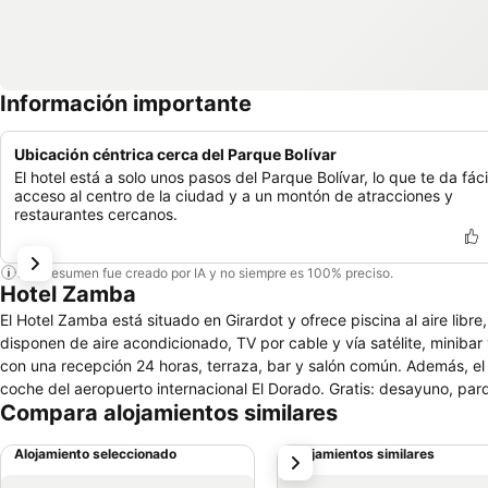
Información importante
Ubicación céntrica cerca del Parque Bolívar
El hotel está a solo unos pasos del Parque Bolívar, lo que te da fáci
acceso al centro de la ciudad y a un montón de atracciones y
restaurantes cercanos.
Este resumen fue creado por IA y no siempre es 100% preciso.
Hotel Zamba
El Hotel Zamba está situado en Girardot y ofrece piscina al aire libre, resta
disponen de aire acondicionado, TV por cable y vía satélite, minibar y baño priv
con una recepción 24 horas, terraza, bar y salón común. Además, el hotel se halla cerca a
coche del aeropuerto internacional El Dorado. Grat
Compara alojamientos similares
Alojamiento seleccionado
Alojamientos similares
siguiente