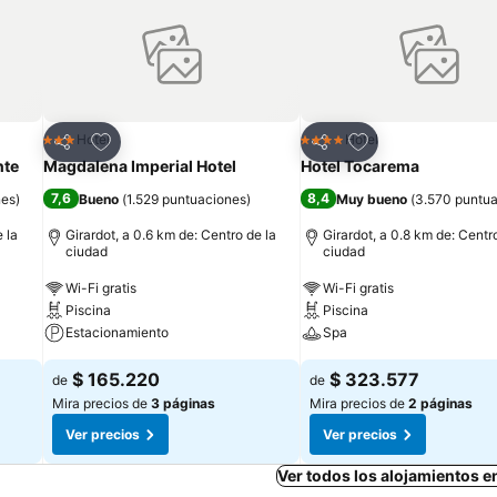
Agregar a favoritos
Agregar a favorit
Hotel
Hotel
3 Estrellas
4 Estrellas
Compartir
Compartir
nte
Magdalena Imperial Hotel
Hotel Tocarema
7,6
8,4
nes
)
Bueno
(
1.529 puntuaciones
)
Muy bueno
(
3.570 puntu
 la
Girardot, a 0.6 km de: Centro de la
Girardot, a 0.8 km de: Centr
ciudad
ciudad
Wi-Fi gratis
Wi-Fi gratis
Piscina
Piscina
Estacionamiento
Spa
$ 165.220
$ 323.577
de
de
Mira precios de
3 páginas
Mira precios de
2 páginas
Ver precios
Ver precios
Ver todos los alojamientos e