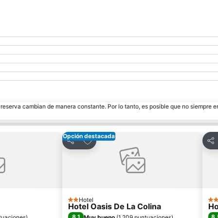
e reserva cambian de manera constante. Por lo tanto, es posible que no siempre 
Opción destacada
itos
Agregar a favoritos
Compartir
Com
Hotel
2 Estrellas
4 E
Hotel Oasis De La Colina
Ho
8,1
8,
tuaciones
)
Muy bueno
(
1.209 puntuaciones
)