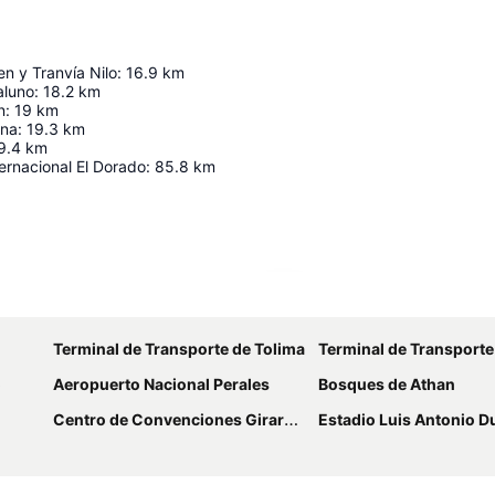
en y Tranvía Nilo
:
16.9
km
aluno
:
18.2
km
n
:
19
km
ina
:
19.3
km
9.4
km
ernacional El Dorado
:
85.8
km
Ampliar mapa
Terminal de Transporte de Tolima
Terminal de Transporte
o
Aeropuerto Nacional Perales
Bosques de Athan
Centro de Convenciones Girardot
Estadio Luis Antonio 