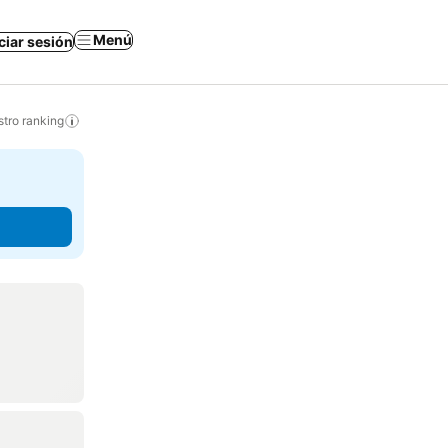
Menú
iciar sesión
tro ranking