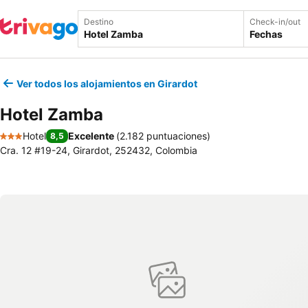
Destino
Check-in/out
Fechas
Ver todos los alojamientos en Girardot
Hotel Zamba
Hotel
Excelente
(
2.182 puntuaciones
)
8,5
3 Estrellas
Cra. 12 #19-24, Girardot, 252432, Colombia