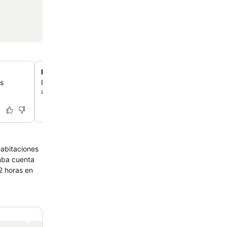
Piscina exterior para relajarte
os
Puedes disfrutar de una refrescante piscina exterior, un
agradable para descansar y desconectar durante tu est