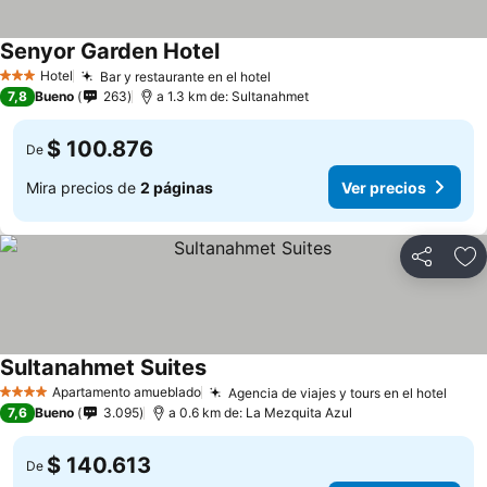
Senyor Garden Hotel
Ver precios
Hotel
Bar y restaurante en el hotel
Ver precios
3 Estrellas
7,8
Bueno
263
a 1.3 km de: Sultanahmet
$ 100.876
De
Mira precios de
2 páginas
Ver precios
Compartir
Ag
Sultanahmet Suites
Ver precios
Apartamento amueblado
Agencia de viajes y tours en el hotel
Ver 
4 Estrellas
7,6
Bueno
3.095
a 0.6 km de: La Mezquita Azul
$ 140.613
De