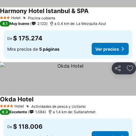
Harmony Hotel Istanbul & SPA
Ver precios
Hotel
Piscina cubierta
Ver precios
3 Estrellas
8,1
Muy bueno
2.122
a 0.4 km de: La Mezquita Azul
$ 175.274
De
Mira precios de
5 páginas
Ver precios
Compartir
Ag
Okda Hotel
Ver precios
Hotel
Actividades de pesca y ciclismo
Ver precios
4 Estrellas
9,3
Excelente
1.084
a 1.4 km de: Sultanahmet
$ 118.006
De