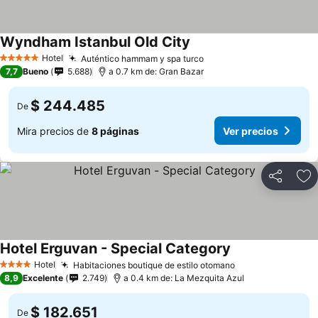
Wyndham Istanbul Old City
Ver precios
Hotel
Auténtico hammam y spa turco
Ver precios
5 Estrellas
7,7
Bueno
5.688
a 0.7 km de: Gran Bazar
$ 244.485
De
Mira precios de
8 páginas
Ver precios
Compartir
Ag
Hotel Erguvan - Special Category
Ver precios
Hotel
Habitaciones boutique de estilo otomano
Ver precios
4 Estrellas
8,9
Excelente
2.749
a 0.4 km de: La Mezquita Azul
$ 182.651
De