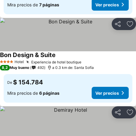
Mira precios de
7 páginas
Ver precios
Compartir
Ag
Bon Design & Suite
Ver precios
Hotel
Experiencia de hotel boutique
Ver precios
4 Estrellas
8,2
Muy bueno
492
a 0.3 km de: Santa Sofía
$ 154.784
De
Mira precios de
6 páginas
Ver precios
Compartir
Ag