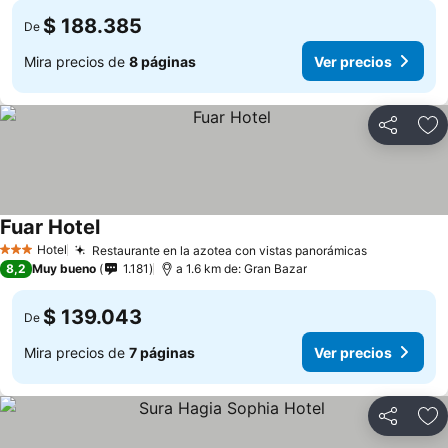
$ 188.385
De
Mira precios de
8 páginas
Ver precios
Compartir
Ag
Fuar Hotel
Ver precios
Hotel
Restaurante en la azotea con vistas panorámicas
Ver precio
3 Estrellas
8,2
Muy bueno
1.181
a 1.6 km de: Gran Bazar
$ 139.043
De
Mira precios de
7 páginas
Ver precios
Compartir
Ag