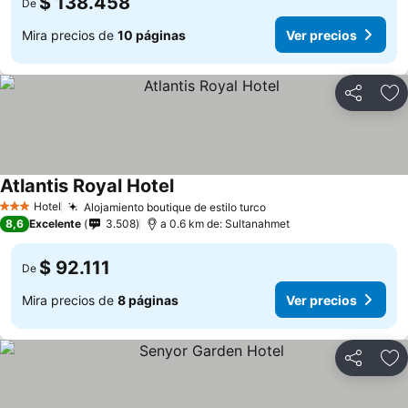
$ 138.458
De
Mira precios de
10 páginas
Ver precios
Compartir
Ag
Atlantis Royal Hotel
Ver precios
Hotel
Alojamiento boutique de estilo turco
Ver precios
3 Estrellas
8,6
Excelente
3.508
a 0.6 km de: Sultanahmet
$ 92.111
De
Mira precios de
8 páginas
Ver precios
Compartir
Ag