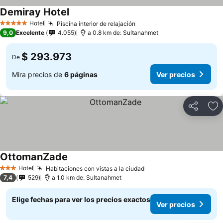
Demiray Hotel
Ver precios
Hotel
Piscina interior de relajación
Ver precios
5 Estrellas
9,0
Excelente
4.055
a 0.8 km de: Sultanahmet
$ 293.973
De
Mira precios de
6 páginas
Ver precios
Compartir
Ag
OttomanZade
Ver precios
Hotel
Habitaciones con vistas a la ciudad
Ver precios
3 Estrellas
7,4
529
a 1.0 km de: Sultanahmet
Elige fechas para ver los precios exactos
Ver precios