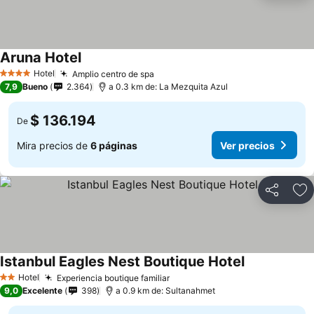
Aruna Hotel
Ver precios
Hotel
Amplio centro de spa
Ver precios
4 Estrellas
7,9
Bueno
2.364
a 0.3 km de: La Mezquita Azul
$ 136.194
De
Mira precios de
6 páginas
Ver precios
Compartir
Ag
Istanbul Eagles Nest Boutique Hotel
Ver precios
Hotel
Experiencia boutique familiar
Ver precios
2 Estrellas
9,0
Excelente
398
a 0.9 km de: Sultanahmet