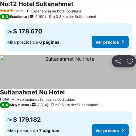
No:12 Hotel Sultanahmet
Ver precios
Hotel
Experiencia de hotel boutique
Ver precios
4 Estrellas
9,0
Excelente
4.190
a 0.3 km de: Sultanahmet
$ 178.670
De
Mira precios de
6 páginas
Ver precios
Compartir
Ag
Sultanahmet Nu Hotel
Ver precios
Hotel
Habitaciones familiares dedicadas
Ver precios
8,4
Muy bueno
2.314
a 0.5 km de: Sultanahmet
$ 179.182
De
Mira precios de
7 páginas
Ver precios