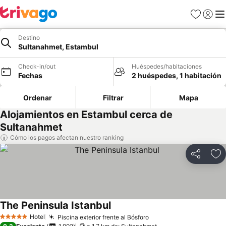
Favoritos
Iniciar 
Me
Destino
Sultanahmet, Estambul
Check-in/out
Huéspedes/habitaciones
Fechas
2 huéspedes, 1 habitación
Ordenar
Filtrar
Mapa
Alojamientos en Estambul cerca de
Sultanahmet
Cómo los pagos afectan nuestro ranking
Compartir
Ag
The Peninsula Istanbul
Ver precios
Hotel
Piscina exterior frente al Bósforo
Ver precios
5 Estrellas