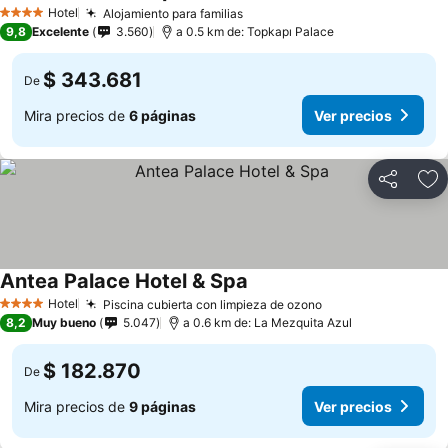
Ver precios
Hotel
Alojamiento para familias
Ver precios
4 Estrellas
9,8
Excelente
3.560
a 0.5 km de: Topkapı Palace
$ 343.681
De
Mira precios de
6 páginas
Ver precios
Compartir
Ag
Antea Palace Hotel & Spa
Ver precios
Hotel
Piscina cubierta con limpieza de ozono
Ver precios
4 Estrellas
8,2
Muy bueno
5.047
a 0.6 km de: La Mezquita Azul
$ 182.870
De
Mira precios de
9 páginas
Ver precios