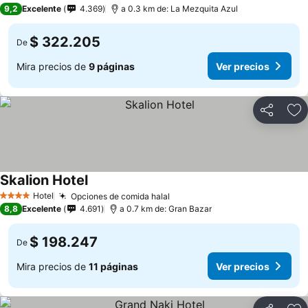
4 Estrellas
9,2
Excelente
4.369
a 0.3 km de: La Mezquita Azul
$ 322.205
De
Mira precios de
9 páginas
Ver precios
Compartir
Ag
Skalion Hotel
Ver precios
Hotel
Opciones de comida halal
Ver precios
4 Estrellas
8,8
Excelente
4.691
a 0.7 km de: Gran Bazar
$ 198.247
De
Mira precios de
11 páginas
Ver precios