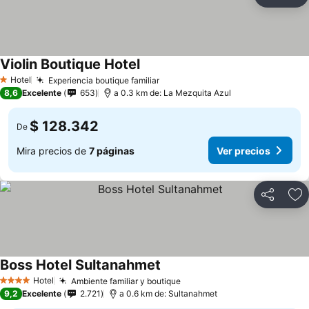
Compartir
Ag
Violin Boutique Hotel
Ver precios
Hotel
Experiencia boutique familiar
Ver precios
1 Estrellas
8,6
Excelente
653
a 0.3 km de: La Mezquita Azul
$ 128.342
De
Mira precios de
7 páginas
Ver precios
Compartir
Ag
Boss Hotel Sultanahmet
Ver precios
Hotel
Ambiente familiar y boutique
Ver precios
4 Estrellas
9,2
Excelente
2.721
a 0.6 km de: Sultanahmet