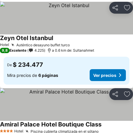
Compartir
Ag
Zeyn Otel Istanbul
Ver precios
Hotel
Auténtico desayuno buffet turco
Ver precios
9,8
Excelente
4.225
a 0.6 km de: Sultanahmet
$ 234.477
De
Mira precios de
6 páginas
Ver precios
Compartir
Ag
Amiral Palace Hotel Boutique Class
Ver precios
Hotel
Piscina cubierta climatizada en el sótano
Ver precios