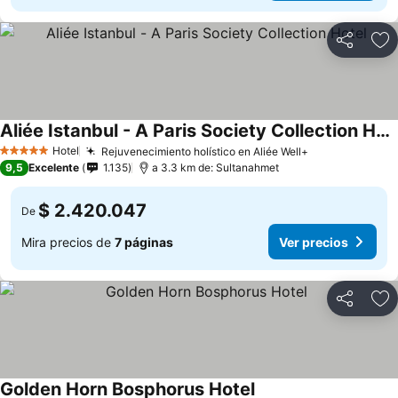
Compartir
Ag
Aliée Istanbul - A Paris Society Collection Hotel
Ver precios
Hotel
Rejuvenecimiento holístico en Aliée Well+
Ver precios
5 Estrellas
9,5
Excelente
1.135
a 3.3 km de: Sultanahmet
$ 2.420.047
De
Mira precios de
7 páginas
Ver precios
Compartir
Ag
Golden Horn Bosphorus Hotel