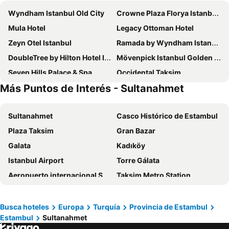
Wyndham Istanbul Old City
Crowne Plaza Florya Istanbul, an IHG Hotel
Mula Hotel
Legacy Ottoman Hotel
Zeyn Otel Istanbul
Ramada by Wyndham Istanbul Pera
DoubleTree by Hilton Hotel Istanbul - Sirkeci
Mövenpick Istanbul Golden Horn
Seven Hills Palace & Spa
Occidental Taksim
Más Puntos de Interés - Sultanahmet
Ag Şişli Hotel
Crowne Plaza Istanbul - Old City by IHG
Port Bosphorus
Aybar Hotel & Spa
Sultanahmet
Casco Histórico de Estambul
Ciragan Palace Kempinski Istanbul
Boss Hotel Sultanahmet
Plaza Taksim
Gran Bazar
Villa Pera Suite Hotel
Holiday Inn Istanbul - Old City By Ihg
Galata
Kadıköy
DoubleTree by Hilton Hotel Istanbul - Old Town
Eresin Hotels Topkapi
Istanbul Airport
Torre Gálata
Ayasultan Hotel
Pera Palace Hotel
Aeropuerto internacional Sabiha Gökcen
Taksim Metro Station
Ramada Encore by Wyndham Istanbul Bayrampasa
Istanbul Royal Hotel
La Mezquita Azul
Santa Sofía
Sura Hagia Sophia Hotel
Hotel Ipek Palas
Fatih
Bosphorus Bridge
Atlantis Royal Hotel
Skalion Hotel
Busca hoteles
Europa
Turquía
Provincia de Estambul
Estambul
Sultanahmet
Istanbul European Side
Bosphorus
JW Marriott Hotel Istanbul Marmara Sea
Primero Hotel