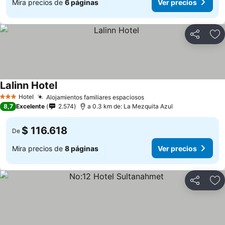
Mira precios de
6 páginas
Ver precios
Compartir
Ag
Lalinn Hotel
Ver precios
Hotel
Alojamientos familiares espaciosos
Ver precios
3 Estrellas
8,7
Excelente
2.574
a 0.3 km de: La Mezquita Azul
$ 116.618
De
Mira precios de
8 páginas
Ver precios
Compartir
Ag