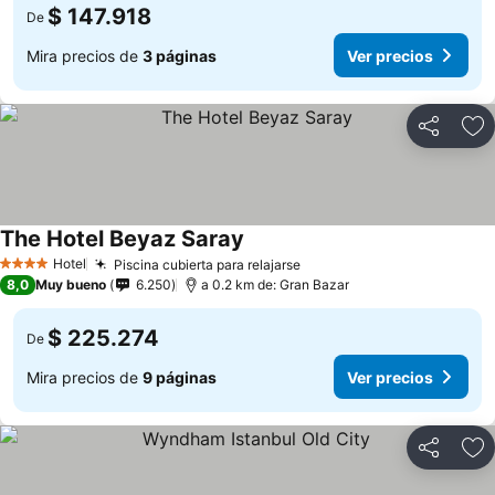
$ 147.918
De
Mira precios de
3 páginas
Ver precios
Compartir
Ag
The Hotel Beyaz Saray
Ver precios
Hotel
Piscina cubierta para relajarse
Ver precios
4 Estrellas
8,0
Muy bueno
6.250
a 0.2 km de: Gran Bazar
$ 225.274
De
Mira precios de
9 páginas
Ver precios
Compartir
Ag