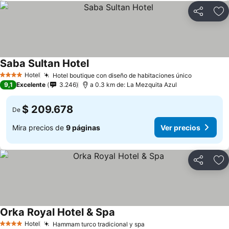
Compartir
Ag
Saba Sultan Hotel
Ver precios
Hotel
Hotel boutique con diseño de habitaciones único
Ver preci
4 Estrellas
9,1
Excelente
3.246
a 0.3 km de: La Mezquita Azul
$ 209.678
De
Mira precios de
9 páginas
Ver precios
Compartir
Ag
Orka Royal Hotel & Spa
Ver precios
Hotel
Hammam turco tradicional y spa
Ver precios
4 Estrellas