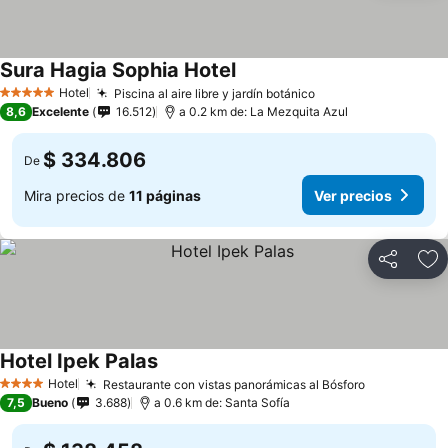
Sura Hagia Sophia Hotel
Ver precios
Hotel
Piscina al aire libre y jardín botánico
Ver precios
5 Estrellas
8,6
Excelente
16.512
a 0.2 km de: La Mezquita Azul
$ 334.806
De
Mira precios de
11 páginas
Ver precios
Compartir
Ag
Hotel Ipek Palas
Ver precios
Hotel
Restaurante con vistas panorámicas al Bósforo
Ver precio
4 Estrellas
7,5
Bueno
3.688
a 0.6 km de: Santa Sofía