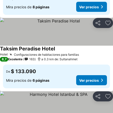
Mira precios de
8 páginas
Ver precios
Compartir
Ag
Taksim Peradise Hotel
Ver precios
Hotel
Configuraciones de habitaciones para familias
Ver precios
8,7
Excelente
163
a 0.3 km de: Sultanahmet
$ 133.090
De
Mira precios de
6 páginas
Ver precios
Compartir
Ag