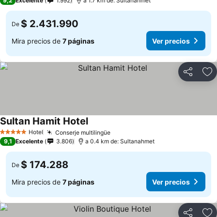
9,2
Excelente
1.992
a 1.7 km de: Sultanahmet
$ 2.431.990
De
Mira precios de
7 páginas
Ver precios
Compartir
Ag
Sultan Hamit Hotel
Ver precios
Hotel
Conserje multilingüe
Ver precios
5 Estrellas
9,1
Excelente
3.806
a 0.4 km de: Sultanahmet
$ 174.288
De
Mira precios de
7 páginas
Ver precios