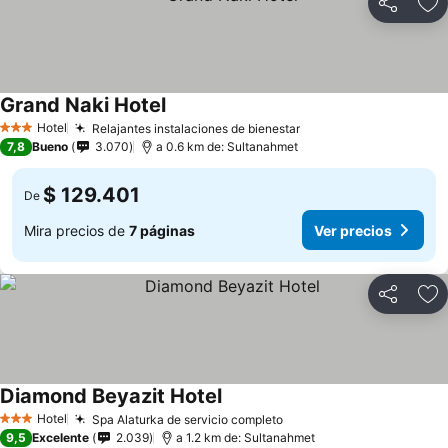
Compartir
Ag
Grand Naki Hotel
Ver precios
Hotel
Relajantes instalaciones de bienestar
Ver precios
3 Estrellas
7,8
Bueno
3.070
a 0.6 km de: Sultanahmet
$ 129.401
De
Mira precios de
7 páginas
Ver precios
Compartir
Ag
Diamond Beyazit Hotel
Ver precios
Hotel
Spa Alaturka de servicio completo
Ver precios
3 Estrellas
9,5
Excelente
2.039
a 1.2 km de: Sultanahmet