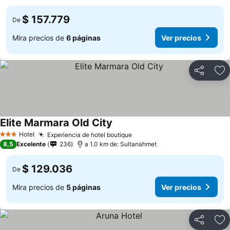
$ 157.779
De
Mira precios de
6 páginas
Ver precios
Compartir
Ag
Elite Marmara Old City
Ver precios
Hotel
Experiencia de hotel boutique
Ver precios
3 Estrellas
8,5
Excelente
236
a 1.0 km de: Sultanahmet
$ 129.036
De
Mira precios de
5 páginas
Ver precios
Compartir
Ag