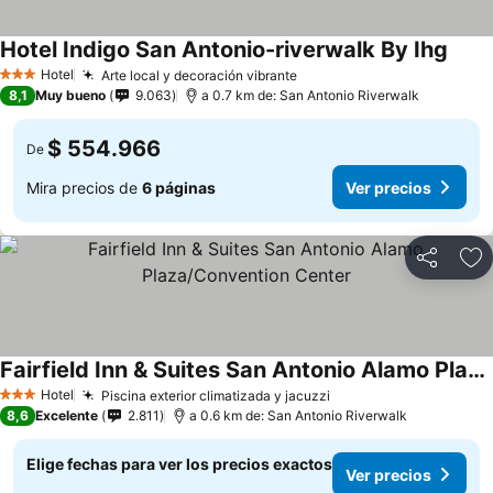
Hotel Indigo San Antonio-riverwalk By Ihg
Hotel
Arte local y decoración vibrante
3 Estrellas
8,1
Muy bueno
9.063
a 0.7 km de: San Antonio Riverwalk
$ 554.966
De
Mira precios de
6 páginas
Ver precios
Compartir
Ag
Fairfield Inn & Suites San Antonio Alamo Plaza/Convention Center
Hotel
Piscina exterior climatizada y jacuzzi
3 Estrellas
8,6
Excelente
2.811
a 0.6 km de: San Antonio Riverwalk
Elige fechas para ver los precios exactos
Ver precios