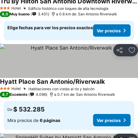
Tru By Hilton San Antonio Downtown Riverwalk
Hotel
Edificio histórico con toques de alta tecnología
3 Estrellas
8,0
Muy bueno
3.451
a 0.6 km de: San Antonio Riverwalk
Elige fechas para ver los precios exactos
Ver precios
Compartir
Ag
Hyatt Place San Antonio/Riverwalk
Hotel
Habitaciones con vistas al río y balcón
3 Estrellas
8,7
Excelente
4.096
a 0.7 km de: San Antonio Riverwalk
$ 532.285
De
Mira precios de
6 páginas
Ver precios