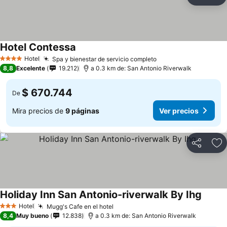
Compartir
Ag
Hotel Contessa
Hotel
Spa y bienestar de servicio completo
4 Estrellas
8,8
Excelente
19.212
a 0.3 km de: San Antonio Riverwalk
$ 670.744
De
Mira precios de
9 páginas
Ver precios
Compartir
Ag
Holiday Inn San Antonio-riverwalk By Ihg
Hotel
Mugg's Cafe en el hotel
3 Estrellas
8,4
Muy bueno
12.838
a 0.3 km de: San Antonio Riverwalk