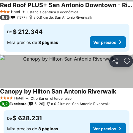
Red Roof PLUS+ San Antonio Downtown - Riverwalk
Hotel
Estancia céntrica y económica
3 Estrellas
6,9
7.577
a 0.8 km de: San Antonio Riverwalk
$ 212.344
De
Mira precios de
8 páginas
Ver precios
Compartir
Ag
Canopy by Hilton San Antonio Riverwalk
Hotel
Otro Bar en el tercer piso
4 Estrellas
9,2
Excelente
5.126
a 0.2 km de: San Antonio Riverwalk
$ 628.231
De
Mira precios de
8 páginas
Ver precios