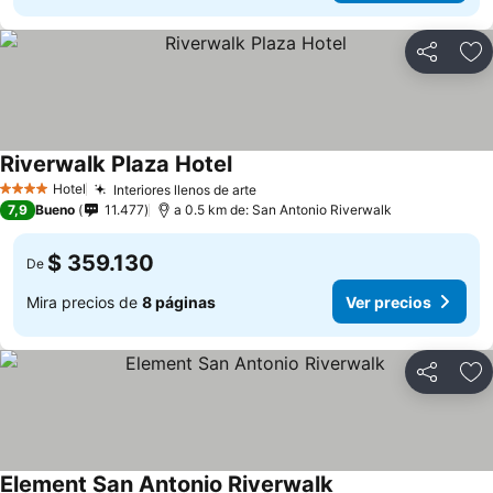
Compartir
Ag
Riverwalk Plaza Hotel
Hotel
Interiores llenos de arte
4 Estrellas
7,9
Bueno
11.477
a 0.5 km de: San Antonio Riverwalk
$ 359.130
De
Mira precios de
8 páginas
Ver precios
Compartir
Ag
Element San Antonio Riverwalk