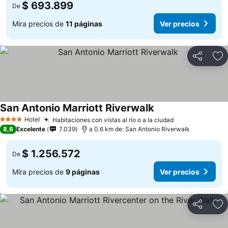
$ 693.899
De
Mira precios de
11 páginas
Ver precios
Compartir
Ag
San Antonio Marriott Riverwalk
Hotel
Habitaciones con vistas al río o a la ciudad
4 Estrellas
8,6
Excelente
7.039
a 0.6 km de: San Antonio Riverwalk
$ 1.256.572
De
Mira precios de
9 páginas
Ver precios
Compartir
Ag