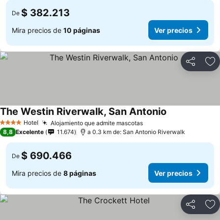
$ 382.213
De
Mira precios de
10 páginas
Ver precios
Compartir
Ag
The Westin Riverwalk, San Antonio
Hotel
Alojamiento que admite mascotas
4 Estrellas
8,8
Excelente
11.674
a 0.3 km de: San Antonio Riverwalk
$ 690.466
De
Mira precios de
8 páginas
Ver precios
Compartir
Ag