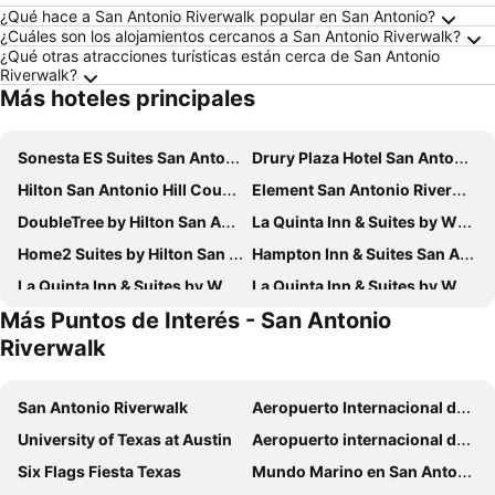
¿Qué hace a San Antonio Riverwalk popular en San Antonio?
¿Cuáles son los alojamientos cercanos a San Antonio Riverwalk?
¿Qué otras atracciones turísticas están cerca de San Antonio
Riverwalk?
Más hoteles principales
Sonesta ES Suites San Antonio Downtown Alamo Plaza
Drury Plaza Hotel San Antonio Riverwalk
Hilton San Antonio Hill Country
Element San Antonio Riverwalk
DoubleTree by Hilton San Antonio Downtown
La Quinta Inn & Suites by Wyndham San Antonio Riverwalk
Home2 Suites by Hilton San Antonio Downtown - Riverwalk, TX
Hampton Inn & Suites San Antonio-Downtown/Market Square
La Quinta Inn & Suites by Wyndham San Antonio Medical Ctr NW
La Quinta Inn & Suites by Wyndham San Antonio Downtown
Más Puntos de Interés - San Antonio
La Quinta Inn By Wyndham IH-10 West San Antonio TX
Aiden San Antonio Riverwalk
Riverwalk
The Emily Morgan San Antonio - a DoubleTree by Hilton
Hampton Inn & Suites San Antonio Riverwalk
Homewood Suites by Hilton San Antonio Riverwalk/Downtown
Holiday Inn Express & Suites San Antonio South By Ihg
San Antonio Riverwalk
Aeropuerto Internacional de Austin-Bergstrom
Menger Hotel
Red Roof PLUS+ San Antonio Downtown - Riverwalk
University of Texas at Austin
Aeropuerto internacional de San Antonio
Canopy by Hilton San Antonio Riverwalk
Grand Hyatt San Antonio River Walk
Six Flags Fiesta Texas
Mundo Marino en San Antonio
La Quinta Inn by Wyndham San Antonio Market Square
Comfort Suites Alamo/River walk