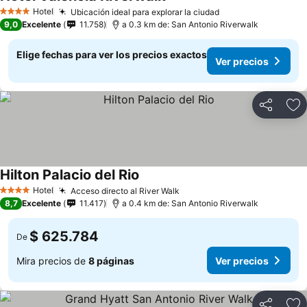
Hotel
Ubicación ideal para explorar la ciudad
4 Estrellas
9,0
Excelente
11.758
a 0.3 km de: San Antonio Riverwalk
Elige fechas para ver los precios exactos
Ver precios
Compartir
Ag
Hilton Palacio del Rio
Hotel
Acceso directo al River Walk
4 Estrellas
8,7
Excelente
11.417
a 0.4 km de: San Antonio Riverwalk
$ 625.784
De
Mira precios de
8 páginas
Ver precios