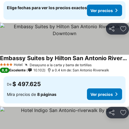
Elige fechas para ver los precios exactos
Ver precios
Compartir
Ag
Embassy Suites by Hilton San Antonio Riverwalk Downtown
Hotel
Desayuno a la carta y barra de tortillas
4 Estrellas
8,8
Excelente
10.102
a 0.4 km de: San Antonio Riverwalk
$ 497.625
De
Mira precios de
8 páginas
Ver precios
Compartir
Ag