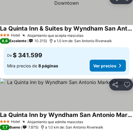
Compartir
Ag
La Quinta Inn & Suites by Wyndham San Antonio Downtown
Hotel
Alojamiento que acepta mascotas
3 Estrellas
8,6
Excelente
10.315
a 1.0 km de: San Antonio Riverwalk
$ 341.599
De
Mira precios de
8 páginas
Ver precios
Compartir
Ag
La Quinta Inn by Wyndham San Antonio Market Square
Hotel
Alojamiento que admite mascotas
3 Estrellas
7,7
Bueno
7.875
a 1.0 km de: San Antonio Riverwalk