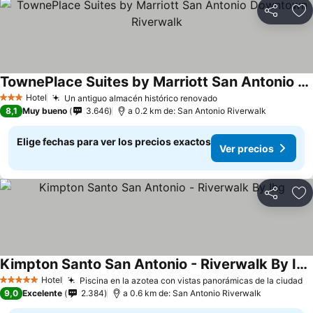
Compartir
Ag
TownePlace Suites by Marriott San Antonio Downtown Riverwalk
Hotel
Un antiguo almacén histórico renovado
3 Estrellas
8,1
Muy bueno
3.646
a 0.2 km de: San Antonio Riverwalk
Elige fechas para ver los precios exactos
Ver precios
Compartir
Ag
Kimpton Santo San Antonio - Riverwalk By Ihg
Hotel
Piscina en la azotea con vistas panorámicas de la ciudad
5 Estrellas
9,0
Excelente
2.384
a 0.6 km de: San Antonio Riverwalk