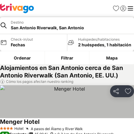
Favoritos
Iniciar 
Me
Destino
San Antonio Riverwalk, San Antonio
Check-in/out
Huéspedes/habitaciones
Fechas
2 huéspedes, 1 habitación
Ordenar
Filtrar
Mapa
Alojamientos en San Antonio cerca de San
Antonio Riverwalk (San Antonio, EE. UU.)
Cómo los pagos afectan nuestro ranking
Compartir
Ag
Menger Hotel
Hotel
A pasos del Álamo y River Walk
4 Estrellas