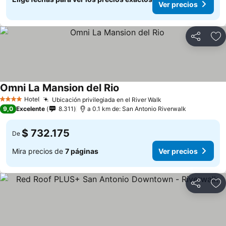
Ver precios
Compartir
Ag
Omni La Mansion del Rio
Hotel
Ubicación privilegiada en el River Walk
4 Estrellas
9,0
Excelente
8.311
a 0.1 km de: San Antonio Riverwalk
$ 732.175
De
Mira precios de
7 páginas
Ver precios
Compartir
Ag