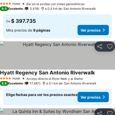
Hotel
Bar en la azotea con vistas panorámicas
4 Estrellas
9,0
Excelente
3.418
a 0.4 km de: San Antonio Riverwalk
$ 397.735
De
Mira precios de
9 páginas
Ver precios
Compartir
Ag
Hyatt Regency San Antonio Riverwalk
Hotel
Acceso directo al River Walk y al Álamo
4 Estrellas
8,8
Excelente
17.487
a 0.1 km de: San Antonio Riverwalk
Elige fechas para ver los precios exactos
Ver precios