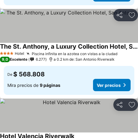
Compartir
Ag
The St. Anthony, a Luxury Collection Hotel, San Antonio
Hotel
Piscina infinita en la azotea con vistas a la ciudad
4 Estrellas
9,0
Excelente
6.277
a 0.2 km de: San Antonio Riverwalk
$ 568.808
De
Mira precios de
9 páginas
Ver precios
Compartir
Ag
Hotel Valencia Riverwalk