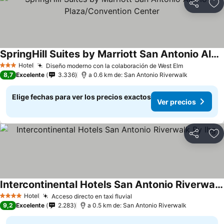
Compartir
Ag
SpringHill Suites by Marriott San Antonio Alamo Plaza/Convention Center
Hotel
Diseño moderno con la colaboración de West Elm
3 Estrellas
8,7
Excelente
3.336
a 0.6 km de: San Antonio Riverwalk
Elige fechas para ver los precios exactos
Ver precios
Compartir
Ag
Intercontinental Hotels San Antonio Riverwalk By Ihg
Hotel
Acceso directo en taxi fluvial
4 Estrellas
9,2
Excelente
2.283
a 0.5 km de: San Antonio Riverwalk