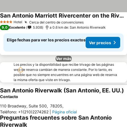
San Antonio Marriott Rivercenter on the River Walk
Hotel
Cerca del centro de convenciones
4 Estrellas
9,0
Excelente
5.938
a 0.6 km de: San Antonio Riverwalk
Elige fechas para ver los precios exactos
Ver precios
Ver más
Los precios y la disponibilidad que recibe trivago de las páginas
web de reserva cambian de manera constante. Por lo tanto, es
posible que no siempre encuentres en una página web de reserva
la misma oferta que viste en trivago.
San Antonio Riverwalk (San Antonio, EE. UU.)
Contacto
110 Broadway, Suite 500
,
78205
,
Teléfono
:
+1(210)2274262
|
Página oficial
Preguntas frecuentes sobre San Antonio
Riverwalk