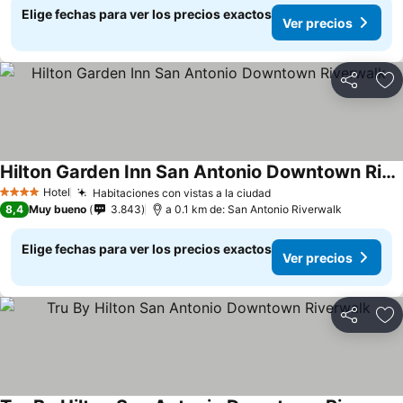
Elige fechas para ver los precios exactos
Ver precios
Compartir
Ag
Hilton Garden Inn San Antonio Downtown Riverwalk
Hotel
Habitaciones con vistas a la ciudad
4 Estrellas
8,4
Muy bueno
3.843
a 0.1 km de: San Antonio Riverwalk
Elige fechas para ver los precios exactos
Ver precios
Compartir
Ag