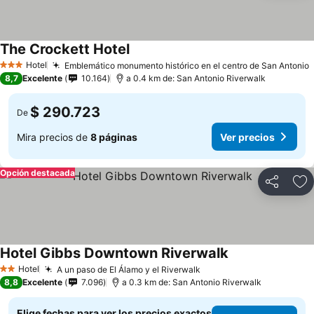
The Crockett Hotel
Hotel
Emblemático monumento histórico en el centro de San Antonio
3 Estrellas
8,7
Excelente
10.164
a 0.4 km de: San Antonio Riverwalk
$ 290.723
De
Mira precios de
8 páginas
Ver precios
Opción destacada
Compartir
Ag
Hotel Gibbs Downtown Riverwalk
Hotel
A un paso de El Álamo y el Riverwalk
2 Estrellas
8,8
Excelente
7.096
a 0.3 km de: San Antonio Riverwalk
Elige fechas para ver los precios exactos