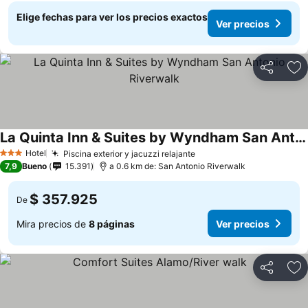
Elige fechas para ver los precios exactos
Ver precios
Compartir
Ag
La Quinta Inn & Suites by Wyndham San Antonio Riverwalk
Hotel
Piscina exterior y jacuzzi relajante
3 Estrellas
7,9
Bueno
15.391
a 0.6 km de: San Antonio Riverwalk
$ 357.925
De
Mira precios de
8 páginas
Ver precios
Compartir
Ag