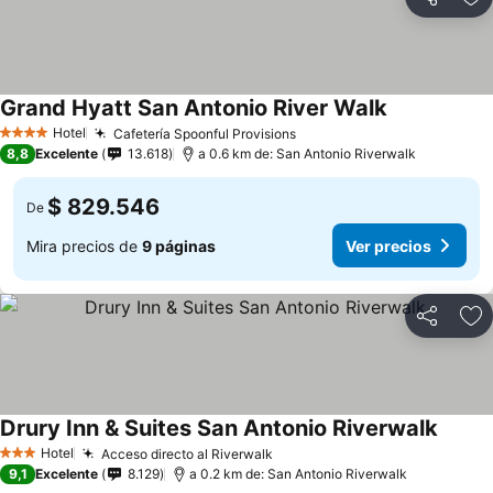
Compartir
Ag
Grand Hyatt San Antonio River Walk
Hotel
Cafetería Spoonful Provisions
4 Estrellas
8,8
Excelente
13.618
a 0.6 km de: San Antonio Riverwalk
$ 829.546
De
Mira precios de
9 páginas
Ver precios
Compartir
Ag
Drury Inn & Suites San Antonio Riverwalk
Hotel
Acceso directo al Riverwalk
3 Estrellas
9,1
Excelente
8.129
a 0.2 km de: San Antonio Riverwalk