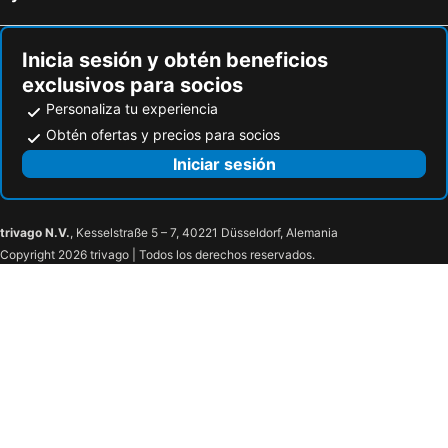
Baymont by Wyndham San Antonio Airport
Hampton Inn & Suites San Antonio/Northeast I-35
San Antonio Marriott Riverwalk
Super 8 by Wyndham San Antonio Airport North
Inicia sesión y obtén beneficios
Embassy Suites by Hilton San Antonio Brooks Hotel & Spa
exclusivos para socios
Personaliza tu experiencia
Obtén ofertas y precios para socios
Iniciar sesión
trivago N.V.
, Kesselstraße 5 – 7, 40221 Düsseldorf, Alemania
Copyright 2026 trivago | Todos los derechos reservados.