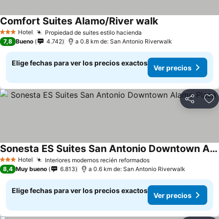
Comfort Suites Alamo/River walk
Hotel
Propiedad de suites estilo hacienda
3 Estrellas
7,8
Bueno
4.742
a 0.8 km de: San Antonio Riverwalk
Elige fechas para ver los precios exactos
Ver precios
Compartir
Ag
Sonesta ES Suites San Antonio Downtown Alamo Plaza
Hotel
Interiores modernos recién reformados
3 Estrellas
8,4
Muy bueno
6.813
a 0.6 km de: San Antonio Riverwalk
Elige fechas para ver los precios exactos
Ver precios