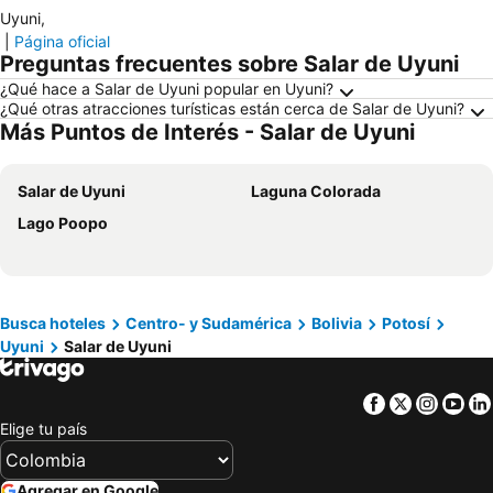
Uyuni
,
|
Página oficial
Preguntas frecuentes sobre Salar de Uyuni
¿Qué hace a Salar de Uyuni popular en Uyuni?
¿Qué otras atracciones turísticas están cerca de Salar de Uyuni?
Más Puntos de Interés - Salar de Uyuni
Salar de Uyuni
Laguna Colorada
Lago Poopo
Busca hoteles
Centro- y Sudamérica
Bolivia
Potosí
Uyuni
Salar de Uyuni
Facebook
Twitter
Insta
Yo
Elige tu país
Agregar en Google