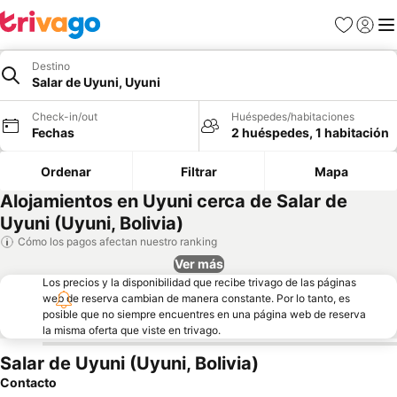
Favoritos
Iniciar 
Me
Destino
Salar de Uyuni, Uyuni
Check-in/out
Huéspedes/habitaciones
Fechas
2 huéspedes, 1 habitación
Ordenar
Filtrar
Mapa
Alojamientos en Uyuni cerca de Salar de
Uyuni (Uyuni, Bolivia)
Cómo los pagos afectan nuestro ranking
Ver más
Los precios y la disponibilidad que recibe trivago de las páginas
web de reserva cambian de manera constante. Por lo tanto, es
posible que no siempre encuentres en una página web de reserva
la misma oferta que viste en trivago.
Salar de Uyuni (Uyuni, Bolivia)
Contacto