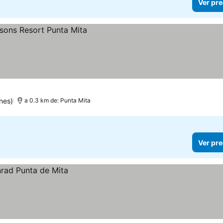
Ver pre
nes)
a 0.3 km de: Punta Mita
Ver pre