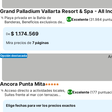
Grand Palladium Vallarta Resort & Spa - All In
Playa privada en la Bahía de
Excelente
(31.984 puntu
8,6
Banderas, Beneficios exclusivos de
Family Selection
$ 1.174.569
De
Mira precios de
7 páginas
Opción destacada
Ancora Punta Mita
5 Estrellas
Acceso directo a actividades locales,
Excelente
(177 puntuac
9,4
Suites frente al mar con terrazas
grandes
Elige fechas para ver los precios exactos