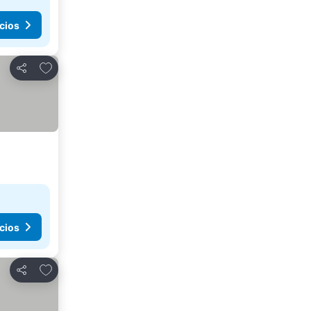
cios
Agregar a favoritos
Compartir
cios
Agregar a favoritos
Compartir