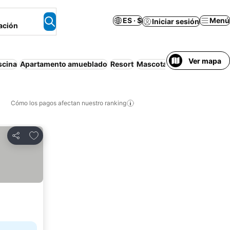
ES · $
Menú
Iniciar sesión
ación
Ver mapa
scina
Apartamento amueblado
Resort
Mascotas permitidas
Paga
Cómo los pagos afectan nuestro ranking
Agregar a favoritos
Compartir