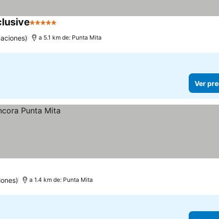
clusive
5 Estrellas
aciones)
a 5.1 km de: Punta Mita
Ver pre
iones)
a 1.4 km de: Punta Mita