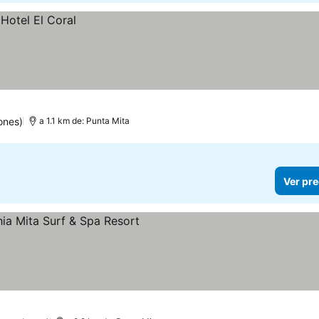
ones)
a 1.1 km de: Punta Mita
Ver pre