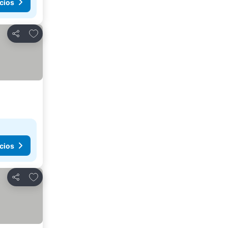
cios
Agregar a favoritos
Compartir
cios
Agregar a favoritos
Compartir