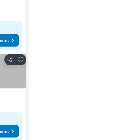
cios
Agregar a favoritos
Compartir
cios