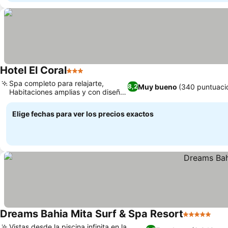
Hotel El Coral
3 Estrellas
Spa completo para relajarte,
Muy bueno
(340 puntuaci
8,2
Habitaciones amplias y con diseño
vibrante
Elige fechas para ver los precios exactos
Dreams Bahia Mita Surf & Spa Resort
5 Estrellas
Vistas desde la piscina infinita en la