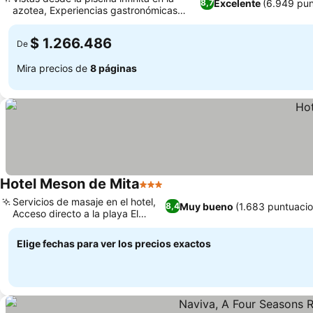
Excelente
(6.949 pun
8,7
azotea, Experiencias gastronómicas
gourmet variadas
$ 1.266.486
De
Mira precios de
8 páginas
Hotel Meson de Mita
3 Estrellas
Servicios de masaje en el hotel,
Muy bueno
(1.683 puntuacio
8,4
Acceso directo a la playa El
Anclote
Elige fechas para ver los precios exactos