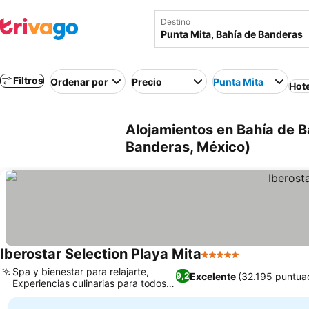
Destino
Filtros
Ordenar por
Precio
Punta Mita
Hot
Alojamientos en Bahía de B
Banderas, México)
Iberostar Selection Playa Mita
5 Estrellas
Spa y bienestar para relajarte,
Excelente
(32.195 puntua
9,2
Experiencias culinarias para todos
los gustos