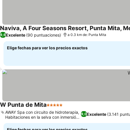
Naviva, A Four Seasons Resort, Punta Mita, Mex
Excelente
(90 puntuaciones)
9,6
a 0.3 km de: Punta Mita
Elige fechas para ver los precios exactos
W Punta de Mita
5 Estrellas
AWAY Spa con circuito de hidroterapia,
Excelente
(3.141 punt
9,0
Habitaciones en la selva con inmersión
natural
Elige fechas para ver los precios exactos