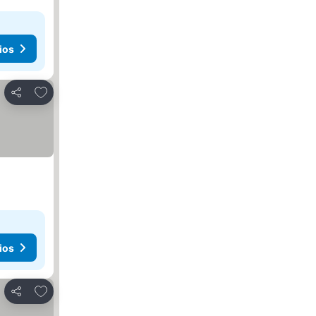
ios
Agregar a favoritos
Compartir
ios
Agregar a favoritos
Compartir