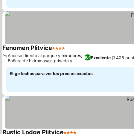
Fenomen Plitvice
4 Estrellas
Acceso directo al parque y miradores,
Excelente
(1.406 pun
9,4
Bañera de hidromasaje privada y
cabina de sauna
Elige fechas para ver los precios exactos
Rustic Lodge Plitvice