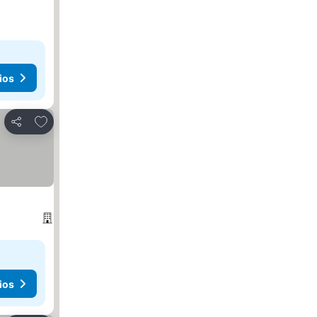
ios
Agregar a favoritos
Compartir
ios