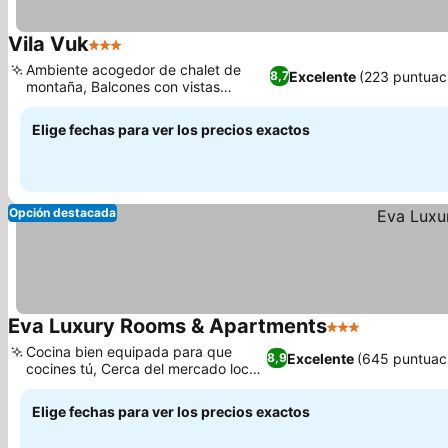
Vila Vuk
3 Estrellas
Ambiente acogedor de chalet de
Excelente
(223 puntuac
8,7
montaña, Balcones con vistas
panorámicas
Elige fechas para ver los precios exactos
Opción destacada
Eva Luxury Rooms & Apartments
3 Estrellas
Cocina bien equipada para que
Excelente
(645 puntuac
8,9
cocines tú, Cerca del mercado local
de comida
Elige fechas para ver los precios exactos