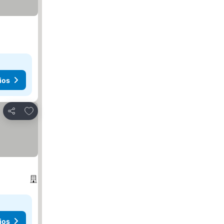
ios
Agregar a favoritos
Compartir
ios