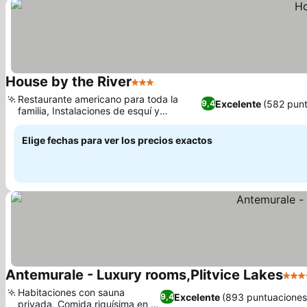
House by the River
3 Estrellas
Restaurante americano para toda la
Excelente
(582 pun
9,4
familia, Instalaciones de esquí y
bicicletas en el hotel
Elige fechas para ver los precios exactos
Antemurale - Luxury rooms,Plitvice Lakes
4 Est
Habitaciones con sauna
Excelente
(893 puntuaciones
9,4
privada, Comida riquísima en el