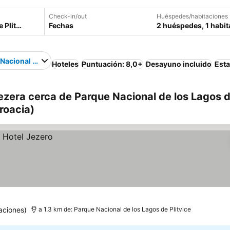
Check-in/out
Huéspedes/habitaciones
Fechas
2 huéspedes, 1 habit
Nacional de los Lagos de Plitvice
Hoteles
Puntuación: 8,0+
Desayuno incluido
Est
Jezera cerca de Parque Nacional de los Lagos 
Croacia)
aciones)
a 1.3 km de: Parque Nacional de los Lagos de Plitvice