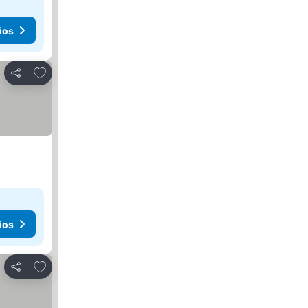
ios
Agregar a favoritos
Compartir
ios
Agregar a favoritos
Compartir