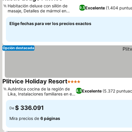
4 Estrellas
Habitación deluxe con sillón de
Excelente
(1.404 puntu
9,5
masaje, Detalles de mármol en
pasillos y baños
Elige fechas para ver los precios exactos
Opción destacada
Plitvice Holiday Resort
4 Estrellas
Auténtica cocina de la región de
Excelente
(5.372 puntuac
8,5
Lika, Instalaciones familiares en el
complejo
$ 336.091
De
Mira precios de
6 páginas