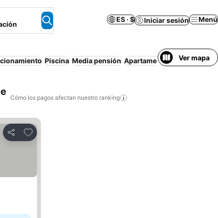
ES · $
Menú
Iniciar sesión
ación
Ver mapa
acionamiento
Piscina
Media pensión
Apartamento amueblado
Ma
de
Cómo los pagos afectan nuestro ranking
Agregar a favoritos
Compartir