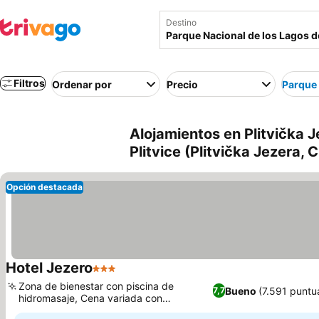
Destino
Filtros
Ordenar por
Precio
Parque 
Alojamientos en Plitvička 
Plitvice (Plitvička Jezera, 
Opción destacada
Hotel Jezero
3 Estrellas
Zona de bienestar con piscina de
Bueno
(7.591 puntu
7,7
hidromasaje, Cena variada con
especialidades locales