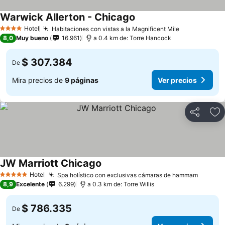
Warwick Allerton - Chicago
Hotel
Habitaciones con vistas a la Magnificent Mile
4 Estrellas
8,0
Muy bueno
16.961
a 0.4 km de: Torre Hancock
$ 307.384
De
Mira precios de
9 páginas
Ver precios
Compartir
Ag
JW Marriott Chicago
Hotel
Spa holístico con exclusivas cámaras de hammam
5 Estrellas
8,9
Excelente
6.299
a 0.3 km de: Torre Willis
$ 786.335
De