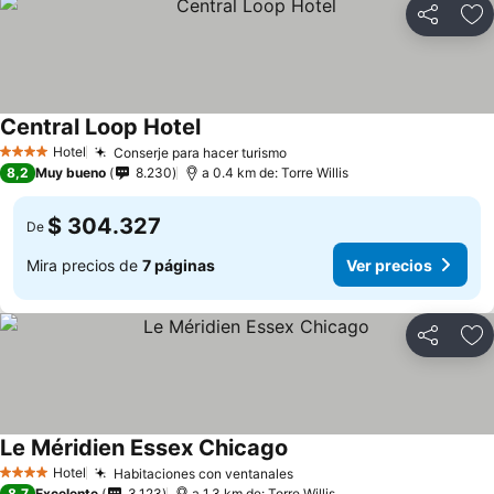
Compartir
Ag
Central Loop Hotel
Hotel
Conserje para hacer turismo
4 Estrellas
8,2
Muy bueno
8.230
a 0.4 km de: Torre Willis
$ 304.327
De
Mira precios de
7 páginas
Ver precios
Compartir
Ag
Le Méridien Essex Chicago
Hotel
Habitaciones con ventanales
4 Estrellas
8,7
Excelente
3.123
a 1.3 km de: Torre Willis