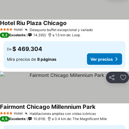
Hotel Riu Plaza Chicago
Hotel
Desayuno buffet excepcional y variado
4 Estrellas
9,2
Excelente
14.392
a 1.5 km de: Loop
$ 469.304
De
Mira precios de
8 páginas
Ver precios
Compartir
Ag
Fairmont Chicago Millennium Park
Hotel
Habitaciones amplias con vistas icónicas
4 Estrellas
8,5
Excelente
10.619
a 0.4 km de: The Magnificent Mile