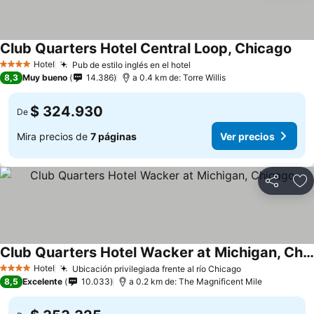
Club Quarters Hotel Central Loop, Chicago
Hotel
Pub de estilo inglés en el hotel
4 Estrellas
8,3
Muy bueno
14.386
a 0.4 km de: Torre Willis
$ 324.930
De
Mira precios de
7 páginas
Ver precios
Compartir
Ag
Club Quarters Hotel Wacker at Michigan, Chicago
Hotel
Ubicación privilegiada frente al río Chicago
4 Estrellas
8,5
Excelente
10.033
a 0.2 km de: The Magnificent Mile