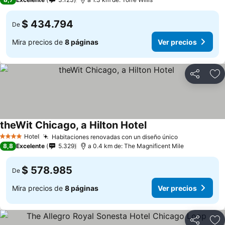
$ 434.794
De
Mira precios de
8 páginas
Ver precios
Compartir
Ag
theWit Chicago, a Hilton Hotel
Hotel
Habitaciones renovadas con un diseño único
4 Estrellas
8,8
Excelente
5.329
a 0.4 km de: The Magnificent Mile
$ 578.985
De
Mira precios de
8 páginas
Ver precios
Compartir