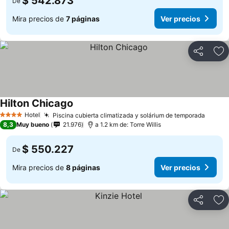
$ 542.873
De
Mira precios de
7 páginas
Ver precios
Compartir
Ag
Hilton Chicago
Hotel
Piscina cubierta climatizada y solárium de temporada
4 Estrellas
8,3
Muy bueno
21.976
a 1.2 km de: Torre Willis
$ 550.227
De
Mira precios de
8 páginas
Ver precios
Compartir
Ag