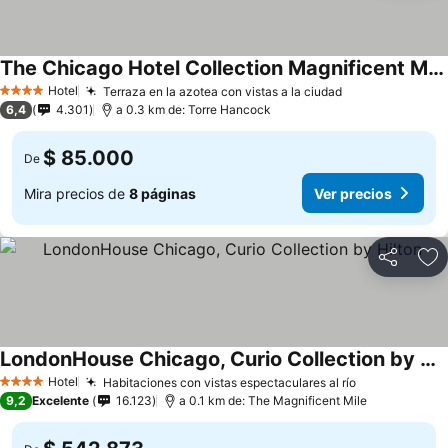
The Chicago Hotel Collection Magnificent Mile
Hotel
Terraza en la azotea con vistas a la ciudad
4 Estrellas
6,4
4.301
a 0.3 km de: Torre Hancock
$ 85.000
De
Mira precios de
8 páginas
Ver precios
Compartir
Ag
LondonHouse Chicago, Curio Collection by Hilton
Hotel
Habitaciones con vistas espectaculares al río
4 Estrellas
9,2
Excelente
16.123
a 0.1 km de: The Magnificent Mile