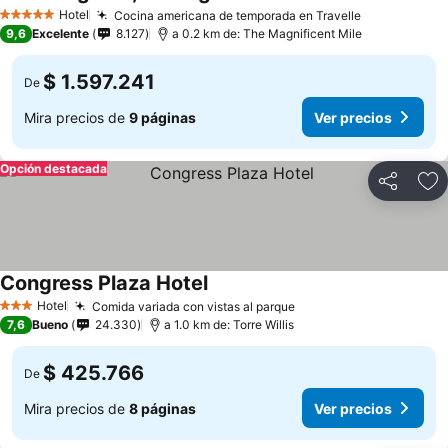
Hotel
Cocina americana de temporada en Travelle
5 Estrellas
9,6
Excelente
8.127
a 0.2 km de: The Magnificent Mile
$ 1.597.241
De
Mira precios de
9 páginas
Ver precios
Opción destacada
Compartir
Ag
Congress Plaza Hotel
Hotel
Comida variada con vistas al parque
3 Estrellas
7,6
Bueno
24.330
a 1.0 km de: Torre Willis
$ 425.766
De
Mira precios de
8 páginas
Ver precios