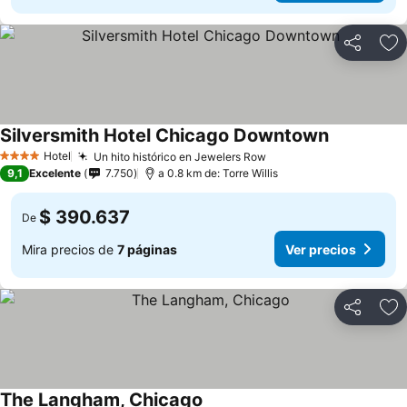
Compartir
Ag
Silversmith Hotel Chicago Downtown
Hotel
Un hito histórico en Jewelers Row
4 Estrellas
9,1
Excelente
7.750
a 0.8 km de: Torre Willis
$ 390.637
De
Mira precios de
7 páginas
Ver precios
Compartir
Ag
The Langham, Chicago