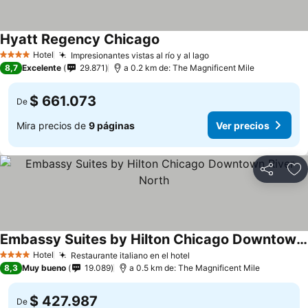
Hyatt Regency Chicago
Hotel
Impresionantes vistas al río y al lago
4 Estrellas
8,7
Excelente
29.871
a 0.2 km de: The Magnificent Mile
$ 661.073
De
Mira precios de
9 páginas
Ver precios
Compartir
Ag
Embassy Suites by Hilton Chicago Downtown River North
Hotel
Restaurante italiano en el hotel
4 Estrellas
8,3
Muy bueno
19.089
a 0.5 km de: The Magnificent Mile
$ 427.987
De