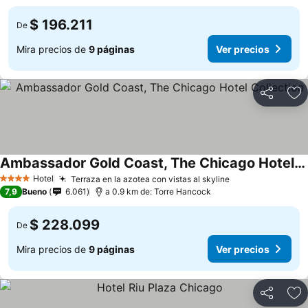
$ 196.211
De
Mira precios de
9 páginas
Ver precios
Compartir
Ag
Ambassador Gold Coast, The Chicago Hotel Collection
Hotel
Terraza en la azotea con vistas al skyline
4 Estrellas
7,9
Bueno
6.061
a 0.9 km de: Torre Hancock
$ 228.099
De
Mira precios de
9 páginas
Ver precios
Compartir
Ag