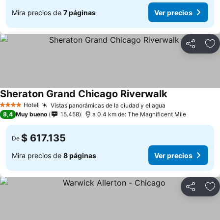
Mira precios de
7 páginas
Ver precios
Compartir
Ag
Sheraton Grand Chicago Riverwalk
Hotel
Vistas panorámicas de la ciudad y el agua
4 Estrellas
8,4
Muy bueno
15.458
a 0.4 km de: The Magnificent Mile
$ 617.135
De
Mira precios de
8 páginas
Ver precios
Compartir
Ag