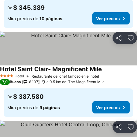
$ 345.389
De
Mira precios de
10 páginas
Ver precios
Compartir
Ag
Hotel Saint Clair- Magnificent Mile
Hotel
Restaurante del chef famoso en el hotel
4 Estrellas
7,9
Bueno
8.107
a 0.5 km de: The Magnificent Mile
$ 387.580
De
Mira precios de
9 páginas
Ver precios
Compartir
Ag