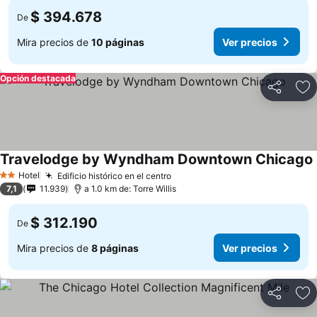
$ 394.678
De
Mira precios de
10 páginas
Ver precios
Opción destacada
Compartir
Ag
Travelodge by Wyndham Downtown Chicago
Hotel
Edificio histórico en el centro
2 Estrellas
7,1
11.939
a 1.0 km de: Torre Willis
$ 312.190
De
Mira precios de
8 páginas
Ver precios
Compartir
Ag