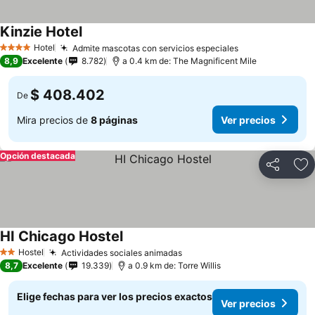
Kinzie Hotel
Hotel
Admite mascotas con servicios especiales
4 Estrellas
8,9
Excelente
8.782
a 0.4 km de: The Magnificent Mile
$ 408.402
De
Mira precios de
8 páginas
Ver precios
Opción destacada
Compartir
Ag
HI Chicago Hostel
Hostel
Actividades sociales animadas
2 Estrellas
8,7
Excelente
19.339
a 0.9 km de: Torre Willis
Elige fechas para ver los precios exactos
Ver precios