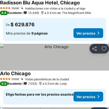
Radisson Blu Aqua Hotel, Chicago
Hotel
Habitaciones con vistas a la ciudad y al lago
4 Estrellas
8,6
Excelente
13.449
a 0.4 km de: The Magnificent Mile
$ 629.876
De
Mira precios de
9 páginas
Ver precios
Compartir
Ag
Arlo Chicago
Hotel
Vistas panorámicas de la ciudad
4 Estrellas
9,0
Excelente
7.053
a 0.5 km de: Loop
Elige fechas para ver los precios exactos
Ver precios