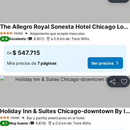
Ag
The Allegro Royal Sonesta Hotel Chicago Loop
Hotel
Alojamiento que acepta mascotas
4 Estrellas
8,6
Excelente
8.907
a 0.6 km de: Torre Willis
$ 547.715
De
Mira precios de
7 páginas
Ver precios
Compartir
Ag
Holiday Inn & Suites Chicago-downtown By Ihg
Hotel
Bar y parrilla americanos en el hotel
3 Estrellas
8,1
Muy bueno
6.876
a 0.6 km de: Torre Willis