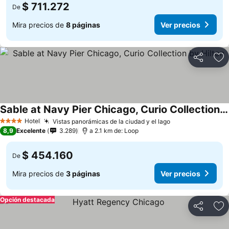
$ 711.272
De
Mira precios de
8 páginas
Ver precios
Compartir
Ag
Sable at Navy Pier Chicago, Curio Collection by Hilton
Hotel
Vistas panorámicas de la ciudad y el lago
4 Estrellas
8,9
Excelente
3.289
a 2.1 km de: Loop
$ 454.160
De
Mira precios de
3 páginas
Ver precios
Opción destacada
Compartir
Ag