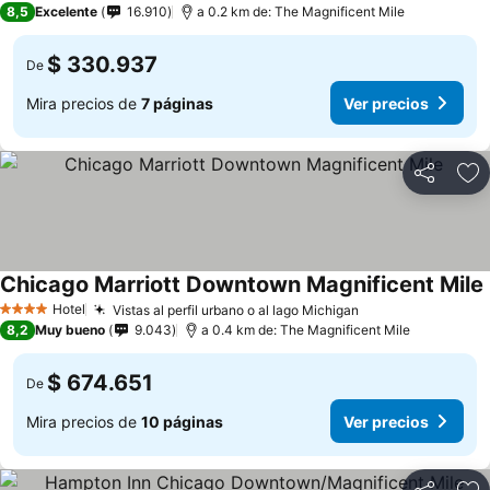
8,5
Excelente
16.910
a 0.2 km de: The Magnificent Mile
$ 330.937
De
Mira precios de
7 páginas
Ver precios
Compartir
Ag
Chicago Marriott Downtown Magnificent Mile
Hotel
Vistas al perfil urbano o al lago Michigan
4 Estrellas
8,2
Muy bueno
9.043
a 0.4 km de: The Magnificent Mile
$ 674.651
De
Mira precios de
10 páginas
Ver precios