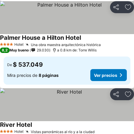
Compartir
Ag
Palmer House a Hilton Hotel
Hotel
Una obra maestra arquitectónica histórica
4 Estrellas
8,2
Muy bueno
29.030
a 0.8 km de: Torre Willis
$ 537.049
De
Mira precios de
8 páginas
Ver precios
Compartir
Ag
River Hotel
Hotel
Vistas panorámicas al río y a la ciudad
4 Estrellas