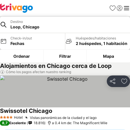
Favoritos
Iniciar 
Me
Destino
Loop, Chicago
Check-in/out
Huéspedes/habitaciones
Fechas
2 huéspedes, 1 habitación
Ordenar
Filtrar
Mapa
Alojamientos en Chicago cerca de Loop
Cómo los pagos afectan nuestro ranking
Compartir
Ag
Swissotel Chicago
Hotel
Vistas panorámicas de la ciudad y el lago
4 Estrellas
8,7
Excelente
18.816
a 0.4 km de: The Magnificent Mile