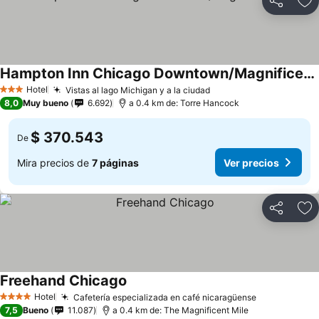
Compartir
Ag
Hampton Inn Chicago Downtown/Magnificent Mile
Hotel
Vistas al lago Michigan y a la ciudad
3 Estrellas
8,0
Muy bueno
6.692
a 0.4 km de: Torre Hancock
$ 370.543
De
Mira precios de
7 páginas
Ver precios
Compartir
Ag
Freehand Chicago
Hotel
Cafetería especializada en café nicaragüense
4 Estrellas
7,5
Bueno
11.087
a 0.4 km de: The Magnificent Mile