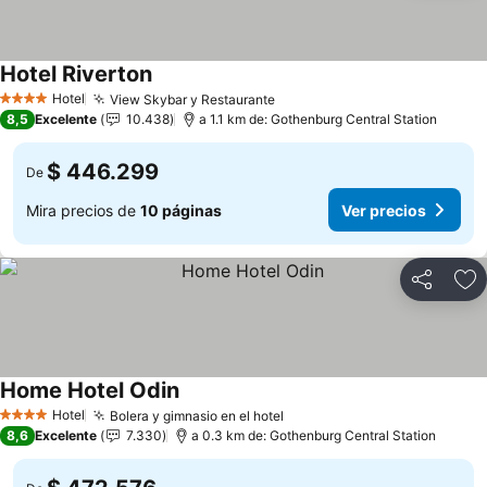
Hotel Riverton
Ver precios
Hotel
View Skybar y Restaurante
Ver precios
4 Estrellas
8,5
Excelente
10.438
a 1.1 km de: Gothenburg Central Station
$ 446.299
De
Mira precios de
10 páginas
Ver precios
Compartir
Ag
Home Hotel Odin
Ver precios
Hotel
Bolera y gimnasio en el hotel
Ver precios
4 Estrellas
8,6
Excelente
7.330
a 0.3 km de: Gothenburg Central Station