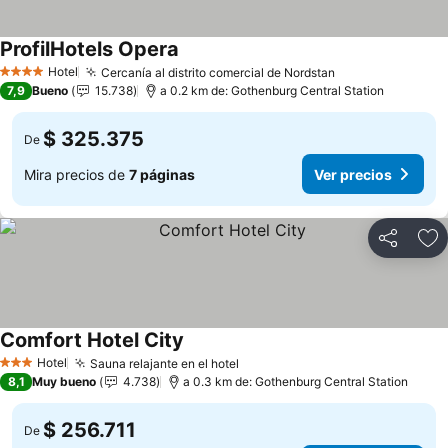
ProfilHotels Opera
Ver precios
Hotel
Cercanía al distrito comercial de Nordstan
Ver precios
4 Estrellas
7,9
Bueno
15.738
a 0.2 km de: Gothenburg Central Station
$ 325.375
De
Mira precios de
7 páginas
Ver precios
Compartir
Ag
Comfort Hotel City
Ver precios
Hotel
Sauna relajante en el hotel
Ver precios
3 Estrellas
8,1
Muy bueno
4.738
a 0.3 km de: Gothenburg Central Station
$ 256.711
De