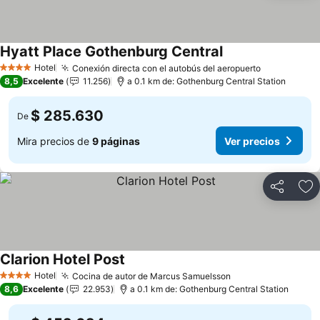
Hyatt Place Gothenburg Central
Ver precios
Hotel
Conexión directa con el autobús del aeropuerto
Ver precio
4 Estrellas
8,5
Excelente
11.256
a 0.1 km de: Gothenburg Central Station
$ 285.630
De
Mira precios de
9 páginas
Ver precios
Compartir
Ag
Clarion Hotel Post
Ver precios
Hotel
Cocina de autor de Marcus Samuelsson
Ver precios
4 Estrellas
8,6
Excelente
22.953
a 0.1 km de: Gothenburg Central Station