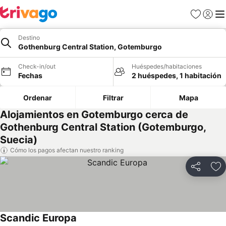
Favoritos
Iniciar 
Me
Destino
Gothenburg Central Station, Gotemburgo
Check-in/out
Huéspedes/habitaciones
Fechas
2 huéspedes, 1 habitación
Ordenar
Filtrar
Mapa
Alojamientos en Gotemburgo cerca de
Gothenburg Central Station (Gotemburgo,
Suecia)
Cómo los pagos afectan nuestro ranking
Compartir
Ag
Scandic Europa
Ver precios