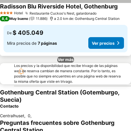
Radisson Blu Riverside Hotel, Gothenburg
Ver p
Hotel
Restaurante Cuckoo's Nest, galardonado
Ver precios
4 Estrellas
8,4
Muy bueno
11.886
a 2.0 km de: Gothenburg Central Station
$ 405.049
De
Mira precios de
7 páginas
Ver precios
Ver más
Los precios y la disponibilidad que recibe trivago de las páginas
web de reserva cambian de manera constante. Por lo tanto, es
posible que no siempre encuentres en una página web de reserva
la misma oferta que viste en trivago.
Gothenburg Central Station (Gotemburgo,
Suecia)
Contacto
Centralhuset
,
0
,
Preguntas frecuentes sobre Gothenburg
Central Station