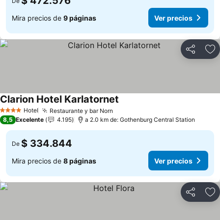
$ 472.576
De
Mira precios de
9 páginas
Ver precios
Compartir
Ag
Clarion Hotel Karlatornet
Ver precios
Hotel
Restaurante y bar Norn
Ver precios
4 Estrellas
8,5
Excelente
4.195
a 2.0 km de: Gothenburg Central Station
$ 334.844
De
Mira precios de
8 páginas
Ver precios
Compartir
Ag