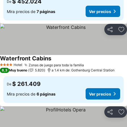
$ 452.024
De
Mira precios de
7 páginas
Ver precios
Compartir
Ag
Waterfront Cabins
Ver precios
Hotel
Zonas de juego para toda la familia
Ver precios
4 Estrellas
8,3
Muy bueno
5.820
a 1.4 km de: Gothenburg Central Station
$ 261.409
De
Mira precios de
6 páginas
Ver precios
Compartir
Ag