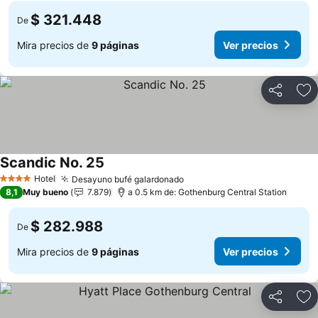
$ 321.448
De
Mira precios de
9 páginas
Ver precios
Compartir
Ag
Scandic No. 25
Ver precios
Hotel
Desayuno bufé galardonado
Ver precios
4 Estrellas
8,1
Muy bueno
7.879
a 0.5 km de: Gothenburg Central Station
$ 282.988
De
Mira precios de
9 páginas
Ver precios
Compartir
Ag