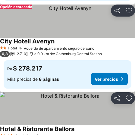
Opción destacada
Compartir
Ag
City Hotell Avenyn
Ver precios
Hotel
Acuerdo de aparcamiento seguro cercano
Ver precios
2 Estrellas
6,8
2.710
a 0.9 km de: Gothenburg Central Station
$ 278.217
De
Mira precios de
8 páginas
Ver precios
Compartir
Ag
Hotel & Ristorante Bellora
Ver precios