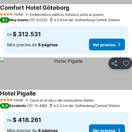
Comfort Hotel Göteborg
Ver precios
Hotel
Emblemático edificio histórico junto al puerto
Ver precios
4 Estrellas
8,1
Muy bueno
9.032
a 0.9 km de: Gothenburg Central Station
$ 312.531
De
Mira precios de
8 páginas
Ver precios
Compartir
Ag
Hotel Pigalle
Ver precios
Hotel
Cena en el ático del restaurante Atelier
Ver precios
4 Estrellas
9,0
Excelente
10.496
a 0.3 km de: Gothenburg Central Station
$ 418.261
De
Mira precios de
8 páginas
Ver precios