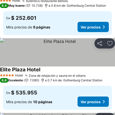
Hotel
Auténtico restaurante Bellora
Ver precios
4 Estrellas
8,4
Muy bueno
10.738
a 0.8 km de: Gothenburg Central Station
$ 252.601
De
Mira precios de
6 páginas
Ver precios
Compartir
Ag
Elite Plaza Hotel
Ver precios
Hotel
Zona de relajación y sauna en el sótano
Ver precios
5 Estrellas
8,6
Excelente
7.080
a 0.7 km de: Gothenburg Central Station
$ 535.955
De
Mira precios de
10 páginas
Ver precios