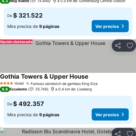
8,3
Muy bueno
14.846
a 0.5 km de: Gothenburg Central Station
$ 321.522
De
Mira precios de
9 páginas
Ver precios
Opción destacada
Compartir
Ag
Gothia Towers & Upper House
Ver precios
Hotel
Famoso sándwich de gambas King Size
Ver precios
4 Estrellas
8,6
Excelente
35.746
a 0.4 km de: Liseberg
$ 492.357
De
Mira precios de
9 páginas
Ver precios