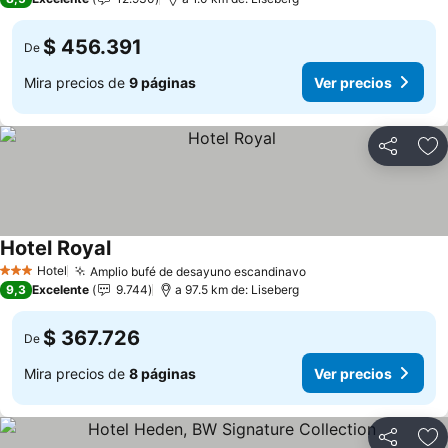
$ 456.391
De
Mira precios de
9 páginas
Ver precios
Compartir
Ag
Hotel Royal
Ver precios
Hotel
Amplio bufé de desayuno escandinavo
Ver precios
3 Estrellas
9,3
Excelente
9.744
a 97.5 km de: Liseberg
$ 367.726
De
Mira precios de
8 páginas
Ver precios
Compartir
Ag