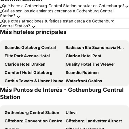
¿Qué hace a Gothenburg Central Station popular en Gotemburgo?
¿Cuáles son los alojamientos cercanos a Gothenburg Central
Station?
¿Qué otras atracciones turísticas están cerca de Gothenburg
Central Station?
Más hoteles principales
Scandic Göteborg Central
Radisson Blu Scandinavia Hotel, Goteborg
Elite Park Avenue Hotel
Clarion Hotel Post
Clarion Hotel Draken
Quality Hotel The Weaver
Comfort Hotel Göteborg
Scandic Rubinen
Gothia Towers & Upper House
Waterfront Cabins
Más Puntos de Interés - Gothenburg Central
Landvetter Airport Hotel, Best Western Premier Collection
Scandic Europa
Station
Clarion Hotel Karlatornet
Scandic Opalen
Hyatt Place Gothenburg Central
Quality Hotel Waterfront, Goteborg
Gothenburg Central Station
Ullevi
Hotel Riverton
Hotel Lorensberg
Göteborg Convention Centre
Göteborg Landvetter Airport
Avalon Hotel
Hotel Flora