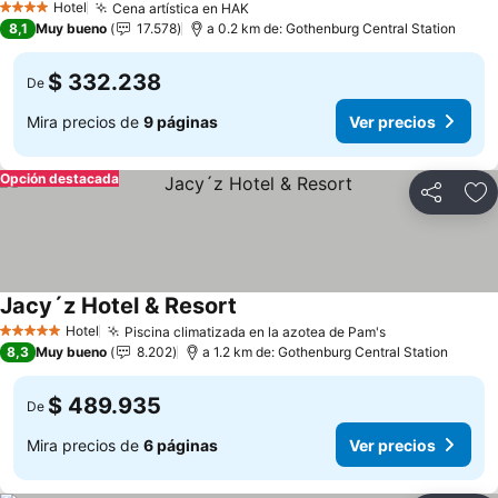
Hotel
Cena artística en HAK
Ver precios
4 Estrellas
8,1
Muy bueno
17.578
a 0.2 km de: Gothenburg Central Station
$ 332.238
De
Mira precios de
9 páginas
Ver precios
Opción destacada
Compartir
Ag
Jacy´z Hotel & Resort
Ver precios
Hotel
Piscina climatizada en la azotea de Pam's
Ver precios
5 Estrellas
8,3
Muy bueno
8.202
a 1.2 km de: Gothenburg Central Station
$ 489.935
De
Mira precios de
6 páginas
Ver precios