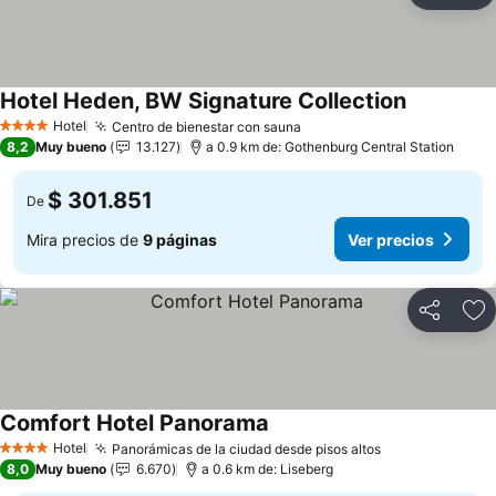
Hotel Heden, BW Signature Collection
Ver precio
Hotel
Centro de bienestar con sauna
Ver precios
4 Estrellas
8,2
Muy bueno
13.127
a 0.9 km de: Gothenburg Central Station
$ 301.851
De
Mira precios de
9 páginas
Ver precios
Compartir
Ag
Comfort Hotel Panorama
Ver precios
Hotel
Panorámicas de la ciudad desde pisos altos
Ver precios
4 Estrellas
8,0
Muy bueno
6.670
a 0.6 km de: Liseberg