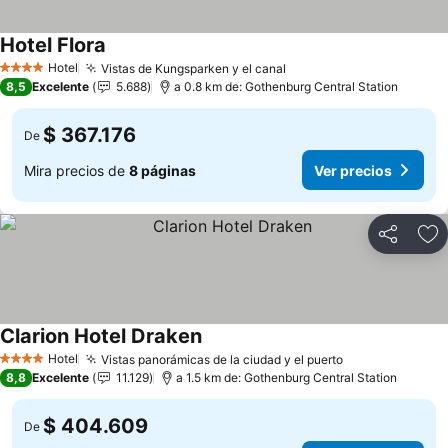
Hotel Flora
Ver precios
Hotel
Vistas de Kungsparken y el canal
Ver precios
4 Estrellas
8,5
Excelente
5.688
a 0.8 km de: Gothenburg Central Station
$ 367.176
De
Mira precios de
8 páginas
Ver precios
Compartir
Ag
Clarion Hotel Draken
Ver precios
Hotel
Vistas panorámicas de la ciudad y el puerto
Ver precios
4 Estrellas
8,8
Excelente
11.129
a 1.5 km de: Gothenburg Central Station
$ 404.609
De