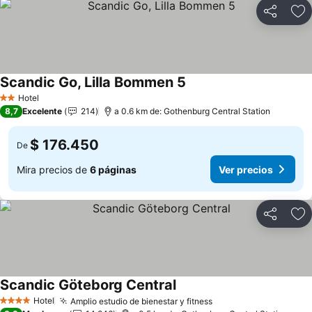
Compartir
Ag
Scandic Go, Lilla Bommen 5
Ver precios
Hotel
2 Estrellas
8,7
Excelente
214
a 0.6 km de: Gothenburg Central Station
$ 176.450
De
Mira precios de
6 páginas
Ver precios
Compartir
Ag
Scandic Göteborg Central
Ver precios
Hotel
Amplio estudio de bienestar y fitness
Ver precios
4 Estrellas