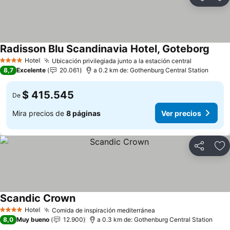
Compartir
Ag
Radisson Blu Scandinavia Hotel, Goteborg
Ver p
Hotel
Ubicación privilegiada junto a la estación central
Ver preci
4 Estrellas
8,7
Excelente
20.061
a 0.2 km de: Gothenburg Central Station
$ 415.545
De
Mira precios de
8 páginas
Ver precios
Compartir
Ag
Scandic Crown
Ver precios
Hotel
Comida de inspiración mediterránea
Ver precios
4 Estrellas
8,0
Muy bueno
12.900
a 0.3 km de: Gothenburg Central Station