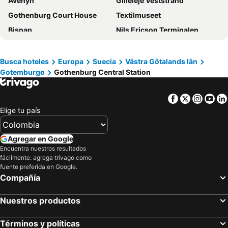
Avenyn
Gilleleje Veststrand
Hotel Royal
Hotel Lemonade
Gothenburg Court House
Textilmuseet
Hotel Vasa, BW Signature Collection
Bisnap
Nils Ericson Terminalen
Nordstan
Trädgårdsföreningen
Tranvías de Gotemburgo
Kronhusbodarna
Busca hoteles
Europa
Suecia
Västra Götalands län
Gotemburgo
Gothenburg Central Station
Katolska Kyrkan
Gamla Ullevi
Paddan
Göteborgsoperan
Facebook
Twitter
Insta
Yo
Lilla Bommen
Museo de la Ciudad de Gotemburgo
Elige tu país
Korsgatan
Stora Teatern
Maritiman
Kungsparken
Agregar en Google
28plus
Aeropuerto de Ängelholm-Helsingborg
Encuentra nuestros resultados
fácilmente: agrega trivago como
Helsingør Havn
ProMat
fuente preferida en Google.
Compañía
Fredensborg slot
Lindholmen
Gamlestan
Aeropuerto de Småland
Nuestros productos
Hou
Kjul
Skiveren Strand
Gjerrild Nordstrand
Términos y políticas