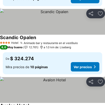
Compartir
Ag
Scandic Opalen
Ver precios
Hotel
Animado bar y restaurante en el vestíbulo
Ver precios
4 Estrellas
8,0
Muy bueno
12.761
a 1.0 km de: Liseberg
$ 324.274
De
Mira precios de
10 páginas
Ver precios
Compartir
Ag