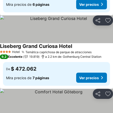
Mira precios de
6 páginas
Ver precios
Compartir
Ag
Liseberg Grand Curiosa Hotel
Ver precios
Hotel
Temática caprichosa de parque de atracciones
Ver precios
4 Estrellas
9,2
Excelente
19.819
a 2.2 km de: Gothenburg Central Station
$ 472.062
De
Mira precios de
7 páginas
Ver precios
Compartir
Ag