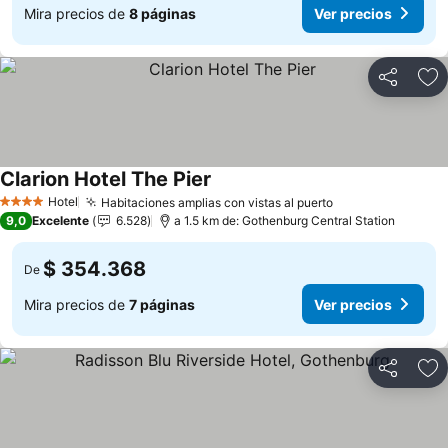
Mira precios de
8 páginas
Ver precios
Compartir
Ag
Clarion Hotel The Pier
Ver precios
Hotel
Habitaciones amplias con vistas al puerto
Ver precios
4 Estrellas
9,0
Excelente
6.528
a 1.5 km de: Gothenburg Central Station
$ 354.368
De
Mira precios de
7 páginas
Ver precios
Compartir
Ag