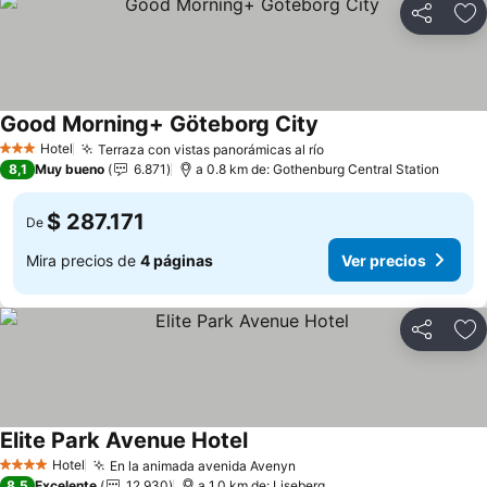
Compartir
Ag
Good Morning+ Göteborg City
Ver precios
Hotel
Terraza con vistas panorámicas al río
Ver precios
3 Estrellas
8,1
Muy bueno
6.871
a 0.8 km de: Gothenburg Central Station
$ 287.171
De
Mira precios de
4 páginas
Ver precios
Compartir
Ag
Elite Park Avenue Hotel
Ver precios
Hotel
En la animada avenida Avenyn
Ver precios
4 Estrellas
8,5
Excelente
12.930
a 1.0 km de: Liseberg