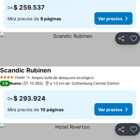
$ 259.537
De
Mira precios de
8 páginas
Ver precios
Compartir
Ag
Scandic Rubinen
Ver precios
Hotel
Amplio bufé de desayuno ecológico
Ver precios
4 Estrellas
7,9
Bueno
10.565
a 1.0 km de: Gothenburg Central Station
$ 293.924
De
Mira precios de
10 páginas
Ver precios
Compartir
Ag