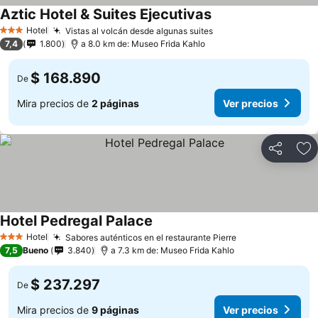
Aztic Hotel & Suites Ejecutivas
Ver precios
Hotel
Vistas al volcán desde algunas suites
Ver precios
3 Estrellas
7,4
1.800
a 8.0 km de: Museo Frida Kahlo
$ 168.890
De
Mira precios de
2 páginas
Ver precios
Compartir
Ag
Hotel Pedregal Palace
Ver precios
Hotel
Sabores auténticos en el restaurante Pierre
Ver precios
3 Estrellas
7,5
Bueno
3.840
a 7.3 km de: Museo Frida Kahlo
$ 237.297
De
Mira precios de
9 páginas
Ver precios