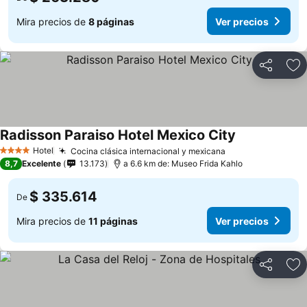
Mira precios de
8 páginas
Ver precios
Compartir
Ag
Radisson Paraiso Hotel Mexico City
Ver precios
Hotel
Cocina clásica internacional y mexicana
Ver precios
4 Estrellas
8,7
Excelente
13.173
a 6.6 km de: Museo Frida Kahlo
$ 335.614
De
Mira precios de
11 páginas
Ver precios
Compartir
Ag