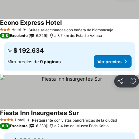
Econo Express Hotel
Ver precios
Hotel
Suites seleccionadas con bañera de hidromasaje
Ver precio
3 Estrellas
8,8
Excelente
6.249
a 8.7 km de: Estadio Azteca
$ 192.634
De
Mira precios de
9 páginas
Ver precios
Compartir
Ag
Fiesta Inn Insurgentes Sur
Ver precios
Hotel
Restaurante con vistas panorámicas de la ciudad
Ver preci
4 Estrellas
8,9
Excelente
6.239
a 2.4 km de: Museo Frida Kahlo