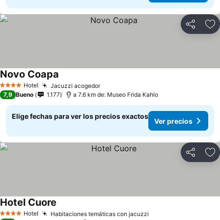
Compartir
Ag
Novo Coapa
Ver precios
Hotel
Jacuzzi acogedor
Ver precios
4 Estrellas
7,9
Bueno
1.177
a 7.6 km de: Museo Frida Kahlo
Elige fechas para ver los precios exactos
Ver precios
Compartir
Ag
Hotel Cuore
Ver precios
Hotel
Habitaciones temáticas con jacuzzi
Ver precios
4 Estrellas