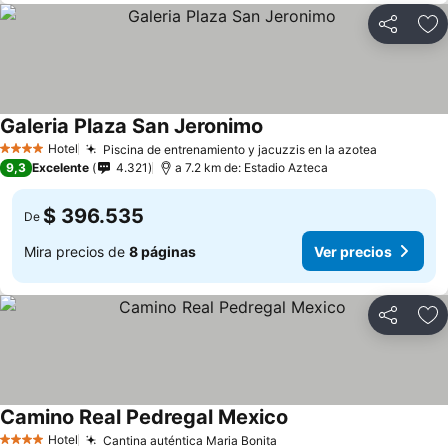
Compartir
Ag
Galeria Plaza San Jeronimo
Ver precios
Hotel
Piscina de entrenamiento y jacuzzis en la azotea
Ver preci
4 Estrellas
9,3
Excelente
4.321
a 7.2 km de: Estadio Azteca
$ 396.535
De
Mira precios de
8 páginas
Ver precios
Compartir
Ag
Camino Real Pedregal Mexico
Ver precios
Hotel
Cantina auténtica Maria Bonita
Ver precios
4 Estrellas