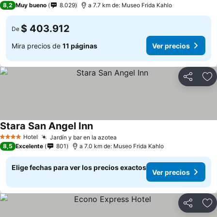
8,2
Muy bueno
8.029
a 7.7 km de: Museo Frida Kahlo
$ 403.912
De
Mira precios de
11 páginas
Ver precios
Compartir
Ag
Stara San Angel Inn
Ver precios
Hotel
Jardín y bar en la azotea
Ver precios
4 Estrellas
8,5
Excelente
801
a 7.0 km de: Museo Frida Kahlo
Elige fechas para ver los precios exactos
Ver precios
Compartir
Ag