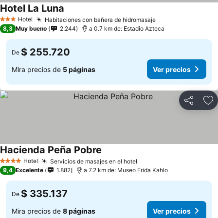
Hotel La Luna
Ver precios
Hotel
Habitaciones con bañera de hidromasaje
Ver precios
3 Estrellas
8,3
Muy bueno
2.244
a 0.7 km de: Estadio Azteca
$ 255.720
De
Mira precios de
5 páginas
Ver precios
Compartir
Ag
Hacienda Peña Pobre
Ver precios
Hotel
Servicios de masajes en el hotel
Ver precios
4 Estrellas
9,4
Excelente
1.882
a 7.2 km de: Museo Frida Kahlo
$ 335.137
De
Mira precios de
8 páginas
Ver precios