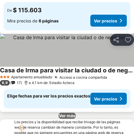
$ 115.603
De
Mira precios de
6 páginas
Ver precios
Compartir
Ag
Casa de Irma para visitar la ciudad o de negocios
Ver precios
Apartamento amueblado
Acceso a cocina compartida
Ver precios
3 Estrellas
6,9
17
a 4.1 km de: Estadio Azteca
Elige fechas para ver los precios exactos
Ver precios
Ver más
Los precios y la disponibilidad que recibe trivago de las páginas
web de reserva cambian de manera constante. Por lo tanto, es
posible que no siempre encuentres en una página web de reserva