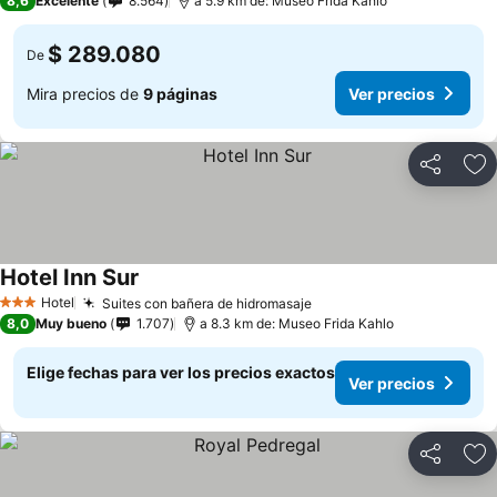
8,6
Excelente
8.564
a 5.9 km de: Museo Frida Kahlo
$ 289.080
De
Mira precios de
9 páginas
Ver precios
Compartir
Ag
Hotel Inn Sur
Ver precios
Hotel
Suites con bañera de hidromasaje
Ver precios
3 Estrellas
8,0
Muy bueno
1.707
a 8.3 km de: Museo Frida Kahlo
Elige fechas para ver los precios exactos
Ver precios
Compartir
Ag