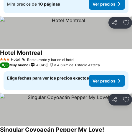
Mira precios de
10 páginas
Ver precios
Compartir
Ag
Hotel Montreal
Ver precios
Hotel
Restaurante y bar en el hotel
Ver precios
3 Estrellas
8,3
Muy bueno
4.042
a 4.6 km de: Estadio Azteca
Elige fechas para ver los precios exactos
Ver precios
Compartir
Ag
Singular Coyoacán Pepper My Love!