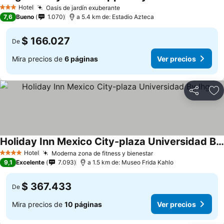
Ver precios
Hotel
Oasis de jardín exuberante
Ver precios
3 Estrellas
7,6
Bueno
1.070
a 5.4 km de: Estadio Azteca
$ 166.027
De
Mira precios de
6 páginas
Ver precios
Compartir
Ag
Holiday Inn Mexico City-plaza Universidad By Ihg
Ver precios
Hotel
Moderna zona de fitness y bienestar
Ver precios
4 Estrellas
9,1
Excelente
7.093
a 1.5 km de: Museo Frida Kahlo
$ 367.433
De
Mira precios de
10 páginas
Ver precios