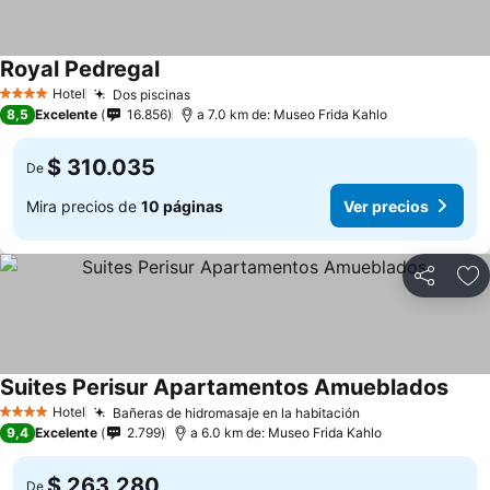
Royal Pedregal
Ver precios
Hotel
Dos piscinas
Ver precios
4 Estrellas
8,5
Excelente
16.856
a 7.0 km de: Museo Frida Kahlo
$ 310.035
De
Mira precios de
10 páginas
Ver precios
Compartir
Ag
Suites Perisur Apartamentos Amueblados
Ver 
Hotel
Bañeras de hidromasaje en la habitación
Ver precios
4 Estrellas
9,4
Excelente
2.799
a 6.0 km de: Museo Frida Kahlo
$ 263.280
De