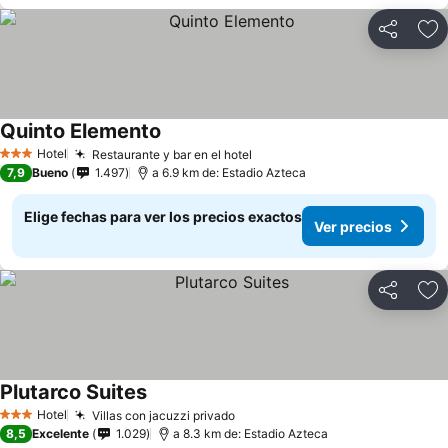
Compartir
Ag
Quinto Elemento
Ver precios
Hotel
Restaurante y bar en el hotel
Ver precios
3 Estrellas
7,9
Bueno
1.497
a 6.9 km de: Estadio Azteca
Elige fechas para ver los precios exactos
Ver precios
Compartir
Ag
Plutarco Suites
Ver precios
Hotel
Villas con jacuzzi privado
Ver precios
3 Estrellas
8,5
Excelente
1.029
a 8.3 km de: Estadio Azteca