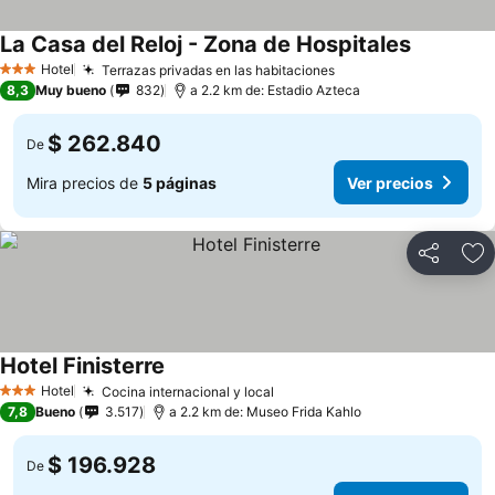
La Casa del Reloj - Zona de Hospitales
Ver preci
Hotel
Terrazas privadas en las habitaciones
Ver precios
3 Estrellas
8,3
Muy bueno
832
a 2.2 km de: Estadio Azteca
$ 262.840
De
Mira precios de
5 páginas
Ver precios
Compartir
Ag
Hotel Finisterre
Ver precios
Hotel
Cocina internacional y local
Ver precios
3 Estrellas
7,8
Bueno
3.517
a 2.2 km de: Museo Frida Kahlo
$ 196.928
De