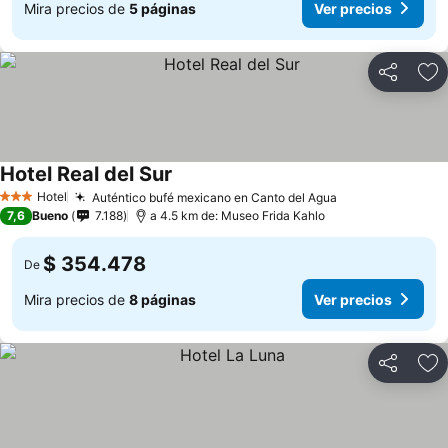
Mira precios de
5 páginas
Ver precios
Compartir
Ag
Hotel Real del Sur
Ver precios
Hotel
Auténtico bufé mexicano en Canto del Agua
Ver precios
3 Estrellas
7,6
Bueno
7.188
a 4.5 km de: Museo Frida Kahlo
$ 354.478
De
Mira precios de
8 páginas
Ver precios
Compartir
Ag