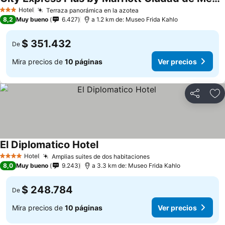
Ver precios
Hotel
Terraza panorámica en la azotea
Ver precios
3 Estrellas
8,2
Muy bueno
6.427
a 1.2 km de: Museo Frida Kahlo
$ 351.432
De
Mira precios de
10 páginas
Ver precios
Compartir
Ag
El Diplomatico Hotel
Ver precios
Hotel
Amplias suites de dos habitaciones
Ver precios
4 Estrellas
8,0
Muy bueno
9.243
a 3.3 km de: Museo Frida Kahlo
$ 248.784
De
Mira precios de
10 páginas
Ver precios