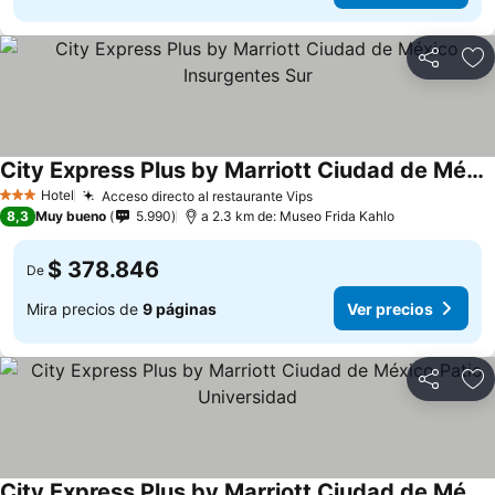
Compartir
Ag
City Express Plus by Marriott Ciudad de México Insurgentes Sur
Ver precios
Hotel
Acceso directo al restaurante Vips
Ver precios
3 Estrellas
8,3
Muy bueno
5.990
a 2.3 km de: Museo Frida Kahlo
$ 378.846
De
Mira precios de
9 páginas
Ver precios
Compartir
Ag
City Express Plus by Marriott Ciudad de México Patio Universidad