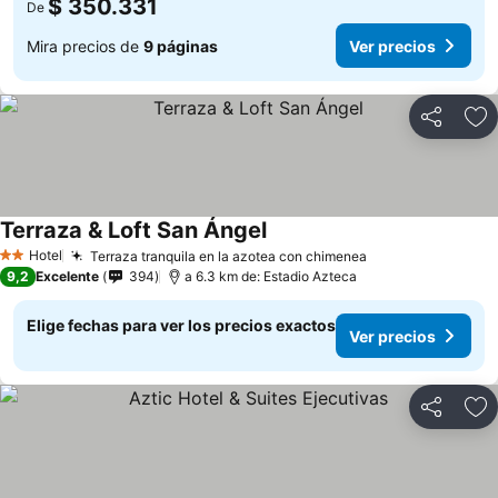
$ 350.331
De
Mira precios de
9 páginas
Ver precios
Compartir
Ag
Terraza & Loft San Ángel
Ver precios
Hotel
Terraza tranquila en la azotea con chimenea
Ver precios
2 Estrellas
9,2
Excelente
394
a 6.3 km de: Estadio Azteca
Elige fechas para ver los precios exactos
Ver precios
Compartir
Ag