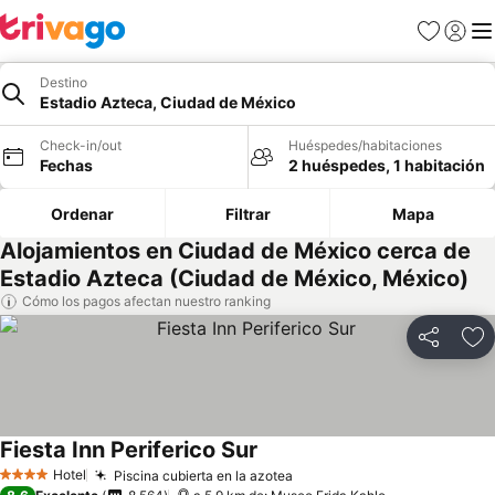
Favoritos
Iniciar 
Me
Destino
Estadio Azteca, Ciudad de México
Check-in/out
Huéspedes/habitaciones
Fechas
2 huéspedes, 1 habitación
Ordenar
Filtrar
Mapa
Alojamientos en Ciudad de México cerca de
Estadio Azteca (Ciudad de México, México)
Cómo los pagos afectan nuestro ranking
Compartir
Ag
Fiesta Inn Periferico Sur
Ver precios
Hotel
Piscina cubierta en la azotea
Ver precios
4 Estrellas