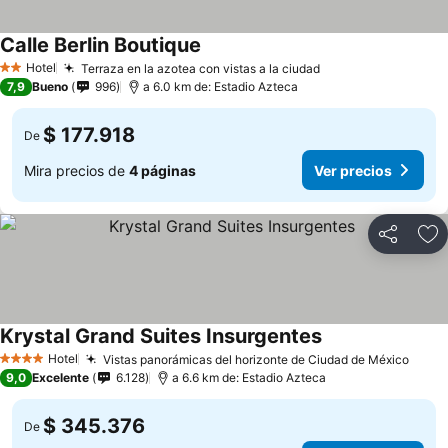
Calle Berlin Boutique
Ver precios
Hotel
Terraza en la azotea con vistas a la ciudad
Ver precios
2 Estrellas
7,9
Bueno
996
a 6.0 km de: Estadio Azteca
$ 177.918
De
Mira precios de
4 páginas
Ver precios
Compartir
Ag
Krystal Grand Suites Insurgentes
Ver precios
Hotel
Vistas panorámicas del horizonte de Ciudad de México
Ver p
4 Estrellas
9,0
Excelente
6.128
a 6.6 km de: Estadio Azteca
$ 345.376
De