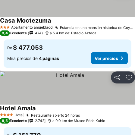
Casa Moctezuma
Ver precios
Apartamento amueblado
Estancia en una mansión histórica de Coyoacán
3 Estrellas
9,4
Excelente
474
a 5.4 km de: Estadio Azteca
$ 477.053
De
Mira precios de
4 páginas
Ver precios
Compartir
Ag
Hotel Amala
Ver precios
Hotel
Restaurante abierto 24 horas
Ver precios
4 Estrellas
8,5
Excelente
2.742
a 9.0 km de: Museo Frida Kahlo