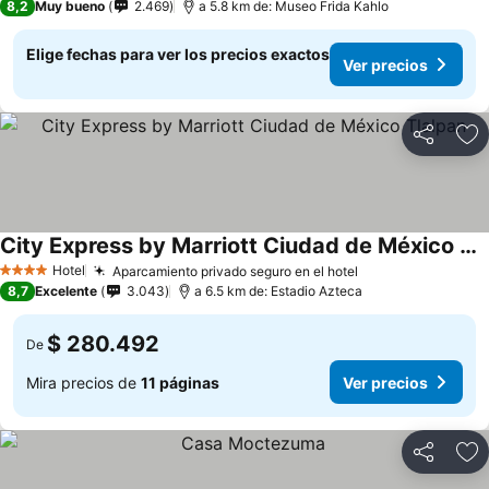
8,2
Muy bueno
2.469
a 5.8 km de: Museo Frida Kahlo
Elige fechas para ver los precios exactos
Ver precios
Compartir
Ag
City Express by Marriott Ciudad de México Tlalpan
Ver precios
Hotel
Aparcamiento privado seguro en el hotel
Ver precios
4 Estrellas
8,7
Excelente
3.043
a 6.5 km de: Estadio Azteca
$ 280.492
De
Mira precios de
11 páginas
Ver precios
Compartir
Ag