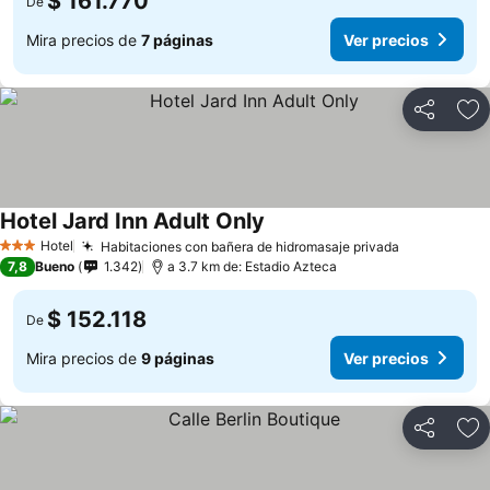
$ 161.770
De
Mira precios de
7 páginas
Ver precios
Compartir
Ag
Hotel Jard Inn Adult Only
Ver precios
Hotel
Habitaciones con bañera de hidromasaje privada
Ver precio
3 Estrellas
7,8
Bueno
1.342
a 3.7 km de: Estadio Azteca
$ 152.118
De
Mira precios de
9 páginas
Ver precios
Compartir
Ag