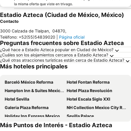
la misma oferta que viste en trivago.
Estadio Azteca (Ciudad de México, México)
Contacto
3000 Calzada de Tlalpan
,
04870
,
Teléfono
:
+52(55)54839020
|
Página oficial
Preguntas frecuentes sobre Estadio Azteca
¿Qué hace a Estadio Azteca popular en Ciudad de México?
¿Cuáles son los alojamientos cercanos a Estadio Azteca?
¿Qué otras atracciones turísticas están cerca de Estadio Azteca?
Más hoteles principales
Barceló México Reforma
Hotel Fontan Reforma
Hampton Inn & Suites Mexico City - Centro Historico
Hotel Plaza Revolución
Hotel Sevilla
Hotel Escala Siglo XXI
Galeria Plaza Reforma
NH Collection Mexico City Reforma
Holiday Inn Express Mexico Reforma By Ihg
Sevilla Palace
Más Puntos de Interés - Estadio Azteca
Camino Real Aeropuerto Mexico
Fiesta Americana Reforma