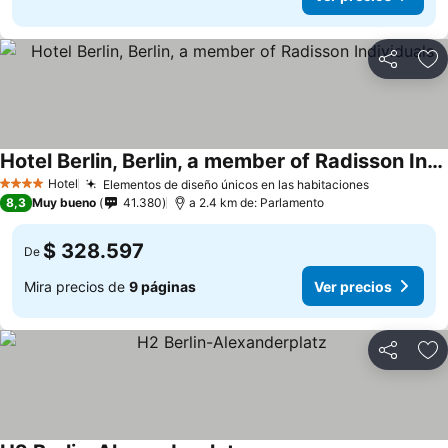
Compartir
Ag
Hotel Berlin, Berlin, a member of Radisson Individuals
Hotel
Elementos de diseño únicos en las habitaciones
4 Estrellas
8,3
Muy bueno
41.380
a 2.4 km de: Parlamento
$ 328.597
De
Mira precios de
9 páginas
Ver precios
Compartir
Ag