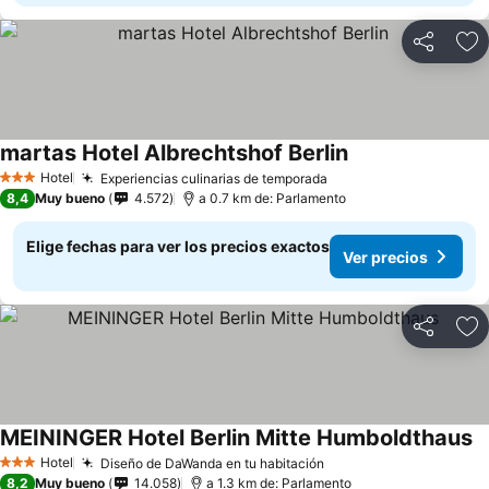
Compartir
Ag
martas Hotel Albrechtshof Berlin
Hotel
Experiencias culinarias de temporada
3 Estrellas
8,4
Muy bueno
4.572
a 0.7 km de: Parlamento
Elige fechas para ver los precios exactos
Ver precios
Compartir
Ag
MEININGER Hotel Berlin Mitte Humboldthaus
Hotel
Diseño de DaWanda en tu habitación
3 Estrellas
8,2
Muy bueno
14.058
a 1.3 km de: Parlamento