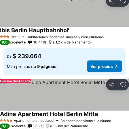
Compartir
Ag
ibis Berlin Hauptbahnhof
Hotel
Habitaciones modernas, limpias y bien cuidadas
3 Estrellas
8,6
Excelente
10.449
a 1.2 km de: Parlamento
$ 239.664
De
Mira precios de
9 páginas
Ver precios
Opción destacada
Compartir
Ag
Adina Apartment Hotel Berlin Mitte
Apartamento amueblado
Balcones con vistas a la ciudad
4 Estrellas
9,0
Excelente
9.927
a 1.2 km de: Parlamento