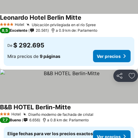
Leonardo Hotel Berlin Mitte
Hotel
Ubicación privilegiada en el río Spree
4 Estrellas
8,5
Excelente
20.561
a 0.9 km de: Parlamento
$ 292.695
De
Mira precios de
9 páginas
Ver precios
Compartir
Ag
B&B HOTEL Berlin-Mitte
Hotel
Diseño moderno de fachada de cristal
3 Estrellas
7,7
Bueno
6.656
a 0.8 km de: Parlamento
Elige fechas para ver los precios exactos
Ver precios