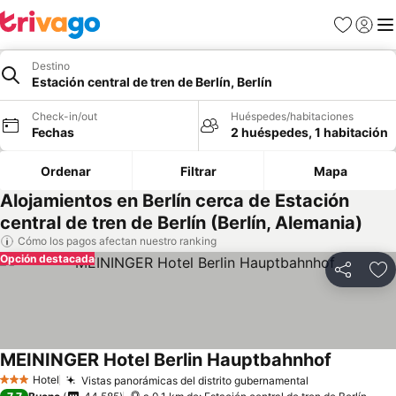
Favoritos
Iniciar 
Me
Destino
Estación central de tren de Berlín, Berlín
Check-in/out
Huéspedes/habitaciones
Fechas
2 huéspedes, 1 habitación
Ordenar
Filtrar
Mapa
Alojamientos en Berlín cerca de Estación
central de tren de Berlín (Berlín, Alemania)
Cómo los pagos afectan nuestro ranking
Opción destacada
Compartir
Ag
MEININGER Hotel Berlin Hauptbahnhof
Hotel
Vistas panorámicas del distrito gubernamental
3 Estrellas