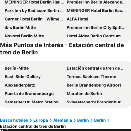
MEININGER Hotel Berlin Hauptbahnhof
Premier Inn Berlin Alexanderplatz hotel
Park Inn by Radisson Berlin Alexanderplatz
MEININGER Hotel Berlin East Side Gallery
Garner Hotel Berlin - Wilmersdorf By Ihg
ALFA Hotel
ibis Berlin Mitte
Premier Inn Berlin City Spittelmarkt hotel
Novotel Berlin Mitte
Hotel Aldea Berlin Centrum
Más Puntos de Interés - Estación central de
MEININGER Hotel Berlin Mitte Humboldthaus
a&o Berlin Mitte
tren de Berlín
Hampton by Hilton Berlin City Centre Alexanderplatz
NH Collection Berlin Mitte am Checkpoint Charlie
a&o Berlin Hauptbahnhof
MEININGER Hotel Berlin Tiergarten
Berlín-Mitte
Estación central de tren de Berlín
Hotel Adlon Kempinski Berlin
INNSiDE by Meliá Berlin Mitte
East-Side-Gallery
Termas Sachsen Therme
Sheraton Berlin Grand Hotel Esplanade
Wyndham Garden Berlin Mitte
Alexanderplatz
Berlin Brandenburg Airport
Dorint Kurfürstendamm Berlin
ibis budget Berlin Alexanderplatz
Puerta de Brandenburgo
Maratón de Berlín
NH Collection Berlin Mitte Friedrichstrasse
CLUB Lodges Berlin Mitte
Samariterstr. Metro Station
Sylvesterparty Brandenburger Tor
Hotel Riu Plaza Berlin
Hotel Berlin Lichtenberg
Teatro Variedades Wintergarten
H&M Hennes&Mauritz
Schulz Hotel Berlin Wall at the East Side Gallery
B&B HOTEL Berlin-Alexanderplatz
Schöneberg
Castillo Charlottenburg
Busca hoteles
Europa
Alemania
Berlín
Berlín
Me and All Hotel Berlin East Side, by Hyatt
Scandic Berlin Potsdamer Platz
Estación central de tren de Berlín
Estadio Olímpico de Berlín
Frauenkirche Cathedral
Hotel Am Schloss Koepenick Berlin by Golden Tulip
MEININGER Hotel Berlin Alexanderplatz