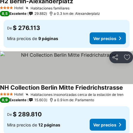
H2 Berlin-Alexanderplatz
Hotel
Habitaciones familiares
4 Estrellas
8,5
Excelente
29.882
a 0.3 km de: Alexanderplatz
$ 276.113
De
Mira precios de
9 páginas
Ver precios
Compartir
Ag
NH Collection Berlin Mitte Friedrichstrasse
Hotel
Habitaciones insonorizadas cerca de la estación de tren
4 Estrellas
8,9
Excelente
15.603
a 0.9 km de: Parlamento
$ 289.810
De
Mira precios de
12 páginas
Ver precios