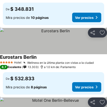
$ 348.831
De
Mira precios de
10 páginas
Ver precios
Compartir
Ag
Eurostars Berlin
Hotel
Wellness en la última planta con vistas a la ciudad
5 Estrellas
8,7
Excelente
13.303
a 1.0 km de: Parlamento
$ 532.833
De
Mira precios de
8 páginas
Ver precios
Compartir
Ag