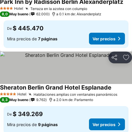
Park Inn by Radisson Berlin Alexanderplatz
Hotel
Terraza en la azotea con columpio
4 Estrellas
8,0
Muy bueno
62.000
a 0.1 km de: Alexanderplatz
$ 445.470
De
Mira precios de
7 páginas
Ver precios
Compartir
Ag
Sheraton Berlin Grand Hotel Esplanade
Hotel
Habitaciones amplias con ventanales panorámicos
5 Estrellas
8,3
Muy bueno
9.762
a 2.0 km de: Parlamento
$ 349.269
De
Mira precios de
9 páginas
Ver precios