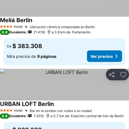
Meliá Berlin
Hotel
Ubicación céntrica inmejorable en Berlín
4 Estrellas
8,8
Excelente
21.416
a 0.9 km de: Parlamento
$ 383.308
De
Mira precios de
9 páginas
Ver precios
Compartir
Ag
URBAN LOFT Berlin
Hotel
Bar en la azotea con vistas a la ciudad
4 Estrellas
8,9
Excelente
7.305
a 0.7 km de: Estación central de tren de Berlín