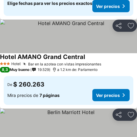
Elige fechas para ver los precios exactos
Ver precios
Compartir
Ag
Hotel AMANO Grand Central
Hotel
Bar en la azotea con vistas impresionantes
3 Estrellas
8,3
Muy bueno
19.529
a 1.2 km de: Parlamento
$ 260.263
De
Mira precios de
7 páginas
Ver precios
Compartir
Ag