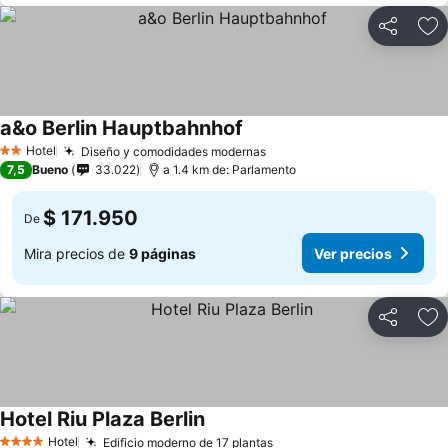
Compartir
Ag
a&o Berlin Hauptbahnhof
Hotel
Diseño y comodidades modernas
2 Estrellas
7,5
Bueno
33.022
a 1.4 km de: Parlamento
$ 171.950
De
Mira precios de
9 páginas
Ver precios
Compartir
Ag
Hotel Riu Plaza Berlin
Hotel
Edificio moderno de 17 plantas