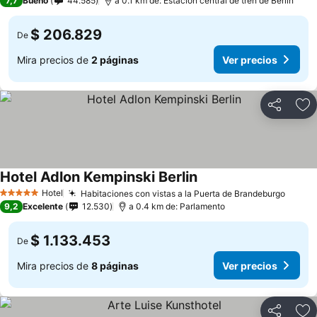
7,7
Bueno
44.585
a 0.1 km de: Estación central de tren de Berlín
$ 206.829
De
Mira precios de
2 páginas
Ver precios
Compartir
Ag
Hotel Adlon Kempinski Berlin
Hotel
Habitaciones con vistas a la Puerta de Brandeburgo
5 Estrellas
9,2
Excelente
12.530
a 0.4 km de: Parlamento
$ 1.133.453
De
Mira precios de
8 páginas
Ver precios