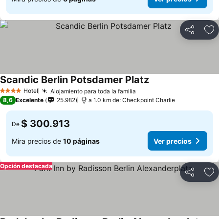
Compartir
Ag
Scandic Berlin Potsdamer Platz
Hotel
Alojamiento para toda la familia
4 Estrellas
8,6
Excelente
25.982
a 1.0 km de: Checkpoint Charlie
$ 300.913
De
Mira precios de
10 páginas
Ver precios
Opción destacada
Compartir
Ag