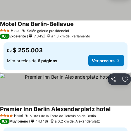
Motel One Berlin-Bellevue
Hotel
Salón galería presidencial
3 Estrellas
8,6
Excelente
7.349
a 1.3 km de: Parlamento
$ 255.003
De
Mira precios de
6 páginas
Ver precios
Compartir
Ag
Premier Inn Berlin Alexanderplatz hotel
Hotel
Vistas de la Torre de Televisión de Berlín
4 Estrellas
8,2
Muy bueno
14.148
a 0.2 km de: Alexanderplatz