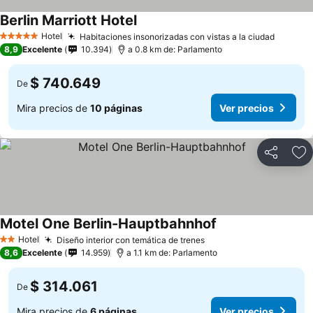
Berlin Marriott Hotel
Hotel
Habitaciones insonorizadas con vistas a la ciudad
5 Estrellas
8,9
Excelente
10.394
a 0.8 km de: Parlamento
$ 740.649
De
Mira precios de
10 páginas
Ver precios
Compartir
Ag
Motel One Berlin-Hauptbahnhof
Hotel
Diseño interior con temática de trenes
2 Estrellas
8,6
Excelente
14.959
a 1.1 km de: Parlamento
$ 314.061
De
Mira precios de
6 páginas
Ver precios