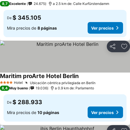
4 Estrellas
8,7
Excelente
24.675
a 2.5 km de: Calle Kurfürstendamm
$ 345.105
De
Mira precios de
8 páginas
Ver precios
Compartir
Ag
Maritim proArte Hotel Berlin
Hotel
Ubicación céntrica privilegiada en Berlín
4 Estrellas
8,4
Muy bueno
19.036
a 0.9 km de: Parlamento
$ 288.933
De
Mira precios de
10 páginas
Ver precios