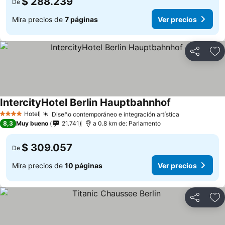
$ 288.239
De
Mira precios de
7 páginas
Ver precios
Compartir
Ag
IntercityHotel Berlin Hauptbahnhof
Hotel
Diseño contemporáneo e integración artística
4 Estrellas
8,3
Muy bueno
21.741
a 0.8 km de: Parlamento
$ 309.057
De
Mira precios de
10 páginas
Ver precios
Compartir
Ag