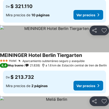
$ 321.110
De
Mira precios de
10 páginas
Ver precios
Compartir
Ag
MEININGER Hotel Berlin Tiergarten
Hotel
Aparcamiento subterráneo seguro y asequible
3 Estrellas
8,4
Muy bueno
21.838
a 1.6 km de: Estación central de tren de Berlín
$ 213.732
De
Mira precios de
2 páginas
Ver precios
Compartir
Ag