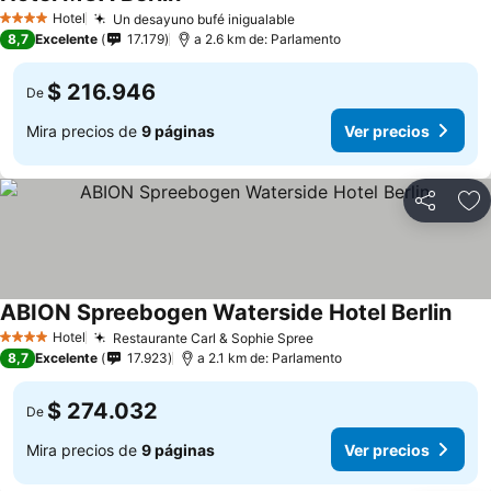
Hotel
Un desayuno bufé inigualable
4 Estrellas
8,7
Excelente
17.179
a 2.6 km de: Parlamento
$ 216.946
De
Mira precios de
9 páginas
Ver precios
Compartir
Ag
ABION Spreebogen Waterside Hotel Berlin
Hotel
Restaurante Carl & Sophie Spree
4 Estrellas
8,7
Excelente
17.923
a 2.1 km de: Parlamento
$ 274.032
De
Mira precios de
9 páginas
Ver precios