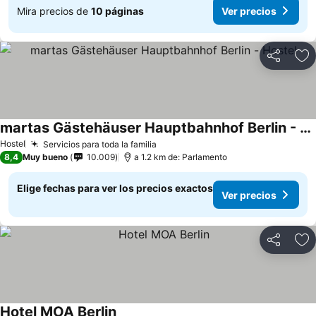
Mira precios de
10 páginas
Ver precios
Compartir
Ag
martas Gästehäuser Hauptbahnhof Berlin - Hostel
Hostel
Servicios para toda la familia
8,4
Muy bueno
10.009
a 1.2 km de: Parlamento
Elige fechas para ver los precios exactos
Ver precios
Compartir
Ag
Hotel MOA Berlin