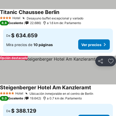
Titanic Chaussee Berlin
Hotel
Desayuno buffet excepcional y variado
4 Estrellas
8,8
Excelente
22.686
a 1.6 km de: Parlamento
$ 634.659
De
Mira precios de
10 páginas
Ver precios
Opción destacada
Compartir
Ag
Steigenberger Hotel Am Kanzleramt
Hotel
Ubicación inmejorable en el centro de Berlín
5 Estrellas
9,0
Excelente
19.642
a 0.7 km de: Parlamento
$ 388.129
De