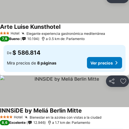
Compartir
Ag
Arte Luise Kunsthotel
Hotel
Elegante experiencia gastronómica mediterránea
3 Estrellas
7,9
Bueno
10.194
a 0.5 km de: Parlamento
$ 586.814
De
Mira precios de
8 páginas
Ver precios
Compartir
Ag
INNSiDE by Meliá Berlin Mitte
Hotel
Bienestar en la azotea con vistas a la ciudad
4 Estrellas
8,6
Excelente
12.946
a 1.7 km de: Parlamento