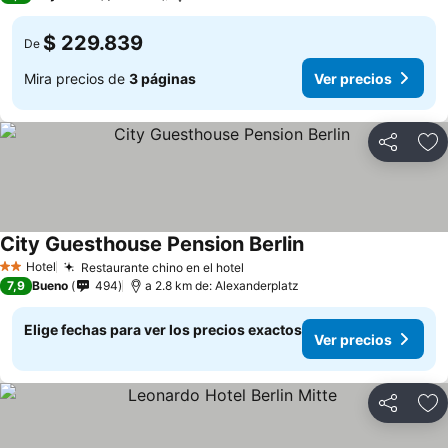
$ 229.839
De
Mira precios de
3 páginas
Ver precios
Compartir
Ag
City Guesthouse Pension Berlin
Hotel
Restaurante chino en el hotel
2 Estrellas
7,9
Bueno
494
a 2.8 km de: Alexanderplatz
Elige fechas para ver los precios exactos
Ver precios
Compartir
Ag