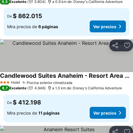
8,5
Excelente
5.804
a 0.9 km de: Disney's California Adventure
$ 862.015
De
Mira precios de
6 páginas
Ver precios
Compartir
Ag
Candlewood Suites Anaheim - Resort Area by IHG
Hotel
Piscina exterior climatizada
3 Estrellas
8,7
Excelente
4.946
a 1.3 km de: Disney's California Adventure
$ 412.198
De
Mira precios de
11 páginas
Ver precios