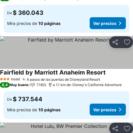
$ 360.043
De
Mira precios de
10 páginas
Ver precios
Compartir
Ag
Fairfield by Marriott Anaheim Resort
Hotel
A pasos de las puertas de Disneyland Resort
3 Estrellas
8,4
Muy bueno
7.182
a 1.1 km de: Disney's California Adventure
$ 737.544
De
Mira precios de
10 páginas
Ver precios
Compartir
Ag