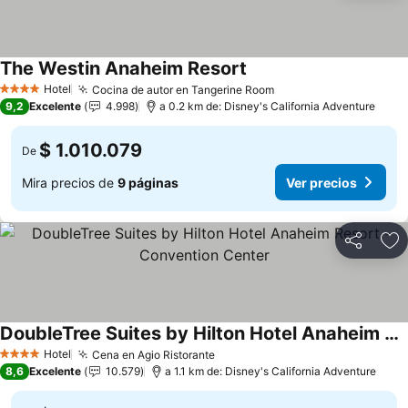
The Westin Anaheim Resort
Hotel
Cocina de autor en Tangerine Room
4 Estrellas
9,2
Excelente
4.998
a 0.2 km de: Disney's California Adventure
$ 1.010.079
De
Mira precios de
9 páginas
Ver precios
Compartir
Ag
DoubleTree Suites by Hilton Hotel Anaheim Resort - Convention Center
Hotel
Cena en Agio Ristorante
4 Estrellas
8,6
Excelente
10.579
a 1.1 km de: Disney's California Adventure