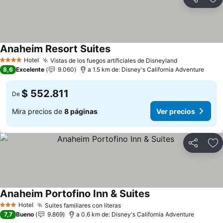
Compartir
Ag
Anaheim Resort Suites
Hotel
Vistas de los fuegos artificiales de Disneyland
4 Estrellas
8,6
Excelente
9.060
a 1.5 km de: Disney's California Adventure
$ 552.811
De
Mira precios de
8 páginas
Ver precios
Compartir
Ag
Anaheim Portofino Inn & Suites
Hotel
Suites familiares con literas
3 Estrellas
7,7
Bueno
9.869
a 0.6 km de: Disney's California Adventure