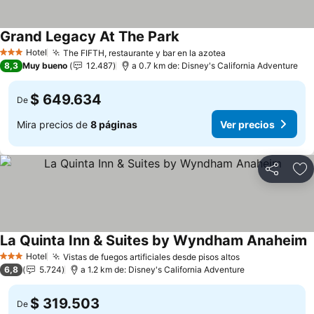
Grand Legacy At The Park
Hotel
The FIFTH, restaurante y bar en la azotea
3 Estrellas
8,3
Muy bueno
12.487
a 0.7 km de: Disney's California Adventure
$ 649.634
De
Mira precios de
8 páginas
Ver precios
Compartir
Ag
La Quinta Inn & Suites by Wyndham Anaheim
Hotel
Vistas de fuegos artificiales desde pisos altos
3 Estrellas
6,8
5.724
a 1.2 km de: Disney's California Adventure
$ 319.503
De