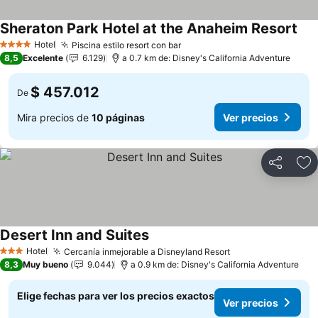
Sheraton Park Hotel at the Anaheim Resort
Hotel
Piscina estilo resort con bar
4 Estrellas
8,5
Excelente
6.129
a 0.7 km de: Disney's California Adventure
$ 457.012
De
Mira precios de
10 páginas
Ver precios
Compartir
Ag
Desert Inn and Suites
Hotel
Cercanía inmejorable a Disneyland Resort
3 Estrellas
8,3
Muy bueno
9.044
a 0.9 km de: Disney's California Adventure
Elige fechas para ver los precios exactos
Ver precios