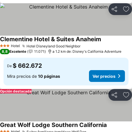
Compartir
Ag
Clementine Hotel & Suites Anaheim
Hotel
Hotel Disneyland Good Neighbor
3 Estrellas
8,8
Excelente
11.071
a 1.2 km de: Disney's California Adventure
$ 662.672
De
Mira precios de
10 páginas
Ver precios
Opción destacada
Compartir
Ag
Great Wolf Lodge Southern California
Hotel
Suites familiares temáticas Wolf Den