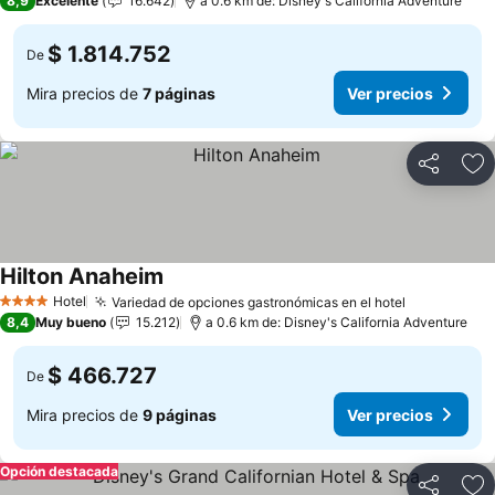
8,9
Excelente
16.642
a 0.6 km de: Disney's California Adventure
$ 1.814.752
De
Mira precios de
7 páginas
Ver precios
Compartir
Ag
Hilton Anaheim
Hotel
Variedad de opciones gastronómicas en el hotel
4 Estrellas
8,4
Muy bueno
15.212
a 0.6 km de: Disney's California Adventure
$ 466.727
De
Mira precios de
9 páginas
Ver precios
Opción destacada