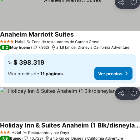
Compartir
Ag
Anaheim Marriott Suites
Hotel
Zona de restaurantes de Garden Grove
4 Estrellas
8,2
Muy bueno
7.962
a 1.9 km de: Disney's California Adventure
$ 398.319
De
Mira precios de
11 páginas
Ver precios
Compartir
Ag
Holiday Inn & Suites Anaheim (1 Blk/disneyland) By Ihg
Hotel
Restaurante y bar Onyx
3 Estrellas
7,9
Bueno
10.728
a 1.5 km de: Disney's California Adventure