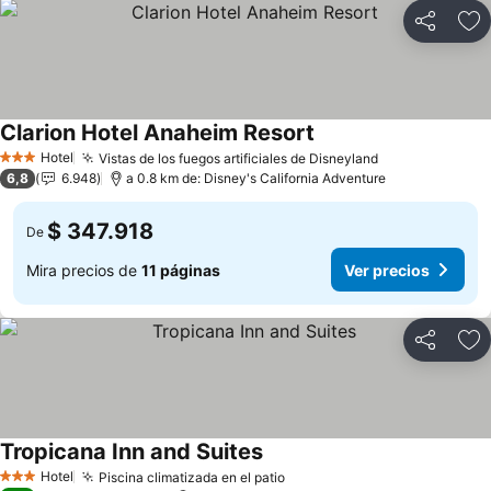
Compartir
Ag
Clarion Hotel Anaheim Resort
Hotel
Vistas de los fuegos artificiales de Disneyland
3 Estrellas
6,8
6.948
a 0.8 km de: Disney's California Adventure
$ 347.918
De
Mira precios de
11 páginas
Ver precios
Compartir
Ag
Tropicana Inn and Suites
Hotel
Piscina climatizada en el patio
3 Estrellas