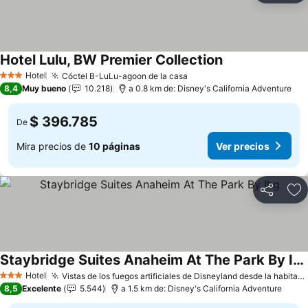
Hotel Lulu, BW Premier Collection
Hotel
Cóctel B-LuLu-agoon de la casa
3 Estrellas
8,4
Muy bueno
10.218
a 0.8 km de: Disney's California Adventure
$ 396.785
De
Mira precios de
10 páginas
Ver precios
Compartir
Ag
Staybridge Suites Anaheim At The Park By Ihg
Hotel
Vistas de los fuegos artificiales de Disneyland desde la habitación
3 Estrellas
8,5
Excelente
5.544
a 1.5 km de: Disney's California Adventure