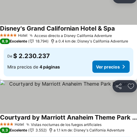
Compartir
Ag
Disney's Grand Californian Hotel & Spa
Hotel
Acceso directo a Disney California Adventure
5 Estrellas
8,9
Excelente
18.794
a 0.4 km de: Disney's California Adventure
$ 2.230.237
De
Mira precios de
4 páginas
Ver precios
Compartir
Ag
Courtyard by Marriott Anaheim Theme Park Entrance
Hotel
Vistas nocturnas de los fuegos artificiales
4 Estrellas
9,3
Excelente
3.552
a 1.1 km de: Disney's California Adventure