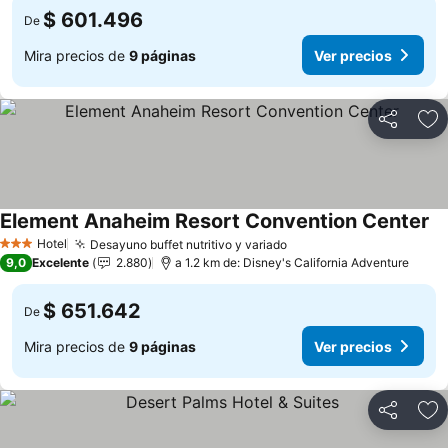
$ 601.496
De
Mira precios de
9 páginas
Ver precios
Compartir
Ag
Element Anaheim Resort Convention Center
Hotel
Desayuno buffet nutritivo y variado
3 Estrellas
9,0
Excelente
2.880
a 1.2 km de: Disney's California Adventure
$ 651.642
De
Mira precios de
9 páginas
Ver precios
Compartir
Ag