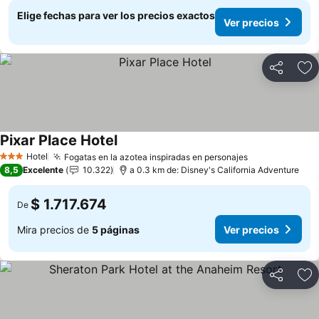
Elige fechas para ver los precios exactos
Ver precios
Compartir
Ag
Pixar Place Hotel
Hotel
Fogatas en la azotea inspiradas en personajes
3 Estrellas
8,5
Excelente
10.322
a 0.3 km de: Disney's California Adventure
$ 1.717.674
De
Mira precios de
5 páginas
Ver precios
Compartir
Ag