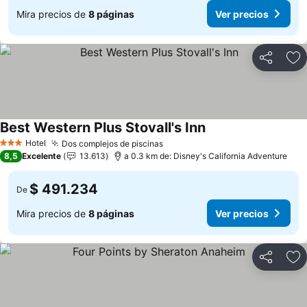
Mira precios de
8 páginas
Ver precios
Compartir
Ag
Best Western Plus Stovall's Inn
Hotel
Dos complejos de piscinas
3 Estrellas
8,5
Excelente
13.613
a 0.3 km de: Disney's California Adventure
$ 491.234
De
Mira precios de
8 páginas
Ver precios
Compartir
Ag