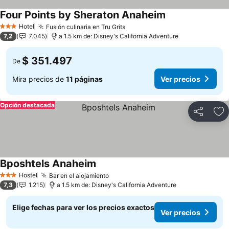
Four Points by Sheraton Anaheim
Hotel
Fusión culinaria en Tru Grits
3 Estrellas
7,2
7.045
a 1.5 km de: Disney's California Adventure
$ 351.497
De
Mira precios de
11 páginas
Ver precios
Opción destacada
Compartir
Ag
Bposhtels Anaheim
Hostel
Bar en el alojamiento
3 Estrellas
7,3
1.215
a 1.5 km de: Disney's California Adventure
Elige fechas para ver los precios exactos
Ver precios