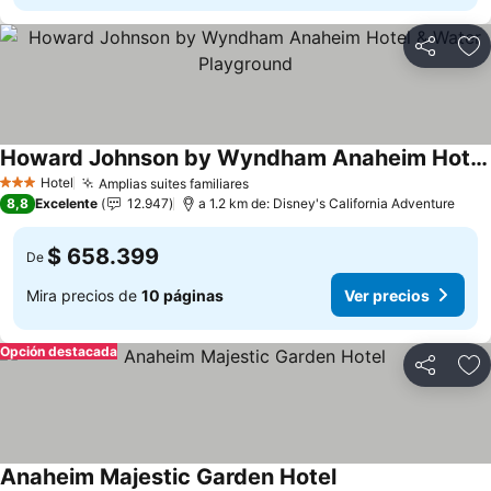
Compartir
Ag
Howard Johnson by Wyndham Anaheim Hotel & Water Playground
Hotel
Amplias suites familiares
3 Estrellas
8,8
Excelente
12.947
a 1.2 km de: Disney's California Adventure
$ 658.399
De
Mira precios de
10 páginas
Ver precios
Opción destacada
Compartir
Ag
Anaheim Majestic Garden Hotel