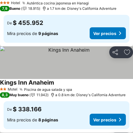
Hotel
Auténtica cocina japonesa en Hanagi
3 Estrellas
7,9
Bueno
18.915
a 1.7 km de: Disney's California Adventure
$ 455.952
De
Mira precios de
9 páginas
Ver precios
Compartir
Ag
Kings Inn Anaheim
Motel
Piscina de agua salada y spa
2 Estrellas
8,3
Muy bueno
11.942
a 0.8 km de: Disney's California Adventure
$ 338.166
De
Mira precios de
8 páginas
Ver precios