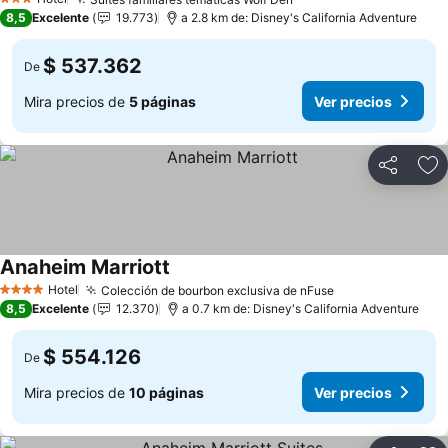
3 Estrellas
8,5
Excelente
19.773
a 2.8 km de: Disney's California Adventure
$ 537.362
De
Mira precios de
5 páginas
Ver precios
Compartir
Ag
Anaheim Marriott
Hotel
Colección de bourbon exclusiva de nFuse
4 Estrellas
8,5
Excelente
12.370
a 0.7 km de: Disney's California Adventure
$ 554.126
De
Mira precios de
10 páginas
Ver precios