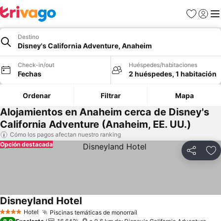
Favoritos
Iniciar 
Me
Destino
Disney's California Adventure, Anaheim
Check-in/out
Huéspedes/habitaciones
Fechas
2 huéspedes, 1 habitación
Ordenar
Filtrar
Mapa
Alojamientos en Anaheim cerca de Disney's
California Adventure (Anaheim, EE. UU.)
Cómo los pagos afectan nuestro ranking
Opción destacada
Compartir
Ag
Disneyland Hotel
Hotel
Piscinas temáticas de monorraíl
4 Estrellas