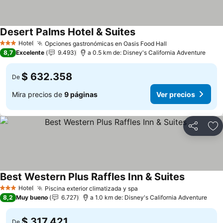
Desert Palms Hotel & Suites
Hotel
Opciones gastronómicas en Oasis Food Hall
3 Estrellas
8,7
Excelente
9.493
a 0.5 km de: Disney's California Adventure
$ 632.358
De
Mira precios de
9 páginas
Ver precios
Compartir
Ag
Best Western Plus Raffles Inn & Suites
Hotel
Piscina exterior climatizada y spa
3 Estrellas
8,2
Muy bueno
6.727
a 1.0 km de: Disney's California Adventure
$ 317.421
De