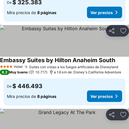
$ 325.383
De
Mira precios de
8 páginas
Ver precios
Compartir
Ag
Embassy Suites by Hilton Anaheim South
Hotel
Suites con vistas a los fuegos artificiales de Disneyland
4 Estrellas
8,2
Muy bueno
10.717
a 1.6 km de: Disney's California Adventure
$ 446.493
De
Mira precios de
8 páginas
Ver precios
Compartir
Ag