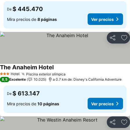
$ 445.470
De
Mira precios de
8 páginas
Ver precios
Compartir
Ag
The Anaheim Hotel
Hotel
Piscina exterior olímpica
3 Estrellas
8,5
Excelente
10.025
a 0.7 km de: Disney's California Adventure
$ 613.147
De
Mira precios de
10 páginas
Ver precios
Compartir
Ag