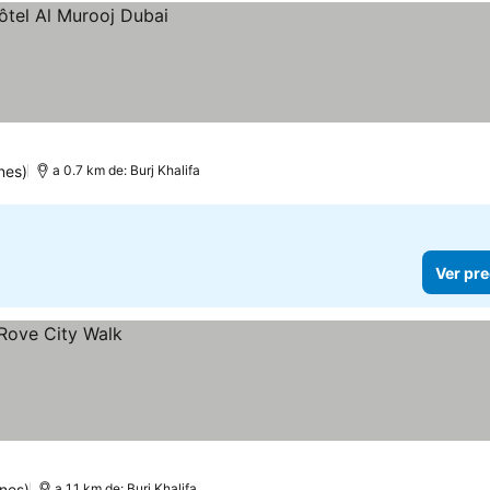
nes)
a 0.7 km de: Burj Khalifa
Ver pre
nes)
a 1.1 km de: Burj Khalifa