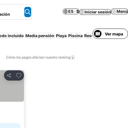
ES · $
Menú
Iniciar sesión
ación
Ver mapa
odo incluido
Media pensión
Playa
Piscina
Resort
Apartamento 
Cómo los pagos afectan nuestro ranking
Agregar a favoritos
Compartir