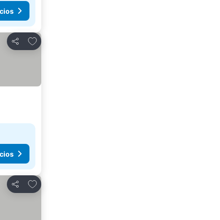
cios
Agregar a favoritos
Compartir
cios
Agregar a favoritos
Compartir