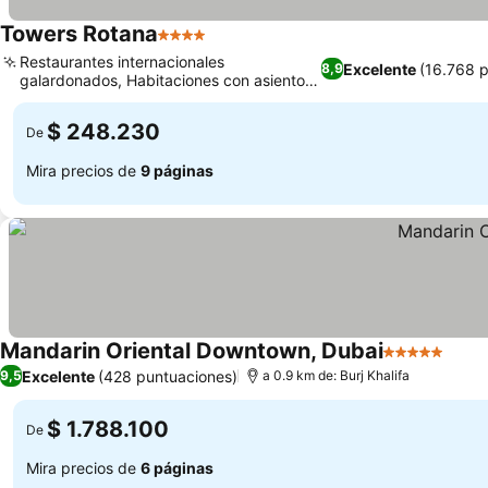
Towers Rotana
4 Estrellas
Ver precios
Restaurantes internacionales
Excelente
(16.768 p
8,9
galardonados, Habitaciones con asientos
Ver precios
únicos junto a la ventana
$ 248.230
De
Mira precios de
9 páginas
Mandarin Oriental Downtown, Dubai
5 Estrellas
Ver 
Excelente
(428 puntuaciones)
9,5
a 0.9 km de: Burj Khalifa
$ 1.788.100
De
Mira precios de
6 páginas