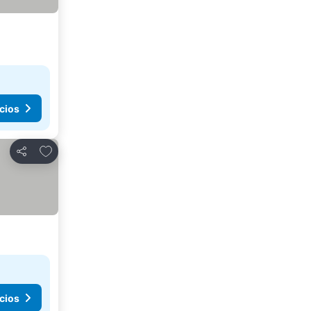
cios
Agregar a favoritos
Compartir
cios