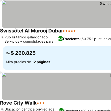
Swissôtel Al Murooj Dubai
5 Estrellas
Ver precios
Pub británico galardonado,
Excelente
(50.752 puntuacio
9,0
Servicios y comodidades para
Ver precios
familias
$ 260.825
De
Mira precios de
12 páginas
Rove City Walk
3 Estrellas
Ver precios
Ubicación céntrica privilegiada,
Excelente
(28.415 puntuacio
9,4