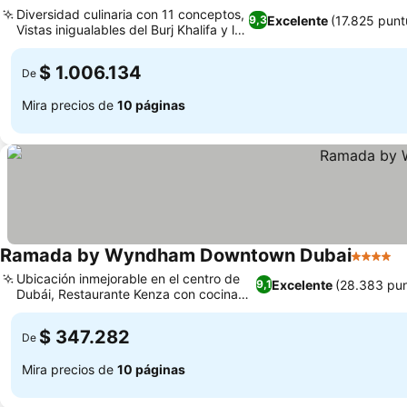
5 Estrellas
Ver precios
Diversidad culinaria con 11 conceptos,
Excelente
(17.825 punt
9,3
Vistas inigualables del Burj Khalifa y la
Ver precios
Fuente
$ 1.006.134
De
Mira precios de
10 páginas
Ramada by Wyndham Downtown Dubai
4 Estrel
V
Ubicación inmejorable en el centro de
Excelente
(28.383 pun
9,1
Dubái, Restaurante Kenza con cocina
Ver precios
internacional
$ 347.282
De
Mira precios de
10 páginas