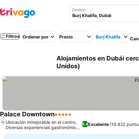
Destino
Filtros
Ordenar por
Precio
Burj Khalifa
Canc
Alojamientos en Dubái cerc
Unidos)
Palace Downtown
5 Estrellas
Ver precios
Ubicación inmejorable en el centro,
Excelente
(19.822 puntu
9,4
Diversas experiencias gastronómicas
Ver precios
de lujo