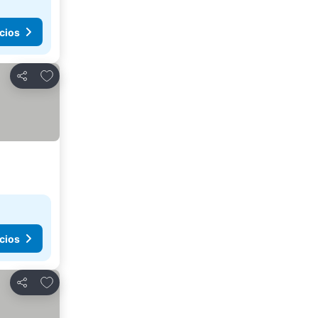
cios
Agregar a favoritos
Compartir
cios
Agregar a favoritos
Compartir