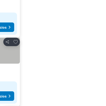
cios
Agregar a favoritos
Compartir
cios