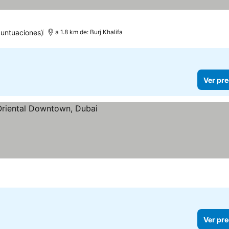
untuaciones)
a 1.8 km de: Burj Khalifa
Ver pre
precios
Ver pre