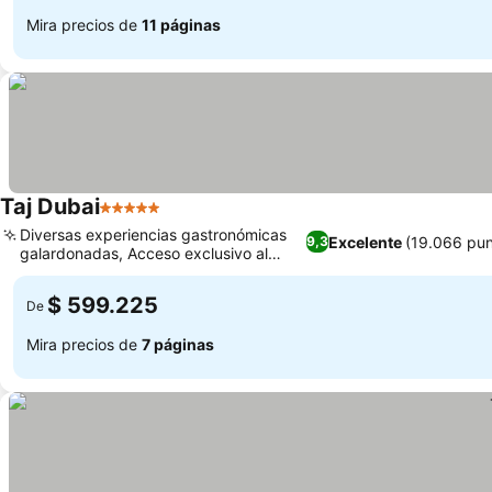
Mira precios de
11 páginas
Taj Dubai
5 Estrellas
Ver precios
Diversas experiencias gastronómicas
Excelente
(19.066 pun
9,3
galardonadas, Acceso exclusivo al
Ver precios
salón ejecutivo
$ 599.225
De
Mira precios de
7 páginas