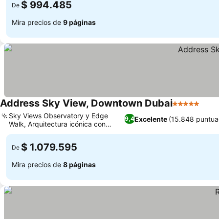
$ 994.485
De
Mira precios de
9 páginas
Address Sky View, Downtown Dubai
5 Estrellas
Ver 
Sky Views Observatory y Edge
Excelente
(15.848 puntua
9,4
Walk, Arquitectura icónica con
Ver precios
puente aéreo
$ 1.079.595
De
Mira precios de
8 páginas