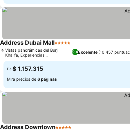
Address Dubai Mall
5 Estrellas
Ver precios
Vistas panorámicas del Burj
Excelente
(10.457 puntuac
9,4
Khalifa, Experiencias
Ver precios
gastronómicas gourmet
$ 1.157.315
De
Mira precios de
6 páginas
Address Downtown