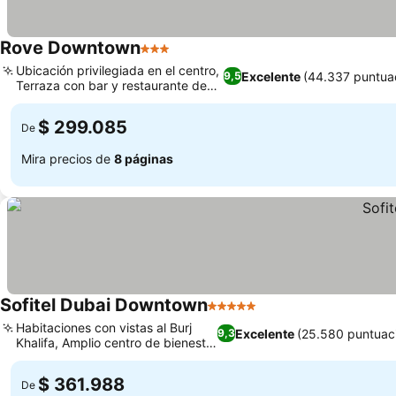
Rove Downtown
3 Estrellas
Ver precios
Ubicación privilegiada en el centro,
Excelente
(44.337 puntua
9,5
Terraza con bar y restaurante de
Ver precios
moda
$ 299.085
De
Mira precios de
8 páginas
Sofitel Dubai Downtown
5 Estrellas
Ver precios
Habitaciones con vistas al Burj
Excelente
(25.580 puntuac
9,3
Khalifa, Amplio centro de bienestar
Ver precios
y spa
$ 361.988
De