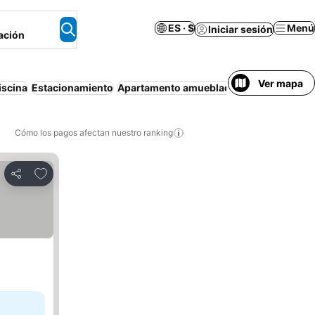
ES · $
Menú
Iniciar sesión
ación
Ver mapa
iscina
Estacionamiento
Apartamento amueblado
Aire acondicio
Cómo los pagos afectan nuestro ranking
Agregar a favoritos
Compartir