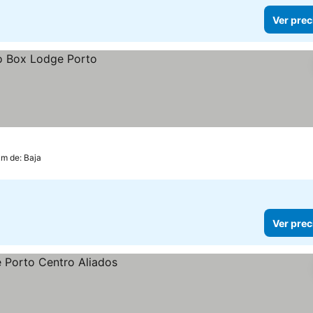
Ver prec
km de: Baja
Ver prec