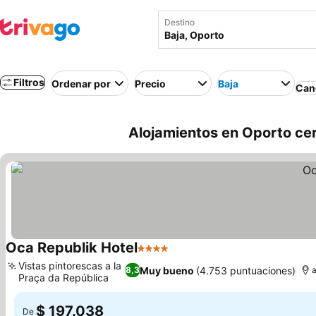
Destino
Filtros
Ordenar por
Precio
Baja
Canc
Alojamientos en Oporto cer
Oca Republik Hotel
4 Estrellas
Vistas pintorescas a la
Muy bueno
(4.753 puntuaciones)
8,3
a
Praça da República
$ 197.038
De