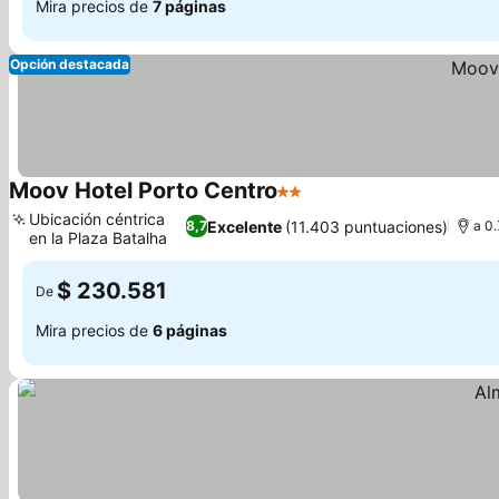
Mira precios de
7 páginas
Opción destacada
Moov Hotel Porto Centro
2 Estrellas
Ubicación céntrica
Excelente
(11.403 puntuaciones)
8,7
a 0.
en la Plaza Batalha
$ 230.581
De
Mira precios de
6 páginas