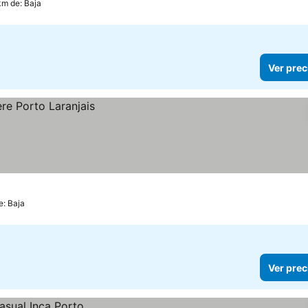
km de: Baja
Ver prec
e: Baja
Ver prec