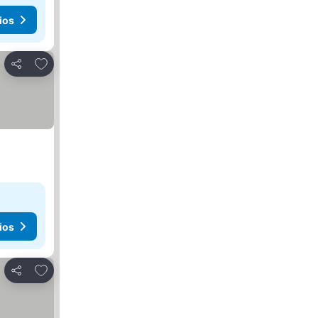
ios
Agregar a favoritos
Compartir
ios
Agregar a favoritos
Compartir