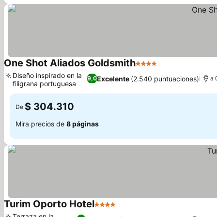
One Shot Aliados Goldsmith
4 Estrellas
Diseño inspirado en la
Excelente
(2.540 puntuaciones)
9,0
a 
filigrana portuguesa
$ 304.310
De
Mira precios de
8 páginas
Turim Oporto Hotel
4 Estrellas
Terraza en la