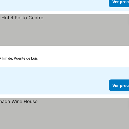
Ver prec
7 km de: Puente de Luis I
Ver prec