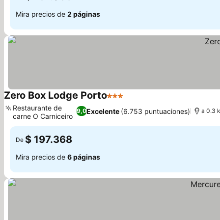
Mira precios de
2 páginas
Zero Box Lodge Porto
3 Estrellas
Restaurante de
Excelente
(6.753 puntuaciones)
9,0
a 0.3 
carne O Carniceiro
$ 197.368
De
Mira precios de
6 páginas