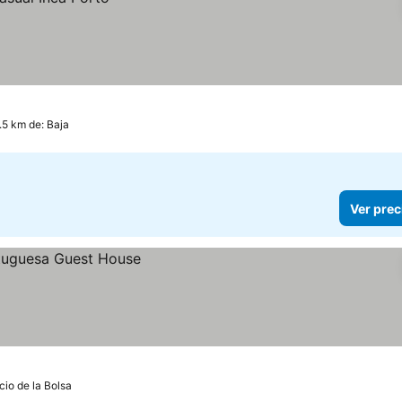
.5 km de: Baja
Ver prec
cio de la Bolsa