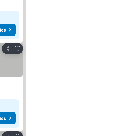
ios
Agregar a favoritos
Compartir
ios