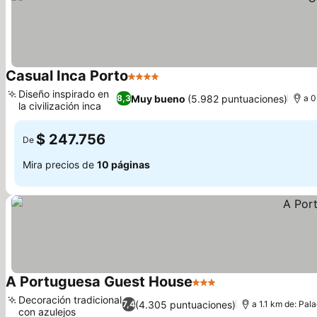
Casual Inca Porto
4 Estrellas
Diseño inspirado en
Muy bueno
(5.982 puntuaciones)
8,3
a 0
la civilización inca
$ 247.756
De
Mira precios de
10 páginas
A Portuguesa Guest House
3 Estrellas
Decoración tradicional
(4.305 puntuaciones)
7,4
a 1.1 km de: Pala
con azulejos