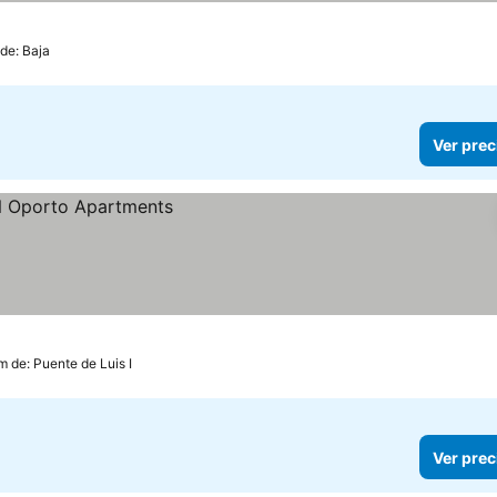
 de: Baja
Ver prec
m de: Puente de Luis I
Ver prec