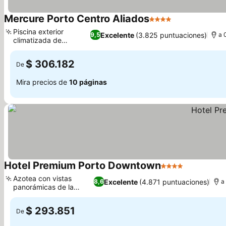
Mercure Porto Centro Aliados
4 Estrellas
Piscina exterior
Excelente
(3.825 puntuaciones)
9,5
a 
climatizada de
temporada
$ 306.182
De
Mira precios de
10 páginas
Hotel Premium Porto Downtown
4 Estrellas
Azotea con vistas
Excelente
(4.871 puntuaciones)
8,6
a
panorámicas de la
ciudad
$ 293.851
De