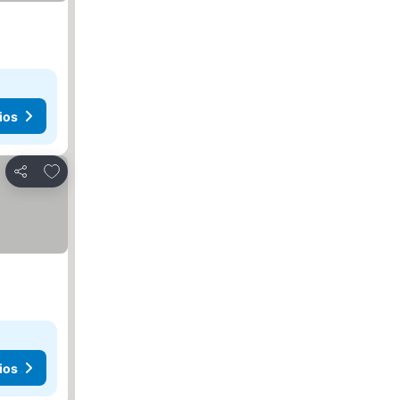
ios
Agregar a favoritos
Compartir
ios