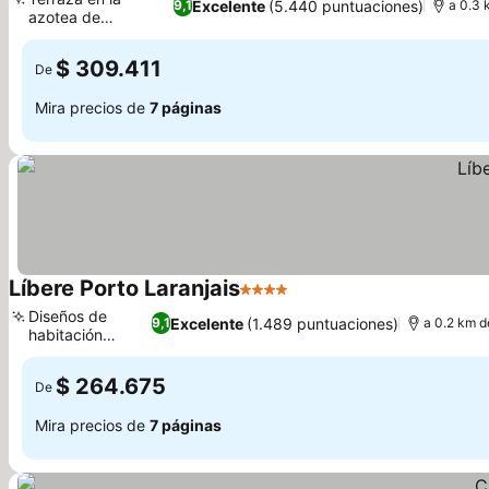
Excelente
(5.440 puntuaciones)
9,1
a 0.3 
azotea de
temporada
$ 309.411
De
Mira precios de
7 páginas
Líbere Porto Laranjais
4 Estrellas
Diseños de
Excelente
(1.489 puntuaciones)
9,1
a 0.2 km d
habitación
únicos
$ 264.675
De
Mira precios de
7 páginas