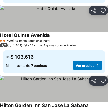
Compartir
Ag
Hotel Quinta Avenida
Hotel
Restaurante en el hotel
2 Estrellas
7,2
1.403
a 1.1 km de: Algo más que un Pueblo
$ 103.616
De
Mira precios de
7 páginas
Ver precios
Compartir
Ag
Hilton Garden Inn San Jose La Sabana