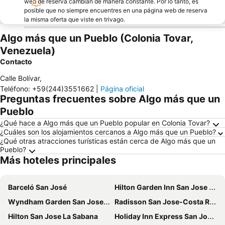
web de reserva cambian de manera constante. Por lo tanto, es
posible que no siempre encuentres en una página web de reserva
la misma oferta que viste en trivago.
Algo más que un Pueblo (Colonia Tovar,
Venezuela)
Contacto
Calle Bolívar
,
Teléfono
:
+59(244)3551662
|
Página oficial
Preguntas frecuentes sobre Algo más que un
Pueblo
¿Qué hace a Algo más que un Pueblo popular en Colonia Tovar?
¿Cuáles son los alojamientos cercanos a Algo más que un Pueblo?
¿Qué otras atracciones turísticas están cerca de Algo más que un
Pueblo?
Más hoteles principales
Barceló San José
Hilton Garden Inn San Jose La Sabana
Wyndham Garden San Jose Escazu
Radisson San Jose-Costa Rica
Hilton San Jose La Sabana
Holiday Inn Express San Jose Forum by IHG