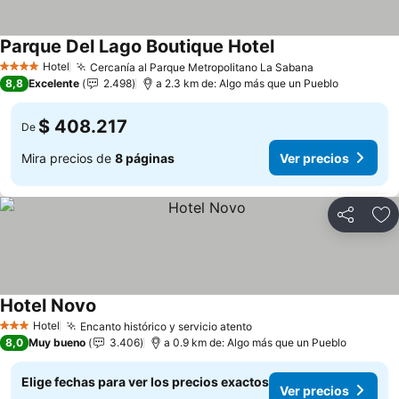
Parque Del Lago Boutique Hotel
Hotel
Cercanía al Parque Metropolitano La Sabana
4 Estrellas
8,8
Excelente
2.498
a 2.3 km de: Algo más que un Pueblo
$ 408.217
De
Mira precios de
8 páginas
Ver precios
Compartir
Ag
Hotel Novo
Hotel
Encanto histórico y servicio atento
3 Estrellas
8,0
Muy bueno
3.406
a 0.9 km de: Algo más que un Pueblo
Elige fechas para ver los precios exactos
Ver precios