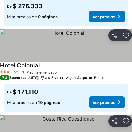
$ 276.333
De
Mira precios de
9 páginas
Ver precios
Compartir
Ag
Hotel Colonial
Hotel
Piscina en el patio
3 Estrellas
7,8
Bueno
2.579
a 0.8 km de: Algo más que un Pueblo
$ 171.110
De
Mira precios de
10 páginas
Ver precios
Compartir
Ag