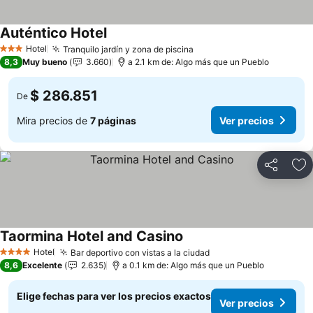
Auténtico Hotel
Hotel
Tranquilo jardín y zona de piscina
3 Estrellas
8,3
Muy bueno
3.660
a 2.1 km de: Algo más que un Pueblo
$ 286.851
De
Mira precios de
7 páginas
Ver precios
Compartir
Ag
Taormina Hotel and Casino
Hotel
Bar deportivo con vistas a la ciudad
4 Estrellas
8,6
Excelente
2.635
a 0.1 km de: Algo más que un Pueblo
Elige fechas para ver los precios exactos
Ver precios