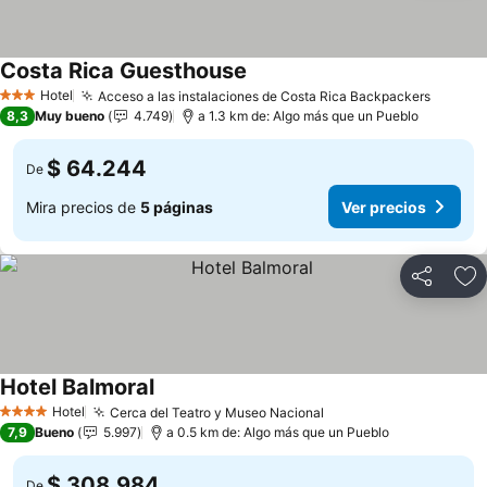
Costa Rica Guesthouse
Hotel
Acceso a las instalaciones de Costa Rica Backpackers
3 Estrellas
8,3
Muy bueno
4.749
a 1.3 km de: Algo más que un Pueblo
$ 64.244
De
Mira precios de
5 páginas
Ver precios
Compartir
Ag
Hotel Balmoral
Hotel
Cerca del Teatro y Museo Nacional
4 Estrellas
7,9
Bueno
5.997
a 0.5 km de: Algo más que un Pueblo
$ 308.984
De