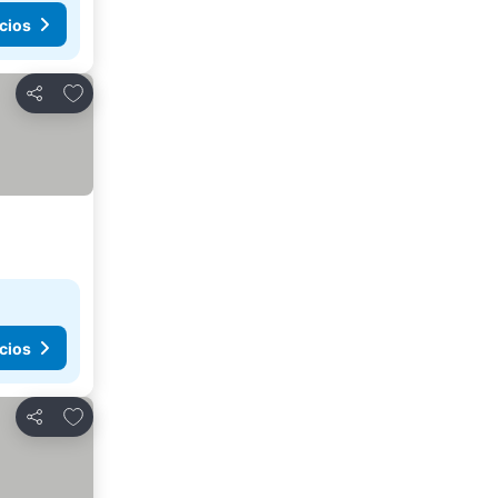
cios
Agregar a favoritos
Compartir
cios
Agregar a favoritos
Compartir