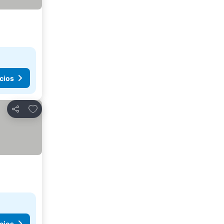
cios
Agregar a favoritos
Compartir
cios