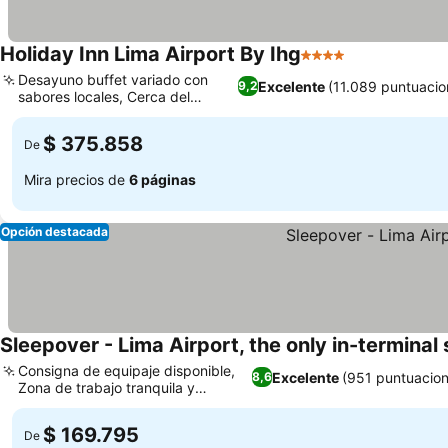
Holiday Inn Lima Airport By Ihg
4 Estrellas
Desayuno buffet variado con
Excelente
(11.089 puntuacio
9,2
sabores locales, Cerca del
aeropuerto
$ 375.858
De
Mira precios de
6 páginas
Opción destacada
Sleepover - Lima Airport, the only in-terminal
Consigna de equipaje disponible,
Excelente
(951 puntuacion
8,6
Zona de trabajo tranquila y
dedicada
$ 169.795
De