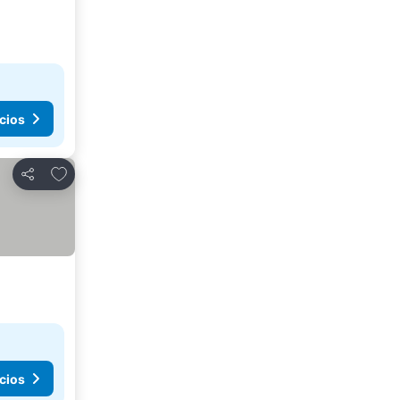
cios
Agregar a favoritos
Compartir
cios