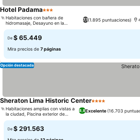
Hotel Padama
3 Estrellas
Habitaciones con bañera de
(1.895 puntuaciones)
7,1
hidromasaje, Desayuno en la
habitación
$ 65.449
De
Mira precios de
7 páginas
Opción destacada
Sheraton Lima Historic Center
4 Estrellas
Habitaciones amplias con vistas a
Excelente
(16.703 puntua
8,8
la ciudad, Piscina exterior de
temporada
$ 291.563
De
Mira precios de
12 páginas