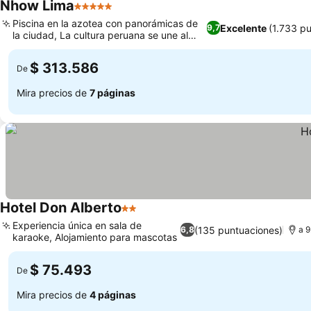
Nhow Lima
5 Estrellas
Piscina en la azotea con panorámicas de
Excelente
(1.733 p
9,7
la ciudad, La cultura peruana se une al
diseño pop art
$ 313.586
De
Mira precios de
7 páginas
Hotel Don Alberto
2 Estrellas
Experiencia única en sala de
(135 puntuaciones)
6,8
a 9
karaoke, Alojamiento para mascotas
$ 75.493
De
Mira precios de
4 páginas