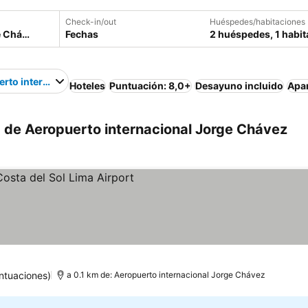
Check-in/out
Huéspedes/habitaciones
Fechas
2 huéspedes, 1 habit
rto internacional Jorge Chávez
Hoteles
Puntuación: 8,0+
Desayuno incluido
Apa
 de Aeropuerto internacional Jorge Chávez
ntuaciones)
a 0.1 km de: Aeropuerto internacional Jorge Chávez