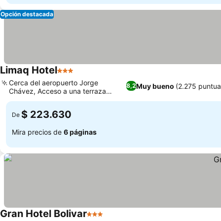
Opción destacada
Limaq Hotel
3 Estrellas
Cerca del aeropuerto Jorge
Muy bueno
(2.275 puntua
8,2
Chávez, Acceso a una terraza
solárium relajante
$ 223.630
De
Mira precios de
6 páginas
Gran Hotel Bolivar
3 Estrellas