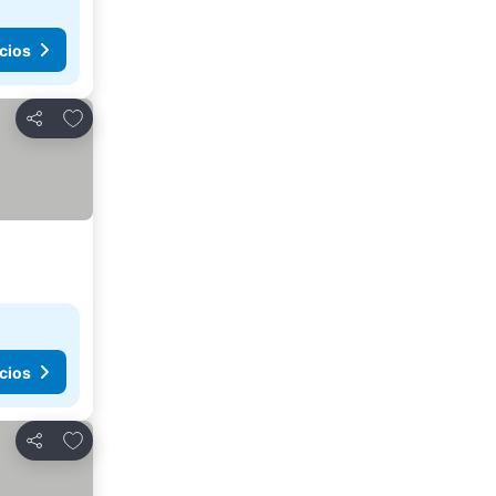
cios
Agregar a favoritos
Compartir
cios
Agregar a favoritos
Compartir