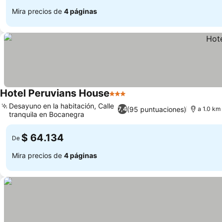
Mira precios de
4 páginas
Hotel Peruvians House
3 Estrellas
Desayuno en la habitación, Calle
(95 puntuaciones)
7,4
a 1.0 km
tranquila en Bocanegra
$ 64.134
De
Mira precios de
4 páginas