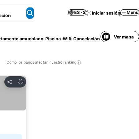
ES · $
Menú
Iniciar sesión
ación
Ver mapa
rtamento amueblado
Piscina
Wifi
Cancelación gratuita
Aire aco
Cómo los pagos afectan nuestro ranking
Agregar a favoritos
Compartir