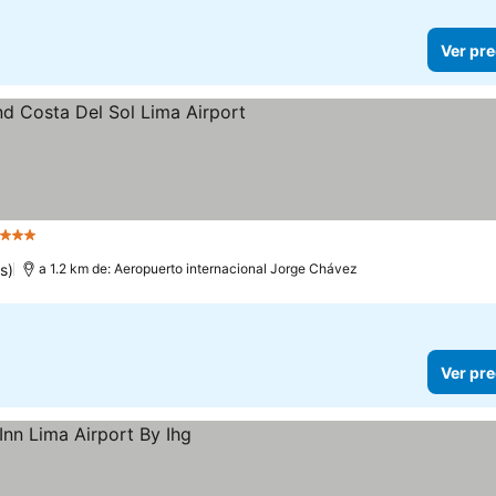
Ver pre
strellas
s)
a 1.2 km de: Aeropuerto internacional Jorge Chávez
Ver pre