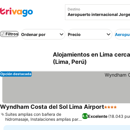
Destino
Filtros
Ordenar por
Precio
Aeropue
Alojamientos en Lima cerca
(Lima, Perú)
Opción destacada
Wyndham Costa del Sol Lima Airport
4 Estrellas
Suites amplias con bañera de
Excelente
(18.043 pu
8,5
hidromasaje, Instalaciones amplias para
negocios y eventos