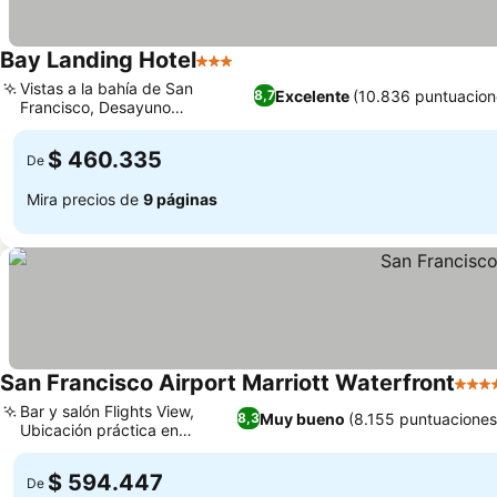
Bay Landing Hotel
3 Estrellas
Ver precios
Vistas a la bahía de San
Excelente
(10.836 puntuacion
8,7
Francisco, Desayuno
Ver precios
continental de lujo
$ 460.335
De
Mira precios de
9 páginas
San Francisco Airport Marriott Waterfront
4 Est
Bar y salón Flights View,
Muy bueno
(8.155 puntuaciones
8,3
Ubicación práctica en
Ver precios
Burlingame
$ 594.447
De