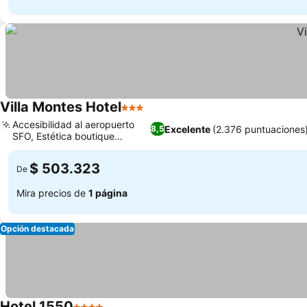
Villa Montes Hotel
3 Estrellas
Ver precios
Accesibilidad al aeropuerto
Excelente
(2.376 puntuaciones
8,5
SFO, Estética boutique
Ver precios
europea
$ 503.323
De
Mira precios de
1 página
Opción destacada
Hotel 1550