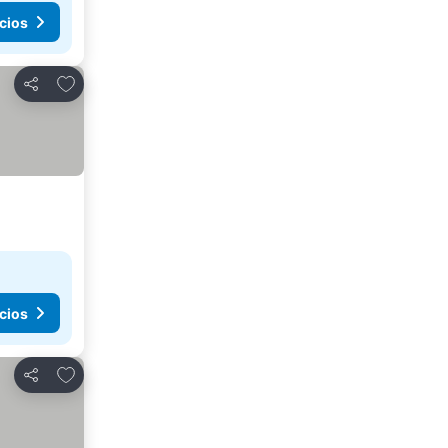
cios
Agregar a favoritos
Compartir
cios
Agregar a favoritos
Compartir