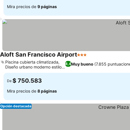
Mira precios de
9 páginas
Aloft San Francisco Airport
3 Estrellas
Ver precios
Piscina cubierta climatizada,
Muy bueno
(7.855 puntuacion
8,4
Diseño urbano moderno estilo
Ver precios
loft
$ 750.583
De
Mira precios de
8 páginas
Opción destacada