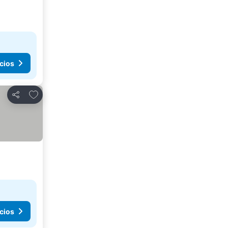
cios
Agregar a favoritos
Compartir
cios