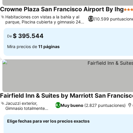
Crowne Plaza San Francisco Airport By Ihg
4 Es
Habitaciones con vistas a la bahía y al
(10.599 puntuacion
7,3
parque, Piscina cubierta y gimnasio 24
Ver precios
horas
$ 395.544
De
Mira precios de
11 páginas
Fairfield Inn & Suites by Marriott San Francisc
Jacuzzi exterior,
Muy bueno
(2.827 puntuaciones)
8,1
Gimnasio totalmente
Ver precios
equipado
Elige fechas para ver los precios exactos