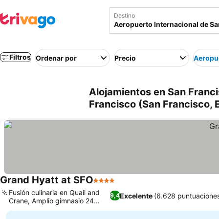
Destino
Filtros
Ordenar por
Precio
Aeropue
Alojamientos en San Franci
Francisco (San Francisco, E
Grand Hyatt at SFO
4 Estrellas
Ver precios
Fusión culinaria en Quail and
Excelente
(6.628 puntuacione
9,4
Crane, Amplio gimnasio 24
Ver precios
horas