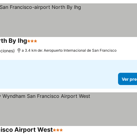
th By Ihg
3 Estrellas
Ver precios
ciones)
a 3.4 km de: Aeropuerto Internacional de San Francisco
Ver pre
isco Airport West
3 Estrellas
Ver precios