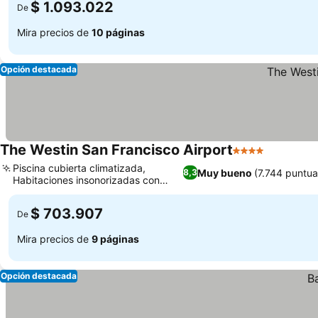
$ 1.093.022
De
Mira precios de
10 páginas
Opción destacada
The Westin San Francisco Airport
4 Estrellas
Ver preci
Piscina cubierta climatizada,
Muy bueno
(7.744 puntua
8,3
Habitaciones insonorizadas con
Ver precios
vistas a la pista
$ 703.907
De
Mira precios de
9 páginas
Opción destacada