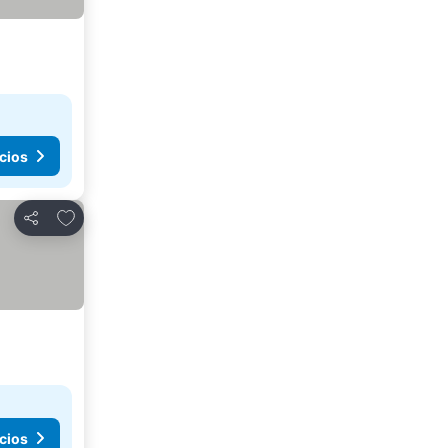
cios
Agregar a favoritos
Compartir
cios