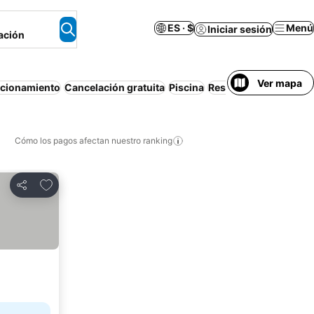
ES · $
Menú
Iniciar sesión
ación
Ver mapa
acionamiento
Cancelación gratuita
Piscina
Resort
Apartamento 
Cómo los pagos afectan nuestro ranking
Agregar a favoritos
Compartir