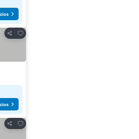
cios
Agregar a favoritos
Compartir
cios
Agregar a favoritos
Compartir