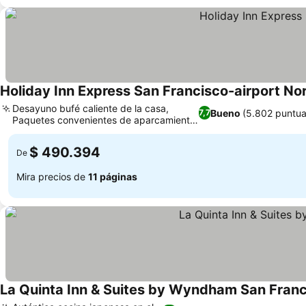
Holiday Inn Express San Francisco-airport Nor
Desayuno bufé caliente de la casa,
Bueno
(5.802 puntua
7,7
Paquetes convenientes de aparcamiento
Ver precios
y estancia
$ 490.394
De
Mira precios de
11 páginas
La Quinta Inn & Suites by Wyndham San Franc