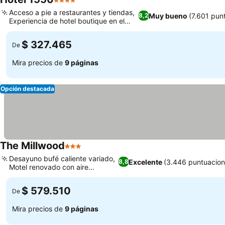
4 Estrellas
Ver precios
Acceso a pie a restaurantes y tiendas,
Muy bueno
(7.601 pun
8,2
Experiencia de hotel boutique en el
Ver precios
aeropuerto
$ 327.465
De
Mira precios de
9 páginas
Opción destacada
The Millwood
3 Estrellas
Ver precios
Desayuno bufé caliente variado,
Excelente
(3.446 puntuacion
8,8
Motel renovado con aire
Ver precios
boutique
$ 579.510
De
Mira precios de
9 páginas