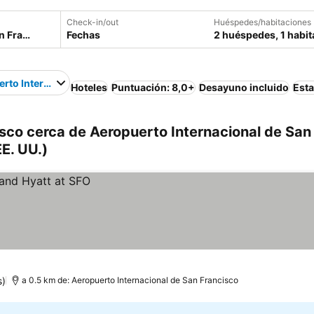
Check-in/out
Huéspedes/habitaciones
Fechas
2 huéspedes, 1 habit
rto Internacional de San Francisco
Hoteles
Puntuación: 8,0+
Desayuno incluido
Est
sco cerca de Aeropuerto Internacional de San
E. UU.)
s)
a 0.5 km de: Aeropuerto Internacional de San Francisco