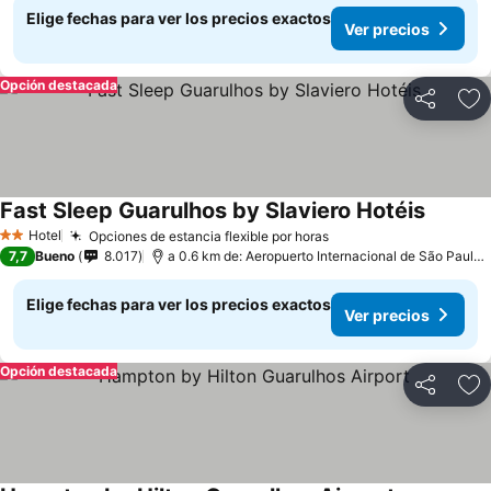
Elige fechas para ver los precios exactos
Ver precios
Opción destacada
Compartir
Ag
Fast Sleep Guarulhos by Slaviero Hotéis
Hotel
Opciones de estancia flexible por horas
2 Estrellas
7,7
Bueno
8.017
a 0.6 km de: Aeropuerto Internacional de São Paulo-Guarulhos
Elige fechas para ver los precios exactos
Ver precios
Opción destacada
Compartir
Ag