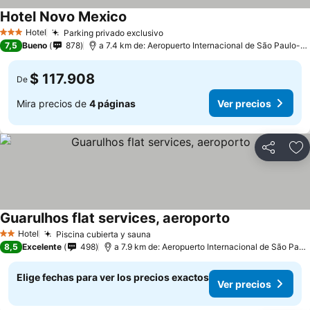
Hotel Novo Mexico
Hotel
Parking privado exclusivo
3 Estrellas
7,5
Bueno
878
a 7.4 km de: Aeropuerto Internacional de São Paulo-Guarulhos
$ 117.908
De
Mira precios de
4 páginas
Ver precios
Compartir
Ag
Guarulhos flat services, aeroporto
Hotel
Piscina cubierta y sauna
2 Estrellas
8,5
Excelente
498
a 7.9 km de: Aeropuerto Internacional de São Paulo-Guarulhos
Elige fechas para ver los precios exactos
Ver precios