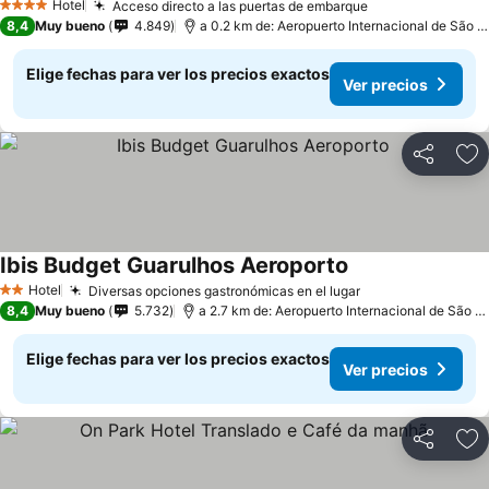
Hotel
Acceso directo a las puertas de embarque
4 Estrellas
8,4
Muy bueno
4.849
a 0.2 km de: Aeropuerto Internacional de São Paulo-Guarulhos
Elige fechas para ver los precios exactos
Ver precios
Compartir
Ag
Ibis Budget Guarulhos Aeroporto
Hotel
Diversas opciones gastronómicas en el lugar
2 Estrellas
8,4
Muy bueno
5.732
a 2.7 km de: Aeropuerto Internacional de São Paulo-Guarulhos
Elige fechas para ver los precios exactos
Ver precios
Compartir
Ag