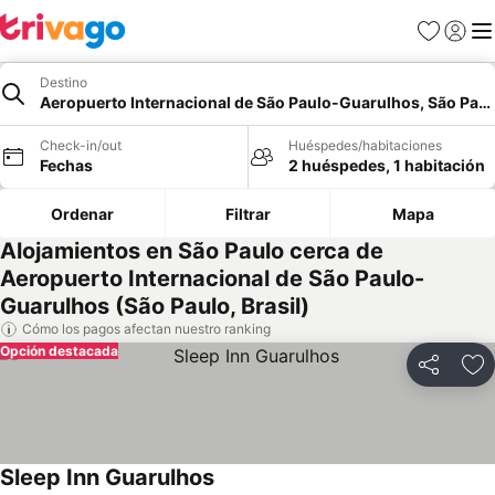
Favoritos
Iniciar 
Me
Destino
Aeropuerto Internacional de São Paulo-Guarulhos, São Paul
Check-in/out
Huéspedes/habitaciones
Fechas
2 huéspedes, 1 habitación
Ordenar
Filtrar
Mapa
Alojamientos en São Paulo cerca de
Aeropuerto Internacional de São Paulo-
Guarulhos (São Paulo, Brasil)
Cómo los pagos afectan nuestro ranking
Opción destacada
Compartir
Ag
Sleep Inn Guarulhos