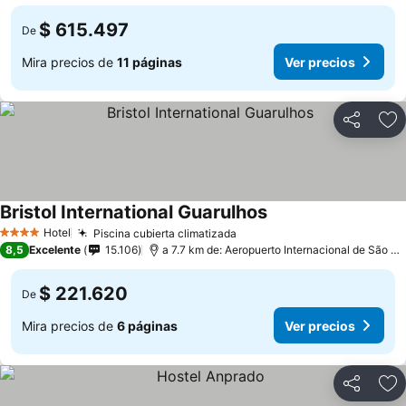
$ 615.497
De
Mira precios de
11 páginas
Ver precios
Compartir
Ag
Bristol International Guarulhos
Hotel
Piscina cubierta climatizada
4 Estrellas
8,5
Excelente
15.106
a 7.7 km de: Aeropuerto Internacional de São Paulo-Guarulhos
$ 221.620
De
Mira precios de
6 páginas
Ver precios
Compartir
Ag