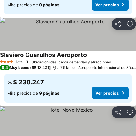
Mira precios de
9 páginas
Ver precios
Compartir
Ag
Slaviero Guarulhos Aeroporto
Hotel
Ubicación ideal cerca de tiendas y atracciones
4 Estrellas
8,4
Muy bueno
13.431
a 7.9 km de: Aeropuerto Internacional de São Paulo-Guarulhos
$ 230.247
De
Mira precios de
9 páginas
Ver precios
Compartir
Ag