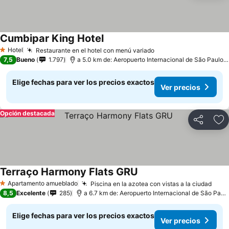
Cumbipar King Hotel
Hotel
Restaurante en el hotel con menú variado
1 Estrellas
7,5
Bueno
1.797
a 5.0 km de: Aeropuerto Internacional de São Paulo-Guarulhos
Elige fechas para ver los precios exactos
Ver precios
Opción destacada
Compartir
Ag
Terraço Harmony Flats GRU
Apartamento amueblado
Piscina en la azotea con vistas a la ciudad
1 Estrellas
8,5
Excelente
285
a 6.7 km de: Aeropuerto Internacional de São Paulo-Guarulhos
Elige fechas para ver los precios exactos
Ver precios