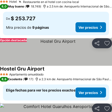
Hotel
Restaurante en el hotel con cocina local
3 Estrellas
8,0
Muy bueno
18.749
a 2.5 km de: Aeropuerto Internacional de São Paulo-Guarulhos
$ 253.727
De
Mira precios de
9 páginas
Ver precios
Opción destacada
Compartir
Ag
Hostel Gru Airport
Apartamento amueblado
3 Estrellas
8,6
Excelente
17
a 2.3 km de: Aeropuerto Internacional de São Paulo-Guarulhos
Elige fechas para ver los precios exactos
Ver precios
Compartir
Ag