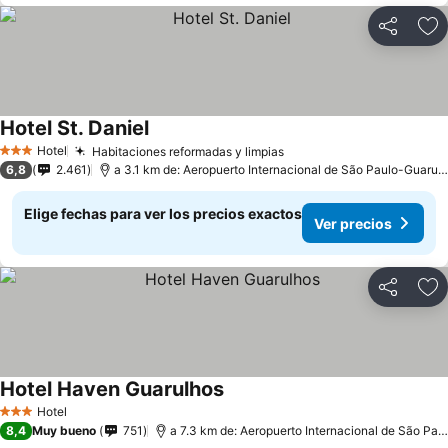
Compartir
Ag
Hotel St. Daniel
Hotel
Habitaciones reformadas y limpias
3 Estrellas
6,8
2.461
a 3.1 km de: Aeropuerto Internacional de São Paulo-Guarulhos
Elige fechas para ver los precios exactos
Ver precios
Compartir
Ag
Hotel Haven Guarulhos
Hotel
3 Estrellas
8,4
Muy bueno
751
a 7.3 km de: Aeropuerto Internacional de São Paulo-Guarulhos