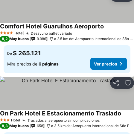
Comfort Hotel Guarulhos Aeroporto
Hotel
Desayuno buffet variado
4 Estrellas
8,2
Muy bueno
9.986
a 2.5 km de: Aeropuerto Internacional de São Paulo-Guarulhos
$ 265.121
De
Mira precios de
6 páginas
Ver precios
Compartir
Ag
On Park Hotel E Estacionamento Traslado
Hotel
Traslados al aeropuerto sin complicaciones
3 Estrellas
8,3
Muy bueno
658
a 3.5 km de: Aeropuerto Internacional de São Paulo-Guarulhos