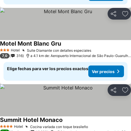
Compartir
Ag
Motel Mont Blanc Gru
Hotel
Suite Diamante con detalles especiales
3 Estrellas
7,0
316
a 4.1 km de: Aeropuerto Internacional de São Paulo-Guarulhos
Elige fechas para ver los precios exactos
Ver precios
Compartir
Ag
Summit Hotel Monaco
Hotel
Cocina variada con toque brasileño
4 Estrellas