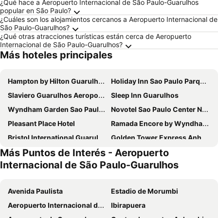
¿Qué hace a Aeropuerto Internacional de São Paulo-Guarulhos
popular en São Paulo?
¿Cuáles son los alojamientos cercanos a Aeropuerto Internacional de
São Paulo-Guarulhos?
¿Qué otras atracciones turísticas están cerca de Aeropuerto
Internacional de São Paulo-Guarulhos?
Más hoteles principales
Hampton by Hilton Guarulhos Airport
Holiday Inn Sao Paulo Parque Anhembi By Ihg
Slaviero Guarulhos Aeroporto
Sleep Inn Guarulhos
Wyndham Garden Sao Paulo Convention Nortel
Novotel Sao Paulo Center Norte
Pleasant Place Hotel
Ramada Encore by Wyndham Sao Paulo Tiradentes
Bristol International Guarulhos
Golden Tower Express Anhembi by Fênix Hotéis
Más Puntos de Interés - Aeropuerto
São Paulo Tatuape, by Meliá
Pullman São Paulo Guarulhos Airport
Internacional de São Paulo-Guarulhos
Best Guest Hotel Expo Anhembi
Floresta Hotel
Ibis Budget Guarulhos Aeroporto
Hotel Mega Polo
Avenida Paulista
Estadio de Morumbi
North Palace Hotel
Total Hotel
Aeropuerto Internacional de São Paulo-Guarulhos
Ibirapuera
ibis Sao Paulo Tatuape
Hotel Panamby Guarulhos