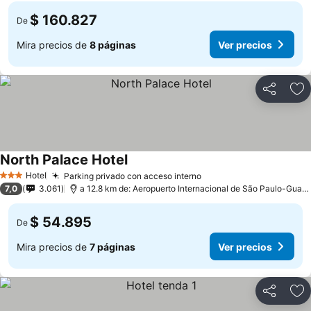
$ 160.827
De
Mira precios de
8 páginas
Ver precios
Compartir
Ag
North Palace Hotel
Hotel
Parking privado con acceso interno
3 Estrellas
7,0
3.061
a 12.8 km de: Aeropuerto Internacional de São Paulo-Guarulhos
$ 54.895
De
Mira precios de
7 páginas
Ver precios
Compartir
Ag