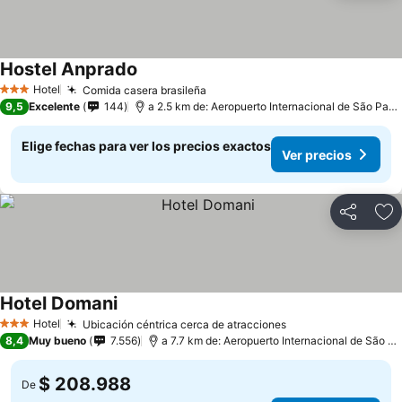
Hostel Anprado
Hotel
Comida casera brasileña
3 Estrellas
9,5
Excelente
144
a 2.5 km de: Aeropuerto Internacional de São Paulo-Guarulhos
Elige fechas para ver los precios exactos
Ver precios
Compartir
Ag
Hotel Domani
Hotel
Ubicación céntrica cerca de atracciones
3 Estrellas
8,4
Muy bueno
7.556
a 7.7 km de: Aeropuerto Internacional de São Paulo-Guarulhos
$ 208.988
De