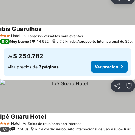
Compartir
Ag
ibis Guarulhos
Hotel
Espacios versátiles para eventos
3 Estrellas
8,0
Muy bueno
14.952
a 7.9 km de: Aeropuerto Internacional de São Paulo-Guarulhos
$ 254.782
De
Mira precios de
7 páginas
Ver precios
Compartir
Ag
Ipê Guaru Hotel
Hotel
Salas de reuniones con internet
3 Estrellas
7,3
2.503
a 7.9 km de: Aeropuerto Internacional de São Paulo-Guarulhos