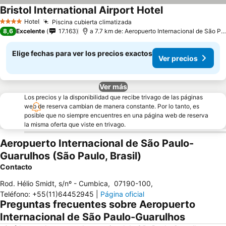
Bristol International Airport Hotel
Hotel
Piscina cubierta climatizada
4 Estrellas
8,6
Excelente
17.163
a 7.7 km de: Aeropuerto Internacional de São Paulo-Guarulhos
Elige fechas para ver los precios exactos
Ver precios
Ver más
Los precios y la disponibilidad que recibe trivago de las páginas
web de reserva cambian de manera constante. Por lo tanto, es
posible que no siempre encuentres en una página web de reserva
la misma oferta que viste en trivago.
Aeropuerto Internacional de São Paulo-
Guarulhos (São Paulo, Brasil)
Contacto
Rod. Hélio Smidt, s/nº - Cumbica
,
07190-100
,
Teléfono
:
+55(11)64452945
|
Página oficial
Preguntas frecuentes sobre Aeropuerto
Internacional de São Paulo-Guarulhos