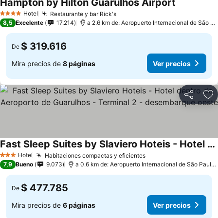
Hampton by Hilton Guarulhos Airport
Hotel
Restaurante y bar Rick's
4 Estrellas
8,5
Excelente
17.214
a 2.6 km de: Aeropuerto Internacional de São Paulo-Guarulhos
$ 319.616
De
Mira precios de
8 páginas
Ver precios
Compartir
Ag
Fast Sleep Suites by Slaviero Hoteis - Hotel dentro do Aeroporto de Guarulhos - Terminal 2 - desembarque oeste
Hotel
Habitaciones compactas y eficientes
3 Estrellas
7,9
Bueno
9.073
a 0.6 km de: Aeropuerto Internacional de São Paulo-Guarulhos
$ 477.785
De
Mira precios de
6 páginas
Ver precios