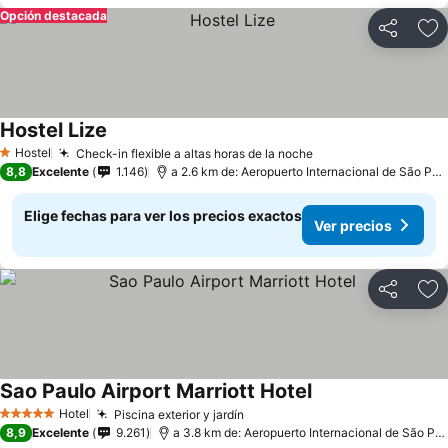
Opción destacada
Compartir
Ag
Hostel Lize
Hostel
Check-in flexible a altas horas de la noche
1 Estrellas
8,8
Excelente
1.146
a 2.6 km de: Aeropuerto Internacional de São Paulo-Guarulhos
Elige fechas para ver los precios exactos
Ver precios
Compartir
Ag
Sao Paulo Airport Marriott Hotel
Hotel
Piscina exterior y jardín
5 Estrellas
8,9
Excelente
9.261
a 3.8 km de: Aeropuerto Internacional de São Paulo-Guarulhos