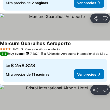
Mira precios de
2 páginas
Ver precios
Compartir
Ag
Mercure Guarulhos Aeroporto
Hotel
Cerca de sitios de interés
4 Estrellas
8,3
Muy bueno
7.282
a 7.9 km de: Aeropuerto Internacional de São Paulo-Guarulhos
$ 258.823
De
Mira precios de
11 páginas
Ver precios
Compartir
Ag