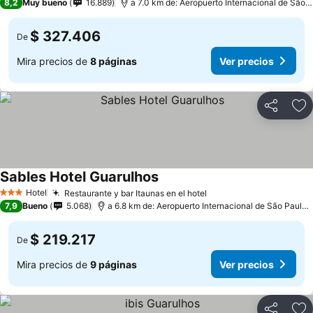
8,2
Muy bueno
16.889
a 7.0 km de: Aeropuerto Internacional de São Paulo-Guarulhos
$ 327.406
De
Mira precios de
8 páginas
Ver precios
Compartir
Ag
Sables Hotel Guarulhos
Hotel
Restaurante y bar Itaunas en el hotel
3 Estrellas
7,9
Bueno
5.068
a 6.8 km de: Aeropuerto Internacional de São Paulo-Guarulhos
$ 219.217
De
Mira precios de
9 páginas
Ver precios