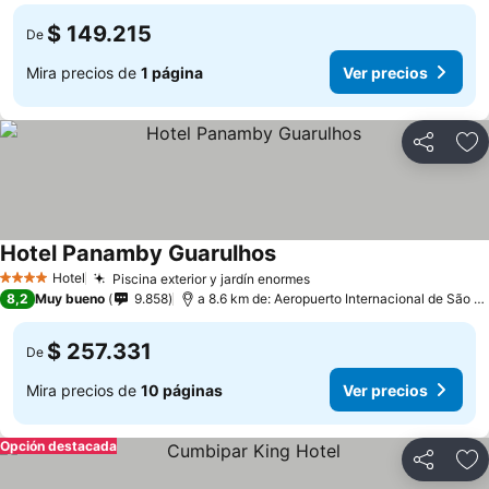
$ 149.215
De
Mira precios de
1 página
Ver precios
Compartir
Ag
Hotel Panamby Guarulhos
Hotel
Piscina exterior y jardín enormes
4 Estrellas
8,2
Muy bueno
9.858
a 8.6 km de: Aeropuerto Internacional de São Paulo-Guarulhos
$ 257.331
De
Mira precios de
10 páginas
Ver precios
Opción destacada
Compartir
Ag