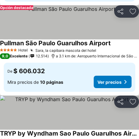
Opción destacada
Compartir
Ag
Pullman São Paulo Guarulhos Airport
Hotel
Sara, la capibara mascota del hotel
5 Estrellas
9,0
Excelente
12.514
a 3.1 km de: Aeropuerto Internacional de São Paulo-Guarulhos
$ 606.032
De
Mira precios de
10 páginas
Ver precios
Compartir
Ag
TRYP by Wyndham Sao Paulo Guarulhos Airport