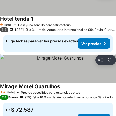
Hotel tenda 1
Hotel
Desayuno sencillo pero satisfactorio
1 Estrellas
6,6
1.232
a 3.1 km de: Aeropuerto Internacional de São Paulo-Guarulhos
Elige fechas para ver los precios exactos
Ver precios
Compartir
Ag
Mirage Motel Guarulhos
Hotel
Precios accesibles para estancias cortas
2 Estrellas
7,8
Bueno
979
a 10.9 km de: Aeropuerto Internacional de São Paulo-Guarulhos
$ 72.587
De