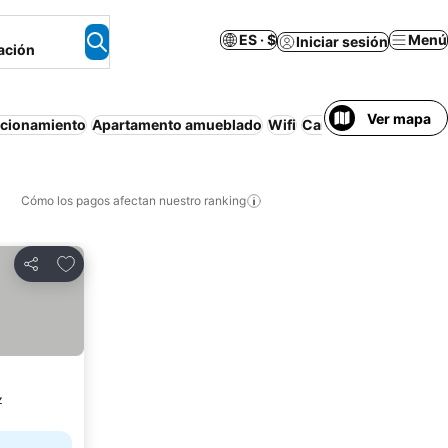
ES · $
Menú
Iniciar sesión
ación
Ver mapa
acionamiento
Apartamento amueblado
Wifi
Cancelación gratuita
Cómo los pagos afectan nuestro ranking
Agregar a favoritos
Compartir
z