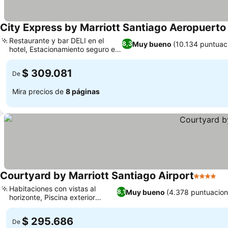
City Express by Marriott Santiago Aeropuerto
Restaurante y bar DELI en el
Muy bueno
(10.134 puntuac
8,3
hotel, Estacionamiento seguro en
el hotel
$ 309.081
De
Mira precios de
8 páginas
Courtyard by Marriott Santiago Airport
4 Estrell
Habitaciones con vistas al
Muy bueno
(4.378 puntuacion
8,1
horizonte, Piscina exterior
climatizada
$ 295.686
De