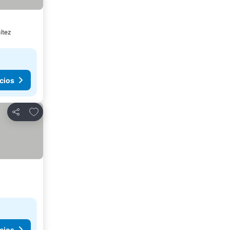
ítez
cios
Agregar a favoritos
Compartir
cios