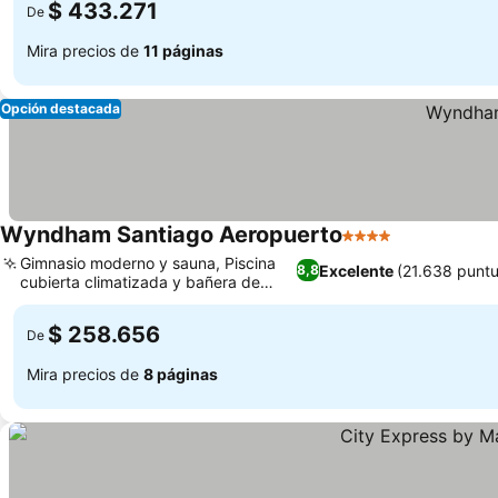
$ 433.271
De
Mira precios de
11 páginas
Opción destacada
Wyndham Santiago Aeropuerto
4 Estrellas
Gimnasio moderno y sauna, Piscina
Excelente
(21.638 punt
8,8
cubierta climatizada y bañera de
hidromasaje
$ 258.656
De
Mira precios de
8 páginas