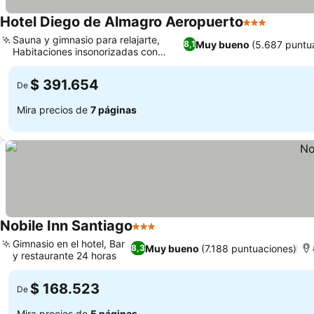
Hotel Diego de Almagro Aeropuerto
3 Estrellas
Sauna y gimnasio para relajarte,
Muy bueno
(5.687 puntu
8,1
Habitaciones insonorizadas con
vistas al jardín
$ 391.654
De
Mira precios de
7 páginas
Nobile Inn Santiago
3 Estrellas
Gimnasio en el hotel, Bar
Muy bueno
(7.188 puntuaciones)
8,3
y restaurante 24 horas
$ 168.523
De
Mira precios de
5 páginas