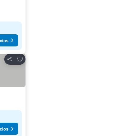
cios
Agregar a favoritos
Compartir
cios