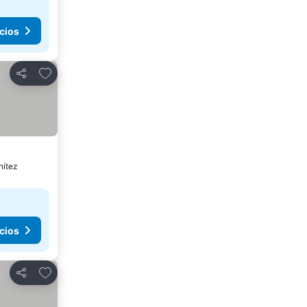
cios
Agregar a favoritos
Compartir
nítez
cios
Agregar a favoritos
Compartir