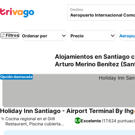
Destino
Filtros
Ordenar por
Precio
Aeropue
Alojamientos en Santiago 
Arturo Merino Benítez (Sant
Opción destacada
Holiday Inn Santiago - Airport Terminal By Ihg
Cocina regional en el Grill
Excelente
(17.624 puntuac
8,6
Restaurant, Piscina cubierta
climatizada y spa