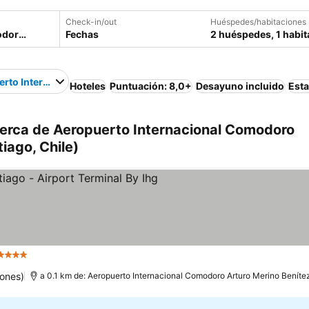
Check-in/out
Huéspedes/habitaciones
Fechas
2 huéspedes, 1 habit
rto Internacional Comodoro Arturo Merino Benítez
Hoteles
Puntuación: 8,0+
Desayuno incluido
Est
cerca de Aeropuerto Internacional Comodoro
iago, Chile)
4 Estrellas
iones)
a 0.1 km de: Aeropuerto Internacional Comodoro Arturo Merino Beníte