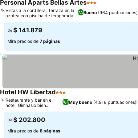
Personal Aparts Bellas Artes
3 Estrellas
Vistas a la cordillera, Terraza en la
Bueno
(964 puntuaciones)
7,5
azotea con piscina de temporada
$ 141.879
De
Mira precios de
7 páginas
Hotel HW Libertad
3 Estrellas
Restaurante y bar en el
Muy bueno
(4.918 puntuaciones)
8,3
hotel, Gimnasio bien
equipado
$ 202.800
De
Mira precios de
8 páginas