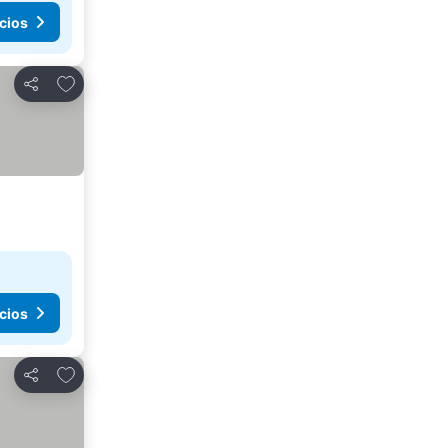
cios
Agregar a favoritos
Compartir
cios
Agregar a favoritos
Compartir