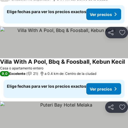
Elige fechas para ver los precios exactos
Ver precios
Compartir
Ag
Villa With A Pool, Bbq & Foosball, Kebun Kecil
V
Casa o apartamento entero
9,0
Excelente
21
a 0.4 km de: Centro de la ciudad
Elige fechas para ver los precios exactos
Ver precios
Compartir
Ag