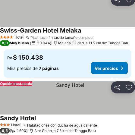
Compartir
Ag
Swiss-Garden Hotel Melaka
Ver precios
Hotel
Piscinas infinitas de tamaño olímpico
Ver precios
4 Estrellas
8,0
Muy bueno
30.044
Malaca Ciudad, a 11.5 km de: Tangga Batu
$ 150.438
De
Mira precios de
7 páginas
Ver precios
Opción destacada
Compartir
Ag
Sandy Hotel
Ver precios
Hotel
Habitaciones con ducha de agua caliente
Ver precios
3 Estrellas
6,5
1.600
Alor Gajah, a 7.5 km de: Tangga Batu