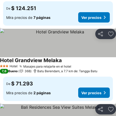
$ 124.251
De
Mira precios de
7 páginas
Ver precios
Compartir
Ag
Hotel Grandview Melaka
Ver precios
Hotel
Masajes para relajarte en el hotel
Ver precios
3 Estrellas
7,6
Bueno
368
Batu Berendam, a 7.7 km de: Tangga Batu
$ 71.293
De
Mira precios de
2 páginas
Ver precios
Compartir
Ag