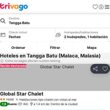
Favoritos
Iniciar 
Me
Destino
Tangga Batu
Check-in/out
Huéspedes/habitaciones
Fechas
2 huéspedes, 1 habitación
Ordenar
Filtrar
Mapa
Hoteles en Tangga Batu (Malaca, Malasia)
Cómo los pagos afectan nuestro ranking
Opción destacada
Compartir
Ag
Global Star Chalet
Ver precios
Hotel
Habitaciones tipo chalet con vistas al mar
Ver precios
2 Estrellas
7,8
Bueno
64
a 1.4 km de: Centro de la ciudad