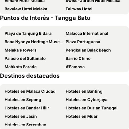
Elmark Hotel Melaka
Swiss-Garden Hotel Melaka
Bayview Hotel Melaka
Fairway Hotel
Puntos de Interés - Tangga Batu
Marvelux Hotel
Imperial Heritage Hotel Melaka
Casa Bonita Hotel
De Swift Hotel
Playa de Tanjung Bidara
Malacca International
Fomecs Boutique Hotel, Jonker Street
Hotel Dlima Inn Plaza Mahkota Melaka
Baba Nyonya Heritage Museum
Plaza Portuguesa
Fenix Inn
Angsana Hotel Melaka
Melaka's towers
Pengkalan Balak Beach
The Concept Hotel Melaka City
Swan Garden Hotel
Palacio del Sultanato
Barrio Chino
Holiday Inn Melaka By Ihg
Hatten Hotel Melaka
Mahkota Parade
A'Famosa
Kapitan Kongsi Hotel
Hotel Sentral Riverview Melaka
Destinos destacados
Cape Rachado Lighthouse
Zoo Melaka & Night Safari
Baba House Melaka
Gingerflower Boutique Hotel
Iglesia de San Pablo
Ayuntamiento
CK Hotel
Courtyard by Marriott Melaka
Hoteles en Malaca Ciudad
Hoteles en Banting
Menara Taming Sari
Jalan Hang Jebat - Jonker Street
D Riverside Inn
The Sterling Boutique Hotel Melaka
Hoteles en Sepang
Hoteles en Cyberjaya
Rucksack Inn Premium Melaka
Persona Boutique Hotel
Hoteles en Bandar Hilir
Hoteles en Durian Tunggal
Hotel Famous Inn
Hotel Seri Malaysia Melaka
Hoteles en Jasin
Hoteles en Muar
Asiatic Hotel
Hotel Tamara Melaka
Hoteles en Seremban
Vrest Hotel
Sun Inns Hotel Laksamana