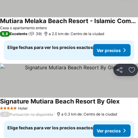
Mutiara Melaka Beach Resort - Islamic Compliance Only
Ver precios
Casa o apartamento entero
8,8
Excelente
39
a 2.0 km de: Centro de la ciudad
Elige fechas para ver los precios exactos
Ver precios
Compartir
Ag
Signature Mutiara Beach Resort By Glex
Ver pre
Hotel
5 Estrellas
/
a 0.3 km de: Centro de la ciudad
Puntuación no disponible
Elige fechas para ver los precios exactos
Ver precios