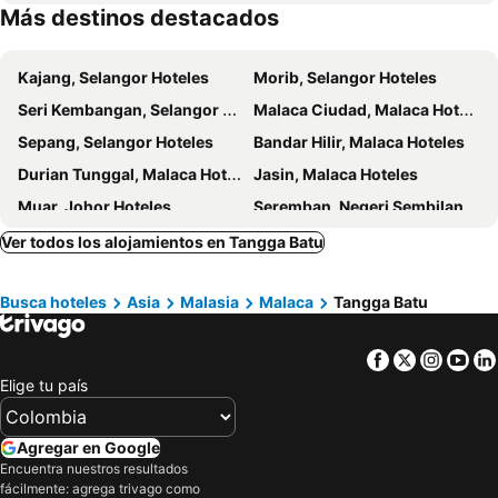
Más destinos destacados
Grand Swiss-Belhotel Melaka
Hotel Puri Melaka
906 Premier Hotel
Aava Malacca Hotel
Kajang, Selangor Hoteles
Morib, Selangor Hoteles
Santorini Hotel Melaka
Casa del Rio Melaka
Seri Kembangan, Selangor Hoteles
Malaca Ciudad, Malaca Hoteles
Ohana House @ 15 Kuli
Moty Hotel
Sepang, Selangor Hoteles
Bandar Hilir, Malaca Hoteles
1825 Gallery Hotel
JonkeRED Heritage Hotel
Durian Tunggal, Malaca Hoteles
Jasin, Malaca Hoteles
Sunday Malacca Near Jonker Street Formerly Quayside
M Straits Hotel
Muar, Johor Hoteles
Seremban, Negeri Sembilan Hoteles
DoubleTree by Hilton Melaka
Seri Mawardah Hotel
Kuala Lumpur, Kuala Lumpur Hoteles
Banting, Selangor Hoteles
Ver todos los alojamientos en Tangga Batu
Ipoh, Perak Hoteles
Georgetown, Penang Hoteles
Busca hoteles
Asia
Malasia
Malaca
Tangga Batu
Cyberjaya, Selangor Hoteles
Kuala Rompin, Pahang Hoteles
Facebook
Twitter
Insta
Yo
Elige tu país
Agregar en Google
Encuentra nuestros resultados
fácilmente: agrega trivago como