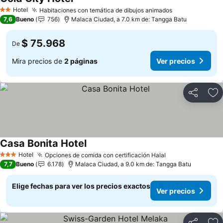
Ver precios
Hotel
Habitaciones con temática de dibujos animados
Ver precios
2 Estrellas
7,6
Bueno
756
Malaca Ciudad, a 7.0 km de: Tangga Batu
$ 75.968
De
Mira precios de
2 páginas
Ver precios
Compartir
Ag
Casa Bonita Hotel
Ver precios
Hotel
Opciones de comida con certificación Halal
Ver precios
3 Estrellas
7,7
Bueno
6.178
Malaca Ciudad, a 9.0 km de: Tangga Batu
Elige fechas para ver los precios exactos
Ver precios