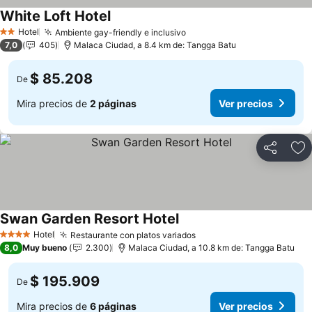
White Loft Hotel
Ver precios
Hotel
Ambiente gay-friendly e inclusivo
Ver precios
2 Estrellas
7,0
405
Malaca Ciudad, a 8.4 km de: Tangga Batu
$ 85.208
De
Mira precios de
2 páginas
Ver precios
Compartir
Ag
Swan Garden Resort Hotel
Ver precios
Hotel
Restaurante con platos variados
Ver precios
4 Estrellas
8,0
Muy bueno
2.300
Malaca Ciudad, a 10.8 km de: Tangga Batu
$ 195.909
De
Mira precios de
6 páginas
Ver precios