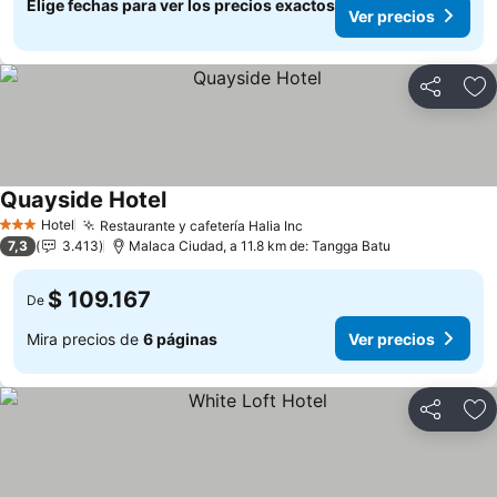
Elige fechas para ver los precios exactos
Ver precios
Compartir
Ag
Quayside Hotel
Ver precios
Hotel
Restaurante y cafetería Halia Inc
Ver precios
3 Estrellas
7,3
3.413
Malaca Ciudad, a 11.8 km de: Tangga Batu
$ 109.167
De
Mira precios de
6 páginas
Ver precios
Compartir
Ag