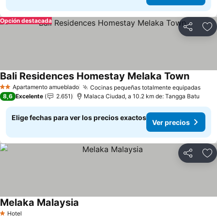
Opción destacada
Compartir
Ag
Bali Residences Homestay Melaka Town
Ver pre
Apartamento amueblado
Cocinas pequeñas totalmente equipadas
Ver 
2 Estrellas
8,6
Excelente
2.651
Malaca Ciudad, a 10.2 km de: Tangga Batu
Elige fechas para ver los precios exactos
Ver precios
Compartir
Ag
Melaka Malaysia
Ver precios
Hotel
1 Estrellas