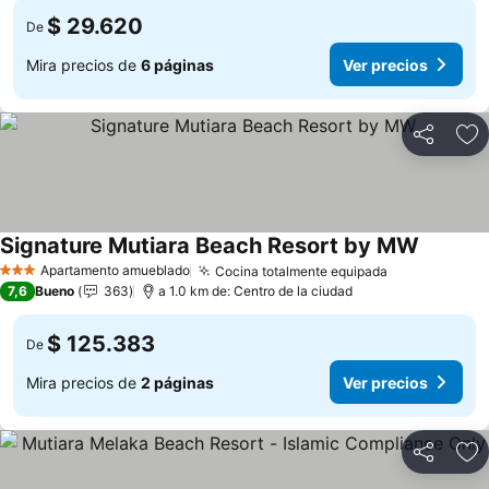
$ 29.620
De
Mira precios de
6 páginas
Ver precios
Compartir
Ag
Signature Mutiara Beach Resort by MW
Ver prec
Apartamento amueblado
Cocina totalmente equipada
Ver precios
3 Estrellas
7,6
Bueno
363
a 1.0 km de: Centro de la ciudad
$ 125.383
De
Mira precios de
2 páginas
Ver precios
Compartir
Ag