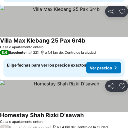
Compartir
Ag
Villa Max Klebang 25 Pax 6r4b
Ver precios
Casa o apartamento entero
8,6
Excelente
22
a 1.4 km de: Centro de la ciudad
Elige fechas para ver los precios exactos
Ver precios
Compartir
Ag
Homestay Shah Rizki D'sawah
Ver precios
Casa o apartamento entero
/
a 1.4 km de: Centro de la ciudad
Puntuación no disponible