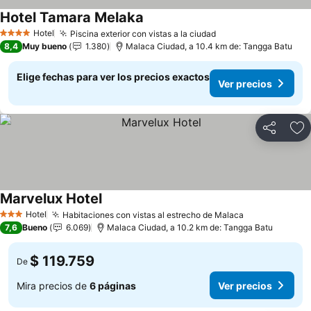
Hotel Tamara Melaka
Ver precios
Hotel
Piscina exterior con vistas a la ciudad
Ver precios
4 Estrellas
8,4
Muy bueno
1.380
Malaca Ciudad, a 10.4 km de: Tangga Batu
Elige fechas para ver los precios exactos
Ver precios
Compartir
Ag
Marvelux Hotel
Ver precios
Hotel
Habitaciones con vistas al estrecho de Malaca
Ver precios
3 Estrellas
7,6
Bueno
6.069
Malaca Ciudad, a 10.2 km de: Tangga Batu
$ 119.759
De
Mira precios de
6 páginas
Ver precios