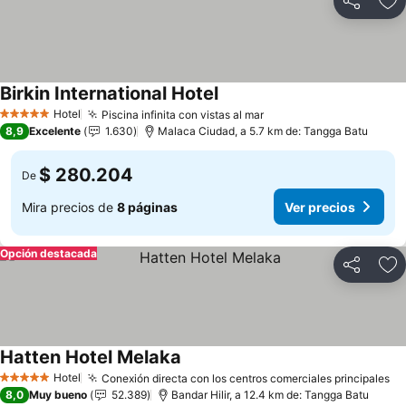
Compartir
Ag
Birkin International Hotel
Ver precios
Hotel
Piscina infinita con vistas al mar
Ver precios
5 Estrellas
8,9
Excelente
1.630
Malaca Ciudad, a 5.7 km de: Tangga Batu
$ 280.204
De
Mira precios de
8 páginas
Ver precios
Opción destacada
Compartir
Ag
Hatten Hotel Melaka
Ver precios
Hotel
Conexión directa con los centros comerciales principales
Ve
5 Estrellas
8,0
Muy bueno
52.389
Bandar Hilir, a 12.4 km de: Tangga Batu