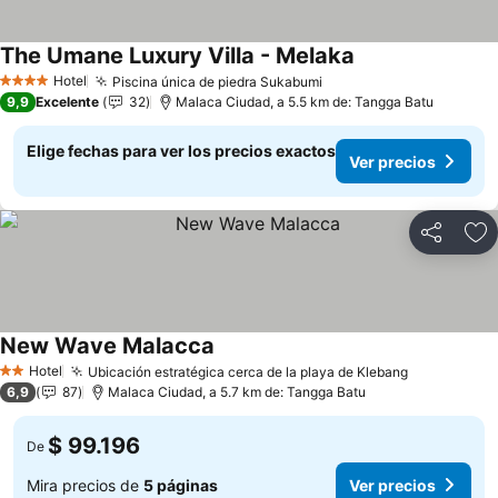
The Umane Luxury Villa - Melaka
Ver precios
Hotel
Piscina única de piedra Sukabumi
Ver precios
4 Estrellas
9,9
Excelente
32
Malaca Ciudad, a 5.5 km de: Tangga Batu
Elige fechas para ver los precios exactos
Ver precios
Compartir
Ag
New Wave Malacca
Ver precios
Hotel
Ubicación estratégica cerca de la playa de Klebang
Ver precio
2 Estrellas
6,9
87
Malaca Ciudad, a 5.7 km de: Tangga Batu
$ 99.196
De
Mira precios de
5 páginas
Ver precios