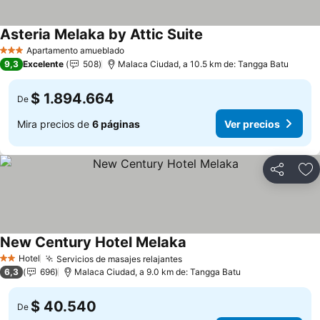
Asteria Melaka by Attic Suite
Ver precios
Apartamento amueblado
3 Estrellas
9,3
Excelente
508
Malaca Ciudad, a 10.5 km de: Tangga Batu
$ 1.894.664
De
Mira precios de
6 páginas
Ver precios
Compartir
Ag
New Century Hotel Melaka
Ver precios
Hotel
Servicios de masajes relajantes
Ver precios
2 Estrellas
6,3
696
Malaca Ciudad, a 9.0 km de: Tangga Batu
$ 40.540
De