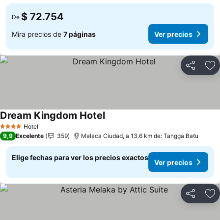
$ 72.754
De
Mira precios de
7 páginas
Ver precios
Compartir
Ag
Dream Kingdom Hotel
Ver precios
Hotel
4 Estrellas
9,9
Excelente
359
Malaca Ciudad, a 13.6 km de: Tangga Batu
Elige fechas para ver los precios exactos
Ver precios
Compartir
Ag