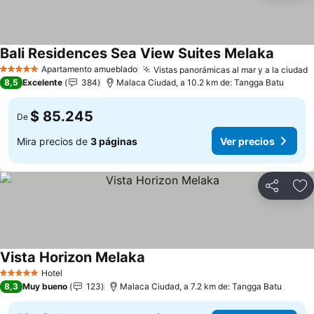
Bali Residences Sea View Suites Melaka
Ver pre
Apartamento amueblado
Vistas panorámicas al mar y a la ciudad
V
5 Estrellas
8,5
Excelente
384
Malaca Ciudad, a 10.2 km de: Tangga Batu
$ 85.245
De
Mira precios de
3 páginas
Ver precios
Compartir
Ag
Vista Horizon Melaka
Ver precios
Hotel
5 Estrellas
8,3
Muy bueno
123
Malaca Ciudad, a 7.2 km de: Tangga Batu