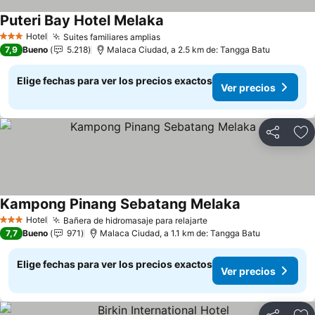
Puteri Bay Hotel Melaka
Ver precios
Hotel
Suites familiares amplias
Ver precios
3 Estrellas
7,9
Bueno
5.218
Malaca Ciudad, a 2.5 km de: Tangga Batu
Elige fechas para ver los precios exactos
Ver precios
Compartir
Ag
Kampong Pinang Sebatang Melaka
Ver precios
Hotel
Bañera de hidromasaje para relajarte
Ver precios
3 Estrellas
7,7
Bueno
971
Malaca Ciudad, a 1.1 km de: Tangga Batu
Elige fechas para ver los precios exactos
Ver precios