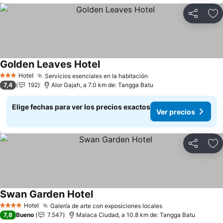
Compartir
Ag
Golden Leaves Hotel
Ver precios
Hotel
Servicios esenciales en la habitación
Ver precios
3 Estrellas
7,4
192
Alor Gajah, a 7.0 km de: Tangga Batu
Elige fechas para ver los precios exactos
Ver precios
Compartir
Ag
Swan Garden Hotel
Ver precios
Hotel
Galería de arte con exposiciones locales
Ver precios
4 Estrellas
7,8
Bueno
7.547
Malaca Ciudad, a 10.8 km de: Tangga Batu