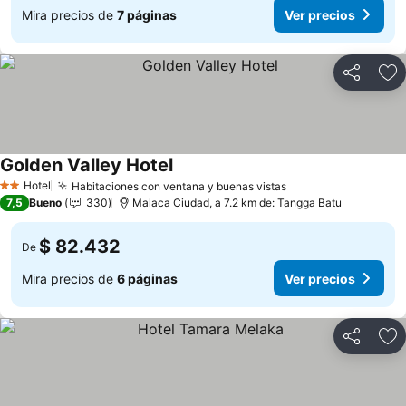
Mira precios de
7 páginas
Ver precios
Compartir
Ag
Golden Valley Hotel
Ver precios
Hotel
Habitaciones con ventana y buenas vistas
Ver precios
2 Estrellas
7,5
Bueno
330
Malaca Ciudad, a 7.2 km de: Tangga Batu
$ 82.432
De
Mira precios de
6 páginas
Ver precios
Compartir
Ag