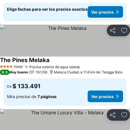
Elige fechas para ver los precios exactos
Ver precios
Compartir
Ag
The Pines Melaka
Ver precios
Hotel
Piscina exterior de agua salada
Ver precios
4 Estrellas
8,3
Muy bueno
19.139
Malaca Ciudad, a 11.6 km de: Tangga Batu
$ 133.491
De
Mira precios de
7 páginas
Ver precios
Compartir
Ag