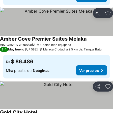
Compartir
Ag
Amber Cove Premier Suites Melaka
Ver precios
Apartamento amueblado
Cocina bien equipada
Ver precios
8,4
Muy bueno
588
Malaca Ciudad, a 9.5 km de: Tangga Batu
$ 86.486
De
Mira precios de
3 páginas
Ver precios
Compartir
Ag
Gold City Hotel