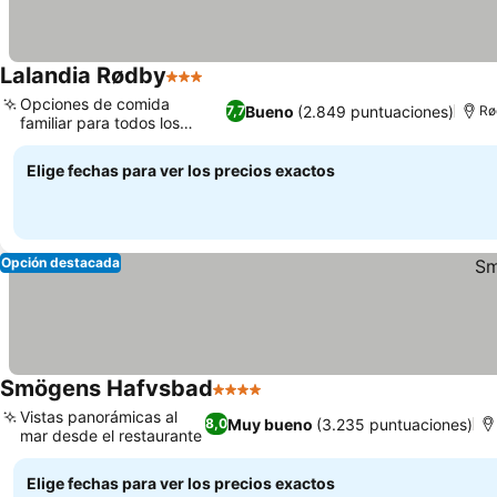
Lalandia Rødby
3 Estrellas
Opciones de comida
Bueno
(2.849 puntuaciones)
7,7
Rø
familiar para todos los
gustos
Elige fechas para ver los precios exactos
Opción destacada
Smögens Hafvsbad
4 Estrellas
Vistas panorámicas al
Muy bueno
(3.235 puntuaciones)
8,0
mar desde el restaurante
Elige fechas para ver los precios exactos