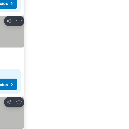
cios
Agregar a favoritos
Compartir
cios
Agregar a favoritos
Compartir