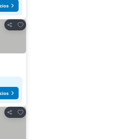
cios
Agregar a favoritos
Compartir
cios
Agregar a favoritos
Compartir