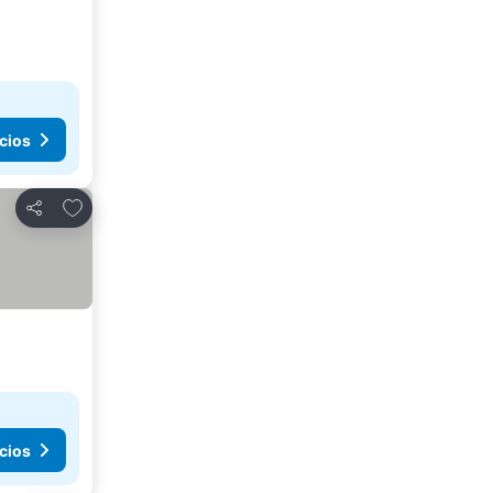
cios
Agregar a favoritos
Compartir
cios