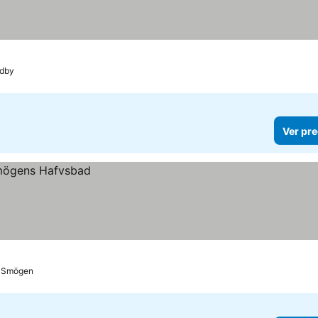
dby
Ver pre
Smögen