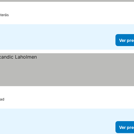
teräs
Ver pre
tad
Ver pre