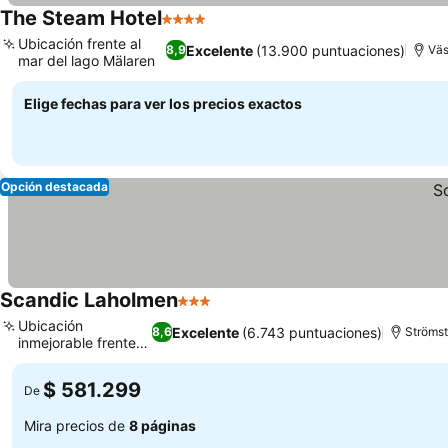
The Steam Hotel
4 Estrellas
Ubicación frente al
Excelente
(13.900 puntuaciones)
8,9
Väs
mar del lago Mälaren
Elige fechas para ver los precios exactos
Opción destacada
Scandic Laholmen
3 Estrellas
Ubicación
Excelente
(6.743 puntuaciones)
8,6
Ströms
inmejorable frente al
mar
$ 581.299
De
Mira precios de
8 páginas