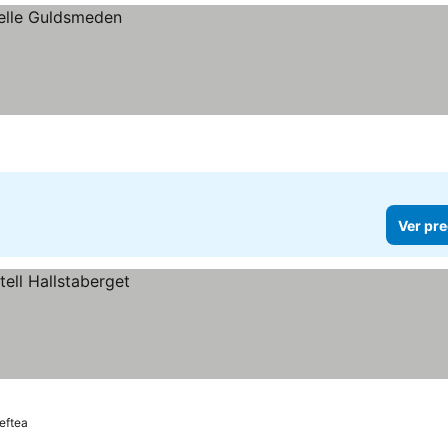
Ver pre
leftea