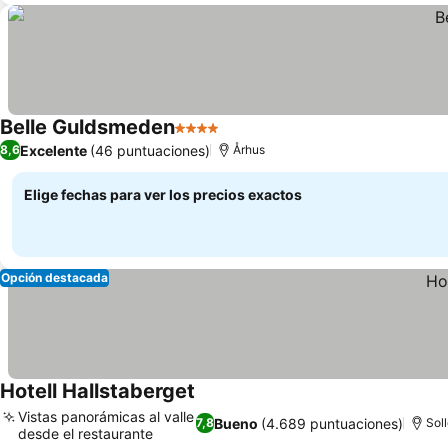
Belle Guldsmeden
4 Estrellas
Excelente
(46 puntuaciones)
8,6
Århus
Elige fechas para ver los precios exactos
Opción destacada
Hotell Hallstaberget
Vistas panorámicas al valle
Bueno
(4.689 puntuaciones)
7,8
Sol
desde el restaurante