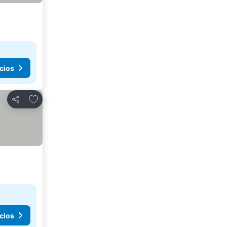
cios
Agregar a favoritos
Compartir
cios