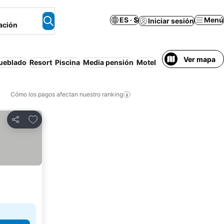
ES · $
Menú
Iniciar sesión
ación
Ver mapa
ueblado
Resort
Piscina
Media pensión
Motel
Cómo los pagos afectan nuestro ranking
Agregar a favoritos
Compartir