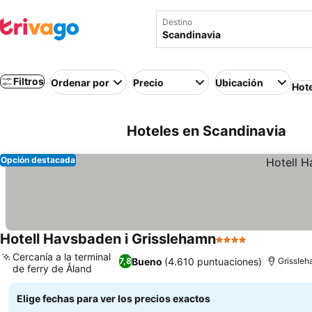
Destino
Filtros
Ordenar por
Precio
Ubicación
Hot
Hoteles en Scandinavia
Opción destacada
Hotell Havsbaden i Grisslehamn
4 Estrellas
Cercanía a la terminal
Bueno
(4.610 puntuaciones)
7,8
Grissle
de ferry de Åland
Elige fechas para ver los precios exactos