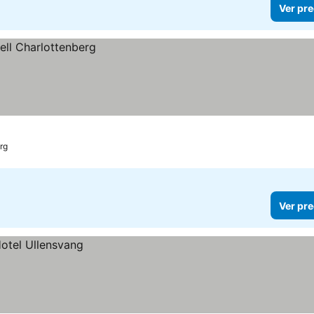
Ver pre
rg
Ver pre