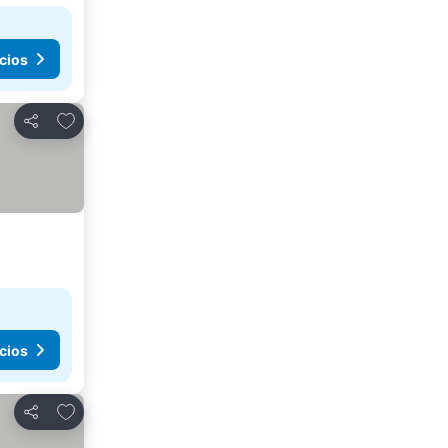
cios
Agregar a favoritos
Compartir
cios
Agregar a favoritos
Compartir