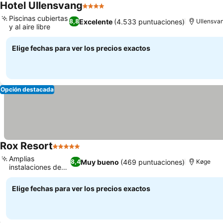
Hotel Ullensvang
4 Estrellas
Piscinas cubiertas
Excelente
(4.533 puntuaciones)
8,8
Ullensva
y al aire libre
Elige fechas para ver los precios exactos
Opción destacada
Rox Resort
5 Estrellas
Amplias
Muy bueno
(469 puntuaciones)
8,4
Køge
instalaciones de
piscina
Elige fechas para ver los precios exactos