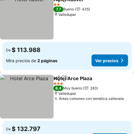
Compartir
Agregar a favoritos
Ver precios
2 Estrellas
7,7
Bueno
435
Valledupar
$ 113.988
De
Mira precios de
2 páginas
Ver precios
Hotel Arce Plaza
Compartir
Agregar a favoritos
Ver preci
3 Estrellas
8,4
Muy bueno
383
Valledupar
Áreas comunes con temática vallenata
Ver 
$ 132.797
De