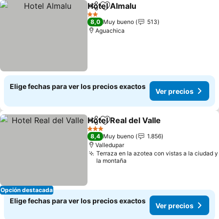
Hotel Almalu
Compartir
Agregar a favoritos
Ver precios
2 Estrellas
8,0
Muy bueno
513
Aguachica
Elige fechas para ver los precios exactos
Ver precios
Hotel Real del Valle
Compartir
Agregar a favoritos
Ver pre
3 Estrellas
8,4
Muy bueno
1.856
Valledupar
Terraza en la azotea con vistas a la ciudad y
la montaña
Opción destacada
Elige fechas para ver los precios exactos
Ver precios