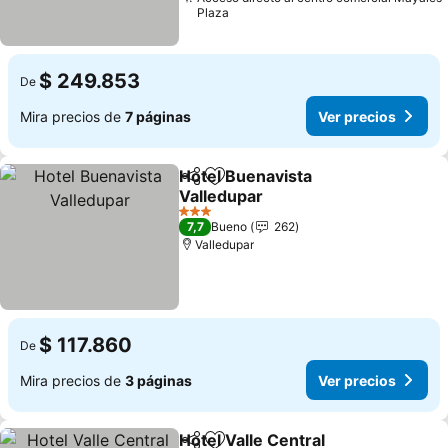
Plaza
$ 249.853
De
Mira precios de
7 páginas
Ver precios
Hotel Buenavista
Compartir
Agregar a favoritos
Valledupar
Ver precios
3 Estrellas
7,7
Bueno
262
Valledupar
$ 117.860
De
Mira precios de
3 páginas
Ver precios
Hotel Valle Central