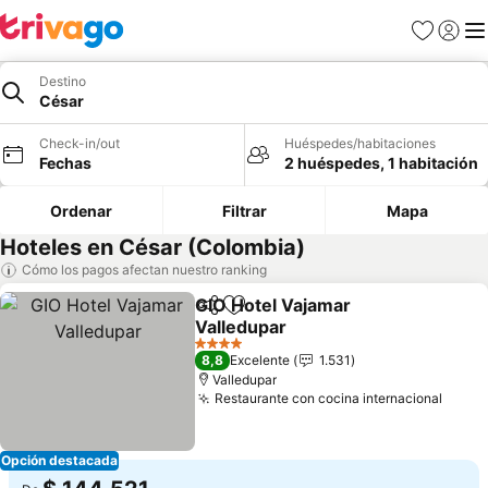
Favoritos
Iniciar 
Me
Destino
César
Check-in/out
Huéspedes/habitaciones
Fechas
2 huéspedes, 1 habitación
Ordenar
Filtrar
Mapa
Hoteles en César (Colombia)
Cómo los pagos afectan nuestro ranking
GIO Hotel Vajamar
Compartir
Agregar a favoritos
Valledupar
Ver precios
4 Estrellas
8,8
Excelente
1.531
Valledupar
Restaurante con cocina internacional
Ver p
Opción destacada