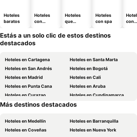
Hoteles
Hoteles
Hoteles
Hoteles
Hote
baratos
con
que
con spa
con
piscina
aceptan
esta
mascotas
mien
Estás a un solo clic de estos destinos
destacados
Hoteles en Cartagena
Hoteles en Santa Marta
Hoteles en San Andrés
Hoteles en Bogotá
Hoteles en Madrid
Hoteles en Cali
Hoteles en Punta Cana
Hoteles en Aruba
Hoteles en Curazao
Hoteles en Cundinamarca
Más destinos destacados
Hoteles en San Andrés, Providencia and Santa Catalina
Hoteles en Panamá
Hoteles en Medellín
Hoteles en Barranquilla
Hoteles en Coveñas
Hoteles en Nueva York