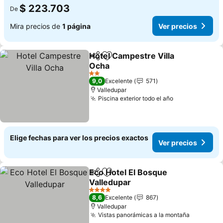
$ 223.703
De
Mira precios de
1 página
Ver precios
Hotel Campestre Villa
Compartir
Agregar a favoritos
Ocha
Ver precios
2 Estrellas
9,0
Excelente
571
Valledupar
Piscina exterior todo el año
Ver precios
Elige fechas para ver los precios exactos
Ver precios
Eco Hotel El Bosque
Compartir
Agregar a favoritos
Valledupar
Ver precios
4 Estrellas
8,6
Excelente
867
Valledupar
Vistas panorámicas a la montaña
Ver prec