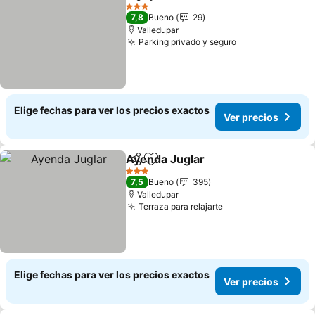
Compartir
Agregar a favoritos
Ver pre
3 Estrellas
7,8
Bueno
29
Valledupar
Parking privado y seguro
Ver precios
Elige fechas para ver los precios exactos
Ver precios
Ayenda Juglar
Compartir
Agregar a favoritos
Ver precios
3 Estrellas
7,5
Bueno
395
Valledupar
Terraza para relajarte
Ver precios
Elige fechas para ver los precios exactos
Ver precios