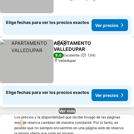
Elige fechas para ver los precios exactos
Ver precios
APARTAMENTO
Compartir
Agregar a favoritos
VALLEDUPAR
Ver precios
9,0
Excelente
134
Valledupar
Elige fechas para ver los precios exactos
Ver precios
Ver más
Los precios y la disponibilidad que recibe trivago de las páginas
web de reserva cambian de manera constante. Por lo tanto, es
posible que no siempre encuentres en una página web de reserva
la misma oferta que viste en trivago.