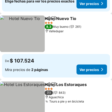
Elige fechas para ver los precios exactos
Ver precios
Hotel Nuevo Tio
Compartir
Agregar a favoritos
Ver precio
3 Estrellas
8,3
Muy bueno
261
Valledupar
$ 107.524
De
Mira precios de
2 páginas
Ver precios
Hotel Los Estoraques
Compartir
Agregar a favoritos
Ver 
3 Estrellas
7,1
843
Aguachica
Tours a pie y en bicicleta
Ver precios