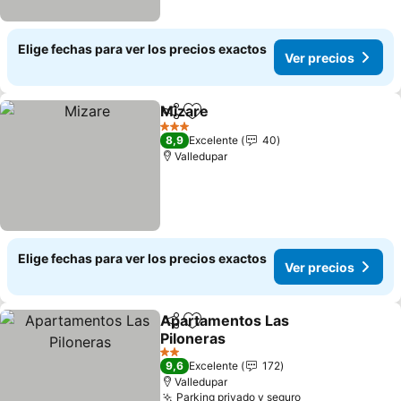
Elige fechas para ver los precios exactos
Ver precios
Mizare
Compartir
Agregar a favoritos
Ver precios
3 Estrellas
8,9
Excelente
40
Valledupar
Elige fechas para ver los precios exactos
Ver precios
Apartamentos Las
Compartir
Agregar a favoritos
Piloneras
Ver precios
2 Estrellas
9,6
Excelente
172
Valledupar
Parking privado y seguro
Ver precios