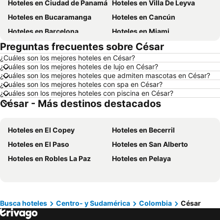
Hoteles en Ciudad de Panamá
Hoteles en Villa De Leyva
Hoteles en Bucaramanga
Hoteles en Cancún
Hoteles en Barcelona
Hoteles en Miami
Preguntas frecuentes sobre César
Hoteles en Melgar
Hoteles en París
¿Cuáles son los mejores hoteles en César?
Hoteles en Ciudad de México
Hoteles en Villavicencio
¿Cuáles son los mejores hoteles de lujo en César?
Hoteles en Roma
Hoteles en Orlando
¿Cuáles son los mejores hoteles que admiten mascotas en César?
¿Cuáles son los mejores hoteles con spa en César?
Hoteles en Villeta
Hoteles en Girardot
¿Cuáles son los mejores hoteles con piscina en César?
César - Más destinos destacados
Hoteles en Pereira
Hoteles en República Dominicana
Hoteles en Santiago de Chile
Hoteles en Jamaica
Hoteles en El Copey
Hoteles en Becerril
Hoteles en Colombia
Hoteles en Eje Cafetero
Hoteles en El Paso
Hoteles en San Alberto
Hoteles en La Guajira
Hoteles en Islandia
Hoteles en Robles La Paz
Hoteles en Pelaya
Hoteles en Quindío
Hoteles en Risaralda
Hoteles en Isla Margarita
Hoteles en Fuerteventura
Hoteles en Chamonix Mont-Blanc
Hoteles en Boyacá
Hoteles en Capadocia
Hoteles en Amazonas
Busca hoteles
Centro- y Sudamérica
Colombia
César
Hoteles en Los Cabos