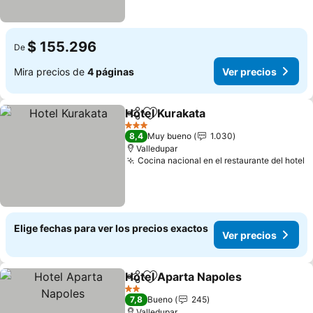
$ 155.296
De
Mira precios de
4 páginas
Ver precios
Hotel Kurakata
Compartir
Agregar a favoritos
Ver precios
3 Estrellas
8,4
Muy bueno
1.030
Valledupar
Cocina nacional en el restaurante del hotel
V
Elige fechas para ver los precios exactos
Ver precios
Hotel Aparta Napoles
Compartir
Agregar a favoritos
Ver 
2 Estrellas
7,8
Bueno
245
Valledupar