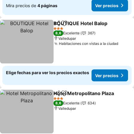
Mira precios de
4 páginas
Ver precios
BOUTIQUE Hotel Balop
Compartir
Agregar a favoritos
Ver
3 Estrellas
8,6
Excelente
367
Valledupar
Habitaciones con vistas a la ciudad
Ver pr
Elige fechas para ver los precios exactos
Ver precios
Hotel Metropolitano Plaza
Compartir
Agregar a favoritos
3 Estrellas
8,6
Excelente
634
Valledupar