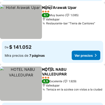
Hotel Arawak Upar
Compartir
Agregar a favoritos
Ver pre
3 Estrellas
8,1
Muy bueno
1.085
Valledupar
Restaurante-bar "Tierra de Cantores"
Ver p
$ 141.052
De
Mira precios de
7 páginas
Ver precios
HOTEL NABU
Compartir
Agregar a favoritos
VALLEDUPAR
Ver precios
3 Estrellas
8,5
Excelente
1.929
Valledupar
Terraza en la azotea con vistas a la ciudad
V