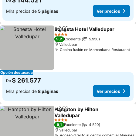
$ 144.521
De
Mira precios de
5 páginas
Ver precios
Sonesta Hotel Valledupar
Compartir
Agregar a favoritos
4 Estrellas
9,2
Excelente
5.950
Valledupar
Cocina fusión en Mamankana Restaurant
Ve
Opción destacada
$ 261.577
De
Mira precios de
8 páginas
Ver precios
Hampton by Hilton
Compartir
Agregar a favoritos
Valledupar
Ver precios
4 Estrellas
9,1
Excelente
4.520
Valledupar
Acceso directo al centro comercial Mayales