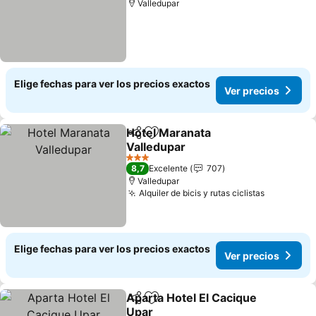
Valledupar
Elige fechas para ver los precios exactos
Ver precios
Hotel Maranata
Compartir
Agregar a favoritos
Valledupar
Ver precios
3 Estrellas
8,7
Excelente
707
Valledupar
Alquiler de bicis y rutas ciclistas
Ver preci
Elige fechas para ver los precios exactos
Ver precios
Aparta Hotel El Cacique
Compartir
Agregar a favoritos
Upar