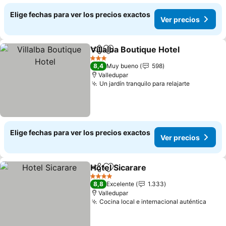
Elige fechas para ver los precios exactos
Ver precios
Villalba Boutique Hotel
Compartir
Agregar a favoritos
Ver
3 Estrellas
8,4
Muy bueno
598
Valledupar
Un jardín tranquilo para relajarte
Ver preci
Elige fechas para ver los precios exactos
Ver precios
Hotel Sicarare
Compartir
Agregar a favoritos
Ver precios
4 Estrellas
8,8
Excelente
1.333
Valledupar
Cocina local e internacional auténtica
Ver p