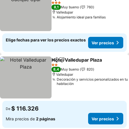
Ver precios
3 Estrellas
8,1
Muy bueno
760
Valledupar
Alojamiento ideal para familias
Ver precio
Elige fechas para ver los precios exactos
Ver precios
Hotel Valledupar Plaza
Compartir
Agregar a favoritos
Ver
2 Estrellas
8,4
Muy bueno
820
Valledupar
Decoración y servicios personalizados en tu
habitación
$ 116.326
De
Mira precios de
2 páginas
Ver precios