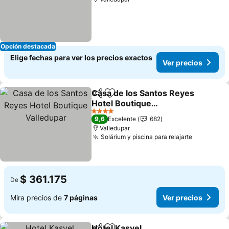
Opción destacada
Elige fechas para ver los precios exactos
Ver precios
Casa de los Santos Reyes
Compartir
Agregar a favoritos
Hotel Boutique
Valledupar
Ver precios
4 Estrellas
9,6
Excelente
682
Valledupar
Solárium y piscina para relajarte
Ver preci
$ 361.175
De
Mira precios de
7 páginas
Ver precios
Hotel Kasvel