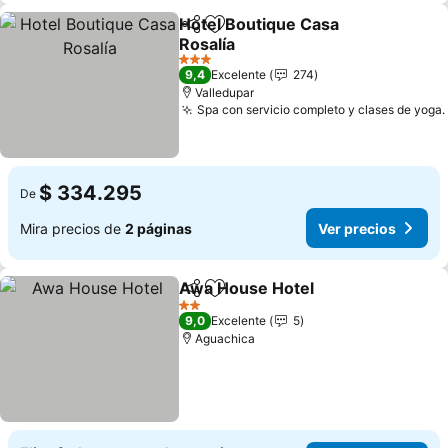
Hotel Boutique Casa
Compartir
Agregar a favoritos
Rosalía
Ver precios
3 Estrellas
9,4
Excelente
274
Valledupar
Spa con servicio completo y clases de yoga.
$ 334.295
De
Mira precios de
2 páginas
Ver precios
Awa House Hotel
Compartir
Agregar a favoritos
Ver preci
2 Estrellas
9,0
Excelente
5
Aguachica