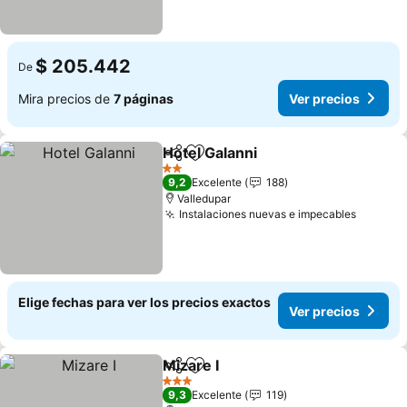
$ 205.442
De
Mira precios de
7 páginas
Ver precios
Hotel Galanni
Compartir
Agregar a favoritos
Ver precios
2 Estrellas
9,2
Excelente
188
Valledupar
Instalaciones nuevas e impecables
Ver pre
Elige fechas para ver los precios exactos
Ver precios
Mizare I
Compartir
Agregar a favoritos
Ver precios
3 Estrellas
9,3
Excelente
119