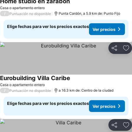
Home studio en zarabon
Ver precios
Casa o apartamento entero
/
Punta Cardón, a 5.9 km de: Punto Fijo
Puntuación no disponible
Elige fechas para ver los precios exactos
Ver precios
Compartir
Ag
Eurobuilding Villa Caribe
Ver precios
Casa o apartamento entero
/
a 16.3 km de: Centro de la ciudad
Puntuación no disponible
Elige fechas para ver los precios exactos
Ver precios
Compartir
Ag