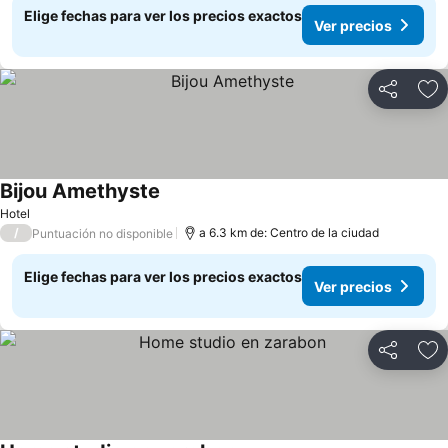
Elige fechas para ver los precios exactos
Ver precios
Compartir
Ag
Bijou Amethyste
Ver precios
Hotel
/
a 6.3 km de: Centro de la ciudad
Puntuación no disponible
Elige fechas para ver los precios exactos
Ver precios
Compartir
Ag