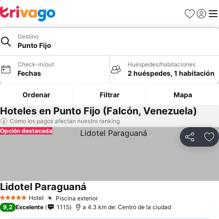
Favoritos
Iniciar 
Me
Destino
Punto Fijo
Check-in/out
Huéspedes/habitaciones
Fechas
2 huéspedes, 1 habitación
Ordenar
Filtrar
Mapa
Hoteles en Punto Fijo (Falcón, Venezuela)
Cómo los pagos afectan nuestro ranking
Opción destacada
Compartir
Ag
Lidotel Paraguaná
Ver precios
Hotel
Piscina exterior
Ver precios
5 Estrellas
9,2
Excelente
1.115
a 4.3 km de: Centro de la ciudad