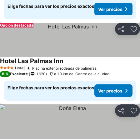
Elige fechas para ver los precios exactos
Ver precios
Opción destacada
Compartir
Ag
Hotel Las Palmas Inn
Ver precios
Hotel
Piscina exterior rodeada de palmeras
Ver precios
4 Estrellas
8,6
Excelente
1.620
a 1.9 km de: Centro de la ciudad
Elige fechas para ver los precios exactos
Ver precios
Compartir
Ag