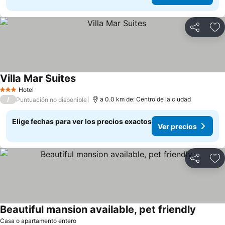
Compartir
Ag
Villa Mar Suites
Ver precios
Hotel
3 Estrellas
/
a 0.0 km de: Centro de la ciudad
Puntuación no disponible
Elige fechas para ver los precios exactos
Ver precios
Compartir
Ag
Beautiful mansion available, pet friendly
Ver pre
Casa o apartamento entero