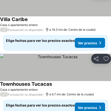
Villa Caribe
Ver precios
Casa o apartamento entero
/
a 16.3 km de: Centro de la ciudad
Puntuación no disponible
Elige fechas para ver los precios exactos
Ver precios
Compartir
Ag
Townhouses Tucacas
Ver precios
Casa o apartamento entero
/
a 6.7 km de: Centro de la ciudad
Puntuación no disponible
Elige fechas para ver los precios exactos
Ver precios