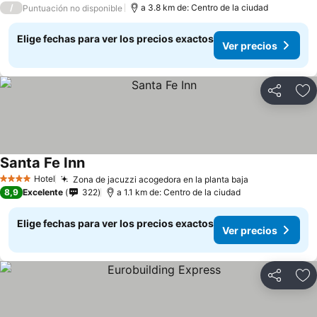
/
a 3.8 km de: Centro de la ciudad
Puntuación no disponible
Elige fechas para ver los precios exactos
Ver precios
Compartir
Ag
Santa Fe Inn
Ver precios
Hotel
Zona de jacuzzi acogedora en la planta baja
Ver precios
4 Estrellas
8,9
Excelente
322
a 1.1 km de: Centro de la ciudad
Elige fechas para ver los precios exactos
Ver precios
Compartir
Ag