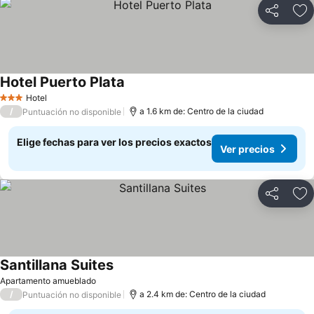
Compartir
Ag
Hotel Puerto Plata
Ver precios
Hotel
3 Estrellas
/
a 1.6 km de: Centro de la ciudad
Puntuación no disponible
Elige fechas para ver los precios exactos
Ver precios
Compartir
Ag
Santillana Suites
Ver precios
Apartamento amueblado
/
a 2.4 km de: Centro de la ciudad
Puntuación no disponible