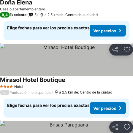
Doña Elena
Ver precios
Casa o apartamento entero
9,4
Excelente
5
a 2.5 km de: Centro de la ciudad
Elige fechas para ver los precios exactos
Ver precios
Compartir
Ag
Mirasol Hotel Boutique
Ver precios
Hotel
4 Estrellas
/
a 2.5 km de: Centro de la ciudad
Puntuación no disponible
Elige fechas para ver los precios exactos
Ver precios
Compartir
Ag