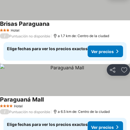
Brisas Paraguana
Ver precios
Hotel
3 Estrellas
/
a 1.7 km de: Centro de la ciudad
Puntuación no disponible
Elige fechas para ver los precios exactos
Ver precios
Compartir
Ag
Paraguaná Mall
Ver precios
Hotel
4 Estrellas
/
a 6.5 km de: Centro de la ciudad
Puntuación no disponible
Elige fechas para ver los precios exactos
Ver precios