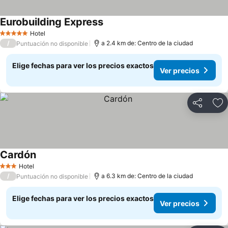
Eurobuilding Express
Ver precios
Hotel
5 Estrellas
/
a 2.4 km de: Centro de la ciudad
Puntuación no disponible
Elige fechas para ver los precios exactos
Ver precios
Compartir
Ag
Cardón
Ver precios
Hotel
3 Estrellas
/
a 6.3 km de: Centro de la ciudad
Puntuación no disponible
Elige fechas para ver los precios exactos
Ver precios