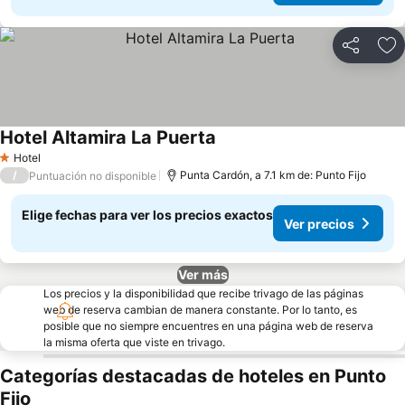
Compartir
Ag
Hotel Altamira La Puerta
Ver precios
Hotel
1 Estrellas
/
Punta Cardón, a 7.1 km de: Punto Fijo
Puntuación no disponible
Elige fechas para ver los precios exactos
Ver precios
Ver más
Los precios y la disponibilidad que recibe trivago de las páginas
web de reserva cambian de manera constante. Por lo tanto, es
posible que no siempre encuentres en una página web de reserva
la misma oferta que viste en trivago.
Categorías destacadas de hoteles en Punto
Fijo