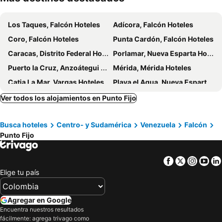
Los Taques, Falcón Hoteles
Adícora, Falcón Hoteles
Coro, Falcón Hoteles
Punta Cardón, Falcón Hoteles
Caracas, Distrito Federal Hoteles
Porlamar, Nueva Esparta Hoteles
Puerto la Cruz, Anzoátegui Hoteles
Mérida, Mérida Hoteles
Catia La Mar, Vargas Hoteles
Playa el Agua, Nueva Esparta Hoteles
Tucacas, Falcón Hoteles
Pedro González, Nueva Esparta Hoteles
Ver todos los alojamientos en Punto Fijo
Maracaibo, Zulia Hoteles
Busca hoteles
Centro- y Sudamérica
Venezuela
Falcón
Punto Fijo
Facebook
Twitter
Insta
Yo
Elige tu país
Agregar en Google
Encuentra nuestros resultados
fácilmente: agrega trivago como