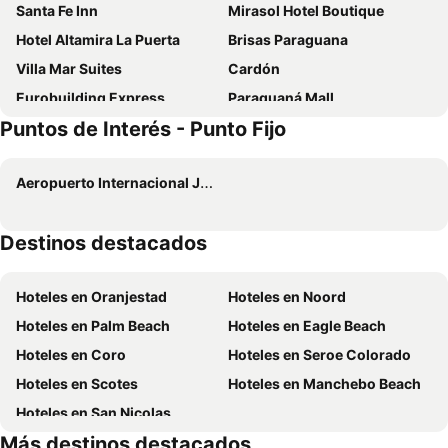
Santa Fe Inn
Mirasol Hotel Boutique
Hotel Altamira La Puerta
Brisas Paraguana
Villa Mar Suites
Cardón
Eurobuilding Express
Paraguaná Mall
Puntos de Interés - Punto Fijo
Hotel Puerto Plata
Aeropuerto Internacional Josefa Camejo
Destinos destacados
Hoteles en Oranjestad
Hoteles en Noord
Hoteles en Palm Beach
Hoteles en Eagle Beach
Hoteles en Coro
Hoteles en Seroe Colorado
Hoteles en Scotes
Hoteles en Manchebo Beach
Hoteles en San Nicolas
Más destinos destacados