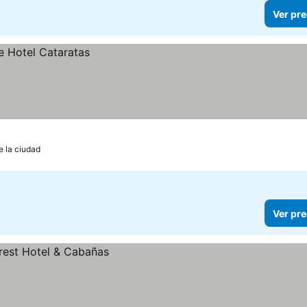
Ver pre
e la ciudad
Ver pre