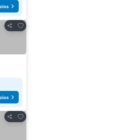
cios
Agregar a favoritos
Compartir
cios
Agregar a favoritos
Compartir