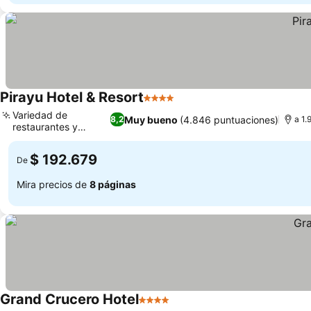
Pirayu Hotel & Resort
4 Estrellas
Variedad de
Muy bueno
(4.846 puntuaciones)
8,2
a 1.
restaurantes y
barbacoas
$ 192.679
De
Mira precios de
8 páginas
Grand Crucero Hotel
4 Estrellas