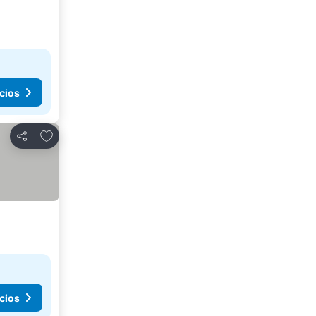
cios
Agregar a favoritos
Compartir
cios