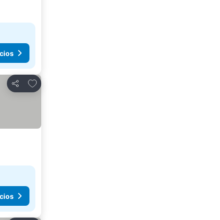
cios
Agregar a favoritos
Compartir
cios