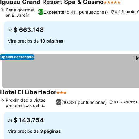
Iguazú Grand Resort Spa & Casino
5 Estrellas
Cena gourmet
Excelente
(5.411 puntuaciones)
9,1
a 0.5 km de: 
en El Jardín
$ 663.148
De
Mira precios de
10 páginas
Opción destacada
Hotel El Libertador
3 Estrellas
Proximidad a vistas
(10.321 puntuaciones)
7,3
a 0.7 km de: C
panorámicas del río
$ 143.754
De
Mira precios de
3 páginas