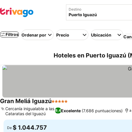
Destino
Filtros
Ordenar por
Precio
Ubicación
Canc
Hoteles en Puerto Iguazú (
Gran Meliá Iguazú
5 Estrellas
Cercanía inigualable a las
Excelente
(7.686 puntuaciones)
9,4
a
Cataratas del Iguazú
$ 1.044.757
De