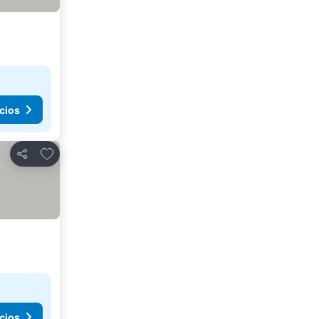
cios
Agregar a favoritos
Compartir
cios