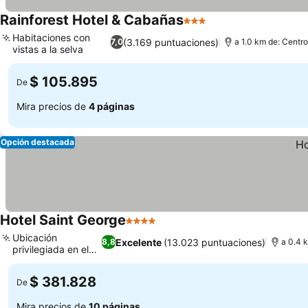
Rainforest Hotel & Cabañas
3 Estrellas
Habitaciones con
(3.169 puntuaciones)
7,0
a 1.0 km de: Centro
vistas a la selva
$ 105.895
De
Mira precios de
4 páginas
Opción destacada
Hotel Saint George
4 Estrellas
Ubicación
Excelente
(13.023 puntuaciones)
8,8
a 0.4 
privilegiada en el
centro
$ 381.828
De
Mira precios de
10 páginas