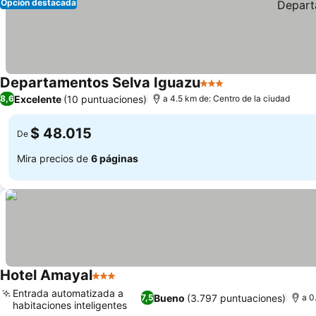
Opción destacada
Departamentos Selva Iguazu
3 Estrellas
Excelente
(10 puntuaciones)
8,6
a 4.5 km de: Centro de la ciudad
$ 48.015
De
Mira precios de
6 páginas
Hotel Amayal
3 Estrellas
Entrada automatizada a
Bueno
(3.797 puntuaciones)
7,5
a 0
habitaciones inteligentes