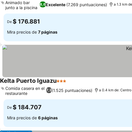
Animado bar
Excelente
(7.269 puntuaciones)
8,6
a 1.3 km de
junto a la piscina
$ 176.881
De
Mira precios de
7 páginas
Kelta Puerto Iguazu
3 Estrellas
Comida casera en el
(1.525 puntuaciones)
7,3
a 0.4 km de: Centro
restaurante
$ 184.707
De
Mira precios de
6 páginas