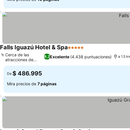
Falls Iguazú Hotel & Spa
5 Estrellas
Cerca de las
Excelente
(4.438 puntuaciones)
9,2
a 1.5 k
atracciones de
Iguazú
$ 486.995
De
Mira precios de
7 páginas