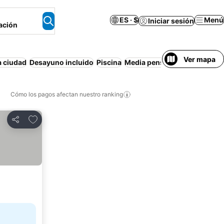
ES · $
Menú
Iniciar sesión
ación
Ver mapa
a ciudad
Desayuno incluido
Piscina
Media pensión
Apartamento
Cómo los pagos afectan nuestro ranking
Agregar a favoritos
Compartir