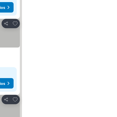
ios
Agregar a favoritos
Compartir
ios
Agregar a favoritos
Compartir