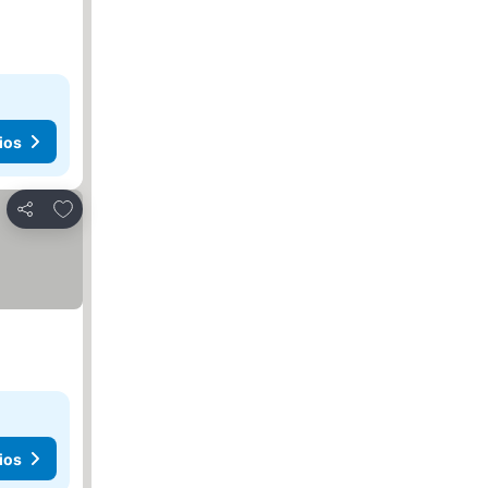
ios
Agregar a favoritos
Compartir
ios