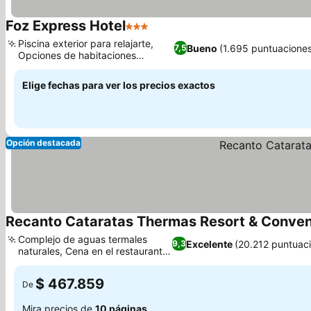
Foz Express Hotel
3 Estrellas
Piscina exterior para relajarte,
Bueno
(1.695 puntuacione
7,5
Opciones de habitaciones
familiares
Elige fechas para ver los precios exactos
Opción destacada
Recanto Cataratas Thermas Resort & Conven
Complejo de aguas termales
Excelente
(20.212 puntuac
9,3
naturales, Cena en el restaurante
Aranda
$ 467.859
De
Mira precios de
10 páginas