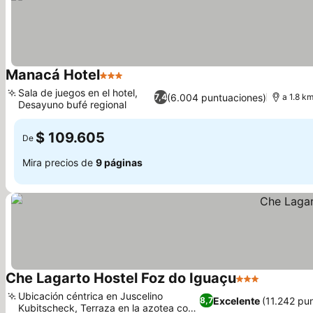
Manacá Hotel
3 Estrellas
Sala de juegos en el hotel,
(6.004 puntuaciones)
7,4
a 1.8 k
Desayuno bufé regional
$ 109.605
De
Mira precios de
9 páginas
Che Lagarto Hostel Foz do Iguaçu
3 Estrellas
Ubicación céntrica en Juscelino
Excelente
(11.242 pu
8,7
Kubitscheck, Terraza en la azotea con