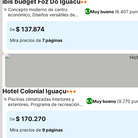
ibis budget Foz Do Iguacu
2 Estrellas
Concepto moderno de centro
Muy bueno
(6.407 pun
8,1
económico, Diseños versátiles de
habitaciones triples
$ 137.874
De
Mira precios de
7 páginas
Hotel Colonial Iguaçu
3 Estrellas
Piscinas climatizadas interiores y
Muy bueno
(9.770 pu
8,0
exteriores, Programa de recreación
infantil Pirilampo
$ 170.270
De
Mira precios de
9 páginas