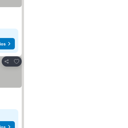
ios
Agregar a favoritos
Compartir
ios