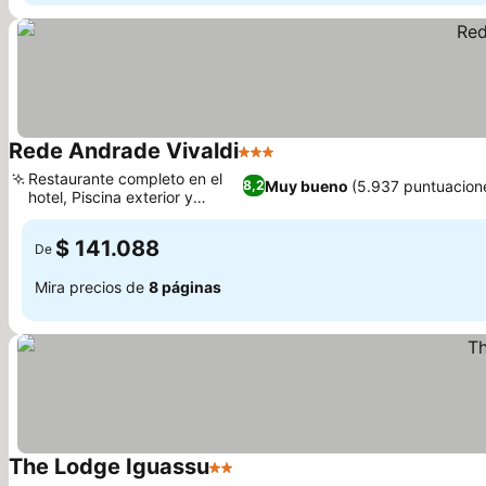
Rede Andrade Vivaldi
3 Estrellas
Restaurante completo en el
Muy bueno
(5.937 puntuacion
8,2
hotel, Piscina exterior y
solárium
$ 141.088
De
Mira precios de
8 páginas
The Lodge Iguassu
2 Estrellas