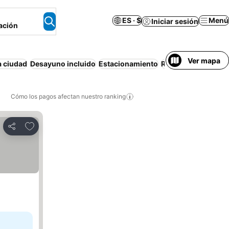
ES · $
Menú
Iniciar sesión
ación
Ver mapa
a ciudad
Desayuno incluido
Estacionamiento
Resort
Wifi
Apart
Cómo los pagos afectan nuestro ranking
Agregar a favoritos
Compartir