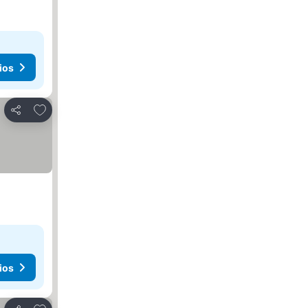
ios
Agregar a favoritos
Compartir
ios