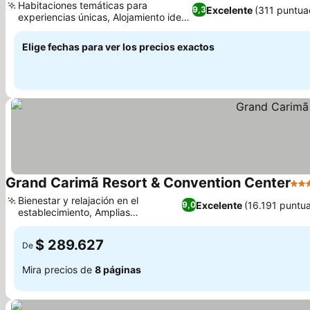
Habitaciones temáticas para
Excelente
(311 puntua
9,3
experiencias únicas, Alojamiento ideal
para familias
Elige fechas para ver los precios exactos
Grand Carimã Resort & Convention Center
4 Es
Bienestar y relajación en el
Excelente
(16.191 puntu
9,0
establecimiento, Amplias
habitaciones renovadas
$ 289.627
De
Mira precios de
8 páginas