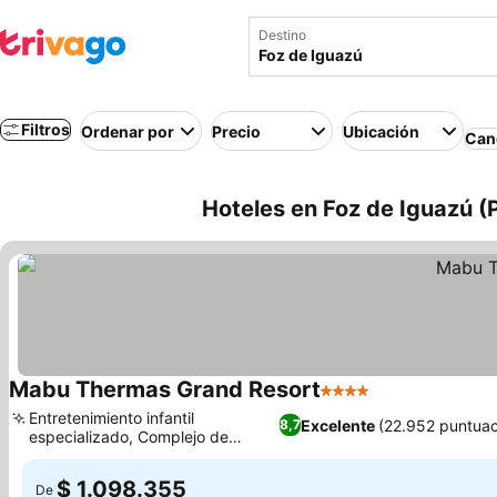
Destino
Filtros
Ordenar por
Precio
Ubicación
Canc
Hoteles en Foz de Iguazú (P
Mabu Thermas Grand Resort
4 Estrellas
Entretenimiento infantil
Excelente
(22.952 puntuac
8,7
especializado, Complejo de
aventura y deportes
$ 1.098.355
De