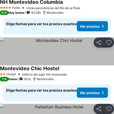
NH Montevideo Columbia
Ver precios
Hotel
Vistas panorámicas del Río de la Plata
Ver precios
4 Estrellas
8,0
Muy bueno
8.039
Montevideo
Elige fechas para ver los precios exactos
Ver precios
Compartir
Ag
Montevideo Chic Hostel
Ver precios
Hostel
Edificio del siglo XIX restaurado
Ver precios
2 Estrellas
7,9
Bueno
623
Montevideo
Elige fechas para ver los precios exactos
Ver precios
Compartir
Ag