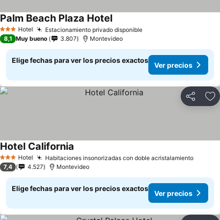
Palm Beach Plaza Hotel
Ver precios
Hotel
Estacionamiento privado disponible
Ver precios
3 Estrellas
8,1
Muy bueno
3.807
Montevideo
Elige fechas para ver los precios exactos
Ver precios
Compartir
Ag
Hotel California
Ver precios
Hotel
Habitaciones insonorizadas con doble acristalamiento
Ver pre
3 Estrellas
7,4
4.527
Montevideo
Elige fechas para ver los precios exactos
Ver precios