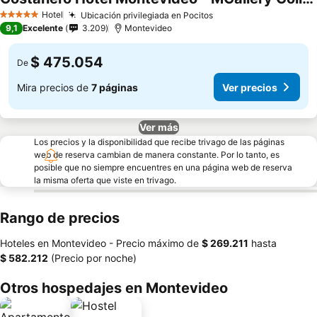
Ver precios
Hotel
Ubicación privilegiada en Pocitos
Ver precios
5 Estrellas
9,1
Excelente
3.209
Montevideo
$ 475.054
De
Mira precios de
7 páginas
Ver precios
Ver más
Los precios y la disponibilidad que recibe trivago de las páginas
web de reserva cambian de manera constante. Por lo tanto, es
posible que no siempre encuentres en una página web de reserva
la misma oferta que viste en trivago.
Rango de precios
Hoteles en Montevideo -
Precio máximo
de
‎$ 269.211
hasta
‎$ 582.212
(Precio por noche)
Otros hospedajes en Montevideo