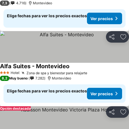
7,3
4.716
Montevideo
Elige fechas para ver los precios exactos
Ver precios
Compartir
Ag
Alfa Suites - Montevideo
Ver precios
Hotel
Zona de spa y bienestar para relajarte
Ver precios
3 Estrellas
8,2
Muy bueno
7.282
Montevideo
Elige fechas para ver los precios exactos
Ver precios
Opción destacada
Compartir
Ag