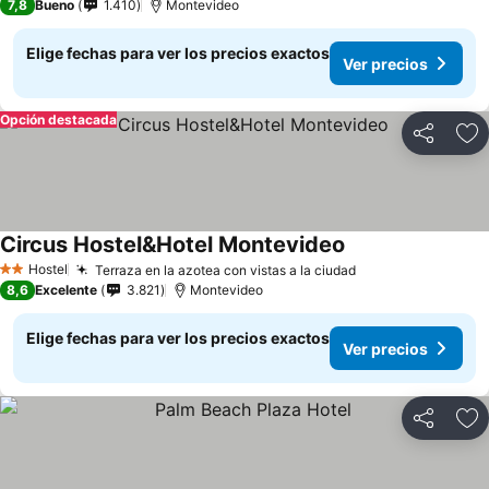
7,8
Bueno
1.410
Montevideo
Elige fechas para ver los precios exactos
Ver precios
Opción destacada
Compartir
Ag
Circus Hostel&Hotel Montevideo
Ver precios
Hostel
Terraza en la azotea con vistas a la ciudad
Ver precios
2 Estrellas
8,6
Excelente
3.821
Montevideo
Elige fechas para ver los precios exactos
Ver precios
Compartir
Ag