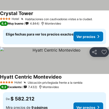
Crystal Tower
Ver precios
Hotel
Habitaciones con cautivadoras vistas a la ciudad.
Ver prec
4 Estrellas
8,4
Muy bueno
4.844
Montevideo
Elige fechas para ver los precios exactos
Ver precios
Compartir
Ag
Hyatt Centric Montevideo
Ver precios
Hotel
Ubicación privilegiada frente a la rambla
Ver precios
5 Estrellas
9,2
Excelente
7.432
Montevideo
$ 582.212
De
Mira precios de
9 páginas
Ver precios