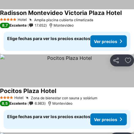
Radisson Montevideo Victoria Plaza Hotel
Ver p
Hotel
Amplia piscina cubierta climatizada
Ver precios
5 Estrellas
8,7
Excelente
17.652
Montevideo
Elige fechas para ver los precios exactos
Ver precios
Compartir
Ag
Pocitos Plaza Hotel
Ver precios
Hotel
Zona de bienestar con sauna y solárium
Ver precios
4 Estrellas
8,5
Excelente
6.983
Montevideo
Elige fechas para ver los precios exactos
Ver precios