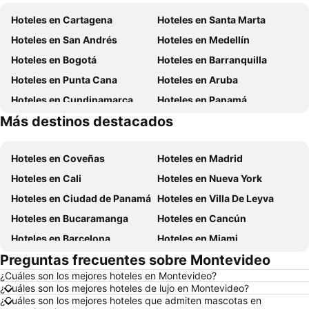
Hoteles en Cartagena
Hoteles en Santa Marta
Hoteles en San Andrés
Hoteles en Medellín
Hoteles en Bogotá
Hoteles en Barranquilla
Hoteles en Punta Cana
Hoteles en Aruba
Hoteles en Cundinamarca
Hoteles en Panamá
Más destinos destacados
Hoteles en Santiago de Chile
Hoteles en Colombia
Hoteles en Coveñas
Hoteles en Madrid
Hoteles en Cali
Hoteles en Nueva York
Hoteles en Ciudad de Panamá
Hoteles en Villa De Leyva
Hoteles en Bucaramanga
Hoteles en Cancún
Hoteles en Barcelona
Hoteles en Miami
Preguntas frecuentes sobre Montevideo
Hoteles en Melgar
Hoteles en París
¿Cuáles son los mejores hoteles en Montevideo?
Hoteles en Ciudad de México
Hoteles en Villavicencio
¿Cuáles son los mejores hoteles de lujo en Montevideo?
Hoteles en Roma
Hoteles en Orlando
¿Cuáles son los mejores hoteles que admiten mascotas en