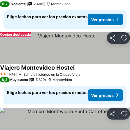
4 Estrellas
8,7
Excelente
2.406
Montevideo
Elige fechas para ver los precios exactos
Ver precios
Opción destacada
Compartir
Ag
Viajero Montevideo Hostel
Ver precios
Hotel
Edificio histórico en la Ciudad Vieja
Ver precios
2 Estrellas
8,3
Muy bueno
5.629
Montevideo
Elige fechas para ver los precios exactos
Ver precios
Compartir
Ag