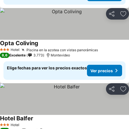
Compartir
Ag
Opta Coliving
Ver precios
Hotel
Piscina en la azotea con vistas panorámicas
Ver precios
3 Estrellas
8,6
Excelente
3.773
Montevideo
Elige fechas para ver los precios exactos
Ver precios
Compartir
Ag
Hotel Balfer
Ver precios
Hotel
3 Estrellas