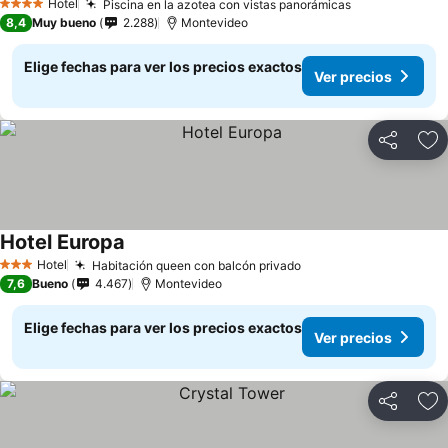
Hotel
Piscina en la azotea con vistas panorámicas
Ver precios
4 Estrellas
8,4
Muy bueno
2.288
Montevideo
Elige fechas para ver los precios exactos
Ver precios
Compartir
Ag
Hotel Europa
Ver precios
Hotel
Habitación queen con balcón privado
Ver precios
3 Estrellas
7,6
Bueno
4.467
Montevideo
Elige fechas para ver los precios exactos
Ver precios
Compartir
Ag