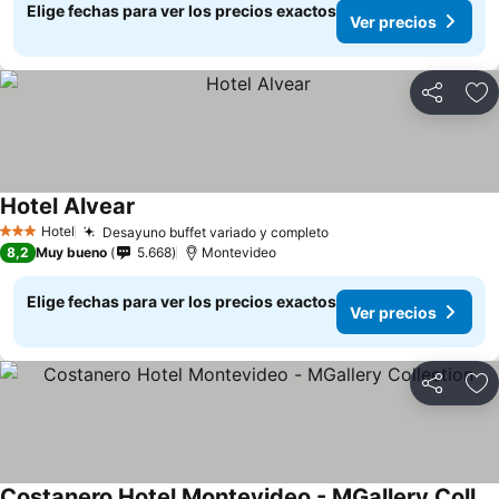
Elige fechas para ver los precios exactos
Ver precios
Compartir
Ag
Hotel Alvear
Ver precios
Hotel
Desayuno buffet variado y completo
Ver precios
3 Estrellas
8,2
Muy bueno
5.668
Montevideo
Elige fechas para ver los precios exactos
Ver precios
Compartir
Ag
Costanero Hotel Montevideo - MGallery Collection