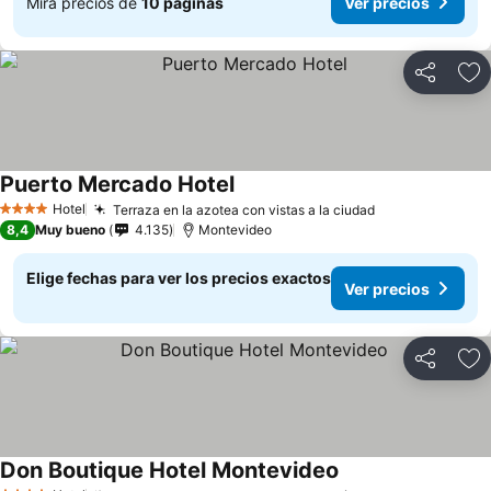
Mira precios de
10 páginas
Ver precios
Compartir
Ag
Puerto Mercado Hotel
Ver precios
Hotel
Terraza en la azotea con vistas a la ciudad
Ver precios
4 Estrellas
8,4
Muy bueno
4.135
Montevideo
Elige fechas para ver los precios exactos
Ver precios
Compartir
Ag
Don Boutique Hotel Montevideo
Ver precios