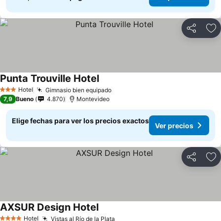
Compartir
Ag
Punta Trouville Hotel
Ver precios
Hotel
Gimnasio bien equipado
Ver precios
3 Estrellas
7,9
Bueno
4.870
Montevideo
Elige fechas para ver los precios exactos
Ver precios
Compartir
Ag
AXSUR Design Hotel
Ver precios
Hotel
Vistas al Río de la Plata
Ver precios