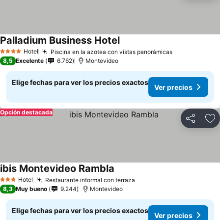
Palladium Business Hotel
Ver precios
Hotel
Piscina en la azotea con vistas panorámicas
Ver precios
4 Estrellas
8,5
Excelente
6.762
Montevideo
Elige fechas para ver los precios exactos
Ver precios
Opción destacada
Compartir
Ag
ibis Montevideo Rambla
Ver precios
Hotel
Restaurante informal con terraza
Ver precios
3 Estrellas
8,3
Muy bueno
9.244
Montevideo
Elige fechas para ver los precios exactos
Ver precios