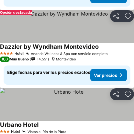
Opción destacada
Compartir
Ag
Dazzler by Wyndham Montevideo
Ver precios
Hotel
Ananda Wellness & Spa con servicio completo
Ver precios
4 Estrellas
8,0
Muy bueno
14.551
Montevideo
Elige fechas para ver los precios exactos
Ver precios
Compartir
Ag
Urbano Hotel
Ver precios
Hotel
Vistas al Río de la Plata
Ver precios
3 Estrellas