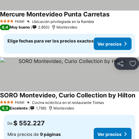
Mercure Montevideo Punta Carretas
Ver precios
Hotel
Ubicación privilegiada en la Rambla
Ver precios
4 Estrellas
8,4
Muy bueno
2.850
Montevideo
Elige fechas para ver los precios exactos
Ver precios
Compartir
Ag
SORO Montevideo, Curio Collection by Hilton
V
Hotel
Cocina ecléctica en el restaurante Tomas
Ver precios
4 Estrellas
9,3
Excelente
1.796
Montevideo
$ 552.227
De
Mira precios de
9 páginas
Ver precios