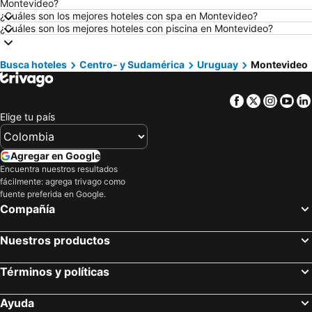
Montevideo?
Hoteles en Villeta
Hoteles en Girardot
¿Cuáles son los mejores hoteles con spa en Montevideo?
¿Cuáles son los mejores hoteles con piscina en Montevideo?
Hoteles en Pereira
Hoteles en Curazao
Hoteles en San Andrés, Providencia and Santa Catalina
Hoteles en República Dominicana
Busca hoteles
Centro- y Sudamérica
Uruguay
Montevideo
Hoteles en Madrid
Hoteles en Jamaica
Hoteles en Eje Cafetero
Hoteles en La Guajira
Facebook
Twitter
Insta
Yo
Hoteles en Islandia
Hoteles en Quindío
Elige tu país
Hoteles en Risaralda
Hoteles en Isla Margarita
Hoteles en Fuerteventura
Hoteles en Chamonix Mont-Blanc
Agregar en Google
Encuentra nuestros resultados
Hoteles en Boyacá
Hoteles en Capadocia
fácilmente: agrega trivago como
Hoteles en Amazonas
Hoteles en Los Cabos
fuente preferida en Google.
Compañía
Nuestros productos
Términos y políticas
Ayuda