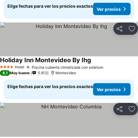
Elige fechas para ver los precios exactos
Ver precios
Compartir
Ag
Holiday Inn Montevideo By Ihg
Ver precios
Hotel
Piscina cubierta climatizada con solárium
Ver precios
4 Estrellas
8,1
Muy bueno
5.912
Montevideo
Elige fechas para ver los precios exactos
Ver precios
Compartir
Ag