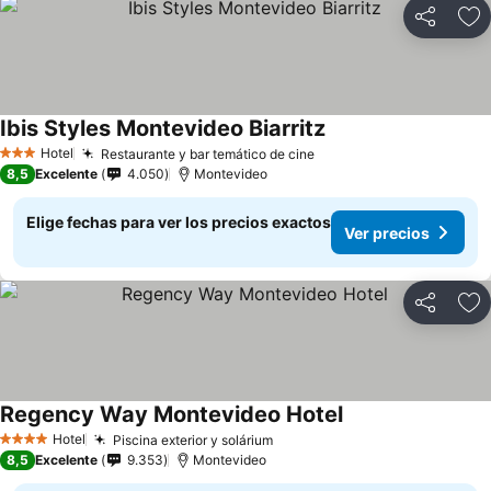
Compartir
Ag
Ibis Styles Montevideo Biarritz
Ver precios
Hotel
Restaurante y bar temático de cine
Ver precios
3 Estrellas
8,5
Excelente
4.050
Montevideo
Elige fechas para ver los precios exactos
Ver precios
Compartir
Ag
Regency Way Montevideo Hotel
Ver precios
Hotel
Piscina exterior y solárium
Ver precios
4 Estrellas
8,5
Excelente
9.353
Montevideo