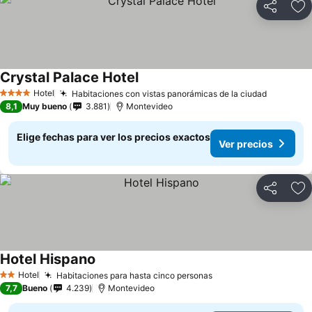
Compartir
Ag
Crystal Palace Hotel
Ver precios
Hotel
Habitaciones con vistas panorámicas de la ciudad
Ver prec
4 Estrellas
8,1
Muy bueno
3.881
Montevideo
Elige fechas para ver los precios exactos
Ver precios
Compartir
Ag
Hotel Hispano
Ver precios
Hotel
Habitaciones para hasta cinco personas
Ver precios
2 Estrellas
7,7
Bueno
4.239
Montevideo