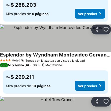
$ 288.203
De
Mira precios de
9 páginas
Ver precios
Compartir
Ag
Esplendor by Wyndham Montevideo Cervantes
Ver precios
Hotel
Terraza en la azotea con vistas a la ciudad
Ver precios
4 Estrellas
8,0
Muy bueno
8.363
Montevideo
$ 269.211
De
Mira precios de
10 páginas
Ver precios
Compartir
Ag