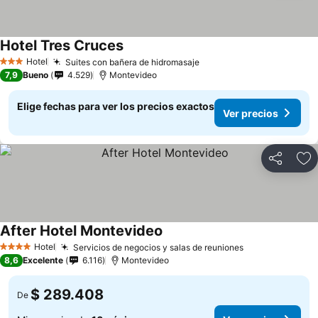
Hotel Tres Cruces
Ver precios
Hotel
Suites con bañera de hidromasaje
Ver precios
3 Estrellas
7,9
Bueno
4.529
Montevideo
Elige fechas para ver los precios exactos
Ver precios
Compartir
Ag
After Hotel Montevideo
Ver precios
Hotel
Servicios de negocios y salas de reuniones
Ver precios
4 Estrellas
8,6
Excelente
6.116
Montevideo
$ 289.408
De