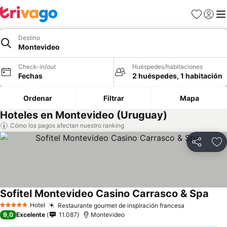
Favoritos
Iniciar 
Me
Destino
Montevideo
Check-in/out
Huéspedes/habitaciones
Fechas
2 huéspedes, 1 habitación
Ordenar
Filtrar
Mapa
Hoteles en Montevideo (Uruguay)
Cómo los pagos afectan nuestro ranking
Compartir
Ag
Sofitel Montevideo Casino Carrasco & Spa
Ver 
Hotel
Restaurante gourmet de inspiración francesa
Ver precio
5 Estrellas
9,0
Excelente
11.087
Montevideo