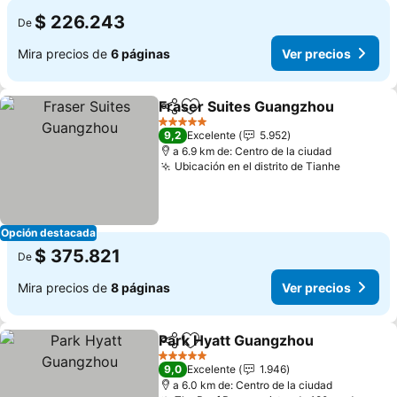
$ 226.243
De
Mira precios de
6 páginas
Ver precios
Fraser Suites Guangzhou
Compartir
Agregar a favoritos
5 Estrellas
9,2
Excelente
5.952
a 6.9 km de: Centro de la ciudad
Ubicación en el distrito de Tianhe
Ver prec
Opción destacada
$ 375.821
De
Mira precios de
8 páginas
Ver precios
Park Hyatt Guangzhou
Compartir
Agregar a favoritos
Ver
5 Estrellas
9,0
Excelente
1.946
a 6.0 km de: Centro de la ciudad