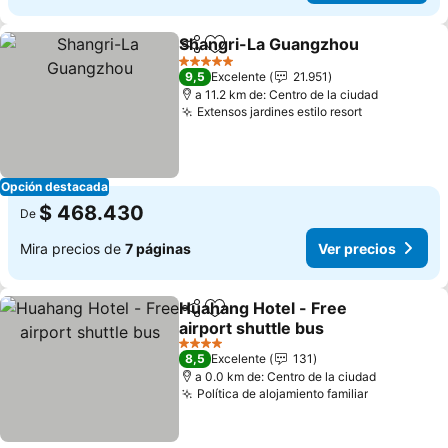
Shangri-La Guangzhou
Compartir
Agregar a favoritos
Ver
5 Estrellas
9,5
Excelente
21.951
a 11.2 km de: Centro de la ciudad
Extensos jardines estilo resort
Ver precios
Opción destacada
$ 468.430
De
Mira precios de
7 páginas
Ver precios
Huahang Hotel - Free
Compartir
Agregar a favoritos
airport shuttle bus
Ver precios
4 Estrellas
8,5
Excelente
131
a 0.0 km de: Centro de la ciudad
Política de alojamiento familiar
Ver precio