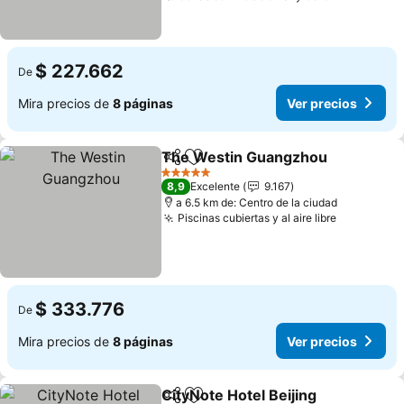
$ 227.662
De
Mira precios de
8 páginas
Ver precios
The Westin Guangzhou
Compartir
Agregar a favoritos
Ve
5 Estrellas
8,9
Excelente
9.167
a 6.5 km de: Centro de la ciudad
Piscinas cubiertas y al aire libre
Ver preci
$ 333.776
De
Mira precios de
8 páginas
Ver precios
CityNote Hotel Beijing
Compartir