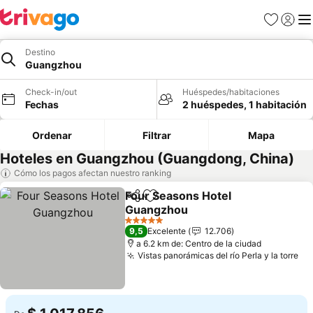
Favoritos
Iniciar 
Me
Destino
Guangzhou
Check-in/out
Huéspedes/habitaciones
Fechas
2 huéspedes, 1 habitación
Ordenar
Filtrar
Mapa
Hoteles en Guangzhou (Guangdong, China)
Cómo los pagos afectan nuestro ranking
Four Seasons Hotel
Compartir
Agregar a favoritos
Guangzhou
Ver precios
5 Estrellas
9,5
Excelente
12.706
a 6.2 km de: Centro de la ciudad
Vistas panorámicas del río Perla y la torre
Ve