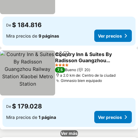
$ 184.816
De
Mira precios de
9 páginas
Ver precios
Country Inn & Suites By
Compartir
Agregar a favoritos
Radisson Guangzhou
Railway Station Xiaobei
Ver precios
4 Estrellas
7,5
Bueno
20
Metro Station
a 2.0 km de: Centro de la ciudad
Gimnasio bien equipado
Ver precios
$ 179.028
De
Mira precios de
1 página
Ver precios
Ver más