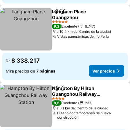
Langham Place
Compartir
Agregar a favoritos
Guangzhou
Ver precios
5 Estrellas
9,2
Excelente
8.747
a 10.4 km de: Centro de la ciudad
Vistas panorámicas del río Perla
Ver preci
$ 338.217
De
Mira precios de
7 páginas
Ver precios
Hampton By Hilton
Compartir
Agregar a favoritos
Guangzhou Railway
Station
Ver precios
4 Estrellas
8,6
Excelente
237
a 3.1 km de: Centro de la ciudad
Diseño contemporáneo de nueva
construcción