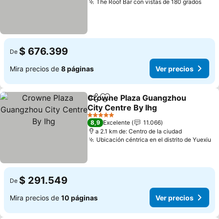
The Roof Bar con vistas de 180 grados
Ver 
$ 676.399
De
Mira precios de
8 páginas
Ver precios
Crowne Plaza Guangzhou
Compartir
Agregar a favoritos
City Centre By Ihg
Ver precios
5 Estrellas
8,9
Excelente
11.066
a 2.1 km de: Centro de la ciudad
Ubicación céntrica en el distrito de Yuexiu
Ve
$ 291.549
De
Mira precios de
10 páginas
Ver precios