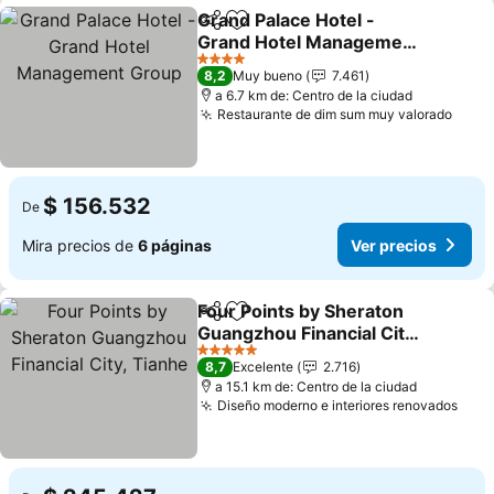
Grand Palace Hotel -
Compartir
Agregar a favoritos
Grand Hotel Management
Group
Ver precios
4 Estrellas
8,2
Muy bueno
7.461
a 6.7 km de: Centro de la ciudad
Restaurante de dim sum muy valorado
Ver 
$ 156.532
De
Mira precios de
6 páginas
Ver precios
Four Points by Sheraton
Compartir
Agregar a favoritos
Guangzhou Financial City,
Tianhe
Ver precios
5 Estrellas
8,7
Excelente
2.716
a 15.1 km de: Centro de la ciudad
Diseño moderno e interiores renovados
Ver 