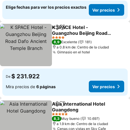
Elige fechas para ver los precios exactos
Ver precios
K SPACE Hotel -
Compartir
Agregar a favoritos
Guangzhou Beijing Road
Dafo Ancient Temple
Ver precios
4 Estrellas
8,9
Excelente
181
Branch
a 0.8 km de: Centro de la ciudad
Gimnasio en el hotel
Ver precios
$ 231.922
De
Mira precios de
6 páginas
Ver precios
Asia International Hotel
Compartir
Agregar a favoritos
Guangdong
Ver precios
5 Estrellas
8,3
Muy bueno
10.697
a 1.9 km de: Centro de la ciudad
Cenas con vistas en Sky Cafe
Ver precio