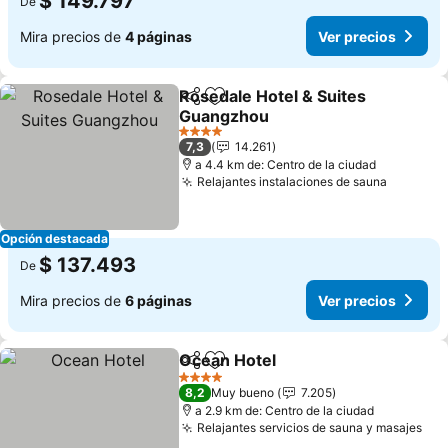
$ 149.797
De
Mira precios de
4 páginas
Ver precios
Rosedale Hotel & Suites
Compartir
Agregar a favoritos
Guangzhou
Ver precios
4 Estrellas
7,3
14.261
a 4.4 km de: Centro de la ciudad
Relajantes instalaciones de sauna
Ver pre
Opción destacada
$ 137.493
De
Mira precios de
6 páginas
Ver precios
Ocean Hotel
Compartir
Agregar a favoritos
Ver precios
4 Estrellas
8,2
Muy bueno
7.205
a 2.9 km de: Centro de la ciudad
Relajantes servicios de sauna y masajes
Ver