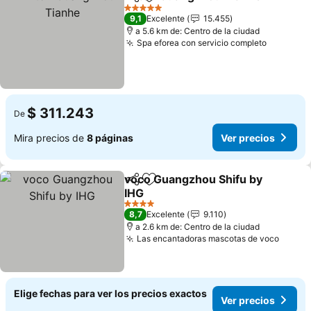
Compartir
Agregar a favoritos
5 Estrellas
9,1
Excelente
15.455
a 5.6 km de: Centro de la ciudad
Spa eforea con servicio completo
Ver prec
$ 311.243
De
Mira precios de
8 páginas
Ver precios
voco Guangzhou Shifu by
Compartir
Agregar a favoritos
IHG
Ver precios
4 Estrellas
8,7
Excelente
9.110
a 2.6 km de: Centro de la ciudad
Las encantadoras mascotas de voco
Ver p
Elige fechas para ver los precios exactos
Ver precios