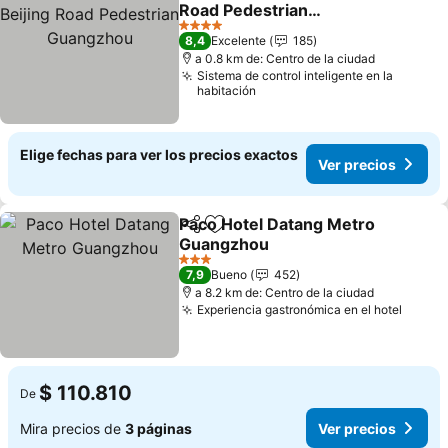
Agregar a favoritos
Road Pedestrian
Guangzhou
Ver precios
4 Estrellas
8,4
Excelente
185
a 0.8 km de: Centro de la ciudad
Sistema de control inteligente en la
habitación
Elige fechas para ver los precios exactos
Ver precios
Paco Hotel Datang Metro
Compartir
Agregar a favoritos
Guangzhou
Ver precios
3 Estrellas
7,9
Bueno
452
a 8.2 km de: Centro de la ciudad
Experiencia gastronómica en el hotel
Ver p
$ 110.810
De
Mira precios de
3 páginas
Ver precios