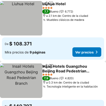
Liuhua Hotel
Compartir
Agregar a favoritos
Ver precios
4 Estrellas
7,7
Bueno
6.772
a 2.1 km de: Centro de la ciudad
Muebles clásicos de madera
Ver precios
$ 108.371
De
Mira precios de
9 páginas
Ver precios
Insail Hotels Guangzhou
Compartir
Agregar a favoritos
Beijing Road Pedestrian
Branch
Ver precios
4 Estrellas
7,9
Bueno
4.820
a 0.3 km de: Centro de la ciudad
Tecnología inteligente en la habitación
Ver 