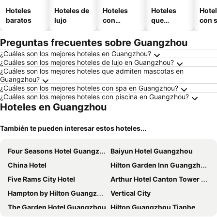
Hoteles
Hoteles de
Hoteles
Hoteles
Hote
baratos
lujo
con
que
con 
piscina
aceptan
mascotas
Preguntas frecuentes sobre Guangzhou
¿Cuáles son los mejores hoteles en Guangzhou?
¿Cuáles son los mejores hoteles de lujo en Guangzhou?
¿Cuáles son los mejores hoteles que admiten mascotas en
Guangzhou?
¿Cuáles son los mejores hoteles con spa en Guangzhou?
¿Cuáles son los mejores hoteles con piscina en Guangzhou?
Hoteles en Guangzhou
También te pueden interesar estos hoteles...
Four Seasons Hotel Guangzhou
Baiyun Hotel Guangzhou
China Hotel
Hilton Garden Inn Guangzhou Tianhe
Five Rams City Hotel
Arthur Hotel Canton Tower Guangzhou
Hampton by Hilton Guangzhou Zhujiang New Town
Vertical City
The Garden Hotel Guangzhou
Hilton Guangzhou Tianhe