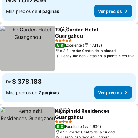
$ 1.017.856
De
Mira precios de
8 páginas
Ver precios
The Garden Hotel
Compartir
Agregar a favoritos
Guangzhou
Ver precios
5 Estrellas
8,9
Excelente
17.113
a 2.3 km de: Centro de la ciudad
Desayuno con vistas en la planta ejecutiva
V
$ 378.188
De
Mira precios de
7 páginas
Ver precios
Kempinski Residences
Compartir
Agregar a favoritos
Guangzhou
Ver precios
5 Estrellas
9,0
Excelente
1.630
a 2.1 km de: Centro de la ciudad
Diseño inspirado en Lingnan