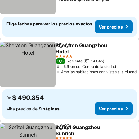
Ver precios
Elige fechas para ver los precios exactos
Ver precios
Sheraton Guangzhou
Compartir
Agregar a favoritos
Hotel
Ver precios
5 Estrellas
9,3
Excelente
14.845
a 5.9 km de: Centro de la ciudad
Amplias habitaciones con vistas a la ciudad
V
$ 490.854
De
Mira precios de
9 páginas
Ver precios
Sofitel Guangzhou
Compartir
Agregar a favoritos
Sunrich