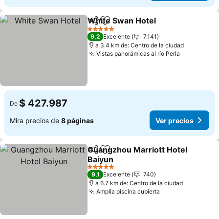
White Swan Hotel
Compartir
Agregar a favoritos
Ver prec
5 Estrellas
9,2
Excelente
7.141
a 3.4 km de: Centro de la ciudad
Vistas panorámicas al río Perla
Ver precio
$ 427.987
De
Mira precios de
8 páginas
Ver precios
Guangzhou Marriott Hotel
Compartir
Agregar a favoritos
Baiyun
Ver precios
5 Estrellas
9,1
Excelente
740
a 6.7 km de: Centro de la ciudad
Amplia piscina cubierta
Ver precios