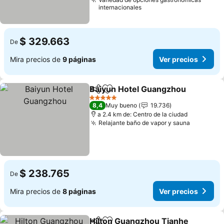
internacionales
$ 329.663
De
Mira precios de
9 páginas
Ver precios
Baiyun Hotel Guangzhou
Compartir
Agregar a favoritos
V
5 Estrellas
8,4
Muy bueno
19.736
a 2.4 km de: Centro de la ciudad
Relajante baño de vapor y sauna
Ver prec
$ 238.765
De
Mira precios de
8 páginas
Ver precios
Hilton Guangzhou Tianhe