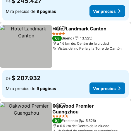
$ 245.427
De
Mira precios de
9 páginas
Ver precios
Hotel Landmark Canton
Compartir
Agregar a favoritos
Ve
4 Estrellas
7,8
Bueno
13.525
a 1.6 km de: Centro de la ciudad
Vistas del río Perla y la Torre de Cantón
Ver 
$ 207.932
De
Mira precios de
9 páginas
Ver precios
Oakwood Premier
Compartir
Agregar a favoritos
Guangzhou
Ver precios
5 Estrellas
9,1
Excelente
5.526
a 6.6 km de: Centro de la ciudad
Variedad de opciones gastronómicas