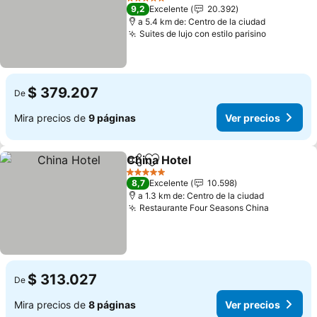
Ver precios
5 Estrellas
9,2
Excelente
20.392
a 5.4 km de: Centro de la ciudad
Suites de lujo con estilo parisino
Ver preci
$ 379.207
De
Mira precios de
9 páginas
Ver precios
China Hotel
Compartir
Agregar a favoritos
Ver precios
5 Estrellas
8,7
Excelente
10.598
a 1.3 km de: Centro de la ciudad
Restaurante Four Seasons China
Ver prec
$ 313.027
De
Mira precios de
8 páginas
Ver precios