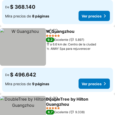
$ 368.140
De
Mira precios de
8 páginas
Ver precios
W Guangzhou
Compartir
Agregar a favoritos
Ver precios
5 Estrellas
9,2
Excelente
5.897
a 6.6 km de: Centro de la ciudad
AWAY Spa para rejuvenecer
Ver precios
$ 496.642
De
Mira precios de
9 páginas
Ver precios
DoubleTree by Hilton
Compartir
Agregar a favoritos
Guangzhou
Ver precios
5 Estrellas
8,7
Excelente
9.338