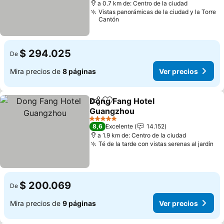
a 0.7 km de: Centro de la ciudad
Vistas panorámicas de la ciudad y la Torre
Cantón
$ 294.025
De
Mira precios de
8 páginas
Ver precios
Dong Fang Hotel
Compartir
Agregar a favoritos
Guangzhou
Ver precios
5 Estrellas
8,6
Excelente
14.152
a 1.9 km de: Centro de la ciudad
Té de la tarde con vistas serenas al jardín
Ve
$ 200.069
De
Mira precios de
9 páginas
Ver precios