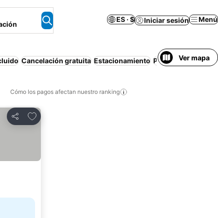
ES · $
Menú
Iniciar sesión
ación
Ver mapa
cluido
Cancelación gratuita
Estacionamiento
Piscina
Apartamen
Cómo los pagos afectan nuestro ranking
Agregar a favoritos
Compartir