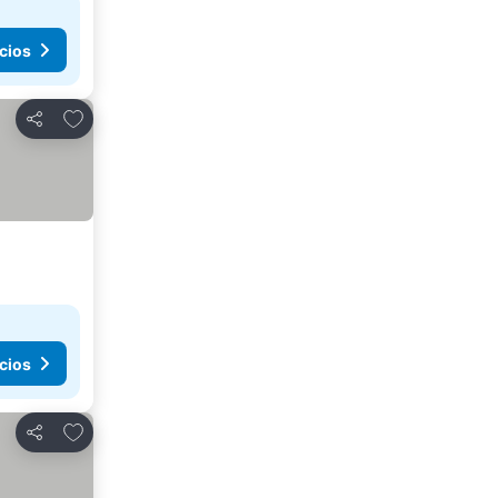
cios
Agregar a favoritos
Compartir
cios
Agregar a favoritos
Compartir