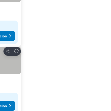
cios
Agregar a favoritos
Compartir
cios