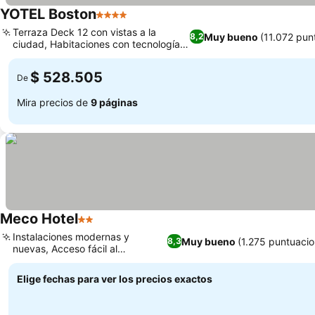
YOTEL Boston
4 Estrellas
Terraza Deck 12 con vistas a la
Muy bueno
(11.072 pun
8,2
ciudad, Habitaciones con tecnología y
luz ambiental
$ 528.505
De
Mira precios de
9 páginas
Meco Hotel
2 Estrellas
Instalaciones modernas y
Muy bueno
(1.275 puntuacio
8,3
nuevas, Acceso fácil al
transporte público
Elige fechas para ver los precios exactos