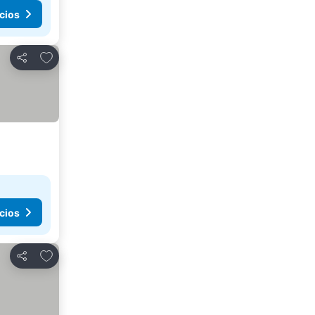
cios
Agregar a favoritos
Compartir
cios
Agregar a favoritos
Compartir