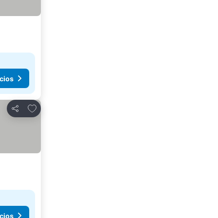
cios
Agregar a favoritos
Compartir
cios