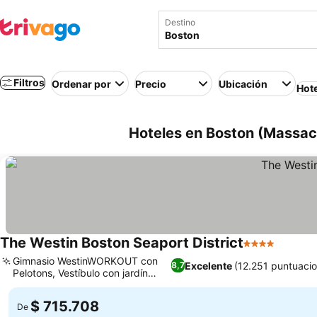
Destino
Filtros
Ordenar por
Precio
Ubicación
Hot
Hoteles en Boston (Massach
The Westin Boston Seaport District
4 Estrellas
Gimnasio WestinWORKOUT con
Excelente
(12.251 puntuaci
8,7
Pelotons, Vestíbulo con jardín
vertical
$ 715.708
De