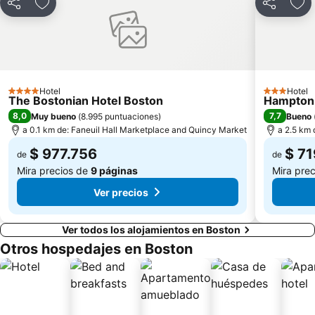
Compartir
Agregar a favoritos
Compartir
Agr
Hotel
Hotel
4 Estrellas
3 Estrellas
The Bostonian Hotel Boston
Hampton 
8,0
7,7
Muy bueno
(
8.995 puntuaciones
)
Bueno
a 0.1 km de: Faneuil Hall Marketplace and Quincy Market
a 2.5 km
$ 977.756
$ 71
de
de
Mira precios de
9 páginas
Mira pre
Ver precios
Ver todos los alojamientos en Boston
Otros hospedajes en Boston