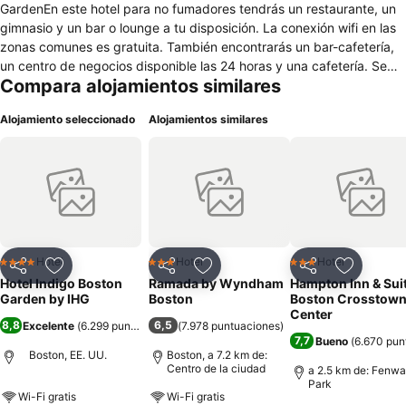
GardenEn este hotel para no fumadores tendrás un restaurante, un
gimnasio y un bar o lounge a tu disposición. La conexión wifi en las
zonas comunes es gratuita. También encontrarás un bar-cafetería,
un centro de negocios disponible las 24 horas y una cafetería. Se
Compara alojamientos similares
ofrece un servicio de limpieza a petición. Hotel Indigo Boston
Garden by IHG ofrece 72 alojamientos con aire acondicionado, caja
Alojamiento seleccionado
Alojamientos similares
fuerte y cafetera y tetera. Las camas tienen colchones con una
capa de acolchado adicional y están vestidas con edredón de
plumas y ropa de cama de alta calidad. Se ofrece una televisión de
pantalla plana de 32 pulgadas con canales por satélite de
suscripción. Los baños están equipados con ducha y bañera
combinadas con cabezal de ducha tipo lluvia, artículos de higiene
personal gratuitos y secador de pelo. Este hotel en Boston ofrece
acceso a Internet por cable y wifi gratis. Los servicios para las
Hotel
Hotel
Hotel
4 Estrellas
3 Estrellas
3 Estrellas
Compartir
Agregar a favoritos
Compartir
Agregar a favoritos
Compartir
Agregar 
personas de negocios incluyen escritorio y teléfono; se ofrecen
Hotel Indigo Boston
Ramada by Wyndham
Hampton Inn & Sui
llamadas locales gratuitas (pueden existir restricciones). Se ofrece
Garden by IHG
Boston
Boston Crosstow
servicio de limpieza a petición y es posible solicitar cambio de
Center
8,8
6,5
Excelente
(
6.299 puntuaciones
(
)
7.978 puntuaciones
)
sábanas. Los servicios de ocio y esparcimiento en este hotel
7,7
Bueno
(
6.670 pun
incluyen gimnasio.
Boston, EE. UU.
Boston, a 7.2 km de:
Centro de la ciudad
a 2.5 km de: Fenw
Park
Wi-Fi gratis
Wi-Fi gratis