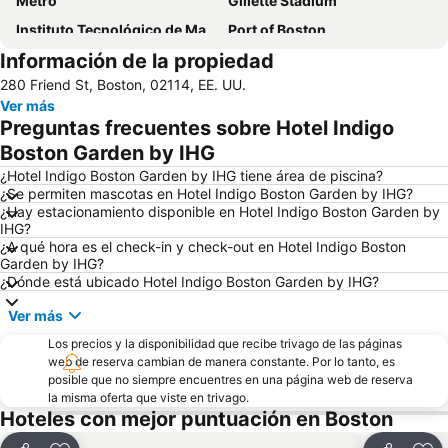
Metro
Gillette Stadium
Instituto Tecnológico de Massachusetts
Port of Boston
Información de la propiedad
Faneuil Hall Marketplace and Quincy Market
Back Bay Station
280 Friend St, Boston, 02114, EE. UU.
Prudential Center
TD Banknorth Garden
Ver más
South Station
Biblioteca Pública de Boston
Preguntas frecuentes sobre Hotel Indigo
Fenway Park
BAMS Fest
Boston Garden by IHG
North End
Casa del estado (Ayuntamiento)
¿Hotel Indigo Boston Garden by IHG tiene área de piscina?
¿Se permiten mascotas en Hotel Indigo Boston Garden by IHG?
Beacon Hill
Comunado de Boston
¿Hay estacionamiento disponible en Hotel Indigo Boston Garden by
IHG?
Camino de la libertad
East Boston
¿A qué hora es el check-in y check-out en Hotel Indigo Boston
Museo de Ciencia
New England Aquarium
Garden by IHG?
¿Dónde está ubicado Hotel Indigo Boston Garden by IHG?
South Boston
Museo de Bellas Artes
Ver más
Brighton
Salem Witch Museum
Los precios y la disponibilidad que recibe trivago de las páginas
Mall at Rockingham Park
web de reserva cambian de manera constante. Por lo tanto, es
posible que no siempre encuentres en una página web de reserva
la misma oferta que viste en trivago.
Hoteles con mejor puntuación en Boston