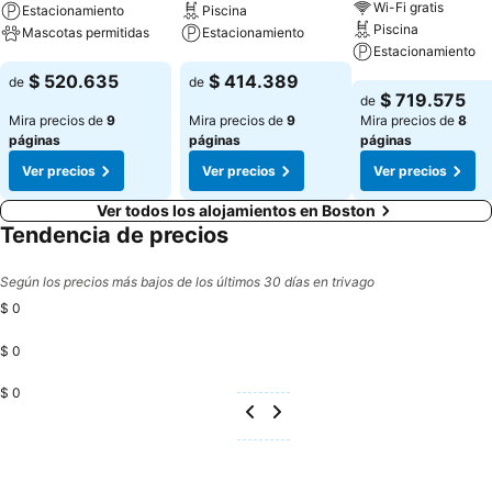
Wi-Fi gratis
Estacionamiento
Piscina
Piscina
Mascotas permitidas
Estacionamiento
Estacionamiento
Ver precios
Ver precios
$ 520.635
$ 414.389
de
de
Ver precios
$ 719.575
de
Mira precios de
9
Mira precios de
9
Mira precios de
8
páginas
páginas
páginas
Ver precios
Ver precios
Ver precios
Ver todos los alojamientos en Boston
Tendencia de precios
Según los precios más bajos de los últimos 30 días en trivago
$ 0
$ 0
$ 0