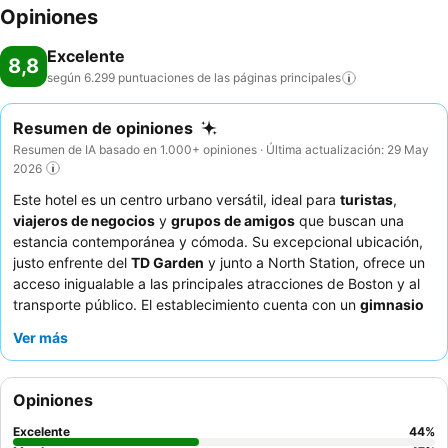
Opiniones
Excelente
8,8
según 6.299 puntuaciones de las páginas
principales
Resumen de opiniones
Resumen de IA basado en 1.000+ opiniones · Última actualización: 29 May
2026
Este hotel es un centro urbano versátil, ideal para
turistas
,
viajeros de negocios
y
grupos de amigos
que buscan una
estancia contemporánea y cómoda. Su excepcional ubicación,
justo enfrente del
TD Garden
y junto a North Station, ofrece un
acceso inigualable a las principales atracciones de Boston y al
transporte público. El establecimiento cuenta con un
gimnasio
bien equipado y un acogedor restaurante y bar, que ofrecen
Ver más
opciones para mantenerse en forma y una gastronomía de
calidad. Los huéspedes elogian constantemente al
equipo de
recepción
y al
servicio de aparcacoches
por su excepcional
Opiniones
hospitalidad y eficiencia. Para una experiencia más tranquila, los
huéspedes pueden solicitar habitaciones que no den a la calle
Excelente
44
%