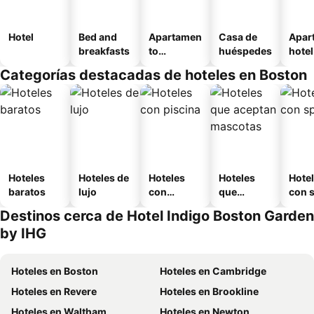
Hotel
Bed and
Apartamen
Casa de
Apar
breakfasts
to
huéspedes
hotel
amueblad
Categorías destacadas de hoteles en Boston
o
Hoteles
Hoteles de
Hoteles
Hoteles
Hote
baratos
lujo
con
que
con 
piscina
aceptan
Destinos cerca de Hotel Indigo Boston Garden
mascotas
by IHG
Hoteles en Boston
Hoteles en Cambridge
Hoteles en Revere
Hoteles en Brookline
Hoteles en Waltham
Hoteles en Newton