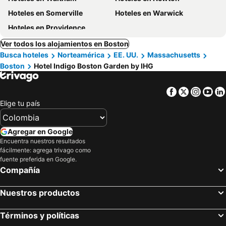
Hoteles en Somerville
Hoteles en Warwick
Hoteles en Providence
Ver todos los alojamientos en Boston
Busca hoteles
Norteamérica
EE. UU.
Massachusetts
Boston
Hotel Indigo Boston Garden by IHG
Facebook
Twitter
Insta
Yo
Elige tu país
Agregar en Google
Encuentra nuestros resultados
fácilmente: agrega trivago como
fuente preferida en Google.
Compañía
Nuestros productos
Términos y políticas