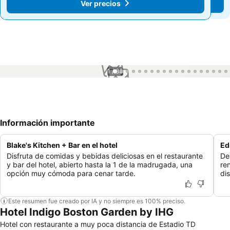
Ver precios
Ver precios
1 / 83
Información importante
Blake's Kitchen + Bar en el hotel
Ed
Disfruta de comidas y bebidas deliciosas en el restaurante
De
y bar del hotel, abierto hasta la 1 de la madrugada, una
re
opción muy cómoda para cenar tarde.
di
Este resumen fue creado por IA y no siempre es 100% preciso.
Hotel Indigo Boston Garden by IHG
Hotel con restaurante a muy poca distancia de Estadio TD