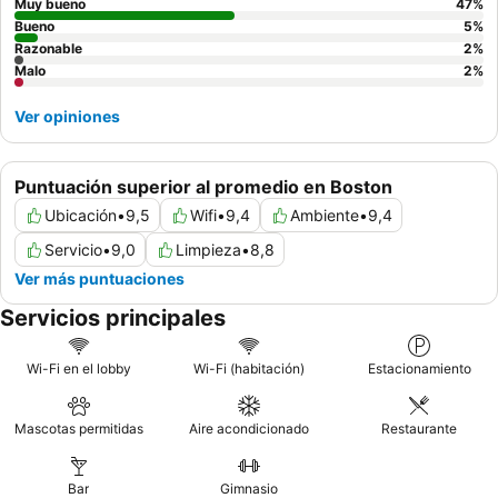
para evitar el ruido.
Muy bueno
47
%
Bueno
5
%
Razonable
2
%
Malo
2
%
Ver opiniones
Puntuación superior al promedio en Boston
Ubicación
•
9,5
Wifi
•
9,4
Ambiente
•
9,4
Servicio
•
9,0
Limpieza
•
8,8
Ver más puntuaciones
Servicios principales
Wi-Fi en el lobby
Wi-Fi (habitación)
Estacionamiento
Mascotas permitidas
Aire acondicionado
Restaurante
Bar
Gimnasio