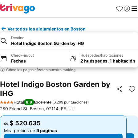
Favoritos
Iniciar 
Me
Ver todos los alojamientos en Boston
Destino
Hotel Indigo Boston Garden by IHG
Check-in/out
Huéspedes/habitaciones
Fechas
2 huéspedes, 1 habitación
Cómo los pagos afectan nuestro ranking
Hotel Indigo Boston Garden by
IHG
Compartir
Ag
Hotel
8,8
Excelente
(
6.299 puntuaciones
)
4 Estrellas
280 Friend St, Boston, 02114, EE. UU.
$ 520.635
$ 520.635
de
de
Mira precios de
9 páginas
Mira precios de
9 páginas