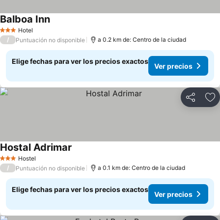
Balboa Inn
Hotel
3 Estrellas
/
a 0.2 km de: Centro de la ciudad
Puntuación no disponible
Elige fechas para ver los precios exactos
Ver precios
Compartir
Ag
Hostal Adrimar
Hostel
3 Estrellas
/
a 0.1 km de: Centro de la ciudad
Puntuación no disponible
Elige fechas para ver los precios exactos
Ver precios