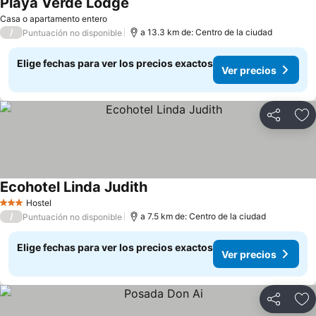
Playa Verde Lodge
Casa o apartamento entero
/
a 13.3 km de: Centro de la ciudad
Puntuación no disponible
Elige fechas para ver los precios exactos
Ver precios
Compartir
Ag
Ecohotel Linda Judith
Hostel
3 Estrellas
/
a 7.5 km de: Centro de la ciudad
Puntuación no disponible
Elige fechas para ver los precios exactos
Ver precios
Compartir
Ag