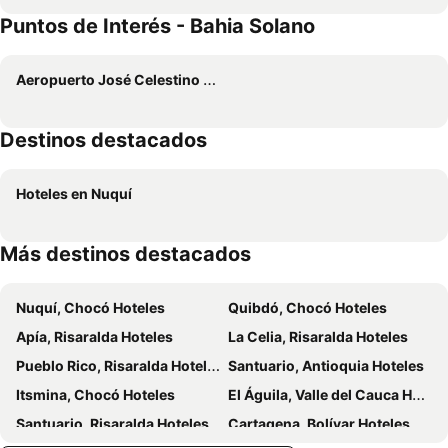
Puntos de Interés - Bahia Solano
Playa Alegre
Hotel coral Issa
Posada Las Palmeras
Hotel Kipara
Aeropuerto José Celestino Mutis
Jardin Botanico Del Pacifico
Posada El Acuario
Hotel Penthouse
Kurrulau - Hotel Playa Pacifica
Destinos destacados
Hotel Destinos Del Pacifico
Hotel Don Aí
Altos de la Playa
Choibana Ecolodge
Hoteles en Nuquí
Ecohotel Kipara
Pacific Sailfish Ecolodge
Paraiso Escondido
Balboa Inn
Más destinos destacados
Mecana Ecohotel
Mapara Crab
Ecohotel Punta Roca
Solana Mar Y Selva Boutique
Nuquí, Chocó Hoteles
Quibdó, Chocó Hoteles
Apía, Risaralda Hoteles
La Celia, Risaralda Hoteles
Pueblo Rico, Risaralda Hoteles
Santuario, Antioquia Hoteles
Itsmina, Chocó Hoteles
El Águila, Valle del Cauca Hoteles
Santuario, Risaralda Hoteles
Cartagena, Bolívar Hoteles