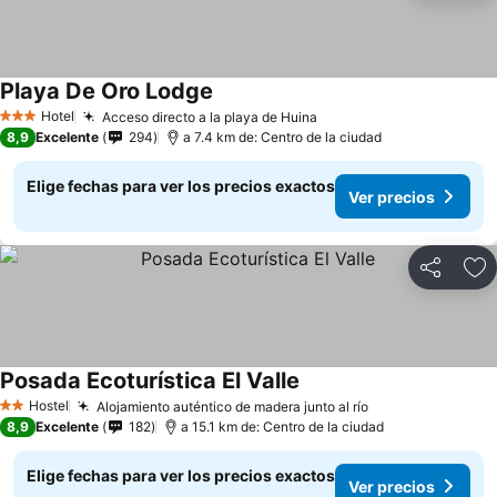
Playa De Oro Lodge
Hotel
Acceso directo a la playa de Huina
3 Estrellas
8,9
Excelente
294
a 7.4 km de: Centro de la ciudad
Elige fechas para ver los precios exactos
Ver precios
Compartir
Ag
Posada Ecoturística El Valle
Hostel
Alojamiento auténtico de madera junto al río
2 Estrellas
8,9
Excelente
182
a 15.1 km de: Centro de la ciudad
Elige fechas para ver los precios exactos
Ver precios