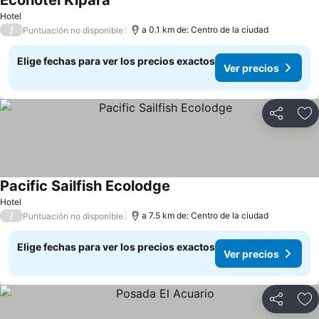
Ecohotel Kipara
Hotel
/
a 0.1 km de: Centro de la ciudad
Puntuación no disponible
Elige fechas para ver los precios exactos
Ver precios
Compartir
Ag
Pacific Sailfish Ecolodge
Hotel
/
a 7.5 km de: Centro de la ciudad
Puntuación no disponible
Elige fechas para ver los precios exactos
Ver precios
Compartir
Ag