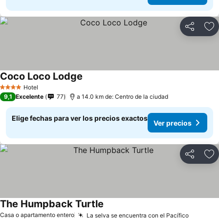
Compartir
Ag
Coco Loco Lodge
Hotel
4 Estrellas
9,1
Excelente
77
a 14.0 km de: Centro de la ciudad
Elige fechas para ver los precios exactos
Ver precios
Compartir
Ag
The Humpback Turtle
Casa o apartamento entero
La selva se encuentra con el Pacífico