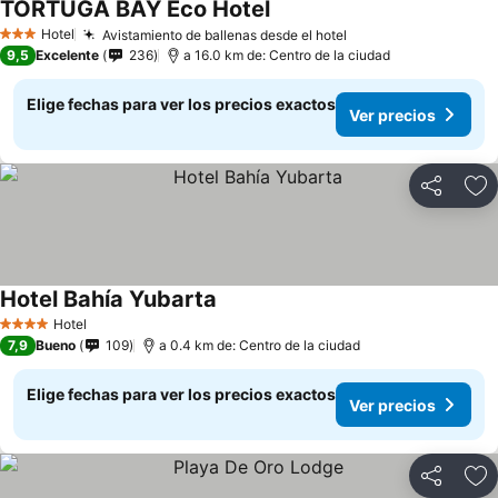
TORTUGA BAY Eco Hotel
Hotel
Avistamiento de ballenas desde el hotel
3 Estrellas
9,5
Excelente
236
a 16.0 km de: Centro de la ciudad
Elige fechas para ver los precios exactos
Ver precios
Compartir
Ag
Hotel Bahía Yubarta
Hotel
4 Estrellas
7,9
Bueno
109
a 0.4 km de: Centro de la ciudad
Elige fechas para ver los precios exactos
Ver precios
Compartir
Ag