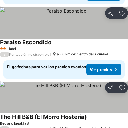
Compartir
Ag
Paraiso Escondido
Hotel
2 Estrellas
/
a 7.0 km de: Centro de la ciudad
Puntuación no disponible
Elige fechas para ver los precios exactos
Ver precios
Compartir
Ag
The Hill B&B (El Morro Hosteria)
Bed and breakfast