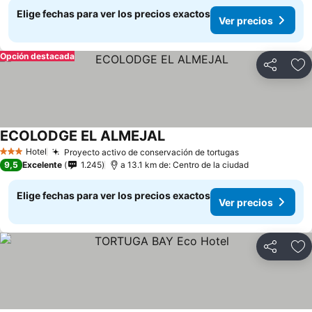
Elige fechas para ver los precios exactos
Ver precios
Opción destacada
Compartir
Ag
ECOLODGE EL ALMEJAL
Hotel
Proyecto activo de conservación de tortugas
3 Estrellas
9,5
Excelente
1.245
a 13.1 km de: Centro de la ciudad
Elige fechas para ver los precios exactos
Ver precios
Compartir
Ag