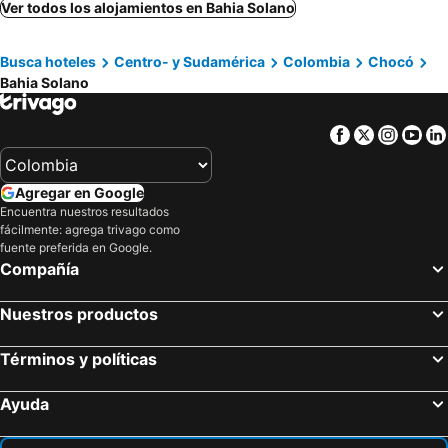
Santa Marta, Magdalena Hoteles
San Andrés, San Andrés, Providencia and Santa Catalina Hoteles
Ver todos los alojamientos en Bahia Solano
Bogotá, Bogotá Hoteles
Medellín, Antioquia Hoteles
Busca hoteles
Centro- y Sudamérica
Colombia
Chocó
Barranquilla, Atlántico Hoteles
Coveñas, Sucre Hoteles
Bahia Solano
Cali, Valle del Cauca Hoteles
Melgar, Tolima Hoteles
Facebook
Twitter
Insta
Yo
Agregar en Google
Encuentra nuestros resultados
fácilmente: agrega trivago como
fuente preferida en Google.
Compañía
Nuestros productos
Términos y políticas
Ayuda