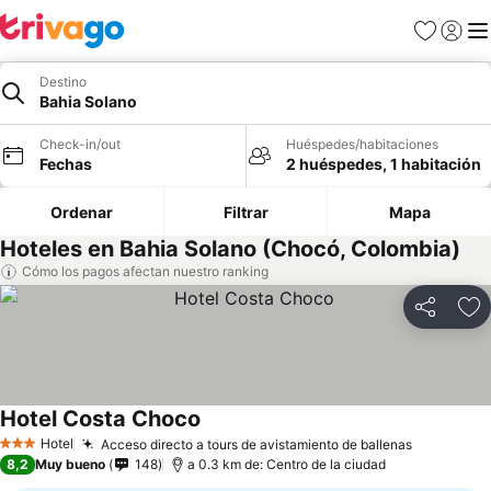
Favoritos
Iniciar 
Me
Destino
Bahia Solano
Check-in/out
Huéspedes/habitaciones
Fechas
2 huéspedes, 1 habitación
Ordenar
Filtrar
Mapa
Hoteles en Bahia Solano (Chocó, Colombia)
Cómo los pagos afectan nuestro ranking
Compartir
Ag
Hotel Costa Choco
Hotel
Acceso directo a tours de avistamiento de ballenas
3 Estrellas
8,2
Muy bueno
148
a 0.3 km de: Centro de la ciudad