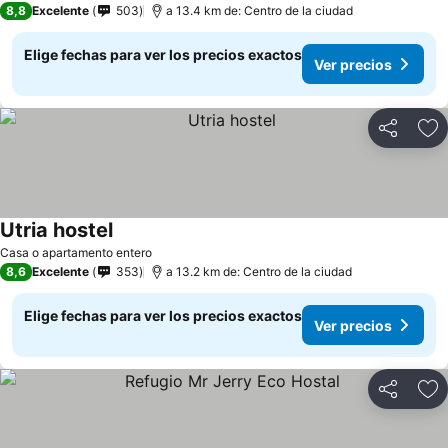
8,8
Excelente
503
a 13.4 km de: Centro de la ciudad
Elige fechas para ver los precios exactos
Ver precios
Compartir
Ag
Utria hostel
Casa o apartamento entero
8,6
Excelente
353
a 13.2 km de: Centro de la ciudad
Elige fechas para ver los precios exactos
Ver precios
Compartir
Ag