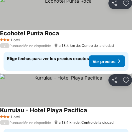
Compartir
Ag
Ecohotel Punta Roca
Hotel
3 Estrellas
/
a 13.4 km de: Centro de la ciudad
Puntuación no disponible
Elige fechas para ver los precios exactos
Ver precios
Compartir
Ag
Kurrulau - Hotel Playa Pacifica
Hotel
3 Estrellas
/
a 18.4 km de: Centro de la ciudad
Puntuación no disponible