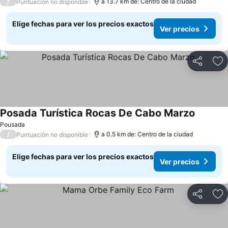
/
a 13.7 km de: Centro de la ciudad
Puntuación no disponible
Elige fechas para ver los precios exactos
Ver precios
Compartir
Ag
Posada Turística Rocas De Cabo Marzo
Pousada
/
a 0.5 km de: Centro de la ciudad
Puntuación no disponible
Elige fechas para ver los precios exactos
Ver precios
Compartir
Ag