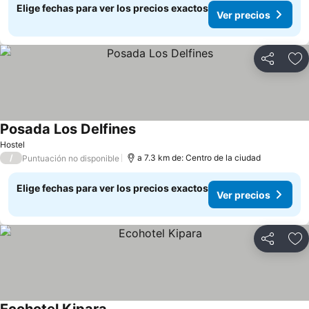
Elige fechas para ver los precios exactos
Ver precios
Compartir
Ag
Posada Los Delfines
Hostel
/
a 7.3 km de: Centro de la ciudad
Puntuación no disponible
Elige fechas para ver los precios exactos
Ver precios
Compartir
Ag