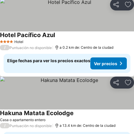
Compartir
Ag
Hotel Pacífico Azul
Hotel
4 Estrellas
/
a 0.2 km de: Centro de la ciudad
Puntuación no disponible
Elige fechas para ver los precios exactos
Ver precios
Compartir
Ag
Hakuna Matata Ecolodge
Casa o apartamento entero
/
a 13.4 km de: Centro de la ciudad
Puntuación no disponible