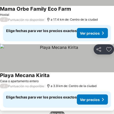
Mama Orbe Family Eco Farm
Hostal
/
a 17.4 km de: Centro de la ciudad
Puntuación no disponible
Elige fechas para ver los precios exactos
Ver precios
Compartir
Ag
Playa Mecana Kirita
Casa o apartamento entero
/
a 3.9 km de: Centro de la ciudad
Puntuación no disponible
Elige fechas para ver los precios exactos
Ver precios
Ver más