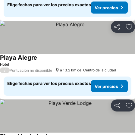
Elige fechas para ver los precios exactos
Ver precios
Compartir
Ag
Playa Alegre
Hotel
/
a 13.2 km de: Centro de la ciudad
Puntuación no disponible
Elige fechas para ver los precios exactos
Ver precios
Compartir
Ag