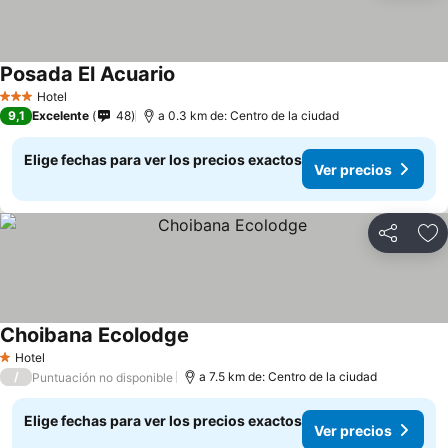
Posada El Acuario
Hotel
3 Estrellas
9,1
Excelente
48
a 0.3 km de: Centro de la ciudad
Elige fechas para ver los precios exactos
Ver precios
Compartir
Ag
Choibana Ecolodge
Hotel
1 Estrellas
/
a 7.5 km de: Centro de la ciudad
Puntuación no disponible
Elige fechas para ver los precios exactos
Ver precios