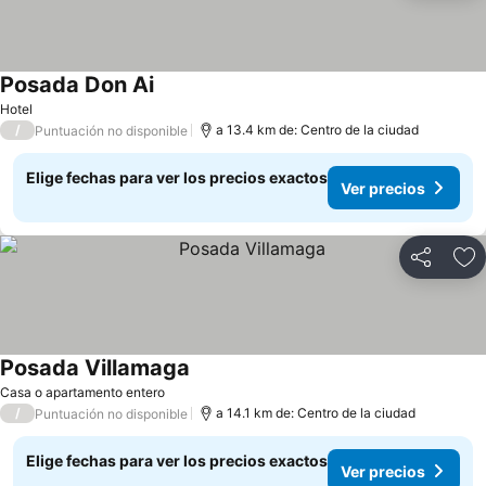
Posada Don Ai
Hotel
/
a 13.4 km de: Centro de la ciudad
Puntuación no disponible
Elige fechas para ver los precios exactos
Ver precios
Compartir
Ag
Posada Villamaga
Casa o apartamento entero
/
a 14.1 km de: Centro de la ciudad
Puntuación no disponible
Elige fechas para ver los precios exactos
Ver precios