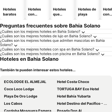
Hoteles
Hoteles
Hoteles
Hoteles de
Hote
baratos
con
que
playa
con
piscina
aceptan
esta
mascotas
mien
Preguntas frecuentes sobre Bahia Solano
¿Cuáles son los mejores hoteles en Bahia Solano?
¿Cuáles son los mejores hoteles de lujo en Bahia Solano?
¿Cuáles son los mejores hoteles que admiten mascotas en Bahia
Solano?
¿Cuáles son los mejores hoteles con spa en Bahia Solano?
¿Cuáles son los mejores hoteles con piscina en Bahia Solano?
Hoteles en Bahia Solano
También te pueden interesar estos hoteles...
ECOLODGE EL ALMEJAL
Hotel Costa Choco
Coco Loco Lodge
TORTUGA BAY Eco Hotel
Playa De Oro Lodge
Hotel Bahía Yubarta
Los Cabos
Hotel Destino del Pacifico - Bahia Solano
Cordoba Mosquera Esmeralda Hostal Esmeralda
Posada Don Ai