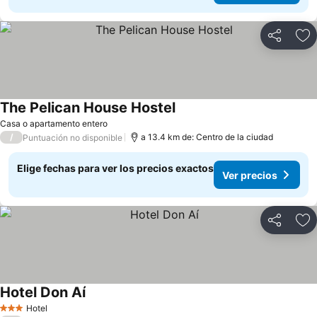
Compartir
Ag
The Pelican House Hostel
Casa o apartamento entero
/
a 13.4 km de: Centro de la ciudad
Puntuación no disponible
Elige fechas para ver los precios exactos
Ver precios
Compartir
Ag
Hotel Don Aí
Hotel
3 Estrellas