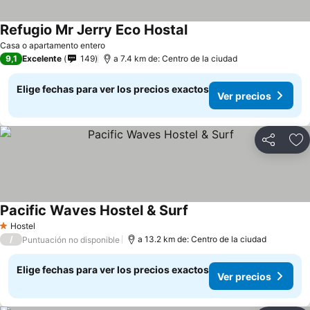
Refugio Mr Jerry Eco Hostal
Casa o apartamento entero
9,1
Excelente
149
a 7.4 km de: Centro de la ciudad
Elige fechas para ver los precios exactos
Ver precios
Compartir
Ag
Pacific Waves Hostel & Surf
Hostel
1 Estrellas
/
a 13.2 km de: Centro de la ciudad
Puntuación no disponible
Elige fechas para ver los precios exactos
Ver precios