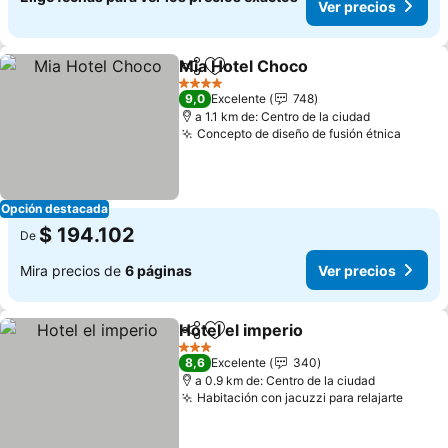
Ver precios
Mia Hotel Choco
Compartir
Agregar a favoritos
Ver preci
4 Estrellas
9,0
Excelente
748
a 1.1 km de: Centro de la ciudad
Concepto de diseño de fusión étnica
Ver pr
Opción destacada
$ 194.102
De
Mira precios de
6 páginas
Ver precios
Hotel el imperio
Compartir
Agregar a favoritos
Ver precio
3 Estrellas
8,6
Excelente
340
a 0.9 km de: Centro de la ciudad
Habitación con jacuzzi para relajarte
Ver p