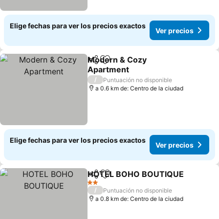
Elige fechas para ver los precios exactos
Ver precios
Modern & Cozy
Compartir
Agregar a favoritos
Apartment
Ver precios
/
Puntuación no disponible
a 0.6 km de: Centro de la ciudad
Elige fechas para ver los precios exactos
Ver precios
HOTEL BOHO BOUTIQUE
Compartir
Agregar a favoritos
V
2 Estrellas
/
Puntuación no disponible
a 0.8 km de: Centro de la ciudad