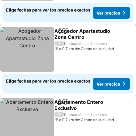
Elige fechas para ver los precios exactos
Ver precios
Acogedor Apartastudio
Compartir
Agregar a favoritos
Zona Centro
Ver precios
/
Puntuación no disponible
a 0.7 km de: Centro de la ciudad
Elige fechas para ver los precios exactos
Ver precios
Apartamento Entero
Compartir
Agregar a favoritos
Exclusivo
Ver precios
/
Puntuación no disponible
a 0.7 km de: Centro de la ciudad