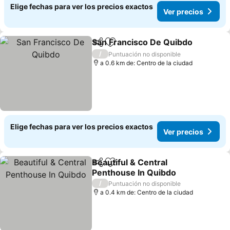
Elige fechas para ver los precios exactos
Ver precios
San Francisco De Quibdo
Compartir
Agregar a favoritos
V
/
Puntuación no disponible
a 0.6 km de: Centro de la ciudad
Elige fechas para ver los precios exactos
Ver precios
Beautiful & Central
Compartir
Agregar a favoritos
Penthouse In Quibdo
Ver precios
/
Puntuación no disponible
a 0.4 km de: Centro de la ciudad