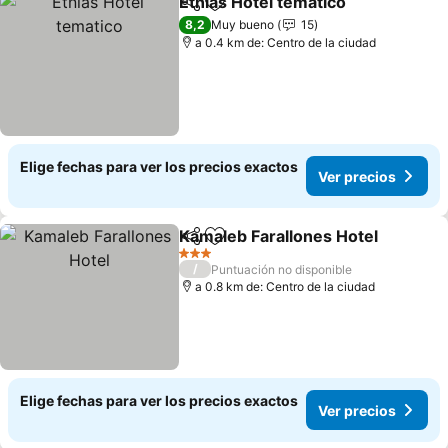
Etnias Hotel tematico
Compartir
Agregar a favoritos
Ver 
8,2
Muy bueno
15
a 0.4 km de: Centro de la ciudad
Elige fechas para ver los precios exactos
Ver precios
Kamaleb Farallones Hotel
Compartir
Agregar a favoritos
3 Estrellas
/
Puntuación no disponible
a 0.8 km de: Centro de la ciudad
Elige fechas para ver los precios exactos
Ver precios