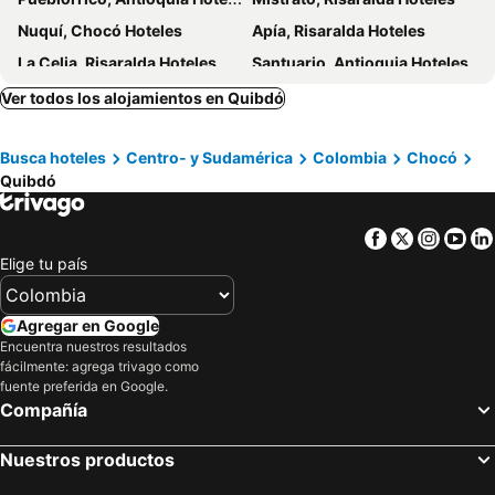
Nuquí, Chocó Hoteles
Apía, Risaralda Hoteles
La Celia, Risaralda Hoteles
Santuario, Antioquia Hoteles
El Águila, Valle del Cauca Hoteles
Santuario, Risaralda Hoteles
Ver todos los alojamientos en Quibdó
Cartagena, Bolívar Hoteles
Santa Marta, Magdalena Hoteles
Busca hoteles
Centro- y Sudamérica
Colombia
Chocó
San Andrés, San Andrés, Providencia and Santa Catalina Hoteles
Bogotá, Bogotá Hoteles
Quibdó
Medellín, Antioquia Hoteles
Barranquilla, Atlántico Hoteles
Coveñas, Sucre Hoteles
Cali, Valle del Cauca Hoteles
Facebook
Twitter
Insta
Yo
Melgar, Tolima Hoteles
Elige tu país
Agregar en Google
Encuentra nuestros resultados
fácilmente: agrega trivago como
fuente preferida en Google.
Compañía
Nuestros productos