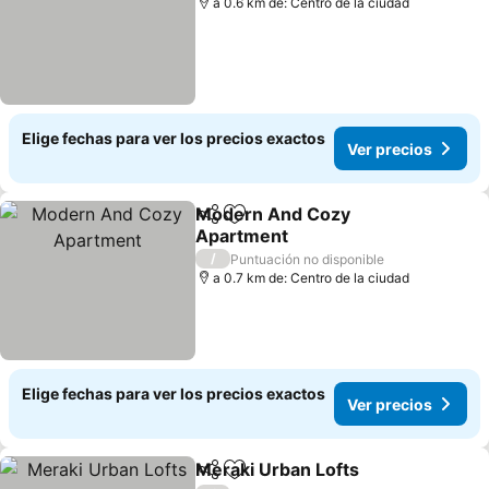
a 0.6 km de: Centro de la ciudad
Elige fechas para ver los precios exactos
Ver precios
Modern And Cozy
Compartir
Agregar a favoritos
Apartment
Ver precios
/
Puntuación no disponible
a 0.7 km de: Centro de la ciudad
Elige fechas para ver los precios exactos
Ver precios
Meraki Urban Lofts
Compartir
Agregar a favoritos
Ver pre