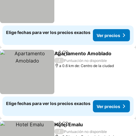
Elige fechas para ver los precios exactos
Ver precios
Apartamento Amoblado
Compartir
Agregar a favoritos
Ve
/
Puntuación no disponible
a 0.6 km de: Centro de la ciudad
Elige fechas para ver los precios exactos
Ver precios
Hotel Emalu
Compartir
Agregar a favoritos
Ver precios
/
Puntuación no disponible