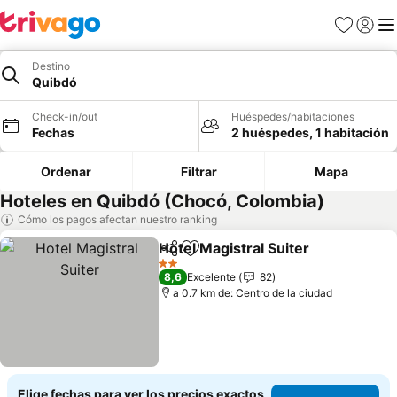
Favoritos
Iniciar 
Me
Destino
Quibdó
Check-in/out
Huéspedes/habitaciones
Fechas
2 huéspedes, 1 habitación
Ordenar
Filtrar
Mapa
Hoteles en Quibdó (Chocó, Colombia)
Cómo los pagos afectan nuestro ranking
Hotel Magistral Suiter
Compartir
Agregar a favoritos
Ver 
2 Estrellas
8,6
Excelente
82
a 0.7 km de: Centro de la ciudad
Elige fechas para ver los precios exactos