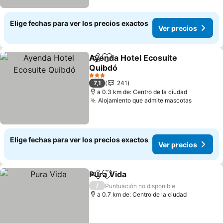
Elige fechas para ver los precios exactos
Ver precios
Ayenda Hotel Ecosuite
Compartir
Agregar a favoritos
Quibdó
Ver precios
3 Estrellas
7,1
241
a 0.3 km de: Centro de la ciudad
Alojamiento que admite mascotas
Ver prec
Elige fechas para ver los precios exactos
Ver precios
Pura Vida
Compartir
Agregar a favoritos
Ver precios
/
Puntuación no disponible
a 0.7 km de: Centro de la ciudad