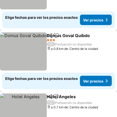
Elige fechas para ver los precios exactos
Ver precios
Domus Goval Quibdo
Compartir
Agregar a favoritos
Ver p
3 Estrellas
/
Puntuación no disponible
a 0.8 km de: Centro de la ciudad
Elige fechas para ver los precios exactos
Ver precios
Hotel Angeles
Compartir
Agregar a favoritos
Ver precios
/
Puntuación no disponible
a 0.7 km de: Centro de la ciudad