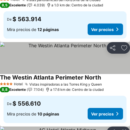
3 Estrellas
8,5
Excelente
4.039
a 1.0 km de: Centro de la ciudad
$ 563.914
De
Mira precios de
12 páginas
Ver precios
Compartir
Ag
The Westin Atlanta Perimeter North
Hotel
Vistas inspiradoras a las Torres King y Queen
4 Estrellas
8,8
Excelente
7.104
a 17.6 km de: Centro de la ciudad
$ 556.610
De
Mira precios de
10 páginas
Ver precios