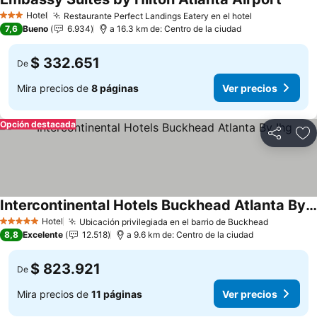
Hotel
Restaurante Perfect Landings Eatery en el hotel
3 Estrellas
7,6
Bueno
6.934
a 16.3 km de: Centro de la ciudad
$ 332.651
De
Mira precios de
8 páginas
Ver precios
Opción destacada
Compartir
Ag
Intercontinental Hotels Buckhead Atlanta By Ihg
Hotel
Ubicación privilegiada en el barrio de Buckhead
5 Estrellas
8,8
Excelente
12.518
a 9.6 km de: Centro de la ciudad
$ 823.921
De
Mira precios de
11 páginas
Ver precios