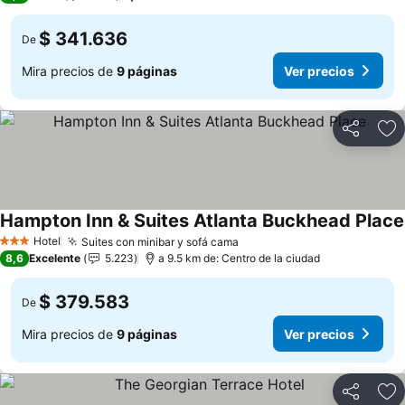
$ 341.636
De
Mira precios de
9 páginas
Ver precios
Compartir
Ag
Hampton Inn & Suites Atlanta Buckhead Place
Hotel
Suites con minibar y sofá cama
3 Estrellas
8,6
Excelente
5.223
a 9.5 km de: Centro de la ciudad
$ 379.583
De
Mira precios de
9 páginas
Ver precios
Compartir
Ag