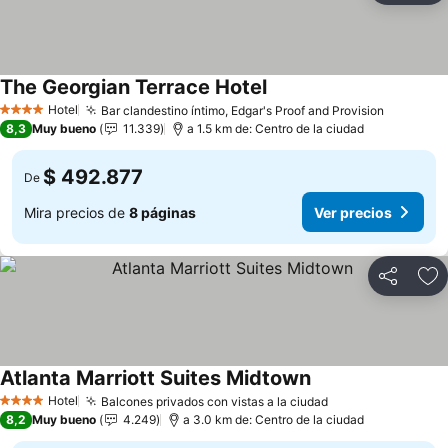
The Georgian Terrace Hotel
Hotel
Bar clandestino íntimo, Edgar's Proof and Provision
4 Estrellas
8,3
Muy bueno
11.339
a 1.5 km de: Centro de la ciudad
$ 492.877
De
Mira precios de
8 páginas
Ver precios
Compartir
Ag
Atlanta Marriott Suites Midtown
Hotel
Balcones privados con vistas a la ciudad
4 Estrellas
8,2
Muy bueno
4.249
a 3.0 km de: Centro de la ciudad