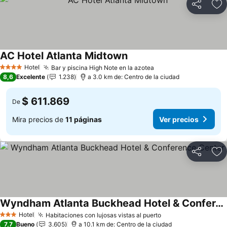
Compartir
Ag
AC Hotel Atlanta Midtown
Hotel
Bar y piscina High Note en la azotea
4 Estrellas
8,6
Excelente
1.238
a 3.0 km de: Centro de la ciudad
$ 611.869
De
Mira precios de
11 páginas
Ver precios
Compartir
Ag
Wyndham Atlanta Buckhead Hotel & Conference Center
Hotel
Habitaciones con lujosas vistas al puerto
3 Estrellas
7,7
Bueno
3.605
a 10.1 km de: Centro de la ciudad