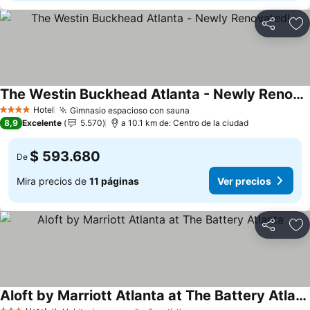
Compartir
Ag
The Westin Buckhead Atlanta - Newly Renovated!
Hotel
Gimnasio espacioso con sauna
4 Estrellas
8,9
Excelente
5.570
a 10.1 km de: Centro de la ciudad
$ 593.680
De
Mira precios de
11 páginas
Ver precios
Compartir
Ag
Aloft by Marriott Atlanta at The Battery Atlanta