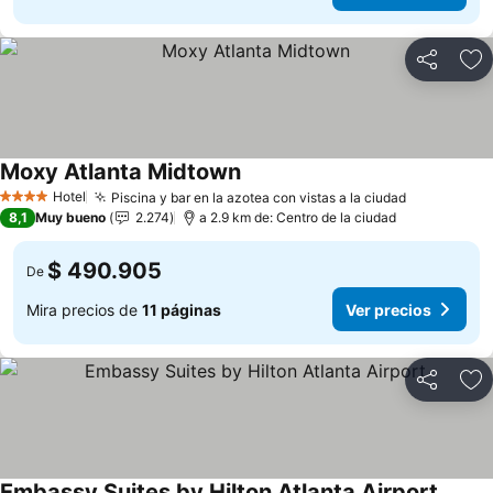
Compartir
Ag
Moxy Atlanta Midtown
Hotel
Piscina y bar en la azotea con vistas a la ciudad
4 Estrellas
8,1
Muy bueno
2.274
a 2.9 km de: Centro de la ciudad
$ 490.905
De
Mira precios de
11 páginas
Ver precios
Compartir
Ag
Embassy Suites by Hilton Atlanta Airport