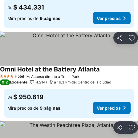
$ 434.331
De
Mira precios de
9 páginas
Ver precios
Compartir
Ag
Omni Hotel at the Battery Atlanta
Hotel
Acceso directo a Truist Park
4 Estrellas
9,2
Excelente
4.214
a 16.3 km de: Centro de la ciudad
$ 950.619
De
Mira precios de
9 páginas
Ver precios
Compartir
Ag