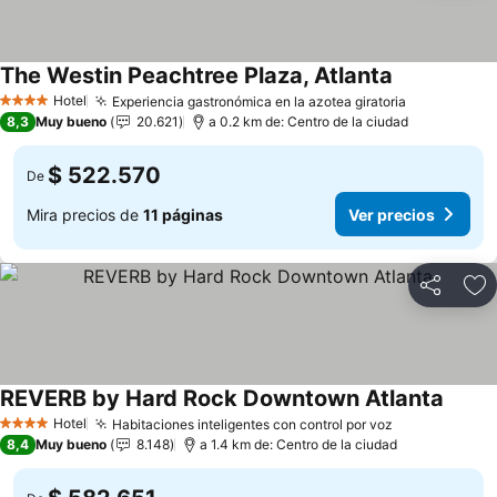
The Westin Peachtree Plaza, Atlanta
Hotel
Experiencia gastronómica en la azotea giratoria
4 Estrellas
8,3
Muy bueno
20.621
a 0.2 km de: Centro de la ciudad
$ 522.570
De
Mira precios de
11 páginas
Ver precios
Compartir
Ag
REVERB by Hard Rock Downtown Atlanta
Hotel
Habitaciones inteligentes con control por voz
4 Estrellas
8,4
Muy bueno
8.148
a 1.4 km de: Centro de la ciudad