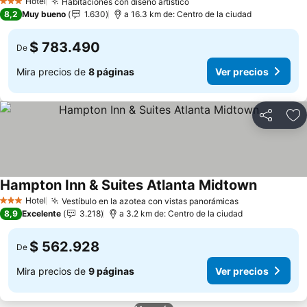
Hotel
Habitaciones con diseño artístico
3 Estrellas
8,2
Muy bueno
1.630
a 16.3 km de: Centro de la ciudad
$ 783.490
De
Mira precios de
8 páginas
Ver precios
Compartir
Ag
Hampton Inn & Suites Atlanta Midtown
Hotel
Vestíbulo en la azotea con vistas panorámicas
3 Estrellas
8,9
Excelente
3.218
a 3.2 km de: Centro de la ciudad
$ 562.928
De
Mira precios de
9 páginas
Ver precios