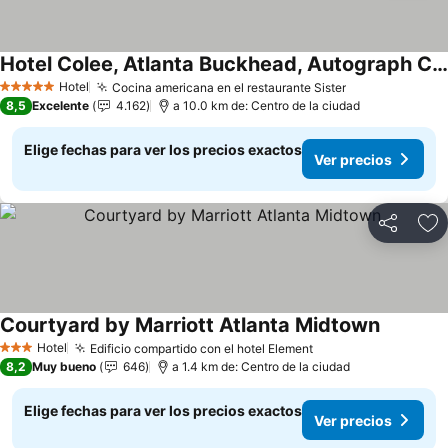
Hotel Colee, Atlanta Buckhead, Autograph Collection
Hotel
Cocina americana en el restaurante Sister
5 Estrellas
8,5
Excelente
4.162
a 10.0 km de: Centro de la ciudad
Elige fechas para ver los precios exactos
Ver precios
Compartir
Ag
Courtyard by Marriott Atlanta Midtown
Hotel
Edificio compartido con el hotel Element
3 Estrellas
8,2
Muy bueno
646
a 1.4 km de: Centro de la ciudad
Elige fechas para ver los precios exactos
Ver precios