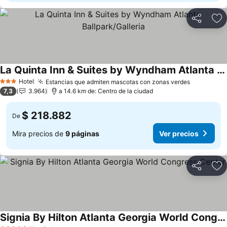
Compartir
Ag
La Quinta Inn & Suites by Wyndham Atlanta Ballpark/Galleria
Hotel
Estancias que admiten mascotas con zonas verdes
3 Estrellas
7,3
3.964
a 14.6 km de: Centro de la ciudad
$ 218.882
De
Mira precios de
9 páginas
Ver precios
Compartir
Ag
Signia By Hilton Atlanta Georgia World Congress Center