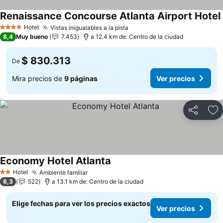
Renaissance Concourse Atlanta Airport Hotel
Hotel
Vistas inigualables a la pista
4 Estrellas
8,4
Muy bueno
7.453
a 12.4 km de: Centro de la ciudad
$ 830.313
De
Mira precios de
9 páginas
Ver precios
Compartir
Ag
Economy Hotel Atlanta
Hotel
Ambiente familiar
2 Estrellas
6,3
522
a 13.1 km de: Centro de la ciudad
Elige fechas para ver los precios exactos
Ver precios