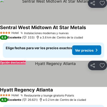
Compartir
Ag
Sentral West Midtown At Star Metals
Hotel
Instalaciones modernas y nuevas
4 Estrellas
8,8
Excelente
333
a 3.6 km de: Centro de la ciudad
Elige fechas para ver los precios exactos
Ver precios
Opción destacada
Compartir
Ag
Hyatt Regency Atlanta
Hotel
Restaurante y lounge giratorio Polaris
4 Estrellas
8,5
Excelente
26.621
a 0.2 km de: Centro de la ciudad