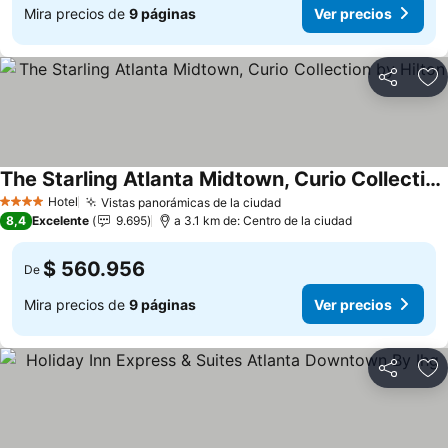
Mira precios de
9 páginas
Ver precios
Compartir
Ag
The Starling Atlanta Midtown, Curio Collection by Hilton
Hotel
Vistas panorámicas de la ciudad
4 Estrellas
8,4
Excelente
9.695
a 3.1 km de: Centro de la ciudad
$ 560.956
De
Mira precios de
9 páginas
Ver precios
Compartir
Ag