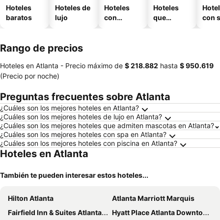
Hoteles
Hoteles de
Hoteles
Hoteles
Hote
baratos
lujo
con
que
con 
piscina
aceptan
mascotas
Rango de precios
Hoteles en Atlanta -
Precio máximo
de
‎$ 218.882
hasta
‎$ 950.619
(Precio por noche)
Preguntas frecuentes sobre Atlanta
¿Cuáles son los mejores hoteles en Atlanta?
¿Cuáles son los mejores hoteles de lujo en Atlanta?
¿Cuáles son los mejores hoteles que admiten mascotas en Atlanta?
¿Cuáles son los mejores hoteles con spa en Atlanta?
¿Cuáles son los mejores hoteles con piscina en Atlanta?
Hoteles en Atlanta
También te pueden interesar estos hoteles...
Hilton Atlanta
Atlanta Marriott Marquis
Fairfield Inn & Suites Atlanta Airport South/Sullivan Road
Hyatt Place Atlanta Downtown