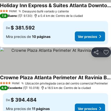
Holiday Inn Express & Suites Atlanta Downtown By Ihg
Hotel
Desayuno bufé variado y caliente
3 Estrellas
7,8
Bueno
9.130
a 0.4 km de: Centro de la ciudad
$ 381.592
De
Mira precios de
10 páginas
Ver precios
Compartir
Ag
Crowne Plaza Atlanta Perimeter At Ravinia By Ihg
Hotel
Ubicación privilegiada cerca del centro comercial Perimeter
4 Estrellas
8,9
Excelente
10.018
a 18.5 km de: Centro de la ciudad
$ 394.484
De
Mira precios de
11 páginas
Ver precios