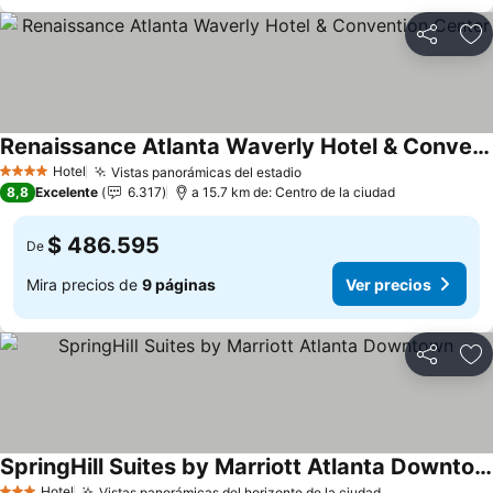
Compartir
Ag
Renaissance Atlanta Waverly Hotel & Convention Center
Hotel
Vistas panorámicas del estadio
4 Estrellas
8,8
Excelente
6.317
a 15.7 km de: Centro de la ciudad
$ 486.595
De
Mira precios de
9 páginas
Ver precios
Compartir
Ag
SpringHill Suites by Marriott Atlanta Downtown
Hotel
Vistas panorámicas del horizonte de la ciudad