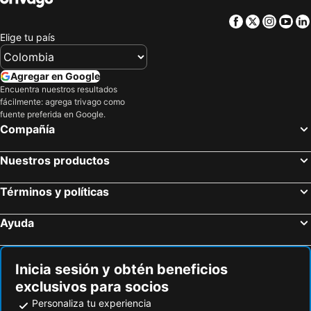
Lithia Springs, Georgia Hoteles
Fairburn, Georgia Hoteles
Microtel Inn & Suites by Wyndham Atlanta/Buckhead Area
Facebook
Twitter
Insta
Yo
Stockbridge, Georgia Hoteles
Hiram, Georgia Hoteles
Elige tu país
Dublin, Georgia Hoteles
Perry, Georgia Hoteles
Warner Robins, Georgia Hoteles
Nueva York, Nueva York Hoteles
Agregar en Google
Orlando, Florida Hoteles
Miami, Florida Hoteles
Encuentra nuestros resultados
fácilmente: agrega trivago como
Miami Beach, Florida Hoteles
Las Vegas, Nevada Hoteles
fuente preferida en Google.
Fort Lauderdale, Florida Hoteles
Kissimmee, Florida Hoteles
Compañía
Lake Buena Vista, Florida Hoteles
Chicago, Illinois Hoteles
Nuestros productos
Términos y políticas
Ayuda
Inicia sesión y obtén beneficios
exclusivos para socios
Personaliza tu experiencia