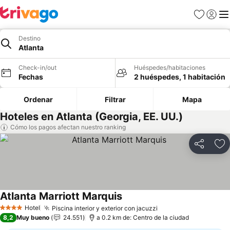
Favoritos
Iniciar 
Me
Destino
Atlanta
Check-in/out
Huéspedes/habitaciones
Fechas
2 huéspedes, 1 habitación
Ordenar
Filtrar
Mapa
Hoteles en Atlanta (Georgia, EE. UU.)
Cómo los pagos afectan nuestro ranking
Compartir
Ag
Atlanta Marriott Marquis
Hotel
Piscina interior y exterior con jacuzzi
4 Estrellas
8,2
Muy bueno
24.551
a 0.2 km de: Centro de la ciudad