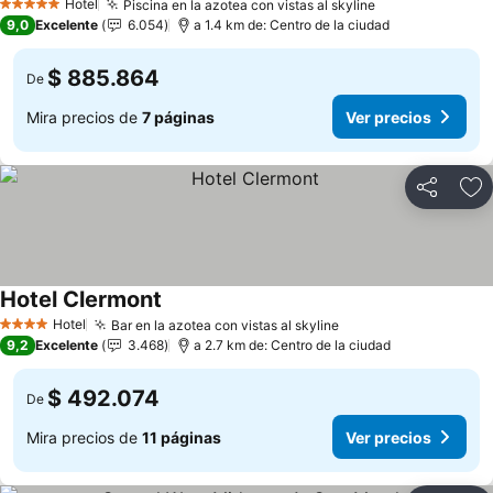
Hotel
Piscina en la azotea con vistas al skyline
5 Estrellas
9,0
Excelente
6.054
a 1.4 km de: Centro de la ciudad
$ 885.864
De
Mira precios de
7 páginas
Ver precios
Compartir
Ag
Hotel Clermont
Hotel
Bar en la azotea con vistas al skyline
4 Estrellas
9,2
Excelente
3.468
a 2.7 km de: Centro de la ciudad
$ 492.074
De
Mira precios de
11 páginas
Ver precios