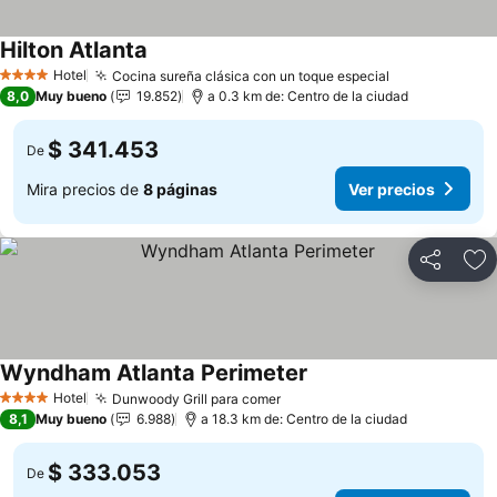
Hilton Atlanta
Hotel
Cocina sureña clásica con un toque especial
4 Estrellas
8,0
Muy bueno
19.852
a 0.3 km de: Centro de la ciudad
$ 341.453
De
Mira precios de
8 páginas
Ver precios
Compartir
Ag
Wyndham Atlanta Perimeter
Hotel
Dunwoody Grill para comer
4 Estrellas
8,1
Muy bueno
6.988
a 18.3 km de: Centro de la ciudad
$ 333.053
De