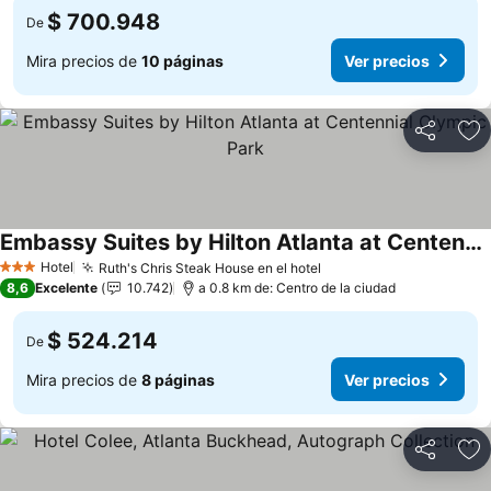
$ 700.948
De
Mira precios de
10 páginas
Ver precios
Compartir
Ag
Embassy Suites by Hilton Atlanta at Centennial Olympic Park
Hotel
Ruth's Chris Steak House en el hotel
3 Estrellas
8,6
Excelente
10.742
a 0.8 km de: Centro de la ciudad
$ 524.214
De
Mira precios de
8 páginas
Ver precios
Compartir
Ag