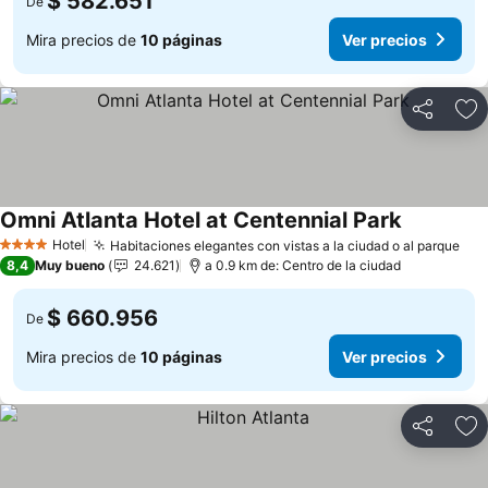
$ 582.651
De
Mira precios de
10 páginas
Ver precios
Compartir
Ag
Omni Atlanta Hotel at Centennial Park
Hotel
Habitaciones elegantes con vistas a la ciudad o al parque
4 Estrellas
8,4
Muy bueno
24.621
a 0.9 km de: Centro de la ciudad
$ 660.956
De
Mira precios de
10 páginas
Ver precios
Compartir
Ag