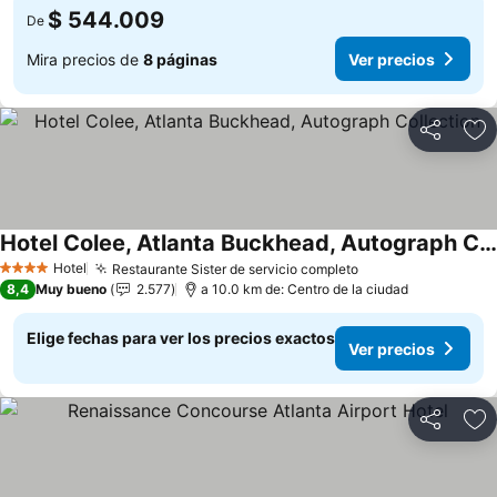
$ 544.009
De
Mira precios de
8 páginas
Ver precios
Compartir
Ag
Hotel Colee, Atlanta Buckhead, Autograph Collection
Hotel
Restaurante Sister de servicio completo
4 Estrellas
8,4
Muy bueno
2.577
a 10.0 km de: Centro de la ciudad
Elige fechas para ver los precios exactos
Ver precios
Compartir
Ag