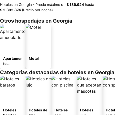
Hoteles en Georgia -
Precio máximo
de
‎$ 186.924
hasta
‎$ 2.392.874
(Precio por noche)
Otros hospedajes en Georgia
Apartamen
Motel
to
amueblad
Categorías destacadas de hoteles en Georgia
o
Hoteles
Hoteles de
Hoteles
Hoteles
Hote