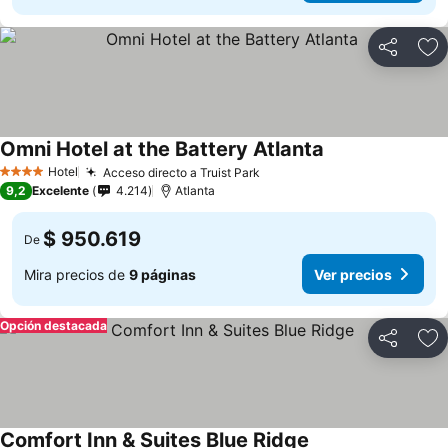
Compartir
Ag
Omni Hotel at the Battery Atlanta
Hotel
Acceso directo a Truist Park
4 Estrellas
9,2
Excelente
4.214
Atlanta
$ 950.619
De
Mira precios de
9 páginas
Ver precios
Opción destacada
Compartir
Ag
Comfort Inn & Suites Blue Ridge