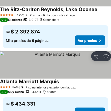
The Ritz-Carlton Reynolds, Lake Oconee
Resort
Piscina infinita con vistas al lago
5 Estrellas
9,2
Excelente
3.912
Greensboro
$ 2.392.874
De
Mira precios de
9 páginas
Ver precios
Compartir
Ag
Atlanta Marriott Marquis
Hotel
Piscina interior y exterior con jacuzzi
4 Estrellas
8,2
Muy bueno
24.551
Atlanta
$ 434.331
De