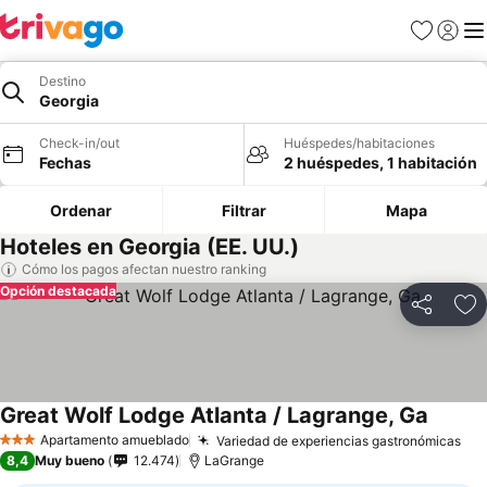
Favoritos
Iniciar 
Me
Destino
Georgia
Check-in/out
Huéspedes/habitaciones
Fechas
2 huéspedes, 1 habitación
Ordenar
Filtrar
Mapa
Hoteles en Georgia (EE. UU.)
Cómo los pagos afectan nuestro ranking
Opción destacada
Compartir
Ag
Great Wolf Lodge Atlanta / Lagrange, Ga
Apartamento amueblado
Variedad de experiencias gastronómicas
3 Estrellas
8,4
Muy bueno
12.474
LaGrange