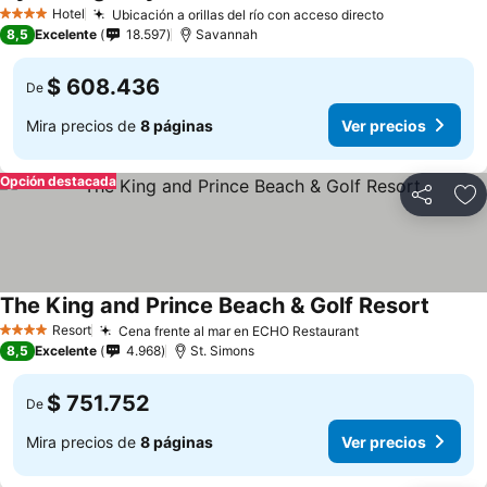
Hotel
Ubicación a orillas del río con acceso directo
4 Estrellas
8,5
Excelente
18.597
Savannah
$ 608.436
De
Mira precios de
8 páginas
Ver precios
Opción destacada
Compartir
Ag
The King and Prince Beach & Golf Resort
Resort
Cena frente al mar en ECHO Restaurant
4 Estrellas
8,5
Excelente
4.968
St. Simons
$ 751.752
De
Mira precios de
8 páginas
Ver precios