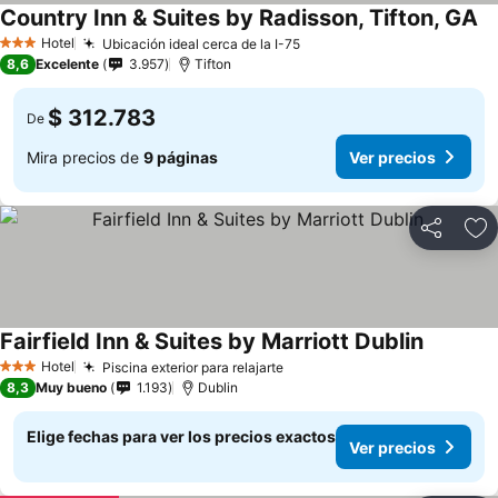
Country Inn & Suites by Radisson, Tifton, GA
Hotel
Ubicación ideal cerca de la I-75
3 Estrellas
8,6
Excelente
3.957
Tifton
$ 312.783
De
Mira precios de
9 páginas
Ver precios
Compartir
Ag
Fairfield Inn & Suites by Marriott Dublin
Hotel
Piscina exterior para relajarte
3 Estrellas
8,3
Muy bueno
1.193
Dublin
Elige fechas para ver los precios exactos
Ver precios