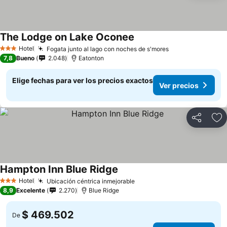
The Lodge on Lake Oconee
Hotel
Fogata junto al lago con noches de s'mores
3 Estrellas
7,8
Bueno
2.048
Eatonton
Elige fechas para ver los precios exactos
Ver precios
Compartir
Ag
Hampton Inn Blue Ridge
Hotel
Ubicación céntrica inmejorable
3 Estrellas
8,9
Excelente
2.270
Blue Ridge
$ 469.502
De