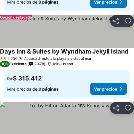
Mira precios de
9 páginas
Ver precios
Opción destacada
Compartir
Ag
Days Inn & Suites by Wyndham Jekyll Island
Hotel
Acceso directo a la playa y vistas al mar
2 Estrellas
8,6
Excelente
7.478
Jekyll Island
$ 315.412
De
Mira precios de
9 páginas
Ver precios
Compartir
Ag