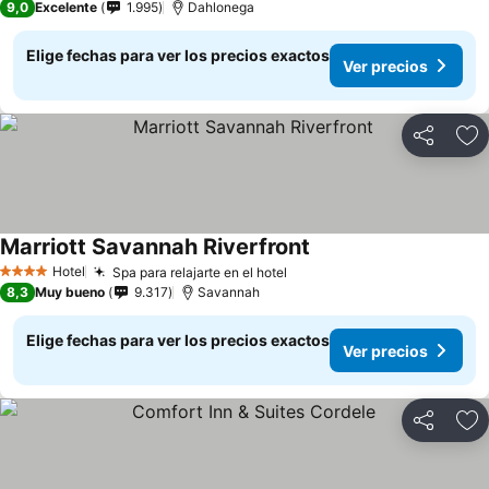
9,0
Excelente
1.995
Dahlonega
Elige fechas para ver los precios exactos
Ver precios
Compartir
Ag
Marriott Savannah Riverfront
Hotel
Spa para relajarte en el hotel
4 Estrellas
8,3
Muy bueno
9.317
Savannah
Elige fechas para ver los precios exactos
Ver precios
Compartir
Ag