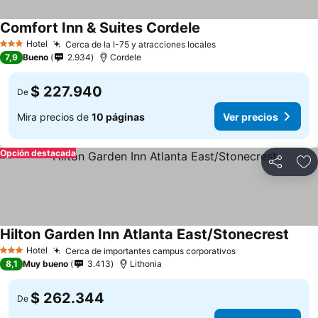
Comfort Inn & Suites Cordele
Hotel
Cerca de la I-75 y atracciones locales
3 Estrellas
7,9
Bueno
2.934
Cordele
$ 227.940
De
Mira precios de
10 páginas
Ver precios
Opción destacada
Compartir
Ag
Hilton Garden Inn Atlanta East/Stonecrest
Hotel
Cerca de importantes campus corporativos
3 Estrellas
8,1
Muy bueno
3.413
Lithonia
$ 262.344
De