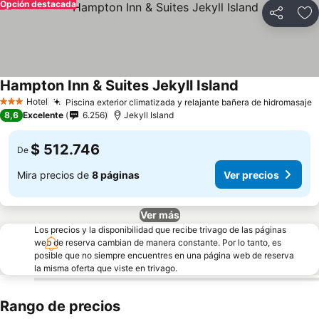
Opción destacada
Compartir
Ag
Hampton Inn & Suites Jekyll Island
Hotel
Piscina exterior climatizada y relajante bañera de hidromasaje
3 Estrellas
8,6
Excelente
6.256
Jekyll Island
$ 512.746
De
Mira precios de
8 páginas
Ver precios
Ver más
Los precios y la disponibilidad que recibe trivago de las páginas
web de reserva cambian de manera constante. Por lo tanto, es
posible que no siempre encuentres en una página web de reserva
la misma oferta que viste en trivago.
Rango de precios