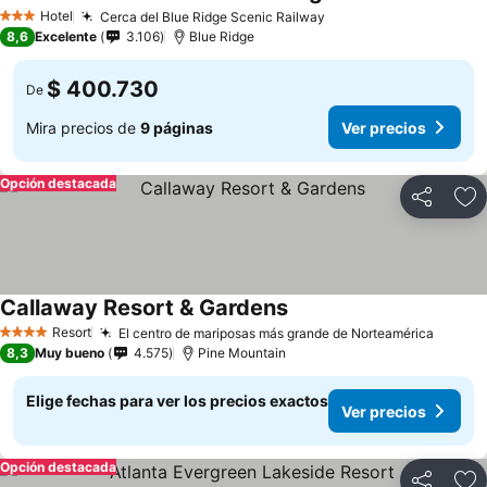
Hotel
Cerca del Blue Ridge Scenic Railway
3 Estrellas
8,6
Excelente
3.106
Blue Ridge
$ 400.730
De
Mira precios de
9 páginas
Ver precios
Opción destacada
Compartir
Ag
Callaway Resort & Gardens
Resort
El centro de mariposas más grande de Norteamérica
4 Estrellas
8,3
Muy bueno
4.575
Pine Mountain
Elige fechas para ver los precios exactos
Ver precios
Opción destacada