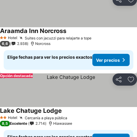
Compartir
Ag
Araamda Inn Norcross
Hotel
Suites con jacuzzi para relajarte a tope
2 Estrellas
6,6
2.938
Norcross
Elige fechas para ver los precios exactos
Ver precios
Opción destacada
Compartir
Ag
Lake Chatuge Lodge
Hotel
Cercanía a playa pública
2 Estrellas
8,5
Excelente
2.714
Hiawassee
Elige fechas para ver los precios exactos