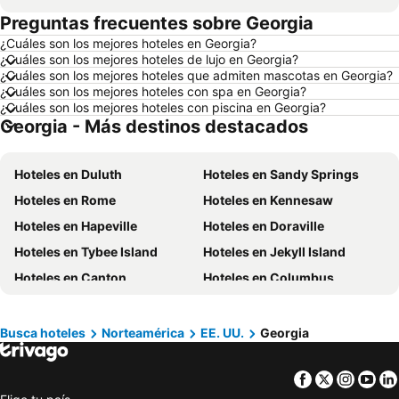
Preguntas frecuentes sobre Georgia
Hoteles en Melgar
Hoteles en París
¿Cuáles son los mejores hoteles en Georgia?
Hoteles en Ciudad de México
Hoteles en Villavicencio
¿Cuáles son los mejores hoteles de lujo en Georgia?
Hoteles en Roma
Hoteles en Orlando
¿Cuáles son los mejores hoteles que admiten mascotas en Georgia?
¿Cuáles son los mejores hoteles con spa en Georgia?
Hoteles en Villeta
Hoteles en Girardot
¿Cuáles son los mejores hoteles con piscina en Georgia?
Georgia - Más destinos destacados
Hoteles en Pereira
Hoteles en San Andrés, Providencia and Santa Catalina
Hoteles en Santiago de Chile
Hoteles en Madrid
Hoteles en Duluth
Hoteles en Sandy Springs
Hoteles en Jamaica
Hoteles en Colombia
Hoteles en Rome
Hoteles en Kennesaw
Hoteles en Eje Cafetero
Hoteles en La Guajira
Hoteles en Hapeville
Hoteles en Doraville
Hoteles en Islandia
Hoteles en Quindío
Hoteles en Tybee Island
Hoteles en Jekyll Island
Hoteles en Risaralda
Hoteles en Isla Margarita
Hoteles en Canton
Hoteles en Columbus
Hoteles en Fuerteventura
Hoteles en Chamonix Mont-Blanc
Hoteles en Statesboro
Hoteles en Blue Ridge
Hoteles en Boyacá
Hoteles en Capadocia
Hoteles en Buford
Hoteles en Acworth
Hoteles en Amazonas
Hoteles en Los Cabos
Busca hoteles
Norteamérica
EE. UU.
Georgia
Hoteles en Dahlonega
Hoteles en Thomasville
Facebook
Twitter
Insta
Yo
Hoteles en Macon
Hoteles en Port Wentworth