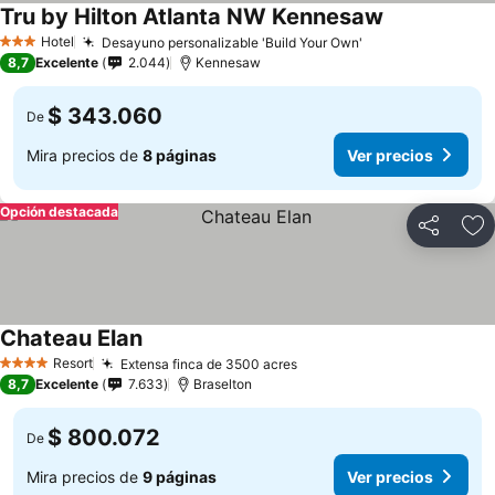
Tru by Hilton Atlanta NW Kennesaw
Hotel
Desayuno personalizable 'Build Your Own'
3 Estrellas
8,7
Excelente
2.044
Kennesaw
$ 343.060
De
Mira precios de
8 páginas
Ver precios
Opción destacada
Compartir
Ag
Chateau Elan
Resort
Extensa finca de 3500 acres
4 Estrellas
8,7
Excelente
7.633
Braselton
$ 800.072
De
Mira precios de
9 páginas
Ver precios