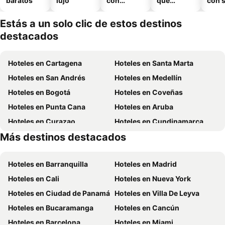
baratos
lujo
con
que
con 
piscina
aceptan
mascotas
Estás a un solo clic de estos destinos
destacados
Hoteles en Cartagena
Hoteles en Santa Marta
Hoteles en San Andrés
Hoteles en Medellín
Hoteles en Bogotá
Hoteles en Coveñas
Hoteles en Punta Cana
Hoteles en Aruba
Hoteles en Curazao
Hoteles en Cundinamarca
Más destinos destacados
Hoteles en Panamá
Hoteles en República Dominicana
Hoteles en Barranquilla
Hoteles en Madrid
Hoteles en Cali
Hoteles en Nueva York
Hoteles en Ciudad de Panamá
Hoteles en Villa De Leyva
Hoteles en Bucaramanga
Hoteles en Cancún
Hoteles en Barcelona
Hoteles en Miami