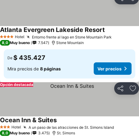
Compartir
Ag
Atlanta Evergreen Lakeside Resort
Hotel
Entorno frente al lago en Stone Mountain Park
4 Estrellas
8,0
Muy bueno
7.547
Stone Mountain
$ 435.427
De
Mira precios de
8 páginas
Ver precios
Opción destacada
Compartir
Ag
Ocean Inn & Suites
Hotel
A un paso de las atracciones de St. Simons Island
3 Estrellas
8,0
Muy bueno
3.475
St. Simons