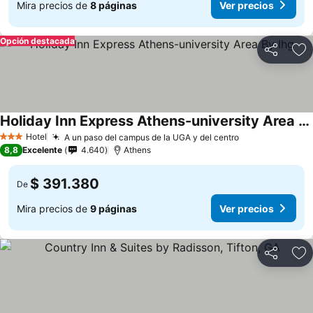
Mira precios de
8 páginas
Ver precios
Opción destacada
Compartir
Ag
Holiday Inn Express Athens-university Area By Ihg
Hotel
A un paso del campus de la UGA y del centro
3 Estrellas
8,8
Excelente
4.640
Athens
$ 391.380
De
Mira precios de
9 páginas
Ver precios
Compartir
Ag