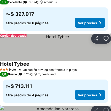
9,2
Excelente
3.024
Americus
$ 397.917
De
Mira precios de
6 páginas
Ver precios
Opción destacada
Compartir
Ag
Hotel Tybee
Hotel
Ubicación privilegiada frente a la playa
3 Estrellas
7,8
Bueno
6.252
Tybee Island
$ 713.111
De
Mira precios de
4 páginas
Ver precios