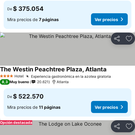
$ 375.054
De
Mira precios de
7 páginas
Ver precios
Compartir
Ag
The Westin Peachtree Plaza, Atlanta
Hotel
Experiencia gastronómica en la azotea giratoria
4 Estrellas
8,3
Muy bueno
20.621
Atlanta
$ 522.570
De
Mira precios de
11 páginas
Ver precios
Opción destacada
Compartir
Ag