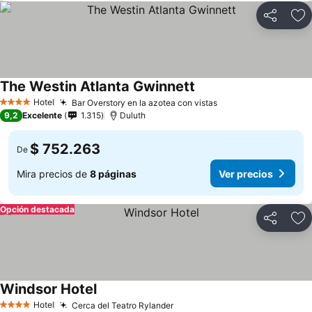
Compartir
Ag
The Westin Atlanta Gwinnett
Hotel
Bar Overstory en la azotea con vistas
4 Estrellas
9,2
Excelente
1.315
Duluth
$ 752.263
De
Mira precios de
8 páginas
Ver precios
Opción destacada
Compartir
Ag
Windsor Hotel
Hotel
Cerca del Teatro Rylander
4 Estrellas