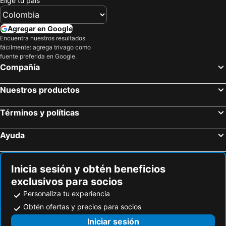
Elige tu país
Hoteles en Folkston
Hoteles en LaGrange
Hoteles en Hinesville
Hoteles en Jasper
Agregar en Google
Hoteles en Covington
Hoteles en Forest Park
Encuentra nuestros resultados
fácilmente: agrega trivago como
Hoteles en Lawrenceville
Hoteles en Tucker
fuente preferida en Google.
Hoteles en Cairo
Hoteles en Garden City
Compañía
Hoteles en Brunswick
Hoteles en Newnan
Nuestros productos
Hoteles en St. Marys
Hoteles en Waycross
Hoteles en Stone Mountain
Hoteles en Darien
Términos y políticas
Hoteles en Boston
Hoteles en Bremen
Ayuda
Hoteles en Suwanee
Hoteles en Oakwood
Hoteles en Richmond Hill
Hoteles en Villa Rica
Inicia sesión y obtén beneficios
exclusivos para socios
Personaliza tu experiencia
Obtén ofertas y precios para socios
Iniciar sesión