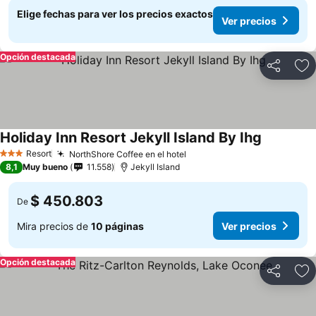
Elige fechas para ver los precios exactos
Ver precios
Opción destacada
Compartir
Ag
Holiday Inn Resort Jekyll Island By Ihg
Resort
NorthShore Coffee en el hotel
3 Estrellas
8,1
Muy bueno
11.558
Jekyll Island
$ 450.803
De
Mira precios de
10 páginas
Ver precios
Opción destacada
Compartir
Ag