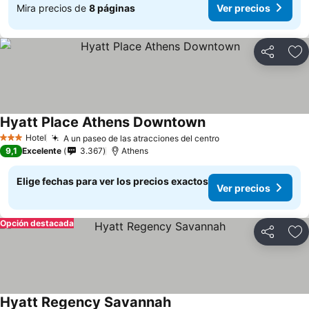
Mira precios de
8 páginas
Ver precios
Compartir
Ag
Hyatt Place Athens Downtown
Hotel
A un paseo de las atracciones del centro
3 Estrellas
9,1
Excelente
3.367
Athens
Elige fechas para ver los precios exactos
Ver precios
Opción destacada
Compartir
Ag
Hyatt Regency Savannah