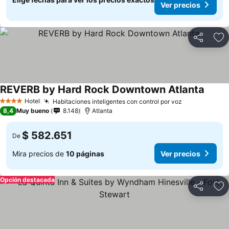
Ver precios
Compartir
Ag
REVERB by Hard Rock Downtown Atlanta
Hotel
Habitaciones inteligentes con control por voz
4 Estrellas
8,4
Muy bueno
8.148
Atlanta
$ 582.651
De
Mira precios de
10 páginas
Ver precios
Opción destacada
Compartir
Ag