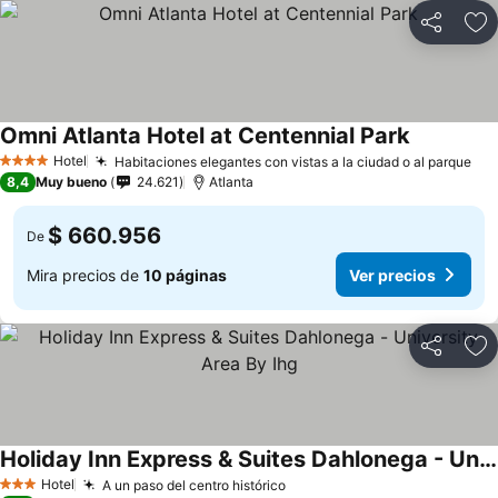
Compartir
Ag
Omni Atlanta Hotel at Centennial Park
Hotel
Habitaciones elegantes con vistas a la ciudad o al parque
4 Estrellas
8,4
Muy bueno
24.621
Atlanta
$ 660.956
De
Mira precios de
10 páginas
Ver precios
Compartir
Ag
Holiday Inn Express & Suites Dahlonega - University Area By Ihg
Hotel
A un paso del centro histórico
3 Estrellas