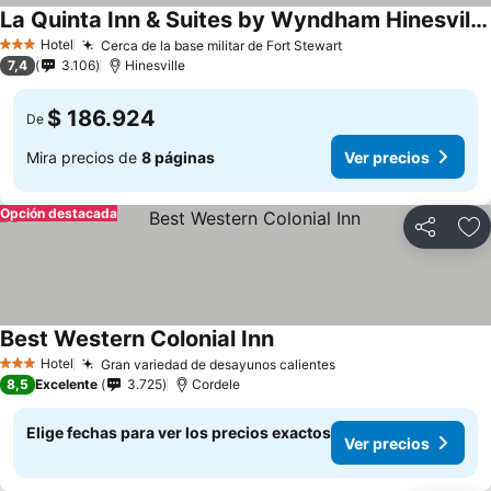
La Quinta Inn & Suites by Wyndham Hinesville - Fort Stewart
Hotel
Cerca de la base militar de Fort Stewart
3 Estrellas
7,4
3.106
Hinesville
$ 186.924
De
Mira precios de
8 páginas
Ver precios
Opción destacada
Compartir
Ag
Best Western Colonial Inn
Hotel
Gran variedad de desayunos calientes
3 Estrellas
8,5
Excelente
3.725
Cordele
Elige fechas para ver los precios exactos
Ver precios