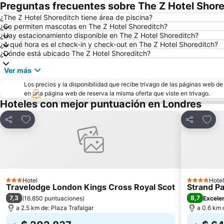
Preguntas frecuentes sobre The Z Hotel Shor
¿The Z Hotel Shoreditch tiene área de piscina?
¿Se permiten mascotas en The Z Hotel Shoreditch?
¿Hay estacionamiento disponible en The Z Hotel Shoreditch?
¿A qué hora es el check-in y check-out en The Z Hotel Shoreditch?
¿Dónde está ubicado The Z Hotel Shoreditch?
Ver más
Los precios y la disponibilidad que recibe trivago de las páginas web d
en una página web de reserva la misma oferta que viste en trivago.
Hoteles con mejor puntuación en Londres
Agregar a favoritos
Agreg
Compartir
Compartir
Hotel
Hotel
3 Estrellas
4 Estrellas
Travelodge London Kings Cross Royal Scot
Strand P
7,3
8,7
(
16.850 puntuaciones
)
Excele
a 2.5 km de: Plaza Trafalgar
a 0.6 km 