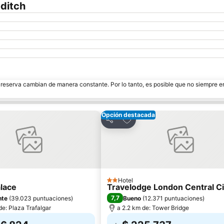
editch
e reserva cambian de manera constante. Por lo tanto, es posible que no siempre 
Opción destacada
ar a favoritos
Agregar a favoritos
Compartir
Hotel
2 Estrellas
alace
Travelodge London Central C
7,7
nte
(
39.023 puntuaciones
)
Bueno
(
12.371 puntuaciones
)
de: Plaza Trafalgar
a 2.2 km de: Tower Bridge