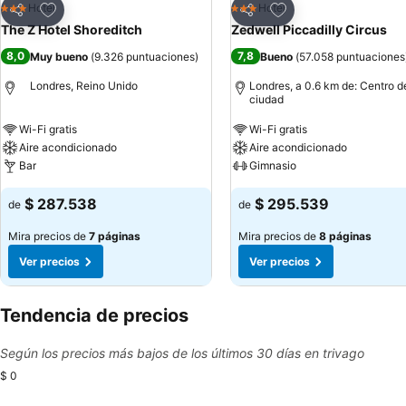
Agregar a favoritos
Agregar a favoritos
Hotel
Hotel
3 Estrellas
3 Estrellas
Compartir
Compartir
The Z Hotel Shoreditch
Zedwell Piccadilly Circus
8,0
7,8
Muy bueno
(
9.326 puntuaciones
)
Bueno
(
57.058 puntuaciones
Londres, Reino Unido
Londres, a 0.6 km de: Centro d
ciudad
Wi-Fi gratis
Wi-Fi gratis
Aire acondicionado
Aire acondicionado
Bar
Gimnasio
$ 287.538
$ 295.539
de
de
Mira precios de
7 páginas
Mira precios de
8 páginas
Ver precios
Ver precios
Tendencia de precios
Según los precios más bajos de los últimos 30 días en trivago
$ 0