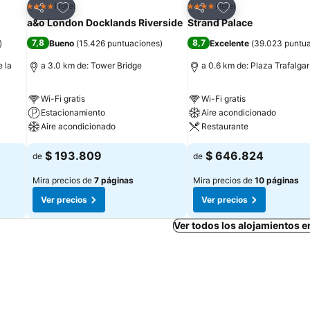
Agregar a favoritos
Agregar a favorit
Hotel
Hotel
4 Estrellas
4 Estrellas
Compartir
Compartir
a&o London Docklands Riverside
Strand Palace
7,8
8,7
)
Bueno
(
15.426 puntuaciones
)
Excelente
(
39.023 puntu
e la
a 3.0 km de: Tower Bridge
a 0.6 km de: Plaza Trafalgar
Wi-Fi gratis
Wi-Fi gratis
Estacionamiento
Aire acondicionado
Aire acondicionado
Restaurante
$ 193.809
$ 646.824
de
de
Mira precios de
7 páginas
Mira precios de
10 páginas
Ver precios
Ver precios
Ver todos los alojamientos 