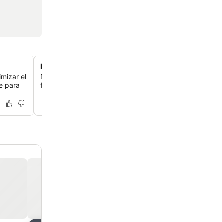
Desayuno Z Cafe con opciones frescas
mizar el
Disfruta de un desayuno buffet en The Z Café, con cru
e para
frescos, bollería, macedonia de frutas y platos calientes