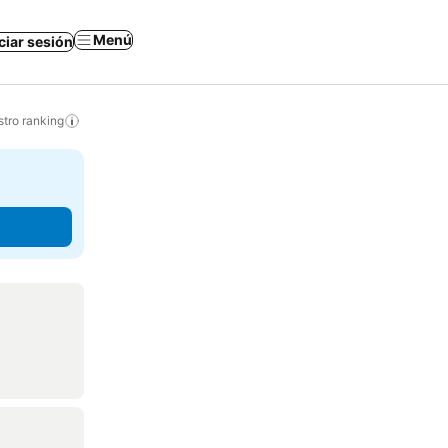
Menú
iciar sesión
tro ranking