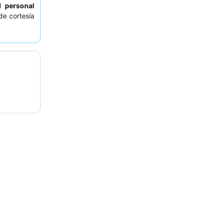
al
personal
e cortesía
licitar una
lestias del