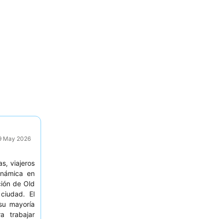
29 May 2026
as, viajeros
inámica en
ción de Old
ciudad. El
su mayoría
a trabajar