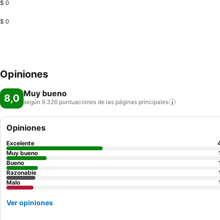
$ 0
$ 0
Opiniones
Muy bueno
8,0
según 9.326 puntuaciones de las páginas
principales
Opiniones
Excelente
Muy bueno
Bueno
Razonable
Malo
Ver opiniones