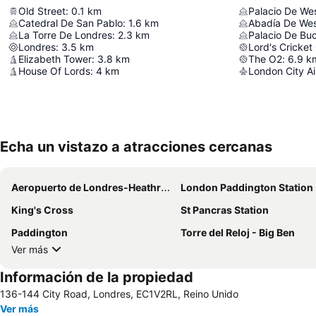
Old Street
:
0.1
km
Palacio De We
Catedral De San Pablo
:
1.6
km
Abadía De Wes
La Torre De Londres
:
2.3
km
Palacio De Bu
Londres
:
3.5
km
Lord's Cricket
Elizabeth Tower
:
3.8
km
The O2
:
6.9
k
House Of Lords
:
4
km
London City Ai
Echa un vistazo a atracciones cercanas
Aeropuerto de Londres-Heathrow
London Paddington Station
King's Cross
St Pancras Station
Paddington
Torre del Reloj - Big Ben
Ver más
Información de la propiedad
136-144 City Road, Londres, EC1V2RL, Reino Unido
Ver más