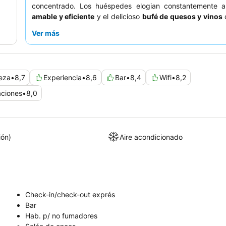
concentrado. Los huéspedes elogian constantemente 
amable y eficiente
y el delicioso
bufé de quesos y vinos
d
por la noche. Para una estancia más tranquila, considere so
Ver más
habitación en un piso superior para minimizar posibles mo
sistema de trenes subterráneos.
eza
•
8,7
Experiencia
•
8,6
Bar
•
8,4
Wifi
•
8,2
aciones
•
8,0
ión)
Aire acondicionado
Check-in/check-out exprés
Bar
Hab. p/ no fumadores