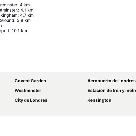
stminster
:
4
km
tminster.
:
4.1
km
ckingham
:
4.7
km
 Ground
:
5.8
km
m
rport
:
10.1
km
Ampliar mapa
Covent Garden
Aeropuerto de Londres
Westminster
Estación de tren y metro de
City de Londres
Kensington