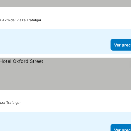
ios
0.9 km de: Plaza Trafalgar
Ver prec
aza Trafalgar
Ver prec