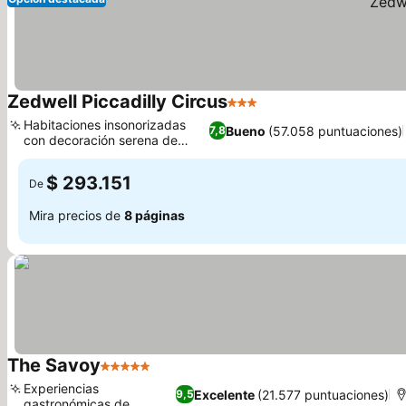
Zedwell Piccadilly Circus
3 Estrellas
Ver precios
Habitaciones insonorizadas
Bueno
(57.058 puntuaciones)
7,8
con decoración serena de
Ver precios
roble
$ 293.151
De
Mira precios de
8 páginas
The Savoy
5 Estrellas
Ver precios
Experiencias
Excelente
(21.577 puntuaciones)
9,5
gastronómicas de