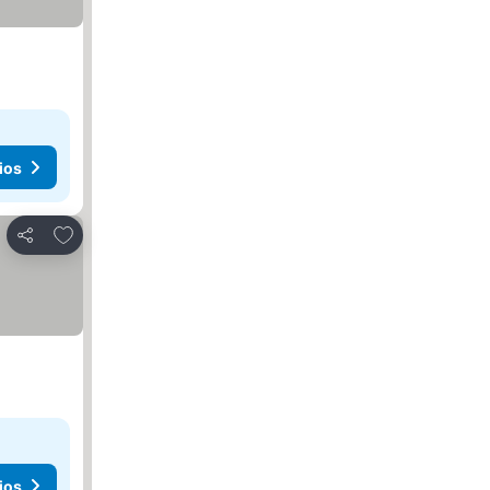
ios
Agregar a favoritos
Compartir
ios