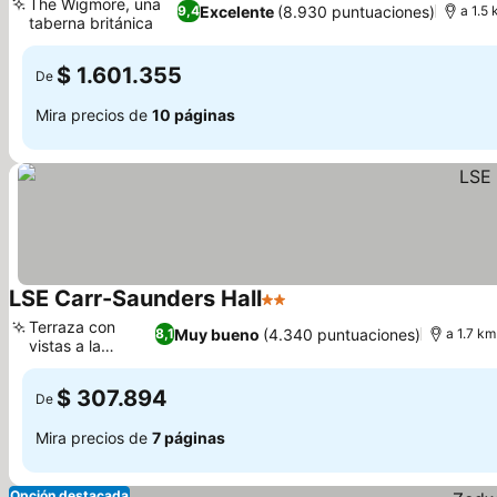
The Wigmore, una
Excelente
(8.930 puntuaciones)
9,4
a 1.5 
taberna británica
Ver precios
$ 1.601.355
De
Mira precios de
10 páginas
LSE Carr-Saunders Hall
2 Estrellas
Ver precios
Terraza con
Muy bueno
(4.340 puntuaciones)
8,1
a 1.7 km
vistas a la
Ver precios
ciudad
$ 307.894
De
Mira precios de
7 páginas
Opción destacada