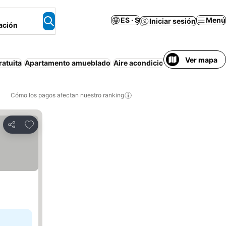
ES · $
Menú
Iniciar sesión
ación
Ver mapa
ratuita
Apartamento amueblado
Aire acondicionado
Wifi
Piscin
Cómo los pagos afectan nuestro ranking
Agregar a favoritos
Compartir