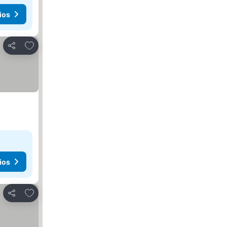
ios
Agregar a favoritos
Compartir
ios
Agregar a favoritos
Compartir