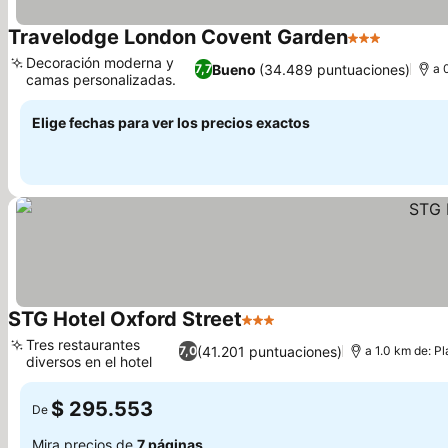
Travelodge London Covent Garden
3 Estrellas
Ver prec
Decoración moderna y
Bueno
(34.489 puntuaciones)
7,7
a 
camas personalizadas.
Ver precios
Elige fechas para ver los precios exactos
STG Hotel Oxford Street
3 Estrellas
Ver precios
Tres restaurantes
(41.201 puntuaciones)
7,0
a 1.0 km de: Pl
diversos en el hotel
Ver precios
$ 295.553
De
Mira precios de
7 páginas