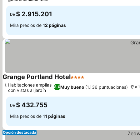
Ver precios
Gordon Ramsay
$ 2.915.201
De
Mira precios de
12 páginas
Grange Portland Hotel
4 Estrellas
Ver precios
Habitaciones amplias
Muy bueno
(1.136 puntuaciones)
8,0
a 
con vistas al jardín
Ver precios
$ 432.755
De
Mira precios de
11 páginas
Opción destacada