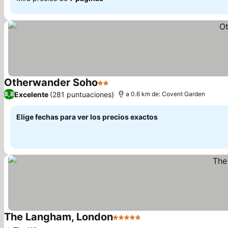
Otherwander Soho
2 Estrellas
Ver precios
Excelente
(281 puntuaciones)
8,8
a 0.6 km de: Covent Garden
Elige fechas para ver los precios exactos
The Langham, London
5 Estrellas
Ver precios