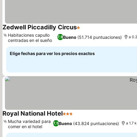
Zedwell Piccadilly Circus
1 Estrellas
Ver precios
Habitaciones capullo
Bueno
(51.714 puntuaciones)
7,9
a 0.
centradas en el sueño
Ver precios
Elige fechas para ver los precios exactos
Royal National Hotel
3 Estrellas
Ver precios
Mucha variedad para
Bueno
(43.824 puntuaciones)
7,5
a 1.7 
comer en el hotel
Ver precios