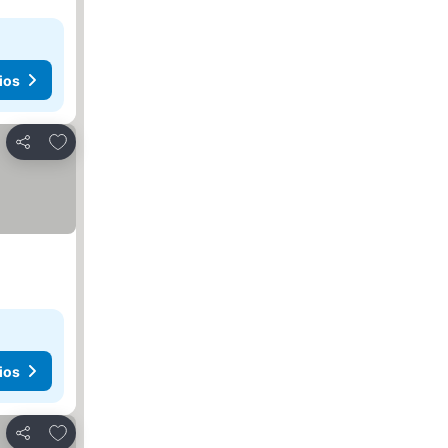
ios
Agregar a favoritos
Compartir
ios
Agregar a favoritos
Compartir