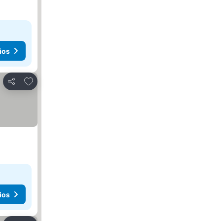
ios
Agregar a favoritos
Compartir
ios