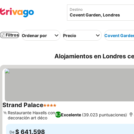
Destino
Filtros
Ordenar por
Precio
Covent Garde
Alojamientos en Londres c
Strand Palace
4 Estrellas
Ver precios
Restaurante Haxells con
Excelente
(39.023 puntuaciones)
8,7
decoración art déco
Ver precios
$ 641.598
De