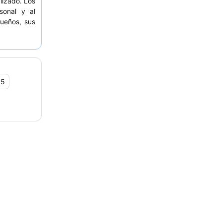
lizado. Los
sonal y al
queños, sus
 cócteles.
 habitación
,5