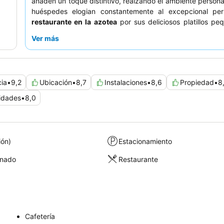
añaden un toque distintivo, realzando el ambiente persona
huéspedes elogian constantemente al excepcional per
restaurante en la azotea
por sus deliciosos platillos pe
impresionantes vistas de la ciudad y sus excepcionales
Ver más
Para una estancia más tranquila, considere solicitar una
que no dé a las vías del tranvía.
cia
•
9,2
Ubicación
•
8,7
Instalaciones
•
8,6
Propiedad
•
8
idades
•
8,0
ión)
Estacionamiento
onado
Restaurante
Cafetería