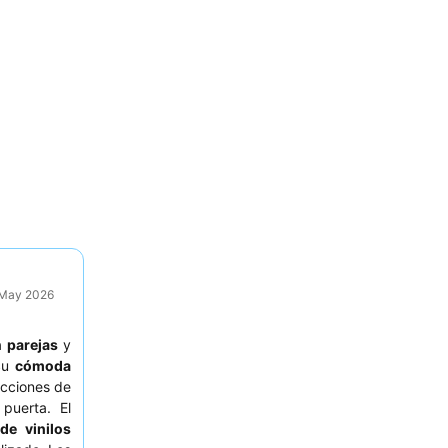
9 May 2026
a
parejas
y
 Su
cómoda
acciones de
 puerta. El
 de vinilos