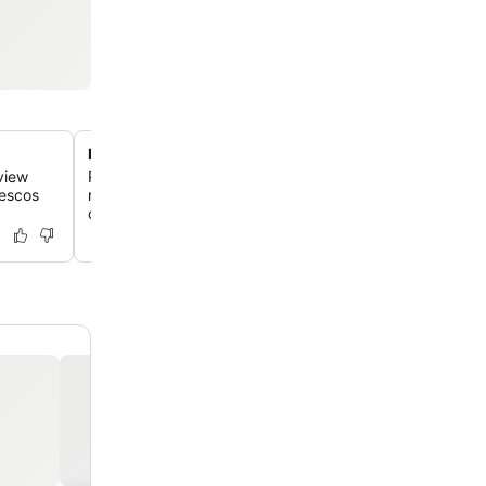
Diseño boutique con toques florales
view
Relájate en habitaciones amplias con obras de arte pers
rescos
ropa de cama italiana de lujo y elementos de diseño ún
combinan el encanto histórico con el lujo moderno.