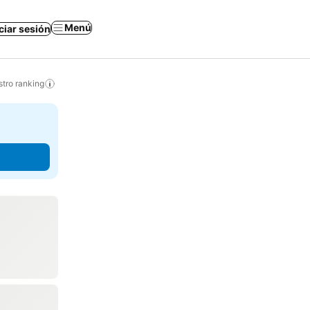
Menú
iciar sesión
tro ranking