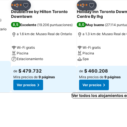
Agregar a favoritos
Agregar a favorit
Hotel
Hotel
4 Estrellas
4 Estrellas
Compartir
Compartir
DoubleTree by Hilton Toronto
Holiday Inn Toronto Dow
Downtown
Centre By Ihg
s
)
8,5
8,0
Excelente
(
19.206 puntuaciones
)
Muy bueno
(
27.114 puntu
ario
a 1.6 km de: Museo Real de Ontario
a 1.3 km de: Museo Real de 
Wi-Fi gratis
Wi-Fi gratis
Piscina
Piscina
Estacionamiento
Spa
$ 479.732
$ 460.208
de
de
Mira precios de
9 páginas
Mira precios de
9 páginas
Ver precios
Ver precios
Ver todos los alojamientos 