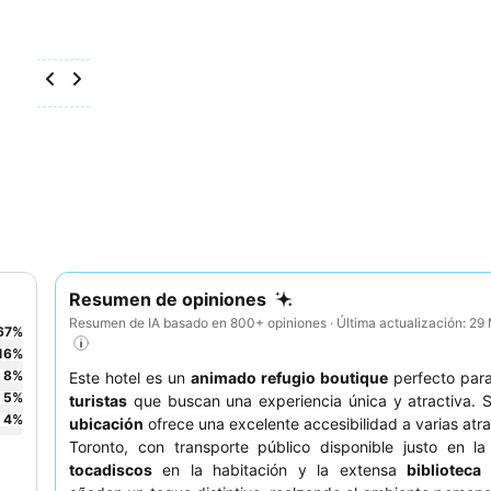
Resumen de opiniones
Resumen de IA basado en 800+ opiniones · Última actualización: 2
67
%
16
%
8
%
Este hotel es un
animado refugio boutique
perfecto par
5
%
turistas
que buscan una experiencia única y atractiva.
4
%
ubicación
ofrece una excelente accesibilidad a varias atr
Toronto, con transporte público disponible justo en la
tocadiscos
en la habitación y la extensa
biblioteca