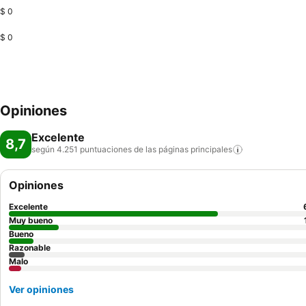
$ 0
$ 0
Opiniones
Excelente
8,7
según 4.251 puntuaciones de las páginas
principales
Opiniones
Excelente
Muy bueno
Bueno
Razonable
Malo
Ver opiniones