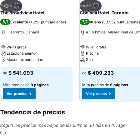
Agregar a favoritos
Agregar a favoritos
Hotel
Hotel
4 Estrellas
4 Estrellas
Compartir
Compartir
The Broadview Hotel
Chelsea Hotel, Toronto
8,7
7,7
Excelente
(
4.251 puntuaciones
)
Bueno
(
33.552 puntuacione
Toronto, Canadá
a 1.4 km de: Museo Real de Ont
Wi-Fi gratis
Wi-Fi gratis
Estacionamiento
Piscina
Mascotas permitidas
Spa
$ 541.093
$ 409.233
de
de
Mira precios de
9 páginas
Mira precios de
8 páginas
Ver precios
Ver precios
Tendencia de precios
Según los precios más bajos de los últimos 30 días en trivago
$ 0