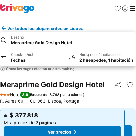
Favoritos
Iniciar 
Me
Ver todos los alojamientos en Lisboa
Destino
Meraprime Gold Design Hotel
Check-in/out
Huéspedes/habitaciones
Fechas
2 huéspedes, 1 habitación
Cómo los pagos afectan nuestro ranking
Meraprime Gold Design Hotel
Compartir
Ag
Hotel
8,9
Excelente
(
3.768 puntuaciones
)
3 Estrellas
R. Áurea 60, 1100-063, Lisboa, Portugal
$ 377.818
$ 377.818
de
de
Mira precios de
7 páginas
Mira precios de
7 páginas
Ver precios
Ver precios