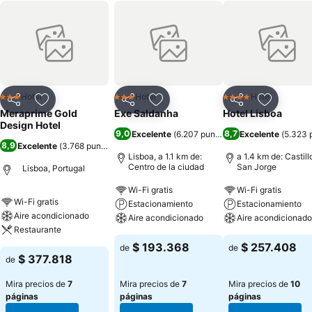
Hotel
Hotel
Hotel
3 Estrellas
3 Estrellas
4 Estrellas
Compartir
Agregar a favoritos
Compartir
Agregar a favoritos
Compartir
Agregar 
Meraprime Gold
Exe Saldanha
Hotel Lisboa
Design Hotel
9,0
8,7
Excelente
(
6.207 puntuaciones
Excelente
)
(
5.323 
8,9
Excelente
(
3.768 puntuaciones
)
Lisboa, a 1.1 km de:
a 1.4 km de: Castill
Centro de la ciudad
San Jorge
Lisboa, Portugal
Wi-Fi gratis
Wi-Fi gratis
Wi-Fi gratis
Estacionamiento
Estacionamiento
Aire acondicionado
Aire acondicionado
Aire acondicionado
Restaurante
$ 193.368
$ 257.408
de
de
$ 377.818
de
Mira precios de
7
Mira precios de
7
Mira precios de
10
páginas
páginas
páginas