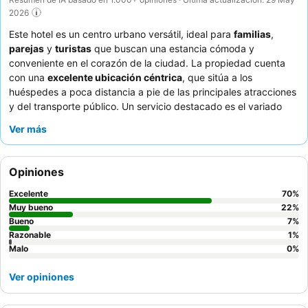
2026
Este hotel es un centro urbano versátil, ideal para
familias
,
parejas
y
turistas
que buscan una estancia cómoda y
conveniente en el corazón de la ciudad. La propiedad cuenta
con una
excelente ubicación céntrica
, que sitúa a los
huéspedes a poca distancia a pie de las principales atracciones
y del transporte público. Un servicio destacado es el variado
desayuno bufé
, que ofrece una amplia selección de opciones
Ver más
frescas y calientes para empezar el día. Los huéspedes elogian
constantemente la excepcional amabilidad y atención del
personal, y muchos agradecen gestos como las bebidas de
Opiniones
bienvenida y las notas personalizadas. Para una experiencia
verdaderamente relajante, considere solicitar una habitación
Excelente
70
%
con vistas al jardín para una estancia más tranquila.
Muy bueno
22
%
Bueno
7
%
Razonable
1
%
Malo
0
%
Ver opiniones