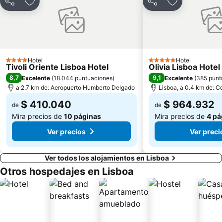
'San Justa' Elevator
Teatro Tivoli
Compartir
Agregar a favoritos
Compartir
Agregar a fav
Santa Apolónia Metro Station
Alvalade
Ajuda
Pavilhão de Portugal Parque das Nações
Oriente Metro Station
Estacion de Oriente
Alegro Alfragide
Parque das Nações
Hotel
Hotel
4 Estrellas
5 Estrellas
Tivoli Oriente Lisboa Hotel
Olivia Lisboa Hote
Algés Beach
Playa de Azenhas del Mar
8,7
9,1
Excelente
(
18.044 puntuaciones
)
Excelente
(
385 punt
Cabo da Roca
a 2.7 km de: Aeropuerto Humberto Delgado
Lisboa, a 0.4 km de: C
$ 410.040
$ 964.932
de
de
Mira precios de
10 páginas
Mira precios de
4 pá
Ver precios
Ver preci
Ver todos los alojamientos en Lisboa
Otros hospedajes en Lisboa