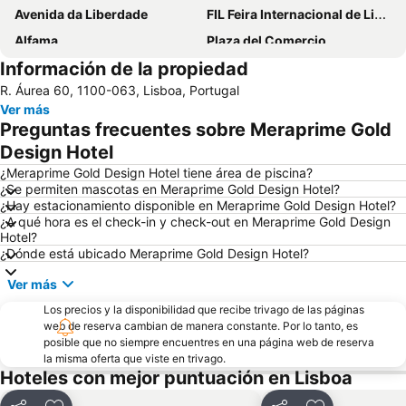
Avenida da Liberdade
FIL Feira Internacional de Lisboa
Alfama
Plaza del Comercio
Información de la propiedad
Rossio Metro Station
Puerto de Lisboa
R. Áurea 60, 1100-063, Lisboa, Portugal
Plaza del Rossio
Lisboa
Ver más
Alameda Metro Station
Centro de Congressos de Lisboa
Preguntas frecuentes sobre Meraprime Gold
Barrio Alto
Estación del Rossio
Design Hotel
Saldanha Residence
Parque Eduardo VII
¿Meraprime Gold Design Hotel tiene área de piscina?
¿Se permiten mascotas en Meraprime Gold Design Hotel?
Arroios Metro Station
Parque das Nações
¿Hay estacionamiento disponible en Meraprime Gold Design Hotel?
¿A qué hora es el check-in y check-out en Meraprime Gold Design
Pavilhão Multiusos de Odivelas
Marquês de Pombal
Hotel?
Entrecampos Metro Station
Aeroporto Metro Station
¿Dónde está ubicado Meraprime Gold Design Hotel?
Benfica
Calle Augusta
Ver más
Santos-o-Velho
Rato Metro Station
Los precios y la disponibilidad que recibe trivago de las páginas
web de reserva cambian de manera constante. Por lo tanto, es
Atrium Saldanha
El Corte Inglés
posible que no siempre encuentres en una página web de reserva
Roma Metro Station
Alvalade Metro Station
la misma oferta que viste en trivago.
Hoteles con mejor puntuación en Lisboa
Belém
Centro Comercial Vasco de Gama