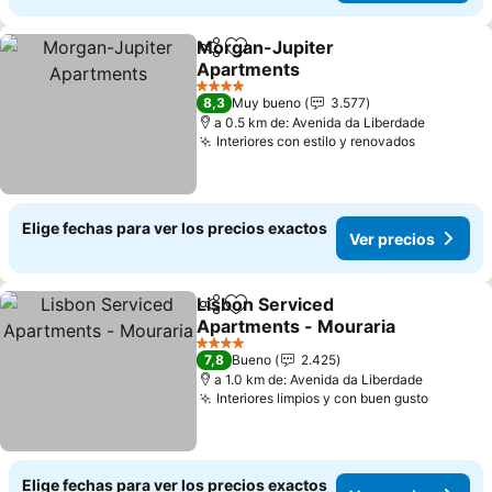
Morgan-Jupiter
Compartir
Agregar a favoritos
Apartments
4 Estrellas
8,3
Muy bueno
3.577
a 0.5 km de: Avenida da Liberdade
Interiores con estilo y renovados
Elige fechas para ver los precios exactos
Ver precios
Lisbon Serviced
Compartir
Agregar a favoritos
Apartments - Mouraria
4 Estrellas
7,8
Bueno
2.425
a 1.0 km de: Avenida da Liberdade
Interiores limpios y con buen gusto
Elige fechas para ver los precios exactos