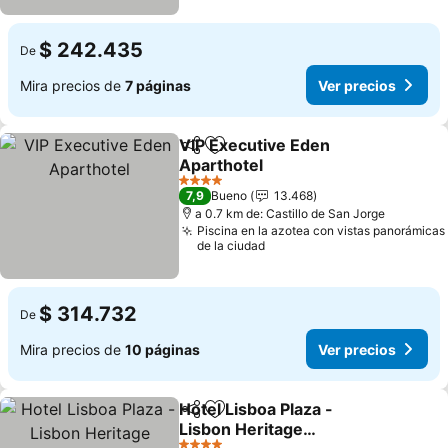
$ 242.435
De
Mira precios de
7 páginas
Ver precios
VIP Executive Eden
Compartir
Agregar a favoritos
Aparthotel
4 Estrellas
7,9
Bueno
13.468
a 0.7 km de: Castillo de San Jorge
Piscina en la azotea con vistas panorámicas
de la ciudad
$ 314.732
De
Mira precios de
10 páginas
Ver precios
Hotel Lisboa Plaza -
Compartir
Agregar a favoritos
Lisbon Heritage