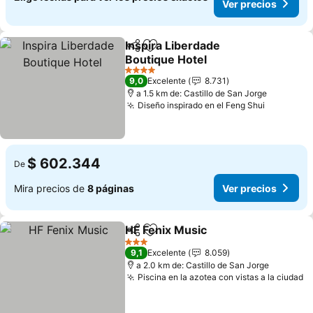
Ver precios
Inspira Liberdade
Compartir
Agregar a favoritos
Boutique Hotel
4 Estrellas
9,0
Excelente
8.731
a 1.5 km de: Castillo de San Jorge
Diseño inspirado en el Feng Shui
$ 602.344
De
Mira precios de
8 páginas
Ver precios
HF Fenix Music
Compartir
Agregar a favoritos
3 Estrellas
9,1
Excelente
8.059
a 2.0 km de: Castillo de San Jorge
Piscina en la azotea con vistas a la ciudad