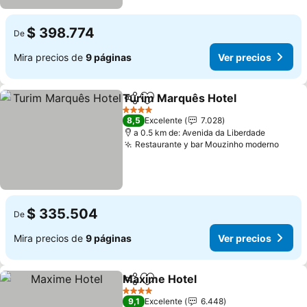
$ 398.774
De
Mira precios de
9 páginas
Ver precios
Turim Marquês Hotel
Compartir
Agregar a favoritos
4 Estrellas
8,5
Excelente
7.028
a 0.5 km de: Avenida da Liberdade
Restaurante y bar Mouzinho moderno
$ 335.504
De
Mira precios de
9 páginas
Ver precios
Maxime Hotel
Compartir
Agregar a favoritos
4 Estrellas
9,1
Excelente
6.448