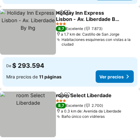
Holiday Inn Express
Compartir
Agregar a favoritos
Lisbon - Av. Liberdade By
Ihg
3 Estrellas
8,7
Excelente
7.873
a 1.7 km de: Castillo de San Jorge
Habitaciones esquineras con vistas a la
ciudad
$ 293.594
De
Mira precios de
11 páginas
Ver precios
room Select Liberdade
Compartir
Agregar a favoritos
3 Estrellas
8,7
Excelente
2.700
a 0.3 km de: Avenida da Liberdade
Baño único con vidrieras