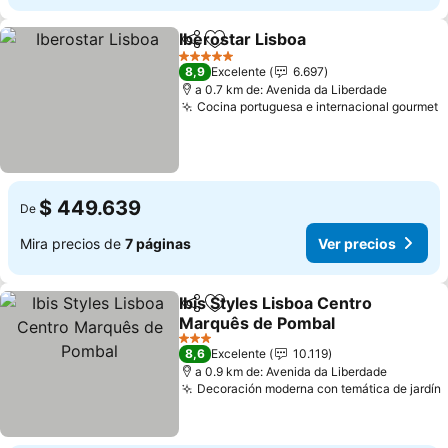
Iberostar Lisboa
Compartir
Agregar a favoritos
5 Estrellas
8,9
Excelente
6.697
a 0.7 km de: Avenida da Liberdade
Cocina portuguesa e internacional gourmet
$ 449.639
De
Mira precios de
7 páginas
Ver precios
Ibis Styles Lisboa Centro
Compartir
Agregar a favoritos
Marquês de Pombal
3 Estrellas
8,6
Excelente
10.119
a 0.9 km de: Avenida da Liberdade
Decoración moderna con temática de jardín