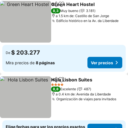
Green Heart Hostel
Compartir
Agregar a favoritos
8,3
Muy bueno
3.181
a 1.5 km de: Castillo de San Jorge
Edificio histórico en la Av. da Liberdade
$ 203.277
De
Mira precios de
8 páginas
Ver precios
Hola Lisbon Suites
Compartir
Agregar a favoritos
4 Estrellas
8,8
Excelente
487
a 0.4 km de: Avenida da Liberdade
Organización de viajes para invitados
Elige fechas para ver los precios exactos