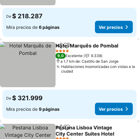
$ 218.287
De
Mira precios de
6 páginas
Ver precios
Hotel Marquês de Pombal
Compartir
Agregar a favoritos
4 Estrellas
9,0
Excelente
9.338
a 1.7 km de: Castillo de San Jorge
Habitaciones insonorizadas con vistas a la
ciudad
$ 321.999
De
Mira precios de
9 páginas
Ver precios
Pestana Lisboa Vintage
Compartir
Agregar a favoritos
City Center Suites Hotel