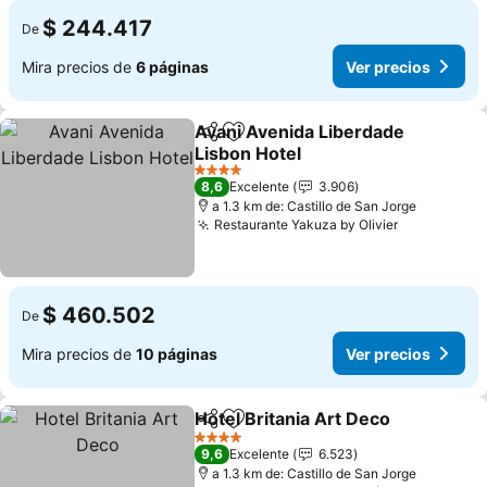
$ 244.417
De
Mira precios de
6 páginas
Ver precios
Avani Avenida Liberdade
Compartir
Agregar a favoritos
Lisbon Hotel
4 Estrellas
8,6
Excelente
3.906
a 1.3 km de: Castillo de San Jorge
Restaurante Yakuza by Olivier
$ 460.502
De
Mira precios de
10 páginas
Ver precios
Hotel Britania Art Deco
Compartir
Agregar a favoritos
4 Estrellas
9,6
Excelente
6.523
a 1.3 km de: Castillo de San Jorge