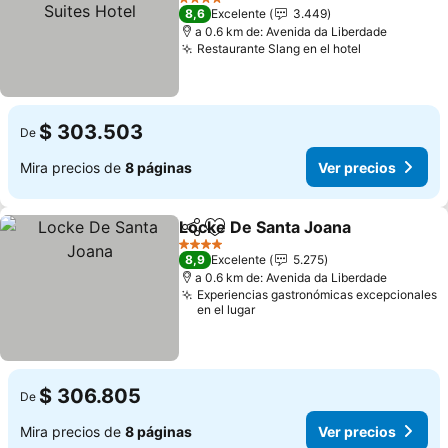
4 Estrellas
8,6
Excelente
3.449
a 0.6 km de: Avenida da Liberdade
Restaurante Slang en el hotel
$ 303.503
De
Mira precios de
8 páginas
Ver precios
Locke De Santa Joana
Compartir
Agregar a favoritos
4 Estrellas
8,9
Excelente
5.275
a 0.6 km de: Avenida da Liberdade
Experiencias gastronómicas excepcionales
en el lugar
$ 306.805
De
Mira precios de
8 páginas
Ver precios