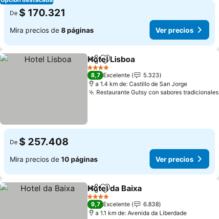
$ 170.321
De
Mira precios de
8 páginas
Ver precios
Hotel Lisboa
Compartir
Agregar a favoritos
4 Estrellas
8,7
Excelente
5.323
a 1.4 km de: Castillo de San Jorge
Restaurante Gutsy con sabores tradicionales
$ 257.408
De
Mira precios de
10 páginas
Ver precios
Hotel da Baixa
Compartir
Agregar a favoritos
4 Estrellas
9,7
Excelente
6.838
a 1.1 km de: Avenida da Liberdade