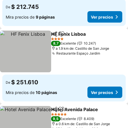
$ 212.745
De
Mira precios de
9 páginas
Ver precios
HF Fenix Lisboa
Compartir
Agregar a favoritos
4 Estrellas
8,7
Excelente
10.247
a 1.9 km de: Castillo de San Jorge
Restaurante Espaço Jardim
$ 251.610
De
Mira precios de
10 páginas
Ver precios
Hotel Avenida Palace
Compartir
Agregar a favoritos
5 Estrellas
9,5
Excelente
8.409
a 0.6 km de: Castillo de San Jorge