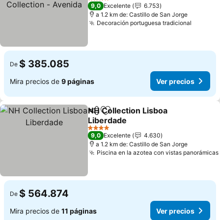
Collection - Avenida
4 Estrellas
9,0
Excelente
6.753
a 1.2 km de: Castillo de San Jorge
Decoración portuguesa tradicional
$ 385.085
De
Mira precios de
9 páginas
Ver precios
NH Collection Lisboa
Compartir
Agregar a favoritos
Liberdade
4 Estrellas
9,0
Excelente
4.630
a 1.2 km de: Castillo de San Jorge
Piscina en la azotea con vistas panorámicas
$ 564.874
De
Mira precios de
11 páginas
Ver precios