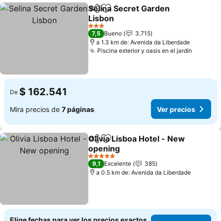
Selina Secret Garden
Compartir
Agregar a favoritos
Lisbon
3 Estrellas
7,5
Bueno
3.715
a 1.3 km de: Avenida da Liberdade
Piscina exterior y oasis en el jardín
$ 162.541
De
Mira precios de
7 páginas
Ver precios
Olivia Lisboa Hotel - New
Compartir
Agregar a favoritos
opening
5 Estrellas
9,1
Excelente
385
a 0.5 km de: Avenida da Liberdade
Elige fechas para ver los precios exactos