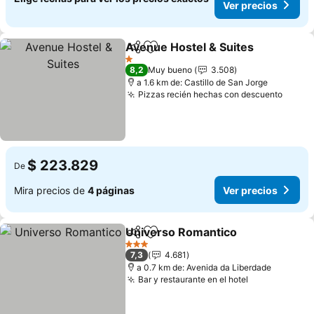
Ver precios
Avenue Hostel & Suites
Compartir
Agregar a favoritos
1 Estrellas
8,2
Muy bueno
3.508
a 1.6 km de: Castillo de San Jorge
Pizzas recién hechas con descuento
$ 223.829
De
Mira precios de
4 páginas
Ver precios
Universo Romantico
Compartir
Agregar a favoritos
3 Estrellas
7,3
4.681
a 0.7 km de: Avenida da Liberdade
Bar y restaurante en el hotel