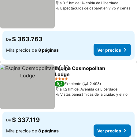
a 0.2 km de: Avenida da Liberdade
Espectáculos de cabaret en vivo y cenas
$ 363.763
De
Mira precios de
8 páginas
Ver precios
Esqina Cosmopolitan
Compartir
Agregar a favoritos
Lodge
4 Estrellas
9,2
Excelente
2.493
a 1.2 km de: Avenida da Liberdade
Vistas panorámicas de la ciudad y el río
$ 337.119
De
Mira precios de
8 páginas
Ver precios