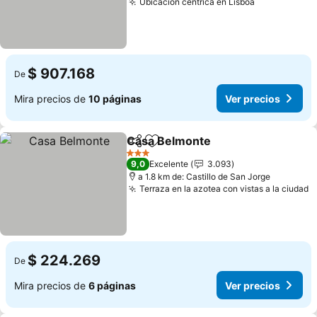
Ubicación céntrica en Lisboa
$ 907.168
De
Mira precios de
10 páginas
Ver precios
Casa Belmonte
Compartir
Agregar a favoritos
3 Estrellas
9,0
Excelente
3.093
a 1.8 km de: Castillo de San Jorge
Terraza en la azotea con vistas a la ciudad
$ 224.269
De
Mira precios de
6 páginas
Ver precios