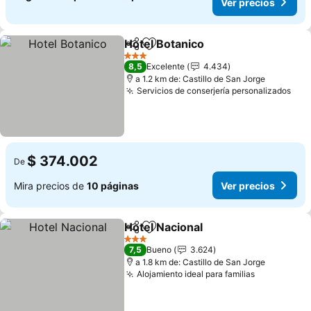
Ver precios
Hotel Botanico
Compartir
Agregar a favoritos
3 Estrellas
8,5
Excelente
4.434
a 1.2 km de: Castillo de San Jorge
Servicios de conserjería personalizados
$ 374.002
De
Mira precios de
10 páginas
Ver precios
Hotel Nacional
Compartir
Agregar a favoritos
3 Estrellas
7,5
Bueno
3.624
a 1.8 km de: Castillo de San Jorge
Alojamiento ideal para familias