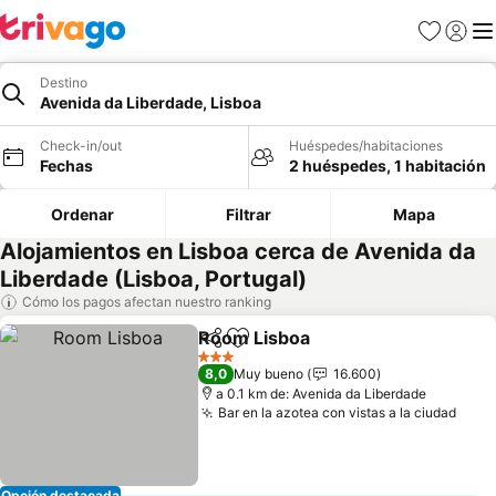
Favoritos
Iniciar 
Me
Destino
Avenida da Liberdade, Lisboa
Check-in/out
Huéspedes/habitaciones
Fechas
2 huéspedes, 1 habitación
Ordenar
Filtrar
Mapa
Alojamientos en Lisboa cerca de Avenida da
Liberdade (Lisboa, Portugal)
Cómo los pagos afectan nuestro ranking
Room Lisboa
Compartir
Agregar a favoritos
3 Estrellas
8,0
Muy bueno
16.600
a 0.1 km de: Avenida da Liberdade
Bar en la azotea con vistas a la ciudad
Opción destacada