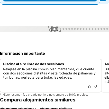
1 / 78
Información importante
Piscina al aire libre de dos secciones
Am
Relájese en la piscina común bien mantenida, que cuenta
Di
con dos secciones distintas y está rodeada de palmeras y
al
tumbonas, perfecta para todas las edades.
ell
má
Este resumen fue creado por IA y no siempre es 100% preciso.
Compara alojamientos similares
Alojamiento seleccionado
Alojamientos similares