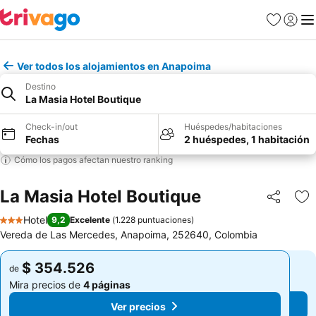
Favoritos
Iniciar 
Me
Ver todos los alojamientos en Anapoima
Destino
La Masia Hotel Boutique
Check-in/out
Huéspedes/habitaciones
Fechas
2 huéspedes, 1 habitación
Cómo los pagos afectan nuestro ranking
La Masia Hotel Boutique
Compartir
Ag
Hotel
9,2
Excelente
(
1.228 puntuaciones
)
3 Estrellas
Vereda de Las Mercedes, Anapoima, 252640, Colombia
$ 354.526
$ 354.526
de
de
Mira precios de
4 páginas
Mira precios de
4 páginas
Ver precios
Ver precios