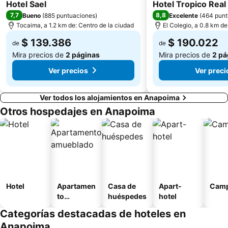
4 Estrellas
3 Estrellas
Hotel Sael
Hotel Tropico Real
7,7
8,8
Bueno
(
885 puntuaciones
)
Excelente
(
464 punt
Tocaima, a 1.2 km de: Centro de la ciudad
El Colegio, a 0.8 km de
$ 139.386
$ 190.022
de
de
Mira precios de
2 páginas
Mira precios de
2 pá
Ver precios
Ver preci
Ver todos los alojamientos en Anapoima
Otros hospedajes en Anapoima
Hotel
Apartamen
Casa de
Apart-
Camp
to
huéspedes
hotel
amueblad
Categorías destacadas de hoteles en
o
Anapoima