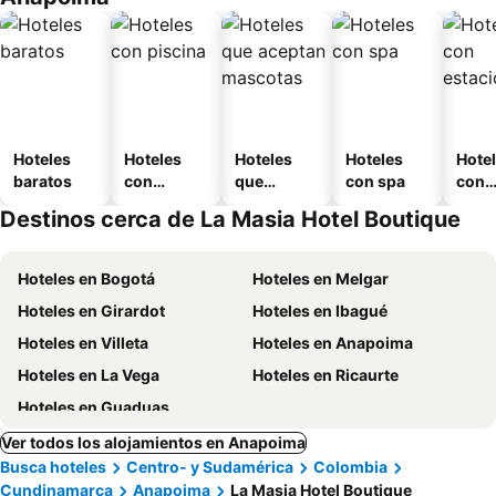
Hoteles
Hoteles
Hoteles
Hoteles
Hote
baratos
con
que
con spa
con
piscina
aceptan
esta
Destinos cerca de La Masia Hotel Boutique
mascotas
mien
Hoteles en Bogotá
Hoteles en Melgar
Hoteles en Girardot
Hoteles en Ibagué
Hoteles en Villeta
Hoteles en Anapoima
Hoteles en La Vega
Hoteles en Ricaurte
Hoteles en Guaduas
Ver todos los alojamientos en Anapoima
Busca hoteles
Centro- y Sudamérica
Colombia
Cundinamarca
Anapoima
La Masia Hotel Boutique