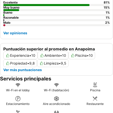
Excelente
81
%
Muy bueno
15
%
Bueno
1
%
Razonable
1
%
Malo
2
%
Ver opiniones
Puntuación superior al promedio en Anapoima
Experiencia
•
10
Ambiente
•
10
Piscina
•
10
Propiedad
•
9,8
Limpieza
•
9,5
Ver más puntuaciones
Servicios principales
Wi-Fi en el lobby
Wi-Fi (habitación)
Piscina
Estacionamiento
Aire acondicionado
Restaurante