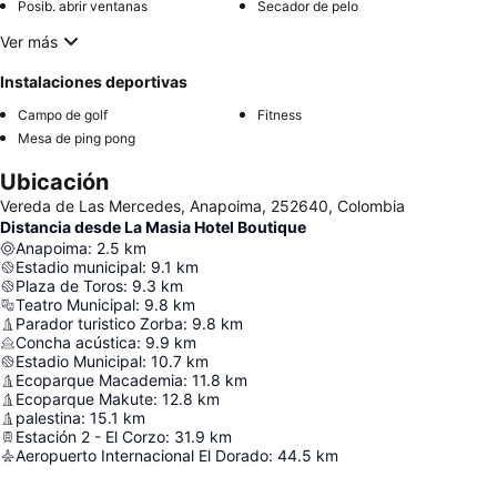
Posib. abrir ventanas
Secador de pelo
Ver más
Instalaciones deportivas
Campo de golf
Fitness
Mesa de ping pong
Ubicación
Vereda de Las Mercedes, Anapoima, 252640, Colombia
Distancia desde La Masia Hotel Boutique
Anapoima
:
2.5
km
Estadio municipal
:
9.1
km
Plaza de Toros
:
9.3
km
Teatro Municipal
:
9.8
km
Parador turistico Zorba
:
9.8
km
Concha acústica
:
9.9
km
Estadio Municipal
:
10.7
km
Ecoparque Macademia
:
11.8
km
Ecoparque Makute
:
12.8
km
palestina
:
15.1
km
Estación 2 - El Corzo
:
31.9
km
Aeropuerto Internacional El Dorado
:
44.5
km