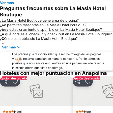
Ver más
Parque RecreoDeportivo El Salitre
Avenida Pepe Sierra
Preguntas frecuentes sobre La Masia Hotel
La Sabana de Bogotá
Parque del Chicó
Boutique
Maloka
Botanical Garden José Celestino Mutis
¿La Masia Hotel Boutique tiene área de piscina?
¿Se permiten mascotas en La Masia Hotel Boutique?
Feria Internacional del Libro de Bogotá
Bosques de Athan
¿Hay estacionamiento disponible en La Masia Hotel Boutique?
¿A qué hora es el check-in y check-out en La Masia Hotel Boutique?
Museo de el Chico - Mercedes Sierra de Pérez
Santuario de Monserrate
¿Dónde está ubicado La Masia Hotel Boutique?
Plaza de Mercado
Isla del Sol
Ver más
Monumento a San Francisco de Asís
Centro de Convenciones Girardot
Los precios y la disponibilidad que recibe trivago de las páginas
Parque Natural Chicaque
Festividad de Reyes en el barrio de Egipto
web de reserva cambian de manera constante. Por lo tanto, es
posible que no siempre encuentres en una página web de reserva
Estadio Luis Antonio Duque Peña
Temporada taurina en Bogotá
la misma oferta que viste en trivago.
Aeropuerto Santiago Vila
Hoteles con mejor puntuación en Anapoima
Opción destacada
Opción destacada
Compartir
Agregar a favoritos
Compartir
Agregar a fav
Hotel
Hotel