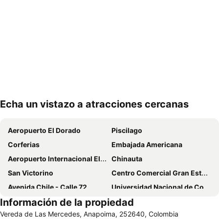
Echa un vistazo a atracciones cercanas
Ampliar mapa
Aeropuerto El Dorado
Piscilago
Corferias
Embajada Americana
Aeropuerto Internacional El Dorado
Chinauta
San Victorino
Centro Comercial Gran Estación
Avenida Chile - Calle 72
Universidad Nacional de Colombia
Información de la propiedad
Parque Simón Bolivar
Salitre Mágico
Vereda de Las Mercedes, Anapoima, 252640, Colombia
Plaza de las Américas
Terminal de Transporte