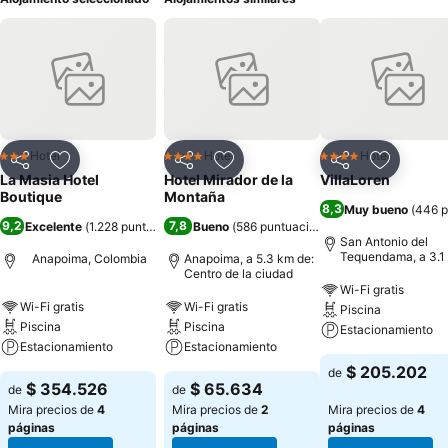
Hotel
Hotel
Hotel
3 Estrellas
4 Estrellas
4 Estrellas
Compartir
Agregar a favoritos
Compartir
Agregar a favoritos
Compartir
Agregar 
La Masia Hotel
Hotel Mirador de la
VillaLoren
Boutique
Montaña
8,3
Muy bueno
(
446 p
9,2
7,8
Excelente
(
1.228 puntuaciones
Bueno
)
(
586 puntuaciones
)
San Antonio del
Tequendama, a 3.1
Anapoima, Colombia
Anapoima, a 5.3 km de:
de: Centro de la ci
Centro de la ciudad
Wi-Fi gratis
Wi-Fi gratis
Wi-Fi gratis
Piscina
Piscina
Piscina
Estacionamiento
Estacionamiento
Estacionamiento
$ 205.202
de
$ 354.526
$ 65.634
de
de
Mira precios de
4
Mira precios de
2
Mira precios de
4
páginas
páginas
páginas