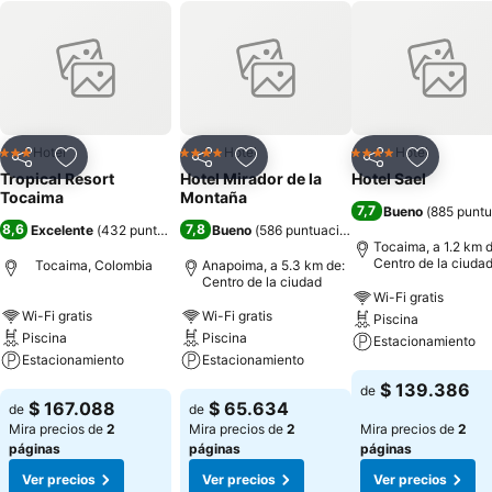
Hotel
Hotel
Hotel
3 Estrellas
4 Estrellas
4 Estrellas
Compartir
Agregar a favoritos
Compartir
Agregar a favoritos
Compartir
Agregar 
Tropical Resort
Hotel Mirador de la
Hotel Sael
Tocaima
Montaña
7,7
Bueno
(
885 punt
8,6
7,8
Excelente
(
432 puntuaciones
Bueno
)
(
586 puntuaciones
)
Tocaima, a 1.2 km d
Centro de la ciuda
Tocaima, Colombia
Anapoima, a 5.3 km de:
Centro de la ciudad
Wi-Fi gratis
Wi-Fi gratis
Wi-Fi gratis
Piscina
Piscina
Piscina
Estacionamiento
Estacionamiento
Estacionamiento
Ver precios
$ 139.386
de
Ver precios
Ver precios
$ 167.088
$ 65.634
de
de
Mira precios de
2
Mira precios de
2
Mira precios de
2
páginas
páginas
páginas
Ver precios
Ver precios
Ver precios