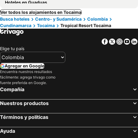
Hoteles en Guaduas
Ver todos los alojamientos en Tocaima
Busca hoteles
Centro- y Sudamérica
Colombia
Cundinamarca
Tocaima
Tropical Resort Tocaima
Facebook
Twitter
Insta
Yo
Elige tu país
Agregar en Google
Encuentra nuestros resultados
fácilmente: agrega trivago como
fuente preferida en Google.
Compañía
Nuestros productos
Términos y políticas
Ayuda