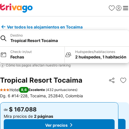
Favoritos
Iniciar 
Me
Ver todos los alojamientos en Tocaima
Destino
Tropical Resort Tocaima
Check-in/out
Huéspedes/habitaciones
Fechas
2 huéspedes, 1 habitación
Cómo los pagos afectan nuestro ranking
Tropical Resort Tocaima
Compartir
Ag
Hotel
8,6
Excelente
(
432 puntuaciones
)
3 Estrellas
Dg. 6 #14-228, Tocaima, 252840, Colombia
$ 167.088
$ 167.088
de
de
Mira precios de
2 páginas
Mira precios de
2 páginas
Ver precios
Ver precios