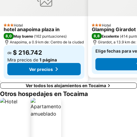
Hotel
Hotel
3 Estrellas
3 Estrellas
hotel anapoima plaza in
Glamping Girardot 
8,0
8,8
Muy bueno
(
162 puntuaciones
)
Excelente
(
414 punt
Anapoima, a 0.9 km de: Centro de la ciudad
Girardot, a 13.9 km de:
Elige fechas para ve
$ 216.742
de
Mira precios de
1 página
Ver precios
Ver todos los alojamientos en Tocaima
Otros hospedajes en Tocaima